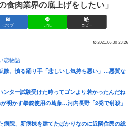
の食肉業界の底上げをしたい」
はてブ
LINE
コピー
2021.06.30 23:26
い恋物語
拡散、憤る踊り手「悲しいし気持ち悪い」…悪質な
めてハンター試験受けた時ってゴンより若かったんだね
Bが明かす拳銃使用の葛藤…河内長野「2発で射殺」
た病院、新病棟を建てたばかりなのに近隣住民の総