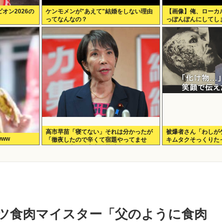
オン2026の
ケンモメンが"あえて"結婚をしない理由
【画像】俺、ローカ
ってなんなの？
っぽんぽんにしてし
高市早苗「寝てない」それは分かったが
被爆者さん「わしが
ww
「徹夜したので辛くて宿題やってませ
キムタクそっくりた
ん」って言う奴高市早苗以外に見たこと
なギャグをかます
ないのだが
ツ食肉マイスター「父のように食肉