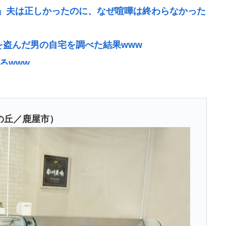
」夫は正しかったのに、なぜ喧嘩は終わらなかった
を盗んだ男の自宅を調べた結果www
るwww
？
のキーボード壊れなくて買う理由が見つからない
に『日本も核武装が必要』と言われびっくり
の丘／鹿屋市）
者格下げ 席が「外交団エリア外」と抗議「中国に追従
…日本と台湾にミサイル向ける国家に配慮か
旋し売春させ逮捕
、チラシを配布する輩が発生
がわかる「こんなに金取るのかよ！？」って驚くぞ
行に行きたい