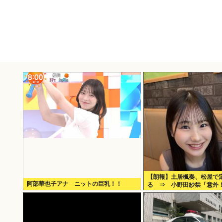
【朗報】土居楓奏、松屋で
阿部華也子アナ ニットの巨乳！！
る ⇒ 小野田紗栞「意外
た」