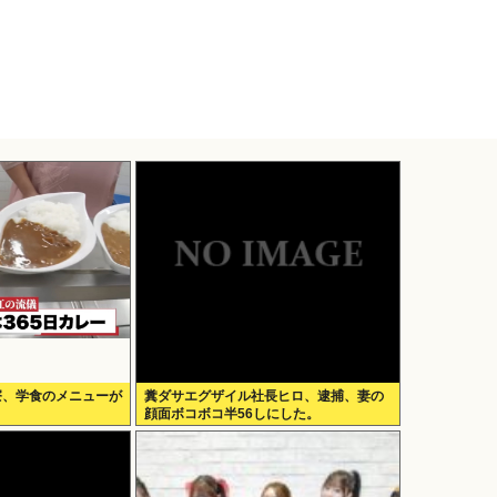
寮、学食のメニューが
糞ダサエグザイル社長ヒロ、逮捕、妻の
顔面ボコボコ半56しにした。