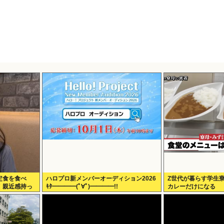
定食を食べ
ハロプロ新メンバーオーディション2026
Z世代が暮らす学生
！親近感持っ
ｷﾀ━━━━(ﾟ∀ﾟ)━━━━!!
カレーだけになる