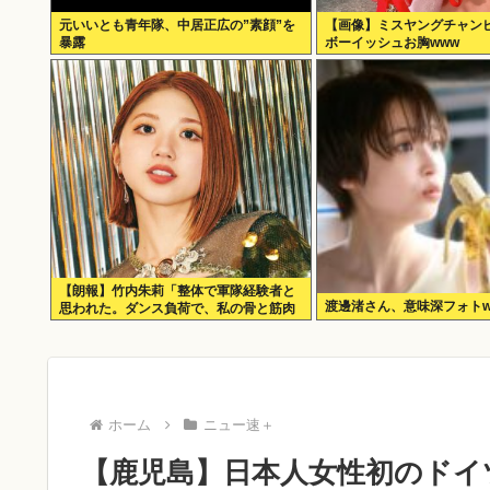
元いいとも青年隊、中居正広の”素顔”を
【画像】ミスヤングチャンピ
暴露
ボーイッシュお胸www
【朗報】竹内朱莉「整体で軍隊経験者と
渡邊渚さん、意味深フォトw
思われた。ダンス負荷で、私の骨と筋肉
はもうグチャグチャになってい
ホーム
ニュー速＋
【鹿児島】日本人女性初のドイ