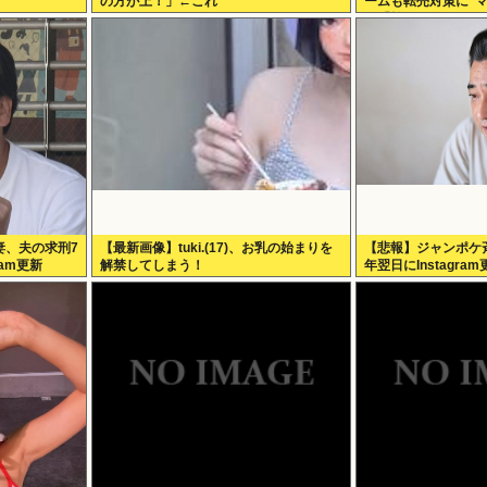
の方が上！」←これ
ームも転売対策に”
始「効果テキメン」
妻、夫の求刑7
【最新画像】tuki.(17)、お乳の始まりを
【悲報】ジャンポケ
ram更新
解禁してしまう！
年翌日にInstagr
←これｗ