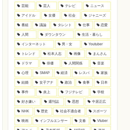
芸能
芸人
テレビ
ニュース
アイドル
女優
社会
ジャニーズ
番組
議論
タレント
仕事
恋愛
人間
ダウンタウン
生活・暮らし
インターネット
男・女
Youtuber
トレンド
松本人志
画像
まんさん
ドラマ
俳優
人間関係
音楽
心理
SMAP
経済
レスバ
家族
結婚
女子アナ
政治
食事
日本
事件
炎上
フジテレビ
学校
好き嫌い
週刊誌
思想
中居正広
NHK
歴史
社会不適合者
スポーツ
映画
インフルエンサー
文春
Vtuber