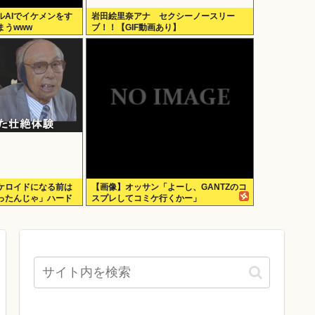
ルAIでイケメンをす
岩田絵里奈アナ セクシーノースリー
まうwww
ブ！！【GIF動画あり】
ケロイドになる前は
【画像】オッサン「よーし、GANTZのコ
ったんじゃ」ハード
スプレしてコミケ行くかー」