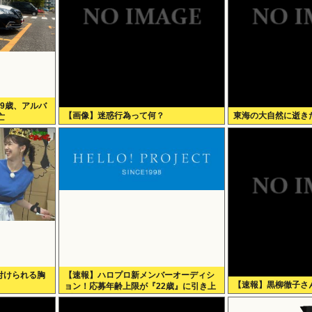
9歳、アルバ
【画像】迷惑行為って何？
東海の大自然に逝き
亡
付けられる胸
【速報】ハロプロ新メンバーオーディシ
【速報】黒柳徹子さん
ョン！応募年齢上限が『22歳』に引き上
げられる