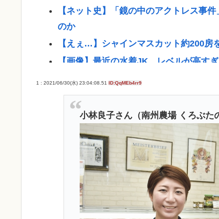
【ネット史】「鏡の中のアクトレス事件
のか
【えぇ…】シャインマスカット約200房
【画像】最近の水着JK、レベルが高すぎ
ガチで死にたい時ってどうしたらいいの
1 : 2021/06/30(水) 23:04:08.51
ID:QqMEb4rr9
新しいキーボード買いたいんだけど、今
長崎の語り部のお爺ちゃん(84)、学生
小林良子さん（南州農場 くろぶた
【ﾌｧﾝｻﾏﾘｨ】台湾、長崎式典の参加
し、日本に友好的な台湾をおとしめた」
【悲報】無職35歳、JCに「パパ活」斡
「世界唯一の被爆国は北朝鮮」と主張し
結婚式やると近所の花屋が潰れない理由
うつ病が治って復職できたらマッマと旅