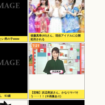
後藤真希(40)さん、現役アイドルに公開
たい男の子www
処刑される
【悲報】浜辺美波さん、かなりヤバそ
 93歳
う････！！ (※画像あり)