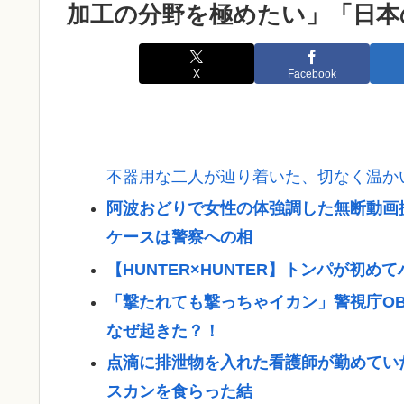
加工の分野を極めたい」「日本
X
Facebook
不器用な二人が辿り着いた、切なく温か
阿波おどりで女性の体強調した無断動画
ケースは警察への相
【HUNTER×HUNTER】トンパが初
「撃たれても撃っちゃイカン」警視庁O
なぜ起きた？！
点滴に排泄物を入れた看護師が勤めてい
スカンを食らった結