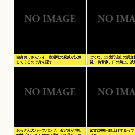
独身おっさんワイ、底辺職の親戚が説教
はてな、11億円流出の調査
してくるので身を隠す
開。 偽警察、口外禁止、残
200時間越、孤立…。やば
る
おっさんのハーフパンツ、否定派が7割。
家賃2000円値上げするっ