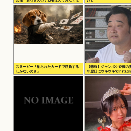
女性「おっさんのすね毛なんて見たくな
けど
いじゃないですかw」
スヌーピー「配られたカードで勝負する
【悲報】ジャンポケ斉藤の
しかないのさ」
年翌日にウキウキでInstag