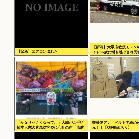
【新潟】大学准教授モメン4
【緊急】エアコン壊れた
イト86歳に轢き逃げされ死
「かなり小さくなって…」大腸がん手術
齋藤陽アナ ベルトで締め
松本人志の青森訪問姿に心配の声「脂肪
元！！【GIF動画あり】
のない感じが」「無理せずに」