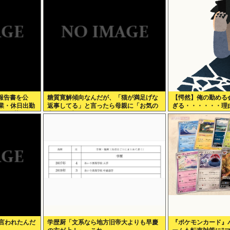
報告書を公
糖質寛解傾向なんだが、「猫が満足げな
【愕然】俺の勤める
業・休日出勤
返事してる」と言ったら母親に「お気の
ぎる・・・・・・理
すぎて草はえ
毒w」と言われた
ら・・・・・・
て言われたんだ
学歴厨「文系なら地方旧帝大よりも早慶
『ポケモンカード』