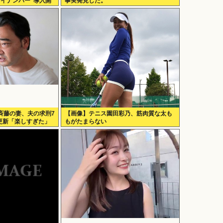
マイナンバー”導入開
事実発見した。
斉藤の妻、夫の求刑7
【画像】テニス園田彩乃、筋肉質な太も
am更新「楽しすぎた」
もがたまらない