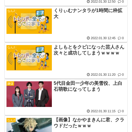
2022.01.30 12:50
0
くりぃむナンタラが1時間に枠拡
なんJ
大
2022.01.30 12:45
0
よしもとをクビになった芸人さん
なんJ
次々と成功してしまうｗｗｗｗ
2022.01.30 11:20
0
5代目金田一少年の美雪役、上白
嫌儲
石萌歌になってしまう
2022.01.30 11:15
0
【画像】なかやまきんに君、クラ
なんJ
ウドだったｗｗｗ