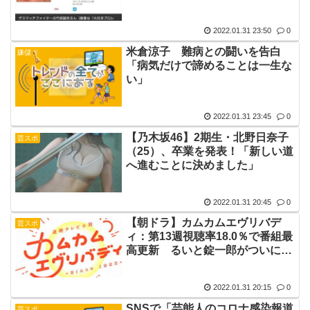
年4月に第1子が誕生したばかり
2022.01.31 23:50
0
米倉涼子 難病との闘いを告白
嫌儲
「病気だけで諦めることは一生な
い」
2022.01.31 23:45
0
【乃木坂46】2期生・北野日奈子
芸スポ
（25）、卒業を発表！「新しい道
へ進むことに決めました」
2022.01.31 20:45
0
【朝ドラ】カムカムエヴリバデ
芸スポ
ィ：第13週視聴率18.0％で番組最
高更新 るいと錠一郎がついに結
婚 心機一転、京都へ
2022.01.31 20:15
0
SNSで「芸能人のコロナ感染報道
芸スポ