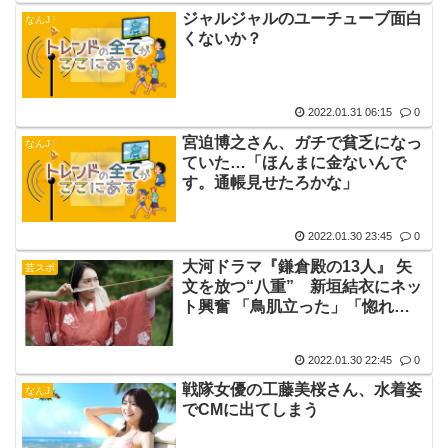
ジャルジャルのユーチューブ面白
なんJ
くないか？
2022.01.31 06:15
0
宮迫博之さん、ガチで貧乏になっ
なんJ
ていた…「ほんまに金ないんで
す。通帳見せたろかな」
2022.01.30 23:45
0
大河ドラマ『鎌倉殿の13人』 矢
芸スポ
文を放つ“八重” 新垣結衣にネッ
ト興奮 「鳥肌立った」「惚れ
た」
2022.01.30 22:45
0
戦隊女優の工藤美桜さん、水着姿
なんJ
でCMに出てしまう