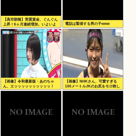
【高市朗報】実質賃金、ぐんぐん
電話は緊張する男の子www
上昇！6ヶ月連続増加。いよいよ
国民も豊かさを実感か？インフレ
加速しなければ
【画像】令和最新版・あのちゃ
【画像】NHKさん、可愛すぎる
ん、エッッッッッッッッッッ！
100メートルJKのお尻をモロ映し