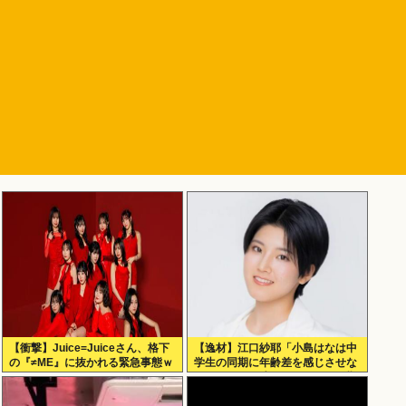
【衝撃】Juice=Juiceさん、格下
【逸材】江口紗耶「小島はなは中
の『≠ME』に抜かれる緊急事態ｗ
学生の同期に年齢差を感じさせな
ｗｗｗｗｗｗｗｗｗｗｗ
いように気を遣っているが、同期
2人は気づ