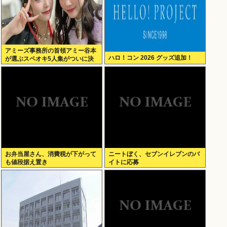
アミーズ事務所の首領アミー谷本
ハロ！コン 2026 グッズ追加！
が選ぶスペオキ5人集がついに決
定してしまう
お弁当屋さん、消費税が下がって
ニートぼく、セブンイレブンのバ
も値段据え置き
イトに応募