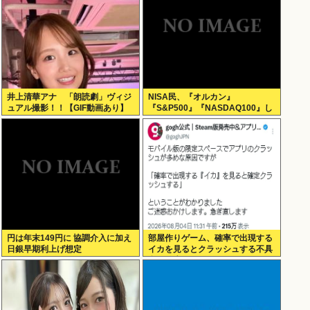
井上清華アナ 「朗読劇」ヴィジ
NISA民、『オルカン』
ュアル撮影！！【GIF動画あり】
『S&P500』『NASDAQ100』し
か買わない
円は年末149円に 協調介入に加え
部屋作りゲーム、確率で出現する
日銀早期利上げ想定
イカを見るとクラッシュする不具
合が発生