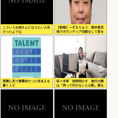
こういうお姉さんになりたい人生
【朗報】へずまりゅう、熊本被災
だったような
地でボランティア活動をして皆を
笑顔にするwww
実際に見て衝撃的だった有名人を
佐々木希 持病明かす 旅行の際
書くトピ
は「持って行かないと心配」薬を
常備