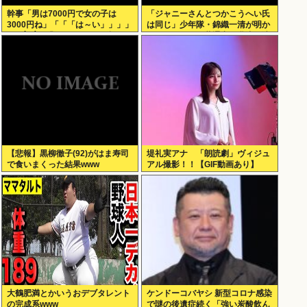
幹事「男は7000円で女の子は
「ジャニーさんとつかこうへい氏
3000円ね」「「「は～い」」」」
は同じ」少年隊・錦織一清が明か
（ヽ´ん`）「あ？ ちょっと待て
すレジェンドの共通点と我流の演
よ」
出論
【悲報】黒柳徹子(92)がはま寿司
堤礼実アナ 「朗読劇」ヴィジュ
で食いまくった結果www
アル撮影！！【GIF動画あり】
大鶴肥満とかいうおデブタレント
ケンドーコバヤシ 新型コロナ感染
の完成系www
で謎の後遺症続く「強い炭酸飲ん