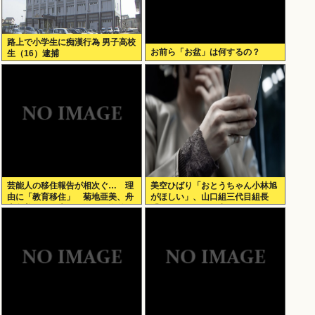
路上で小学生に痴漢行為 男子高校
お前ら「お盆」は何するの？
生（16）逮捕
芸能人の移住報告が相次ぐ… 理
美空ひばり「おとうちゃん小林旭
由に「教育移住」 菊地亜美、舟
がほしい」、山口組三代目組長
山久美子、優木まおみらが海外へ
「よっしゃ」、昭和ヤバすぎ
⇒！！！