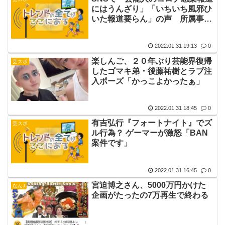
にはうんざり」「いちいち風邪ひ
いた報道要らん」の声 所属事務
所とテレビ局の考えは？
2022.01.31 19:13
0
楽しんご、２０年ぶり芸能界復帰
芸スポ
したゴマキ弟・後藤祐樹とラブ注
入ポーズ「かっこよかったぁ」
2022.01.31 18:45
0
有吉弘行『フォートナイト』でズ
芸スポ
ル行為？ ゲーマーが激怒「BAN
案件です」
2022.01.31 16:45
0
宮迫博之さん、5000万円かけた
なんJ
企画がたったの7万再生で終わる