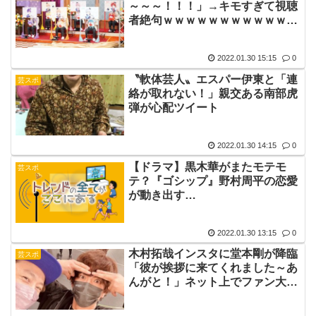
～～～！！！」→キモすぎて視聴
者絶句ｗｗｗｗｗｗｗｗｗｗｗｗ
ｗｗｗｗｗｗｗｗｗｗｗｗｗｗｗ
ｗｗ
2022.01.30 15:15
0
〝軟体芸人〟エスパー伊東と「連
芸スポ
絡が取れない！」親交ある南部虎
弾が心配ツイート
2022.01.30 14:15
0
【ドラマ】黒木華がまたモテモ
芸スポ
テ？『ゴシップ』野村周平の恋愛
が動き出す…
2022.01.30 13:15
0
木村拓哉インスタに堂本剛が降臨
芸スポ
「彼が挨拶に来てくれました～あ
んがと！」ネット上でファン大興
奮「震えた」