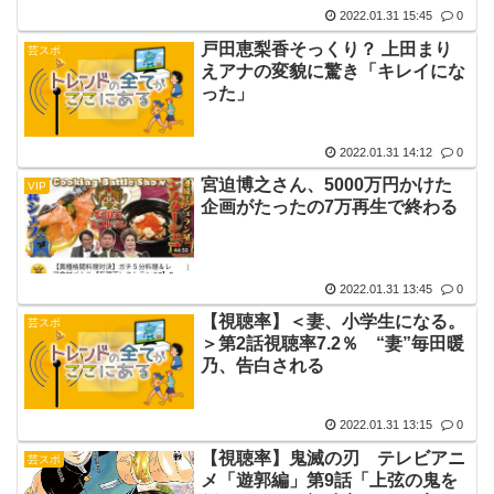
2022.01.31 15:45
0
戸田恵梨香そっくり？ 上田まり
芸スポ
えアナの変貌に驚き「キレイにな
った」
2022.01.31 14:12
0
宮迫博之さん、5000万円かけた
VIP
企画がたったの7万再生で終わる
2022.01.31 13:45
0
【視聴率】＜妻、小学生になる。
芸スポ
＞第2話視聴率7.2％ “妻”毎田暖
乃、告白される
2022.01.31 13:15
0
【視聴率】鬼滅の刃 テレビアニ
芸スポ
メ「遊郭編」第9話「上弦の鬼を