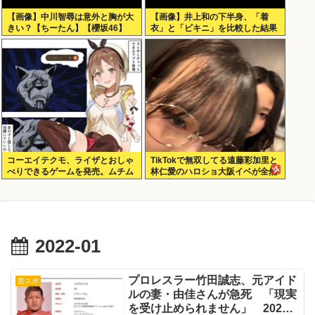
【画像】中川智尋は意外と胸が大
【画像】井上和の下半身、「着
きい？【ちーたん】【櫻坂46】
衣」と「ビキニ」を比較した結果
www
コーエイテクモ、ライザとおしゃ
TikTokで無双してる遠藤彩加里と
べりできるゲームを発売。ムチム
林仁愛のハロショ大阪イベが全然
チムワァ
売り切れないのは何故？ボトム2
の有澤一華と石山咲良は即完売し
たのに…
2022-01
プロレスラー竹田誠志、元アイド
芸スポ
ルの妻・由佳さんが急死 「現実
を受け止められません」 2020