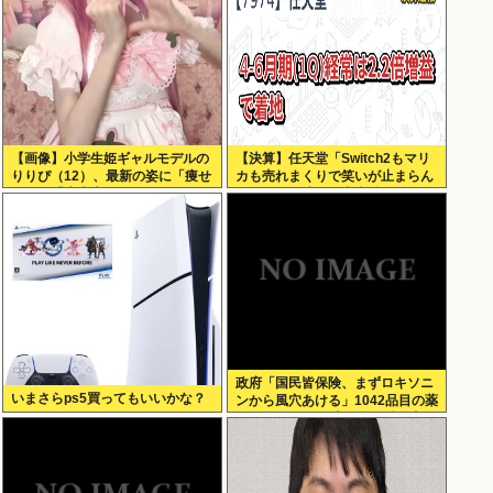
【画像】小学生姫ギャルモデルの
【決算】任天堂「Switch2もマリ
りりぴ（12）、最新の姿に「痩せ
カも売れまくりで笑いが止まらん
すぎ」「大丈夫？ちゃんとご飯食
どすえ！」連結経常利益は前年同
べてね」など心配の声
期比2.2倍の2061億円に
政府「国民皆保険、まずロキソニ
いまさらps5買ってもいいかな？
ンから風穴あける」1042品目の薬
価4分の1を保険適用外で財布直
撃、2027年3月開始