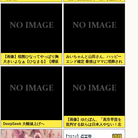
だら、あばら折れそうになる」
【画像】稲熊ひなってやっぱり胸
みいちゃんと山田さん、ハッピー
大きいよなぁ【ひなまる】【櫻坂
エンド確定 最後はママに埋葬され
46】
る
【画像】ゆたぼん、「高市早苗を
DeepSeek 大幅値上げへ
批判する奴らは日本人やない！左
翼は人間やない！」これもう令和
の福田村事件だろ…