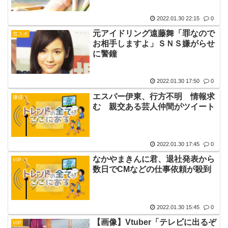
2022.01.30 22:15
0
元アイドリング遠藤舞「罪なので
芸スポ
お相手しますよ」ＳＮＳ嫌がらせ
に警鐘
2022.01.30 17:50
0
エスパー伊東、行方不明 情報求
嫌儲
む 親交ある芸人仲間がツイート
2022.01.30 17:45
0
なかやまきんに君、退社発表から
VIP
数日でCMなどの仕事依頼が殺到
2022.01.30 15:45
0
【画像】Vtuber「テレビに出るぞ
VIP