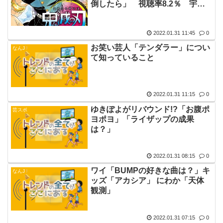
倒したら」 視聴率8.2％ 宇随
さんの激闘も話題
2022.01.31 11:45
0
お笑い芸人「テンダラー」につい
なんJ
て知っていること
2022.01.31 11:15
0
ゆきぽよがリバウンド!?「お腹ポ
芸スポ
ヨポヨ」「ライザップの成果
は？」
2022.01.31 08:15
0
ワイ「BUMPの好きな曲は？」キ
なんJ
ッズ「アカシア」 にわか「天体
観測」
2022.01.31 07:15
0