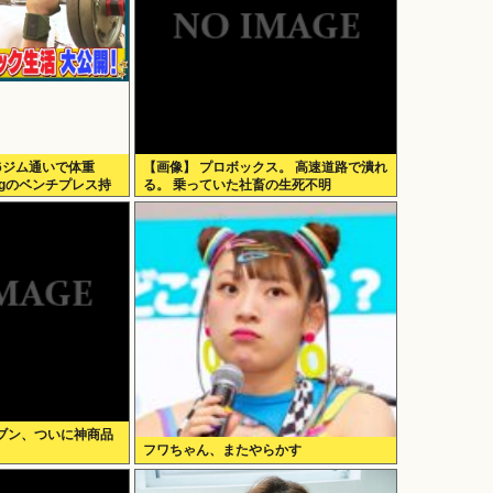
6ジム通いで体重
【画像】 プロボックス。 高速道路で潰れ
10kgのベンチプレス持
る。 乗っていた社畜の生死不明
像あり）
ブン、ついに神商品
フワちゃん、またやらかす