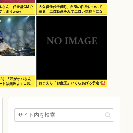
ルさん、任天堂CMで
大久保佳代子(55)、自身の性欲について
てしまうwww
語る「エロ動画をみてエロい気持ちにな
る」
18）「私がオバさん
おまえら「お盆玉」いくらあげる予定？
ートは無理よ」→現