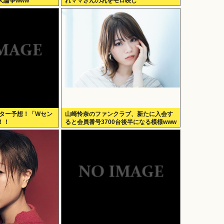
大論争www
れママさんの乳をモロ映し
センター予想！「Wセン
山崎怜奈のファンクラブ、新たに入会す
！！
ると会員番号3700台後半になる模様www