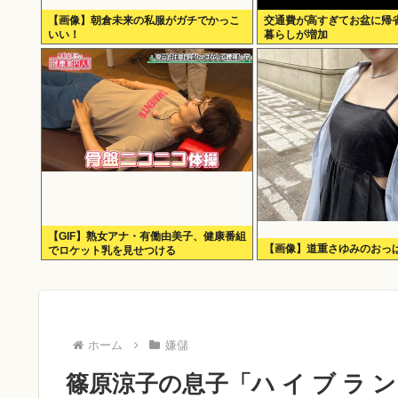
【画像】朝倉未来の私服がガチでかっこ
交通費が高すぎてお盆に帰
いい！
暮らしが増加
【GIF】熟女アナ・有働由美子、健康番組
【画像】道重さゆみのおっぱ
でロケット乳を見せつける
ホーム
嫌儲
篠原涼子の息子「ハ イ ブ ラ ン 