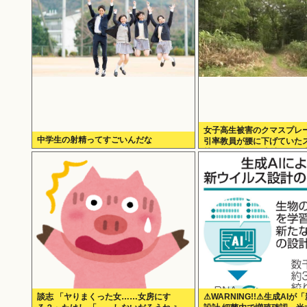
女子高生被害のクマスプレ
中学生の射精ってすごいんだな
引率教員が腰に下げていた
枝に引っ掛かり噴射された
談志 「ヤりまくった女……女房にす
⚠WARNING!!⚠生成AI