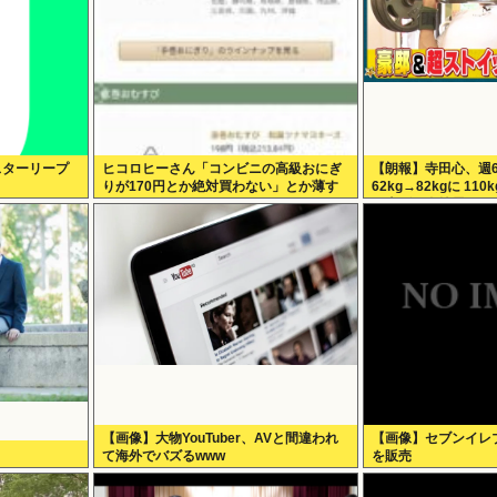
伝スターリープ
ヒコロヒーさん「コンビニの高級おにぎ
【朗報】寺田心、週
りが170円とか絶対買わない」とか薄す
62kg→82kgに 1
ぎるトークをかましてしまう
ち上げる姿披露（画
【画像】大物YouTuber、AVと間違われ
【画像】セブンイレ
て海外でバズるwww
を販売