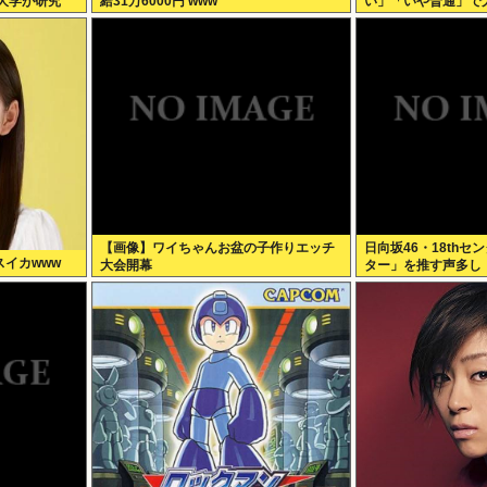
大学が研究
給31万6000円 www
い」「いや普通」で
【画像】ワイちゃんお盆の子作りエッチ
日向坂46・18th
スイカwww
大会開幕
ター」を推す声多し