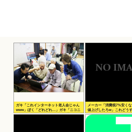
ガキ「これインターネット老人会じゃん
メーカー「消費税7%安く
www」ぼく「どれどれ…」ガキ「ニコニ
値上げしたろw」これどう
コ！らきすた！ボカロ！」ぼく「は
ぁ…」