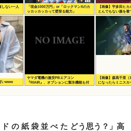
省しない一人
「現金1000万円」or「ロックマンXのカ
【画像】宇多田ヒカ
ッカッカッカって壁登る能力」
とんでもない服を着
ヤマダ電機の激安PBエアコン
【画像】森高千里（
いwww
『RIAIR』、オプションに製氷機能も付
になったらミニスカ
いてた模様www
在www
ド の 紙 袋 並 べ た どう思う？」高