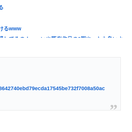
る
けるwww
渇してるの！」←いや既存作品の2期やったら良いよ
り。飽き飽きしてる」断水なお3万戸
種類のメニューも公開… トラック、バスなどに大量
f2d8642740ebd79ecda17545be732f7008a50ac
婦「これは事故じゃない」と気付く…
CT検査→70代医師「問題ないです」→他人のCT画
二郎、一蘭、武蔵家、雷、ラーショ、一風堂etc…