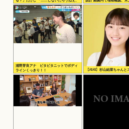
る？」たけし 「……しないだろうねぇ、
設計 細菌内で増殖確認、米
やっぱ」
浦野芽良アナ ピタピタニットでボディ
【ﾒﾛﾒﾛ】杉山結菜ちゃんと
ラインくっきり！！