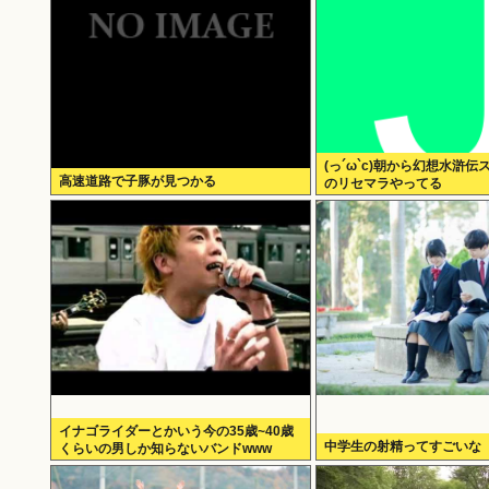
(っ´ω`c)朝から幻想水滸
高速道路で子豚が見つかる
のリセマラやってる
イナゴライダーとかいう今の35歳~40歳
中学生の射精ってすごいな
くらいの男しか知らないバンドwww