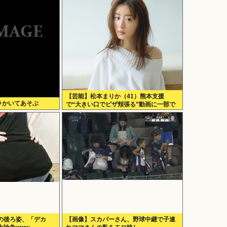
【芸能】松本まりか（41）熊本支援
ラかいてあそぶ
で“大きい口でピザ頬張る”動画に一部で
困惑…“
の後ろ姿、「デカ
【画像】スカパーさん、野球中継で子連