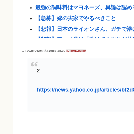
最強の調味料はマヨネーズ、異論は認め
【急募】嫁の実家でやるべきこと
【悲報】日本のライオンさん、ガチで溶
【悲報】アニメ業界「助けて！原作が枯
ね？www
1 : 2026/06/04(木) 10:58:28.09
ID:o0rN2Gjc0
【悲報】熊本避難所の皆様「パンばっか
超・・・・・・・・・
2
ダレノガレ明美、被災地で炊き出しへ 7
物資を搭載して熊本へ
https://news.yahoo.co.jp/articles/b
「居眠り運転かな？」→何度も追突→夫
中2男子、野球部の練習中に頭部を強打し
像で中学生死亡
千葉駅→とみ田、杉田家、蒙古タンメン、