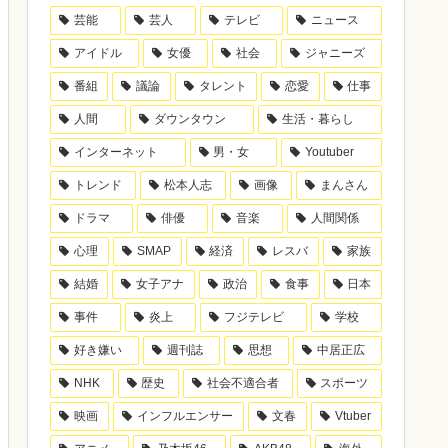
芸能
芸人
テレビ
ニュース
アイドル
女優
社会
ジャニーズ
番組
議論
タレント
恋愛
仕事
人間
ダウンタウン
生活・暮らし
インターネット
男・女
Youtuber
トレンド
松本人志
画像
まんさん
ドラマ
俳優
音楽
人間関係
心理
SMAP
経済
レスバ
家族
結婚
女子アナ
政治
食事
日本
事件
炎上
フジテレビ
学校
好き嫌い
週刊誌
思想
中居正広
NHK
歴史
社会不適合者
スポーツ
映画
インフルエンサー
文春
Vtuber