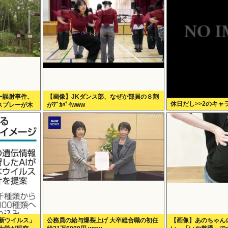
ー誤射事件。
【画像】JKダンス部、なぜか部員の８割
休日だし>>2のキャ
スプレーが木
がﾃﾞｶﾊﾟｲwww
事が判明
が「新ウイルス」
公務員の給与爆裂上げ 大卒総合職の初任
【画像】あのちゃん