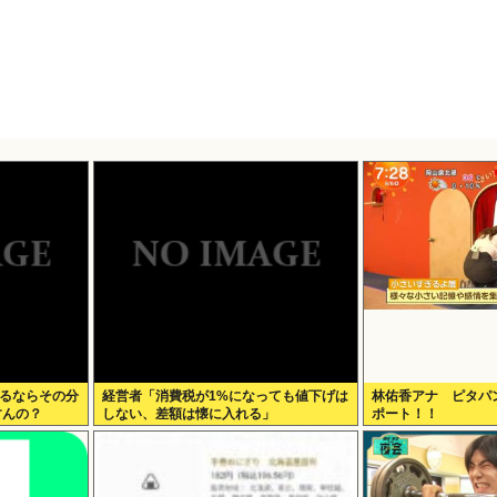
なるならその分
経営者「消費税が1%になっても値下げは
林佑香アナ ピタパ
すんの？
しない、差額は懐に入れる」
ポート！！