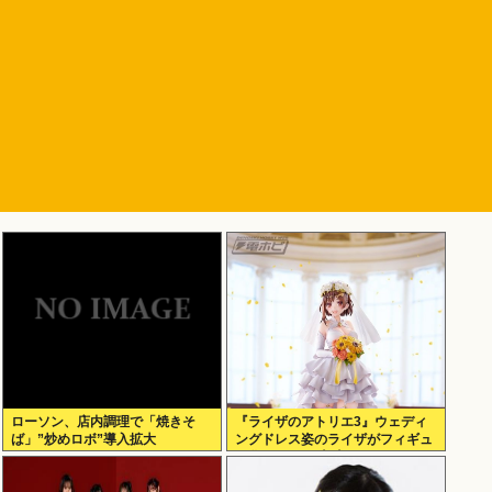
ローソン、店内調理で「焼きそ
『ライザのアトリエ3』ウェディ
ば」”炒めロボ”導入拡大
ングドレス姿のライザがフィギュ
ア化キタ───(ﾟ∀ﾟ)───!!!!!