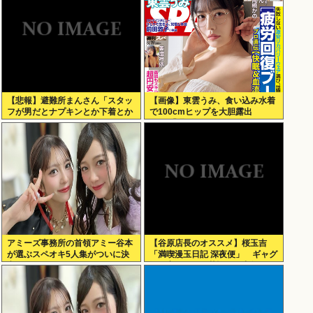
【悲報】避難所まんさん「スタッ
【画像】東雲うみ、食い込み水着
フが男だとナプキンとか下着とか
で100cmヒップを大胆露出
取りにくいの！！」
www「週刊SPA!」のグラビアオ
フショットが万バズ！！！
アミーズ事務所の首領アミー谷本
【谷原店長のオススメ】桜玉吉
が選ぶスペオキ5人集がついに決
「満喫漫玉日記 深夜便」 ギャグ
定してしまう
漫画家としての苦悩経た中年の日
常に共感