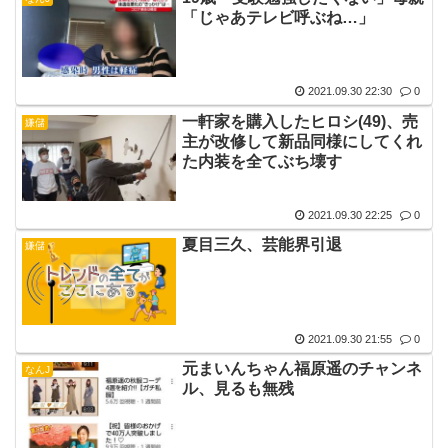
「じゃあテレビ呼ぶね…」
2021.09.30 22:30
0
一軒家を購入したヒロシ(49)、売
嫌儲
主が改修して新品同様にしてくれ
た内装を全てぶち壊す
2021.09.30 22:25
0
夏目三久、芸能界引退
嫌儲
2021.09.30 21:55
0
元まいんちゃん福原遥のチャンネ
なんJ
ル、見るも無残