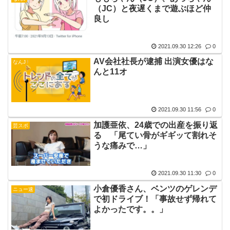
（JC）と夜遅くまで遊ぶほど仲
良し
2021.09.30 12:26
0
AV会社社長が逮捕 出演女優はな
なんJ
んと11オ
2021.09.30 11:56
0
加護亜依、24歳での出産を振り返
芸スポ
る 「尾てい骨がギギッて割れそ
うな痛みで…」
2021.09.30 11:30
0
小倉優香さん、ベンツのゲレンデ
ニュー速
で初ドライブ！「事故せず帰れて
よかったです。。」