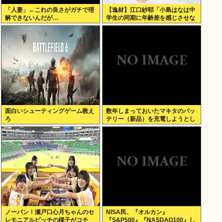
「人妻」←これの良さがガチで理
【逸材】江口紗耶「小島はなは中
解できないんだが…
学生の同期に年齢差を感じさせな
いように気を遣っているが、同期
2人は気づ
面白いシューティングゲーム教え
数年しまっておいたマキタのバッ
ろ
テリー（新品）を充電しようとし
たらエラーで充電できないんだ
が！復活させる方法教えろ
ノーバン！瀬戸口心月ちゃんのセ
NISA民、『オルカン』
レモニアルピッチの様子がコチ
『S&P500』『NASDAQ100』し