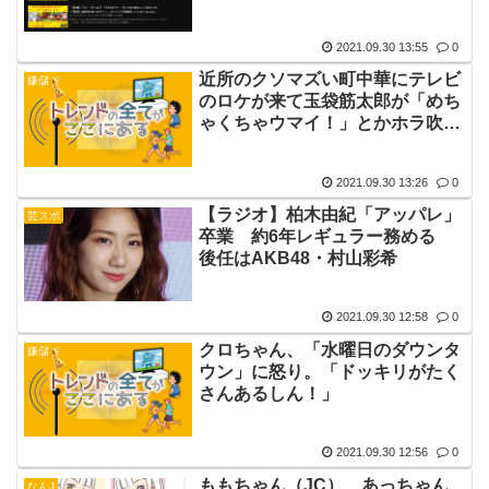
2021.09.30 13:55
0
近所のクソマズい町中華にテレビ
嫌儲
のロケが来て玉袋筋太郎が「めち
ゃくちゃウマイ！」とかホラ吹い
ててワロタ
2021.09.30 13:26
0
【ラジオ】柏木由紀「アッパレ」
芸スポ
卒業 約6年レギュラー務める
後任はAKB48・村山彩希
2021.09.30 12:58
0
クロちゃん、「水曜日のダウンタ
嫌儲
ウン」に怒り。「ドッキリがたく
さんあるしん！」
2021.09.30 12:56
0
ももちゃん（JC）、あっちゃん
なんJ