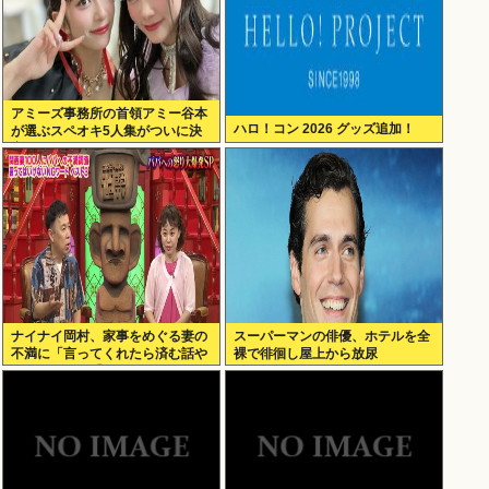
アミーズ事務所の首領アミー谷本
ハロ！コン 2026 グッズ追加！
が選ぶスペオキ5人集がついに決
定してしまう
ナイナイ岡村、家事をめぐる妻の
スーパーマンの俳優、ホテルを全
不満に「言ってくれたら済む話や
裸で徘徊し屋上から放尿
ん」になるみ「バイトやったらク
ビやで」説教受け黙り込む