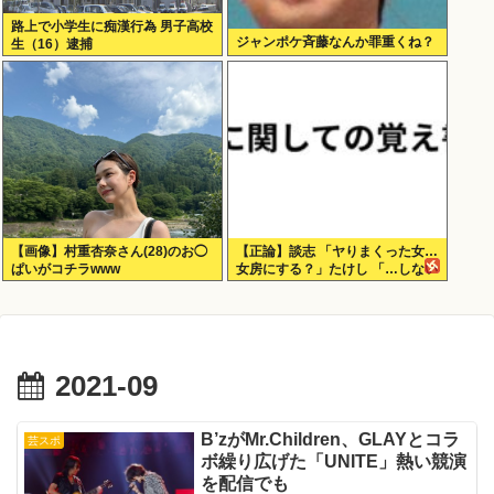
路上で小学生に痴漢行為 男子高校
ジャンポケ斉藤なんか罪重くね？
生（16）逮捕
【画像】村重杏奈さん(28)のお◯
【正論】談志 「ヤりまくった女…
ぱいがコチラwww
女房にする？」たけし 「…しない
だろうねぇ、やっぱ」
2021-09
B’zがMr.Children、GLAYとコラ
芸スポ
ボ繰り広げた「UNITE」熱い競演
を配信でも