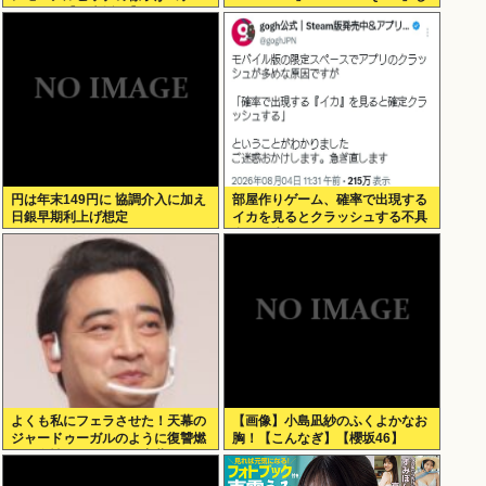
ラ！！！【乃木坂46】
か買わない
円は年末149円に 協調介入に加え
部屋作りゲーム、確率で出現する
日銀早期利上げ想定
イカを見るとクラッシュする不具
合が発生
よくも私にフェラさせた！天幕の
【画像】小島凪紗のふくよかなお
ジャードゥーガルのように復讐燃
胸！【こんなぎ】【櫻坂46】
える女性。ジャンポケ斎藤2500万
拒否