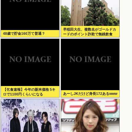
早稲田大生、複数名がゴールドカ
48歳で貯金160万て普通？
ードのポイント詐欺で無銭飲食
【乞食速報】今年の新米価格 5キ
あーしJKだけど身長172あるwww
ロで1100円くらいになる