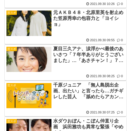
2021.09.30 10:26
0
元ＡＫＢ４８・北原里英を射止め
芸スポ
た笠原秀幸の包容力と「ヨイシ
ョ」
2021.09.30 09:55
0
夏目三久アナ、涙浮かべ最後のあ
芸スポ
いさつ「７年半ありがとうござい
ました」…「あさチャン！」７年
半で終了
2021.09.30 08:25
0
千原ジュニア 「無人島脱出企
芸スポ
画、出たい」と言ったら…ガチギ
レした芸人 「舐めたらアカン！
って」
2021.09.30 07:25
0
水ダウおぼん・こぼん仲直り企
芸スポ
画 浜田雅功も異常な緊張「やめ