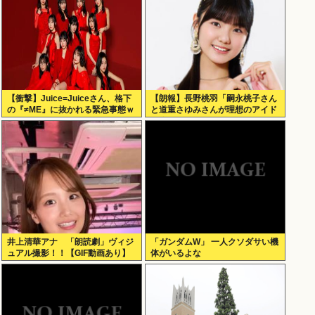
【衝撃】Juice=Juiceさん、格下
【朗報】長野桃羽「嗣永桃子さん
の『≠ME』に抜かれる緊急事態ｗ
と道重さゆみさんが理想のアイド
ｗｗｗｗｗｗｗｗｗｗｗ
ル像」
井上清華アナ 「朗読劇」ヴィジ
「ガンダムW」 一人クソダサい機
ュアル撮影！！【GIF動画あり】
体がいるよな