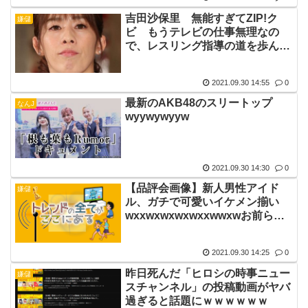
吉田沙保里 無能すぎてZIP!ク
嫌儲
ビ もうテレビの仕事無理なの
で、レスリング指導の道を歩んで
下さい🌚
2021.09.30 14:55
0
最新のAKB48のスリートップ
なんJ
wyywywyyw
2021.09.30 14:30
0
【品評会画像】新人男性アイド
嫌儲
ル、ガチで可愛いイケメン揃い
wxxwxwxwxwxxwwxwお前らは
どの子を選ぶ？
2021.09.30 14:25
0
昨日死んだ「ヒロシの時事ニュー
嫌儲
スチャンネル」の投稿動画がヤバ
過ぎると話題にｗｗｗｗｗｗ