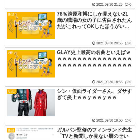
2021.09.30 21:25
0
78％清原和博にしか見えない21
嫌儲
歳の職場の女の子に告白されたん
だがこれってOKしたほうがいい
の？ちなみに俺31歳
2021.09.30 20:55
0
GLAY史上最高の名曲といえばｗ
VIP
ｗｗｗｗｗｗｗｗｗｗｗｗｗｗｗ
ｗｗｗｗｗｗｗｗｗｗｗｗｗｗｗ
2021.09.30 18:55
0
シン・仮面ライダーさん、ダサす
なんJ
ぎて炎上ｗｗｙｗｗｙｗｗ
2021.09.30 18:00
0
ガルパン監修のフィンランド先生
嫌儲
「TVと新聞しか見ない層のせい