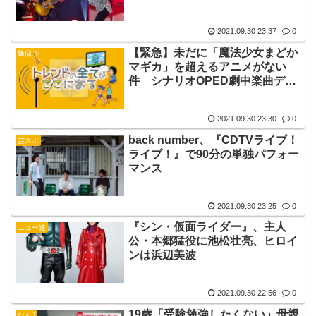
2021.09.30 23:37
0
【緊急】未だに「魔法少女まどか
嫌儲
マギカ」を超えるアニメがない
件 シナリオOPED劇中楽曲デザ
イン舞台設定、全てが100点
2021.09.30 23:30
0
back number、『CDTVライブ！
芸スポ
ライブ！』で90分の単独パフォー
マンス
2021.09.30 23:25
0
『シン・仮面ライダー』、主人
ニュー速
公・本郷猛役に池松壮亮、ヒロイ
ンは浜辺美波
2021.09.30 22:56
0
19歳「受験勉強したくない」母親
なんJ