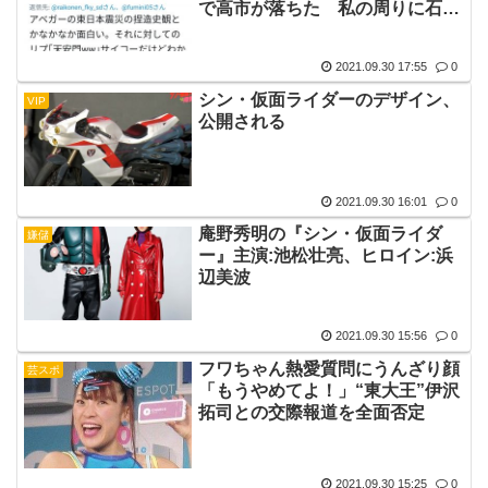
で高市が落ちた 私の周りに石破
や小泉ファンなんて1人もいな
い」
2021.09.30 17:55
0
シン・仮面ライダーのデザイン、
VIP
公開される
2021.09.30 16:01
0
庵野秀明の『シン・仮面ライダ
嫌儲
ー』主演:池松壮亮、ヒロイン:浜
辺美波
2021.09.30 15:56
0
フワちゃん熱愛質問にうんざり顔
芸スポ
「もうやめてよ！」“東大王”伊沢
拓司との交際報道を全面否定
2021.09.30 15:25
0