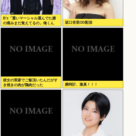
B’z「重いマーシャル運んでた腰
坂口杏里OD配信
の痛みまだ覚えてるの」俺くん
「マーシャルって何？ 」
彼女の実家でご飯頂いたんだがす
腕時計、激臭！！！
き焼きの肉が鶏肉だった