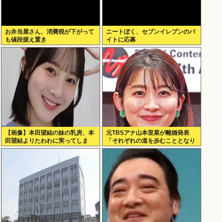
お弁当屋さん、消費税が下がって
ニートぼく、セブンイレブンのバ
も値段据え置き
イトに応募
【画像】本田望結の妹の乳房、本
元TBSアナ山本里菜が離婚発表
田望結よりたわわに実ってしま
「それぞれの道を歩むこととなり
う！
ました」