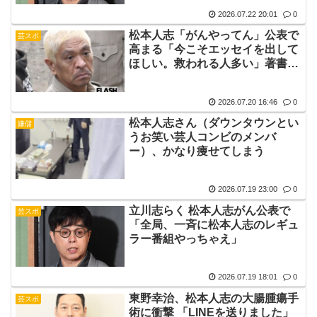
2026.07.22 20:01
0
松本人志「がんやってん」公表で
芸スポ
高まる「今こそエッセイを出して
ほしい。救われる人多い」著書執
筆へのファンの願い
2026.07.20 16:46
0
松本人志さん（ダウンタウンとい
嫌儲
うお笑い芸人コンビのメンバ
ー）、かなり痩せてしまう
2026.07.19 23:00
0
立川志らく 松本人志がん公表で
芸スポ
「全局、一斉に松本人志のレギュ
ラー番組やっちゃえ」
2026.07.19 18:01
0
東野幸治、松本人志の大腸腫瘍手
芸スポ
術に衝撃 「LINEを送りました」