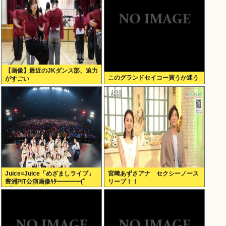
【画像】最近のJKダンス部、迫力
このグランドセイコー買うか迷う
がすごい
Juice=Juice「めざましライブ」
宮﨑あずさアナ セクシーノース
豊洲PIT公演画像ｷﾀ━━━━(ﾟ
リーブ！！
∀ﾟ)━━━━!!