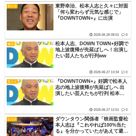
東野幸治、松本人志と久々に対面
芸スポ
「何ら変わらず元気な感じで」
『DOWNTOWN+』に出演
2026.06.28 09:01
0
松本人志、DOWN TOWN+好調で
嫌儲
地上波復帰が先延ばしへ！出演し
たい芸人たちが行列ww
2026.06.27 13:34
0
『DOWNTOWN+』好調で松本人
芸スポ
志の地上波復帰が先延ばしへ 出
演したい芸人たちが行列 松本
「死ぬほど金はある」
2026.06.27 12:01
0
ダウンタウン関係者「映画監督松
なんG
本人志は『これやれば100%当た
る』を分かっていたがあえて避け