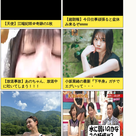
【超朗報】今日仕事頑張ると盆休
【天使】江端妃咲＠奇跡の1枚
み来るぞwww
【放送事故】あのちゃん、放送中
小坂菜緒の最新『下半身』ガチで
に吐いてしまう！！！
エグいって・・・