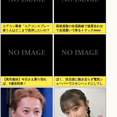
エアコン業者「エアコンスプレー
高速道路の合流路線で速度合わせ
使う人はどこまで洗浄したいの？
て合流塞いで来るトラックwww
室内に風を送り込んでるファンは
汚いままですよ」331.5万バズ
【高市連休】今日さえ乗り切れ
ぼく、坊主頭に飽き足らず電気シ
ば、9連休到来！
ェーバーでスキンヘッドにしてし
まう