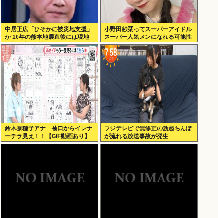
中居正広「ひそかに被災地支援」
小野田紗栞ってスーパーアイドル
か 16年の熊本地震直後には現地
スーパー人気メンになれる可能性
で炊き出し “誰にも知られなくて
あったよな？
良い”と、強まる福祉活動への思
い
鈴木奈穂子アナ 袖口からインナ
フジテレビで無修正の勃起ちんぽ
ーチラ見え！！【GIF動画あり】
が流れる放送事故が発生