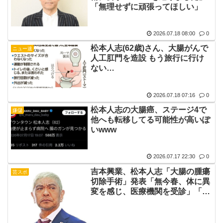
「無理せずに頑張ってほしい」
2026.07.18 08:00
0
松本人志(62歳)さん、大腸がんで
ニュー速
人工肛門を造設 もう旅行に行け
ない…
2026.07.18 07:16
0
松本人志の大腸癌、ステージ4で
嫌儲
他へも転移してる可能性が高いぽ
いwww
2026.07.17 22:30
0
吉本興業、松本人志「大腸の腫瘍
芸スポ
切除手術」発表「無今春、体に異
変を感じ、医療機関を受診」「今
後も活動を続けてまいります」