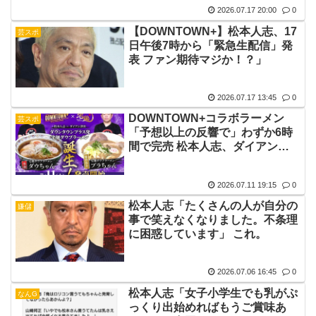
2026.07.17 20:00
0
【DOWNTOWN+】松本人志、17
芸スポ
日午後7時から「緊急生配信」発
表 ファン期待マジか！？」
2026.07.17 13:45
0
DOWNTOWN+コラボラーメン
芸スポ
「予想以上の反響で」わずか6時
間で完売 松本人志、ダイアン津
田のアイデアもとに誕生
2026.07.11 19:15
0
松本人志「たくさんの人が自分の
嫌儲
事で笑えなくなりました。不条理
に困惑しています」 これ。
2026.07.06 16:45
0
松本人志「女子小学生でも乳がぷ
なんG
っくり出始めればもうご賞味あ