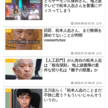
とろサーモン久保田さん、地上波
嫌儲
テレビで松本人志さんを普通にデ
ィスってしまう
2026.08.02 01:31
0
巨匠、松本人志さん、まだ映画を
嫌儲
諦めてないことが判明
vwwwrtvtwx
2026.07.31 06:46
0
【人工肛門】がん告白の松本人志
ニュー速
は「相当深刻」 地上波復帰の意
外な切り札は『徹子の部屋』か
2026.07.27 09:16
0
立川志らく「松本人志のことまだ
嫌儲
不快に思う？もういいじゃんそう
いうの」