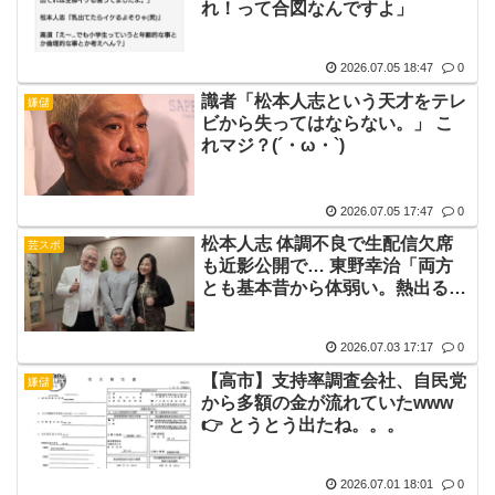
れ！って合図なんですよ」
2026.07.05 18:47
0
識者「松本人志という天才をテレ
嫌儲
ビから失ってはならない。」 こ
れマジ？(´・ω・`)
2026.07.05 17:47
0
松本人志 体調不良で生配信欠席
芸スポ
も近影公開で… 東野幸治「両方
とも基本昔から体弱い。熱出ると
か扁桃腺腫れる。けどすぐ元気に
なる」
2026.07.03 17:17
0
【高市】支持率調査会社、自民党
嫌儲
から多額の金が流れていたwww
👉 とうとう出たね。。。
2026.07.01 18:01
0