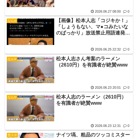
た」
2026.06.27 08:00
0
【画像】松本人志「コジキか！」
なんG
「しょうもない、マ●コみたいな
のばっかり」放送禁止用語連発
www
2026.06.25 22:32
0
松本人志さん考案のラーメン
なんG
（2610円）を有識者が絶賛www
2026.06.23 20:01
0
松本人志のラーメン（2610円）
なんG
を有識者が絶賛www
2026.06.23 12:31
0
ナイツ塙、粗品のツッコミスター
芸スポ