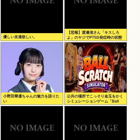
【悲報】渡邊渚さん「キスしろ
優しい友達欲しい。
よ」のヤジでPTSD発症時の状態
に逆戻り
小野田華凛ちゃんの魅力を語りた
公共の場所でこっそり金玉をかく
い
シミュレーションゲーム「Ball
Scratch Simulator」がSteamで
発表される