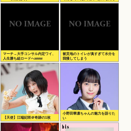
れなくてもいい、と公表してな
い」
マーチ→大手コンサル内定ワイ、
被災地のトイレが臭すぎて水分を
人生勝ち組ロードへwww
我慢してしまう
小野田華凛ちゃんの魅力を語りた
【天使】江端妃咲＠奇跡の1枚
い