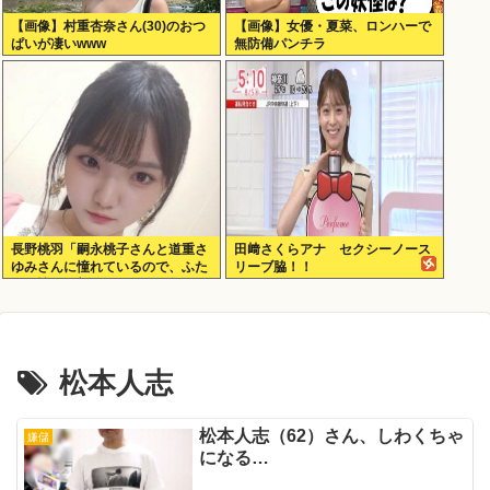
【画像】村重杏奈さん(30)のおつ
【画像】女優・夏菜、ロンハーで
ぱいが凄いwww
無防備パンチラ
長野桃羽「嗣永桃子さんと道重さ
田﨑さくらアナ セクシーノース
ゆみさんに憧れているので、ふた
リーブ脇！！
りの憧れの部分をぎゅっと集めた
存在になり
松本人志
松本人志（62）さん、しわくちゃ
嫌儲
になる…