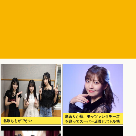
島倉りか様、モッツァレラチーズ
北原ももがでかい
を巡ってスーパー店員とバトル勃
発ｗｗｗ