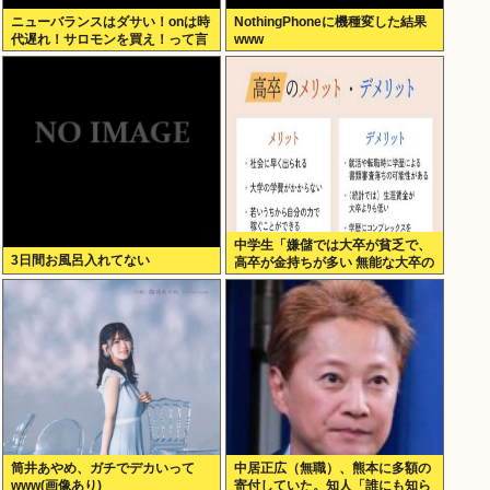
ニューバランスはダサい！onは時
NothingPhoneに機種変した結果
代遅れ！サロモンを買え！って言
www
われたから買ったんやが
中学生「嫌儲では大卒が貧乏で、
3日間お風呂入れてない
高卒が金持ちが多い 無能な大卒の
集まりw」エックスで一万いいね
筒井あやめ、ガチでデカいって
中居正広（無職）、熊本に多額の
www(画像あり)
寄付していた。知人「誰にも知ら