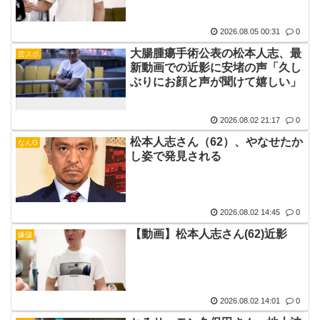
2026.08.05 00:31
0
大腸腫瘍手術公表の松本人志、最
芸スポ
新動画での近影に安堵の声「久し
ぶりにお顔と声が聞けて嬉しい」
2026.08.02 21:17
0
松本人志さん（62）、やなせたか
なんG
し姿で発見される
2026.08.02 14:45
0
【動画】松本人志さん(62)近影
嫌儲
2026.08.02 14:01
0