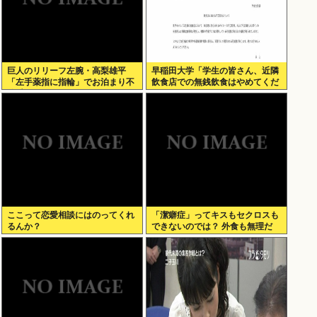
巨人のリリーフ左腕・高梨雄平
早稲田大学「学生の皆さん、近隣
「左手薬指に指輪」でお泊まり不
飲食店での無銭飲食はやめてくだ
倫愛
さい」
ここって恋愛相談にはのってくれ
「潔癖症」ってキスもセクロスも
るんか？
できないのでは？ 外食も無理だ
ろ。