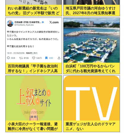
れいわ新選組の新党名は「いの
埼玉県戸田市議の河合ゆうすけ
ちの党」 旧グッズ半額で販売 ど
氏、2027年8月の埼玉県知事選
うなる秘書給与疑惑
への立候補を表明
百田尚樹議員「甲子園を政治利
白浜町「100万円やるからパン
用するな！」インドネシア人高
ダに代わる観光資源考えてくれ
校生の始球式に苦言www
」
小泉大臣のクーラー報道後、避
重度ゲェジが主人公のドラマア
難所に冷房がなくて暑い問題が
ニメ、ない