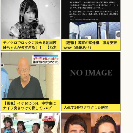
モノクロでロックに決める池田瑛
【悲報】隣家の室外機、限界突破
紗ちゃんが強すぎる！！！【乃木
www（画像あり）
坂46】
【画像】イケおじ(56)、中学生に
人生で1番ワクワクした瞬間
ナイフ突きつけて脅してレ●プ
www