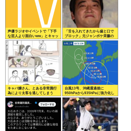
声優ラジオやイベントで「下手
「舌を入れてきたから歯と口で
な芸人より面白いww」とキャッ
ブロック」元ジャンポケ斉藤の
キャしてたオタク消える
不同意性交公判
キャバ嬢さん、とある非常識行
台風13号、沖縄通過後に
為により太客を逃してしまう
950hPaから935hPaに強力化し
www
中国本土へwww