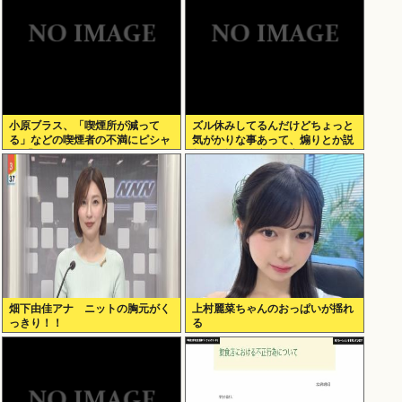
小原ブラス、「喫煙所が減って
ズル休みしてるんだけどちょっと
る」などの喫煙者の不満にピシャ
気がかりな事あって、煽りとか説
リ 「じゃあやめれば？タバコなん
教とか抜きに客観的意見くれる人
て家でだけ吸ってればいい」
だけきてくれ
畑下由佳アナ ニットの胸元がく
上村麗菜ちゃんのおっぱいが揺れ
っきり！！
る