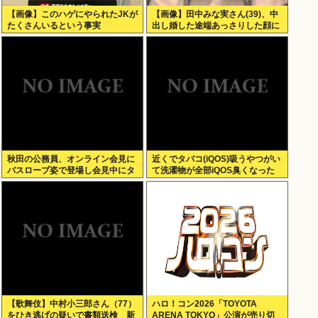
【画像】このハゲにやられたJKが
【画像】田中みな実さん(39)、中
たくさんいるという事実
出し婚した途端あっさりした顔に
なる
秋田の公務員、オンライン会見に
近くでタバコ(iQOS)吸うやつがい
バスローブ姿で登場し会見中にタ
て洗濯物が全部iQOS臭くなった
バコを吸う←あのさあ！
【歌舞伎】中村小三郎さん（77）
ハロ！コン2026「TOYOTA
をひき逃げの疑いで書類送検 新
ARENA TOKYO」公演が売り切