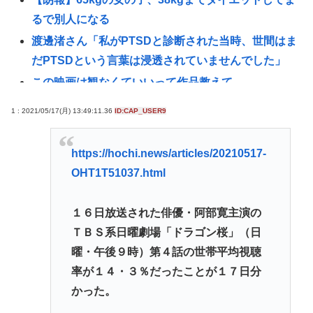
るで別人になる
渡邊渚さん「私がPTSDと診断された当時、世間はま
だPTSDという言葉は浸透されていませんでした」
この映画は観なくていいって作品教えて
近場で「天の川」見れる場所教えて🥺
1 : 2021/05/17(月) 13:49:11.36
ID:CAP_USER9
氷河期世代『ルッキズムが一番酷かったのは00年
代、こういうチャラい外見の男が街に溢れかえって
https://hochi.news/articles/20210517-
た。」たし蟹
OHT1T51037.html
【昆虫食】食用コオロギビジネスで破産したグリラ
ス社長 みんなにコオロギ食を広める為にリベンジ
１６日放送された俳優・阿部寛主演の
へ
ＴＢＳ系日曜劇場「ドラゴン桜」（日
【日本水産物輸入禁止に釈明が必要】 韓国のCPTPP
曜・午後９時）第４話の世帯平均視聴
加盟への課題を関西外大教授に聞く 李大統領に
率が１４・３％だったことが１７日分
「政治利用」の過去
かった。
【徹底討論】ワイ(48)無職はこのまま逃げ切れるのか