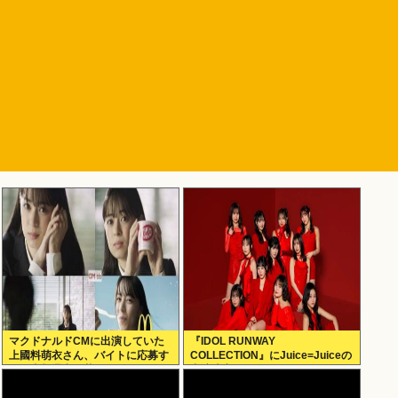
マクドナルドCMに出演していた
『IDOL RUNWAY
上國料萌衣さん、バイトに応募す
COLLECTION』にJuice=Juiceの
るも書類選考で落ちる
出演決定