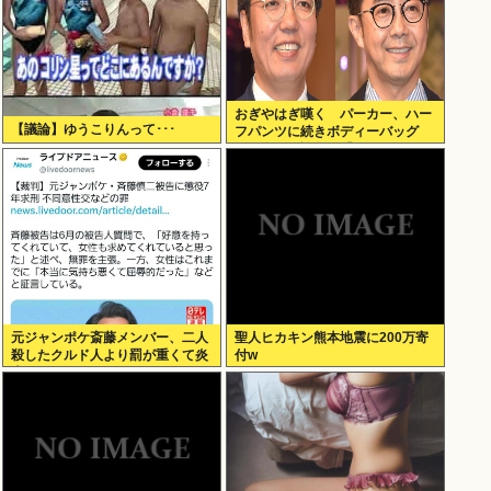
おぎやはぎ嘆く パーカー、ハー
【議論】ゆうこりんって･･･
フパンツに続きボディーバッグ
も“ダサい”論争に「なんでおじさ
んだけ言われるの？」
元ジャンポケ斎藤メンバー、二人
聖人ヒカキン熊本地震に200万寄
殺したクルド人より罰が重くて炎
付w
上www