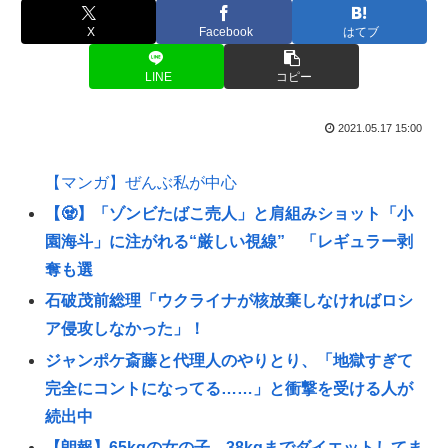
X
Facebook
はてブ
LINE
コピー
2021.05.17 15:00
【マンガ】ぜんぶ私が中心
【🧟】「ゾンビたばこ売人」と肩組みショット「小
園海斗」に注がれる“厳しい視線” 「レギュラー剥
奪も選
石破茂前総理「ウクライナが核放棄しなければロシ
ア侵攻しなかった」！
ジャンポケ斎藤と代理人のやりとり、「地獄すぎて
完全にコントになってる……」と衝撃を受ける人が
続出中
【朗報】65kgの女の子、38kgまでダイエットしてま