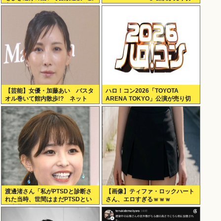
宿区の路上で歩行者の20代女性を
れない
はねてけがをさせたうえ、そのま
ま逃走か
【芸能】女優・加藤あい バスタ
ハロ！コン2026「TOYOTA
オル巻いて館内散歩!? ネット
ARENA TOKYO」公演が売り切
「思わず二度見」「IWGPを思い
れない
出す」「セクシーサンキュー」
渡邊渚さん「私がPTSDと診断さ
【画像】ティファ・ロックハート
れた当時、世間はまだPTSDとい
さん、エロすぎるｗｗｗ
う言葉は浸透されていませんでし
た」