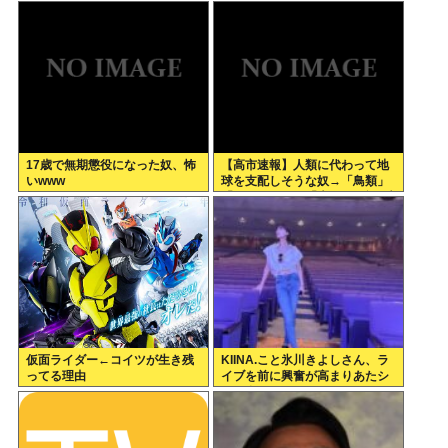
一切報道されなくなる。問題解
決したの？
17歳で無期懲役になった奴、怖
【高市速報】人類に代わって地
いwww
球を支配しそうな奴→「鳥類」
「タコ・イカ」「麦」の3強に絞
られる。
仮面ライダー←コイツが生き残
KIINA.こと氷川きよしさん、ラ
ってる理由
イブを前に興奮が高まりあたシ
コ欲全開www