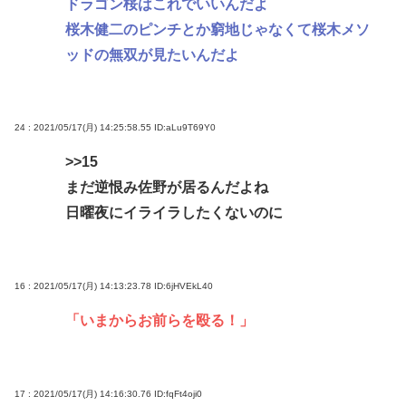
ドラゴン桜はこれでいいんだよ
桜木健二のピンチとか窮地じゃなくて桜木メソ
ッドの無双が見たいんだよ
24 : 2021/05/17(月) 14:25:58.55
ID:aLu9T69Y0
>>15
まだ逆恨み佐野が居るんだよね
日曜夜にイライラしたくないのに
16 : 2021/05/17(月) 14:13:23.78
ID:6jHVEkL40
「いまからお前らを殴る！」
17 : 2021/05/17(月) 14:16:30.76
ID:fqFt4oji0