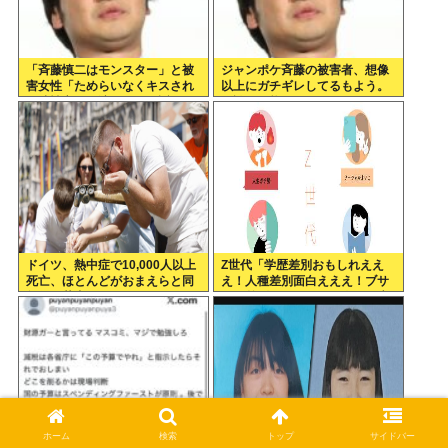
「斉藤慎二はモンスター」と被
ジャンポケ斉藤の被害者、想像
害女性「ためらいなくキスされ
以上にガチギレしてるもよう。
口腔性交…」涙ながらに訴えた
示談不可能か。
被害後の”深刻なPTSD”
ドイツ、熱中症で10,000人以上
Z世代「学歴差別おもしれええ
死亡、ほとんどがおまえらと同
え！人種差別面白えええ！ブサ
年代、若者は元気
イク差別おもしれえ！人を馬鹿
にするの面白えええ！」
ホーム
検索
トップ
サイドバー