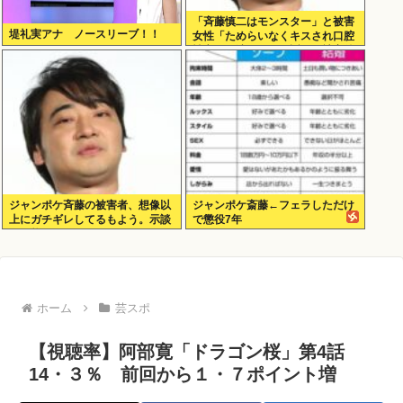
「斉藤慎二はモンスター」と被害
堤礼実アナ ノースリーブ！！
女性「ためらいなくキスされ口腔
性交…」涙ながらに訴えた被害後
の”深刻なPTSD”
ジャンポケ斉藤の被害者、想像以
ジャンポケ斎藤←フェラしただけ
上にガチギレしてるもよう。示談
で懲役7年
不可能か。
ホーム
芸スポ
【視聴率】阿部寛「ドラゴン桜」第4話
14・３％ 前回から１・７ポイント増