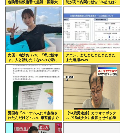
危険運転致傷罪で起訴・国際大
院が高市内閣に勧告 3%超えは2
会を辞退…日本水泳連盟「報告
年連続
が遅れお詫び」
女優・南沙良（24）「私は陰キ
グエン、またまたまたまたまた
ャ。人と話したくないので家に
また逮捕www
引きこもってPCでアニメを観て
いたい」
愛国者『ベトナム人に車点検さ
【54歳男逮捕】カラオケボック
れたんだけど ついに車整備まで
スで15歳少女に飲酒させ性的暴
グエン時代かよ…』
行 スマホで撮影か 千葉