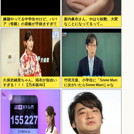
嫌儲やってる中学生やけど、ババ
新内眞衣さん、やはり妖艶、大変
ア（母親）の昼飯が手抜きすぎて
なことになってるって...
キレそう
久保史緒里ちゃん、浴衣が似合い
竹田天皇、小学生に「Snow Man
すぎる！！！【乃木坂46】
に女がいたらSnow Manじゃな
い」で男系天皇を熱弁www