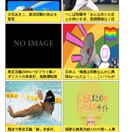
大石あきこ、政治活動の休止を
ぺこぱ松蔭寺「みんな右とか左
宣言
とか拘りすぎ。思想関係なく応
援しようよ」
東京五輪200mバタフライ銀メ
日本人「俺達は宗教なんかに興
ダリストの本多灯、危険運転致
味ねーんだよ！」←こいつらが
傷罪で起訴される。なぜ日本の
宗教なしに道徳心を育めている
競泳界はオワコン化したのか
理由
競泳で東京五輪「銀」本多灯、
国家公務員月給3.51%増へ 人事