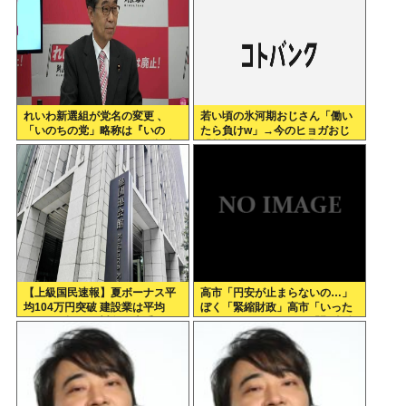
れいわ新選組が党名の変更 、
若い頃の氷河期おじさん「働い
「いのちの党」略称は『いの
たら負けw」→今のヒョガおじ
ち』 SNSではTIM・ゴルゴ松本
「惣菜たけぇよ..」 自業自得で
に言及「ゴルゴ出馬確定」「党
草
首は決まり」
【上級国民速報】夏ボーナス平
高市「円安が止まらないの…」
均104万円突破 建設業は平均
ぼく「緊縮財政」高市「いった
200万円超 なお対象は大手163
いどうすれば…」ぼく「緊縮財
社93万人、全就業者の1%強
政」高市「そうだわ！日銀砲
よ！」