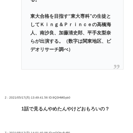
東大合格を目指す“東大専科”の生徒と
してＫｉｎｇ＆Ｐｒｉｎｃｅの高橋海
人、南沙良、加藤清史郎、平手友梨奈
らが出演する。（数字は関東地区、ビ
デオリサーチ調べ）
2 : 2021/05/17(月) 13:49:41.56
ID:9Q3HMGyb0
1話で見るんやめたんやけどおもろいの？
7 : 2021/05/17(月) 14:01:40.98
ID:mOOby5yR0