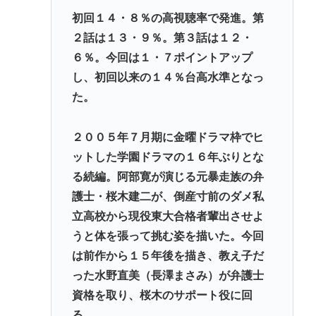
【皇室】 宮内庁長官実力行使 愛子天皇実現へ！
初回１４・８％の高視聴率で発進。第
２話は１３・９％。第３話は１２・
【朗報】佐倉綾音さん（32）、自分のシコポイント
６％。今回は１・７ポイントアップ
に気づいてしまうwww
し、初回以来の１４％台高水準となっ
倉持由香、息子の「自閉スペクトラム症」診断にシ
た。
ョックで涙… 見逃していた乳幼児期のサインとは
脳の手術で正常な脳を摘出
２００５年７月期に金曜ドラマ枠でヒ
ットした学園ドラマの１６年ぶりとな
Powered by livedoor 相互RSS
る続編。阿部寛が演じる元暴走族の弁
護士・桜木建二が、倒産寸前のダメ私
立高校から現役東大合格者輩出させよ
うと体を張って挑む姿を描いた。今回
は前作から１５年後を描き、教え子だ
った水野直美（長澤まさみ）が弁護士
資格を取り、桜木のサポート役に回
る。