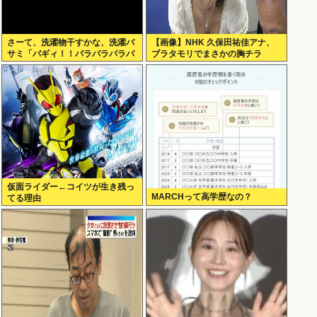
さーて、洗濯物干すかな、洗濯バ
【画像】NHK 久保田祐佳アナ、
サミ「バギィ！！パラパラパラパ
ブラタモリでまさかの胸チラ
ラ」
仮面ライダー←コイツが生き残っ
MARCHって高学歴なの？
てる理由