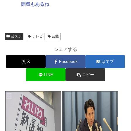
囲気もあるね
芸スポ
テレビ
芸能
シェアする
X
Facebook
はてブ
LINE
コピー