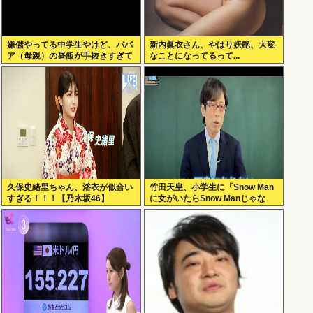
嫌儲やってる中学生やけど、ババ
新内眞衣さん、やはり妖艶、大変
ア（母親）の昼飯が手抜きすぎて
なことになってるって...
キレそう
久保史緒里ちゃん、浴衣が似合い
竹田天皇、小学生に「Snow Man
すぎる！！！【乃木坂46】
に女がいたらSnow Manじゃな
い」で男系天皇を熱弁www