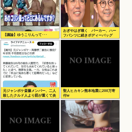
おぎやはぎ嘆く パーカー、ハー
【議論】ゆうこりんって･･･
フパンツに続きボディーバッグ
も“ダサい”論争に「なんでおじさ
んだけ言われるの？」
元ジャンポケ斎藤メンバー、二人
聖人ヒカキン熊本地震に200万寄
殺したクルド人より罰が重くて炎
付w
上www