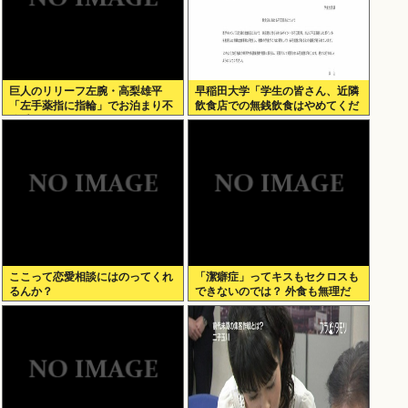
巨人のリリーフ左腕・高梨雄平
早稲田大学「学生の皆さん、近隣
「左手薬指に指輪」でお泊まり不
飲食店での無銭飲食はやめてくだ
倫愛
さい」
ここって恋愛相談にはのってくれ
「潔癖症」ってキスもセクロスも
るんか？
できないのでは？ 外食も無理だ
ろ。