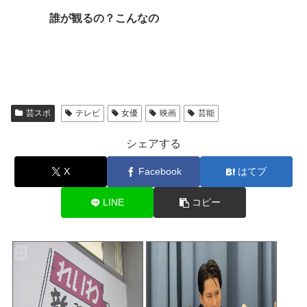
誰が観るの？こんなの
芸スポ
テレビ
女優
映画
芸能
シェアする
X
Facebook
はてブ
LINE
コピー