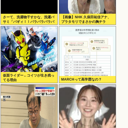
さーて、洗濯物干すかな、洗濯バ
【画像】NHK 久保田祐佳アナ、
サミ「バギィ！！パラパラパラパ
ブラタモリでまさかの胸チラ
ラ」
仮面ライダー←コイツが生き残っ
MARCHって高学歴なの？
てる理由