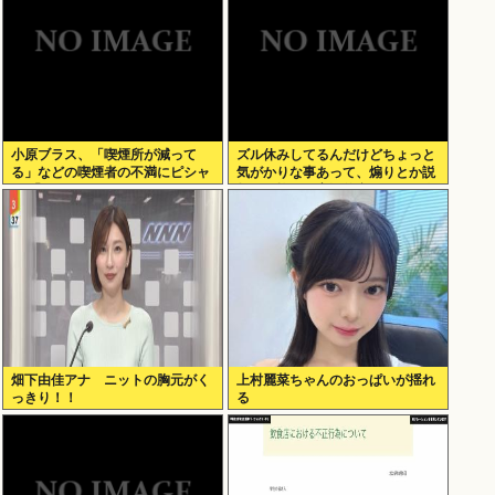
小原ブラス、「喫煙所が減って
ズル休みしてるんだけどちょっと
る」などの喫煙者の不満にピシャ
気がかりな事あって、煽りとか説
リ 「じゃあやめれば？タバコなん
教とか抜きに客観的意見くれる人
て家でだけ吸ってればいい」
だけきてくれ
畑下由佳アナ ニットの胸元がく
上村麗菜ちゃんのおっぱいが揺れ
っきり！！
る