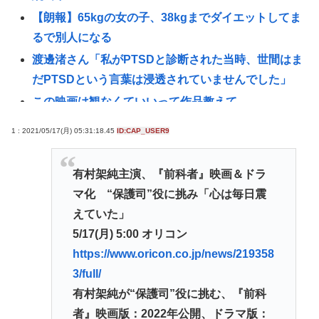
【朗報】65kgの女の子、38kgまでダイエットしてま
るで別人になる
渡邊渚さん「私がPTSDと診断された当時、世間はま
だPTSDという言葉は浸透されていませんでした」
この映画は観なくていいって作品教えて
近場で「天の川」見れる場所教えて🥺
1 : 2021/05/17(月) 05:31:18.45
ID:CAP_USER9
氷河期世代『ルッキズムが一番酷かったのは00年
代、こういうチャラい外見の男が街に溢れかえって
有村架純主演、『前科者』映画＆ドラ
た。」たし蟹
マ化 “保護司”役に挑み「心は毎日震
【昆虫食】食用コオロギビジネスで破産したグリラ
えていた」
ス社長 みんなにコオロギ食を広める為にリベンジ
5/17(月) 5:00 オリコン
へ
https://www.oricon.co.jp/news/219358
【日本水産物輸入禁止に釈明が必要】 韓国のCPTPP
3/full/
加盟への課題を関西外大教授に聞く 李大統領に
有村架純が“保護司”役に挑む、『前科
「政治利用」の過去
者』映画版：2022年公開、ドラマ版：