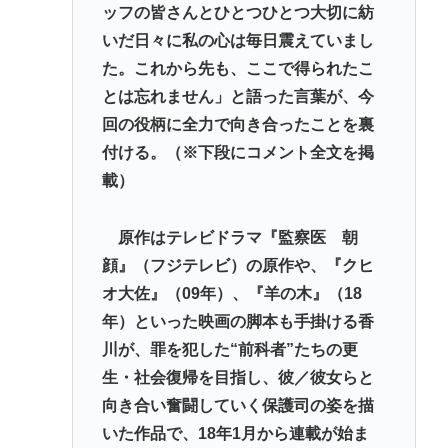
ッフの皆さんとひとつひとつ大切に紡
いだ日々に私の心は毎日震えていまし
た。これから先も、ここで得られたこ
とは忘れません」と語った言葉が、今
回の役柄に全力で向き合ったことを裏
付ける。（※下段にコメント全文を掲
載）
原作はテレビドラマ『監察医 朝
顔』（フジテレビ）の原作や、『クヒ
オ大佐』（09年）、『羊の木』（18
年）といった映画の脚本も手掛ける香
川が、罪を犯した“前科者”たちの更
生・社会復帰を目指し、彼／彼女らと
向き合い奮闘していく保護司の姿を描
いた作品で、18年1月から連載が始ま