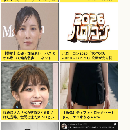
宿区の路上で歩行者の20代女性を
れない
はねてけがをさせたうえ、そのま
ま逃走か
【芸能】女優・加藤あい バスタ
ハロ！コン2026「TOYOTA
オル巻いて館内散歩!? ネット
ARENA TOKYO」公演が売り切
「思わず二度見」「IWGPを思い
れない
出す」「セクシーサンキュー」
渡邊渚さん「私がPTSDと診断さ
【画像】ティファ・ロックハート
れた当時、世間はまだPTSDとい
さん、エロすぎるｗｗｗ
う言葉は浸透されていませんでし
た」