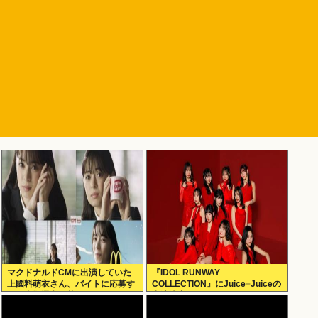
マクドナルドCMに出演していた
『IDOL RUNWAY
上國料萌衣さん、バイトに応募す
COLLECTION』にJuice=Juiceの
るも書類選考で落ちる
出演決定