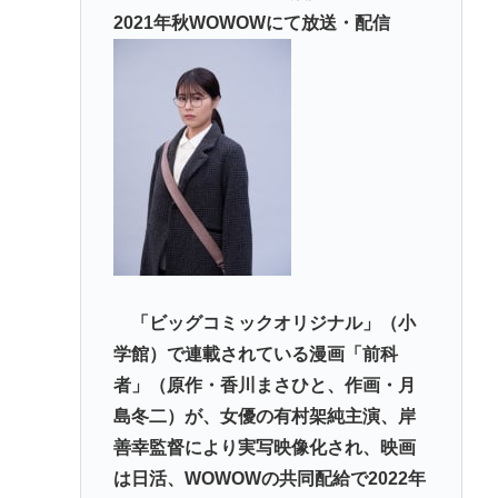
【徹底討論】ワイ(48)無職はこのまま逃げ切れるのか
2021年秋WOWOWにて放送・配信
【皇室】 宮内庁長官実力行使 愛子天皇実現へ！
【朗報】佐倉綾音さん（32）、自分のシコポイント
に気づいてしまうwww
倉持由香、息子の「自閉スペクトラム症」診断にシ
ョックで涙… 見逃していた乳幼児期のサインとは
脳の手術で正常な脳を摘出
Powered by livedoor 相互RSS
「ビッグコミックオリジナル」（小
学館）で連載されている漫画「前科
者」（原作・香川まさひと、作画・月
島冬二）が、女優の有村架純主演、岸
善幸監督により実写映像化され、映画
は日活、WOWOWの共同配給で2022年