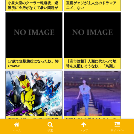
小泉大臣のクーラー報道後、避
重度ゲェジが主人公のドラマア
難所に冷房がなくて暑い問題が
ニメ、ない
一切報道されなくなる。問題解
決したの？
17歳で無期懲役になった奴、怖
【高市速報】人類に代わって地
いwww
球を支配しそうな奴→「鳥類」
「タコ・イカ」「麦」の3強に絞
られる。
仮面ライダー←コイツが生き残
KIINA.こと氷川きよしさん、ラ
ってる理由
イブを前に興奮が高まりあたシ
コ欲全開www
ホーム
検索
トップ
サイドバー