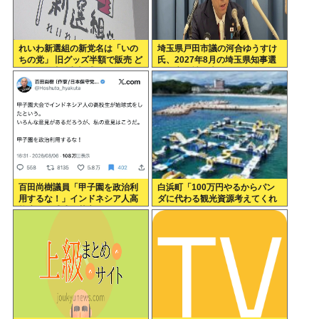
れいわ新選組の新党名は「いの
埼玉県戸田市議の河合ゆうすけ
ちの党」 旧グッズ半額で販売 ど
氏、2027年8月の埼玉県知事選
うなる秘書給与疑惑
への立候補を表明
百田尚樹議員「甲子園を政治利
白浜町「100万円やるからパン
用するな！」インドネシア人高
ダに代わる観光資源考えてくれ
校生の始球式に苦言www
」