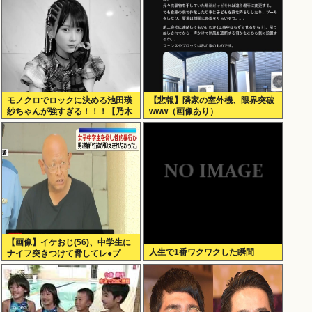
モノクロでロックに決める池田瑛
【悲報】隣家の室外機、限界突破
紗ちゃんが強すぎる！！！【乃木
www（画像あり）
坂46】
【画像】イケおじ(56)、中学生に
人生で1番ワクワクした瞬間
ナイフ突きつけて脅してレ●プ
www