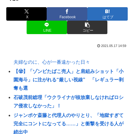
X
Facebook
はてブ
LINE
コピー
2021.05.17 14:59
夫婦なのに、心が一番遠かった日々
【🧟】「ゾンビたばこ売人」と肩組みショット「小
園海斗」に注がれる“厳しい視線” 「レギュラー剥
奪も選
石破茂前総理「ウクライナが核放棄しなければロシ
ア侵攻しなかった」！
ジャンポケ斎藤と代理人のやりとり、「地獄すぎて
完全にコントになってる……」と衝撃を受ける人が
続出中