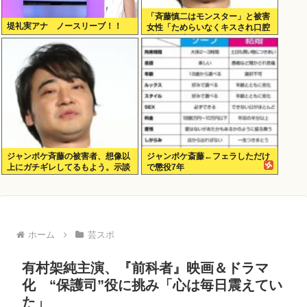
「斉藤慎二はモンスター」と被害
堤礼実アナ ノースリーブ！！
女性「ためらいなくキスされ口腔
性交…」涙ながらに訴えた被害後
の”深刻なPTSD”
ジャンポケ斉藤の被害者、想像以
ジャンポケ斎藤←フェラしただけ
上にガチギレしてるもよう。示談
で懲役7年
不可能か。
ホーム
芸スポ
有村架純主演、『前科者』映画＆ドラマ
化 “保護司”役に挑み「心は毎日震えてい
た」