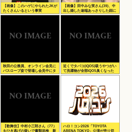
【画像】このハゲにやられたJKが
【画像】田中みな実さん(39)、中
たくさんいるという事実
出し婚した途端あっさりした顔に
なる
秋田の公務員、オンライン会見に
近くでタバコ(iQOS)吸うやつがい
バスローブ姿で登場し会見中にタ
て洗濯物が全部iQOS臭くなった
バコを吸う←あのさあ！
【歌舞伎】中村小三郎さん（77）
ハロ！コン2026「TOYOTA
をひき逃げの疑いで書類送検 新
ARENA TOKYO」公演が売り切