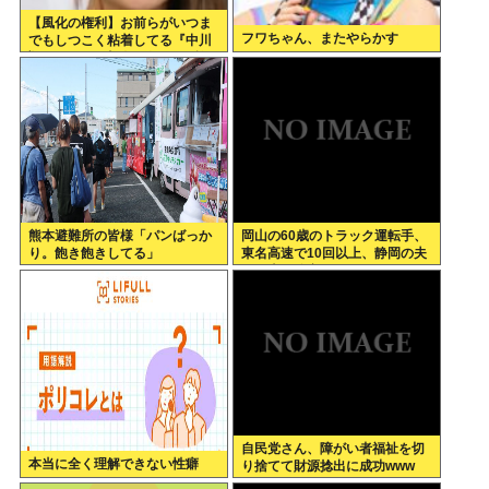
【風化の権利】お前らがいつま
フワちゃん、またやらかす
でもしつこく粘着してる『中川
翔子Switch2事件』俺はもう許
したし、忘れようと思う。
熊本避難所の皆様「パンばっか
岡山の60歳のトラック運転手、
り。飽き飽きしてる」
東名高速で10回以上、静岡の夫
婦の車に追突
自民党さん、障がい者福祉を切
本当に全く理解できない性癖
り捨てて財源捻出に成功www