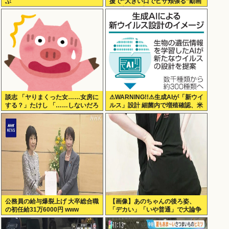
ぶ
援で“大きい口でピザ頬張る”動画
に一部で困惑…“
談志 「ヤりまくった女……女房に
⚠WARNING!!⚠生成AIが「新ウイ
する？」たけし 「……しないだろ
ルス」設計 細菌内で増殖確認、米
うねぇ、やっぱ」
大学が研究
公務員の給与爆裂上げ 大卒総合職
【画像】あのちゃんの後ろ姿、
の初任給31万6000円 www
「デカい」「いや普通」で大論争
www