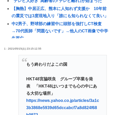
"テレビ大好き"高齢者の｢テレビ離れ｣が始まった
【胸熱】中居正広、熊本に人知れず支援か 10年前
の震災では3度現地入り「誰にも知られなくて良い」
中2男子、野球部の練習中に頭部を強打しCT検査
→70代医師「問題ないです」→他人のCT画像で中学
生死亡
千葉駅→とみ田、杉田家、蒙古タンメン、二郎、一
1 : 2021/05/15(土) 23:15:12.55
蘭、武蔵家、雷、ラーショ、一風堂etc…ラーメン最
強かよ？？
もう終わりだよこの国
イスラエル高官「日本よ、原爆式典とか被害者面や
めね？中国人虐殺したくせに」
HKT48宮脇咲良 グループ卒業を発
「世界の売春婦（セクロスワーカー）の数と割合」
表 「HKT48はいつまでも心の中にあ
反論「そんなはずはない日本は上位なはずだ」←こ
る大切な場所」
れ
https://news.yahoo.co.jp/articles/3a1c
中村江里子アナ フジテレビ時代に経費精算をしなか
3b3868e5939d65dccabcf7a8d824f68
ったまさかの理由明かす
b0972