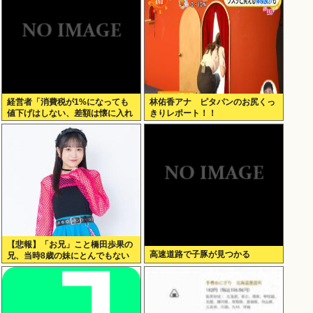
経営者「消費税が1%になっても
林佑香アナ ピタパンのお尻くっ
値下げはしない、差額は懐に入れ
きりレポート！！
る」
【悲報】「お兄」こと橋田歩果の
高速道路で子豚が見つかる
兄、当時8歳の妹にとんでもない
ことを頼む