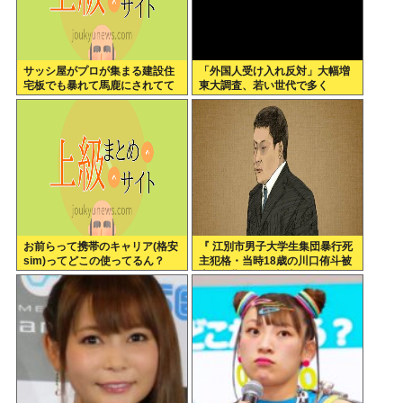
サッシ屋がプロが集まる建設住
「外国人受け入れ反対」大幅増
宅板でも暴れて馬鹿にされてて
東大調査、若い世代で多く
ワロタw
お前らって携帯のキャリア(格安
『 江別市男子大学生集団暴行死
sim)ってどこの使ってるん？
主犯格・当時18歳の川口侑斗被
告に無期懲役の判決』 昨日この
スレ立ってた？