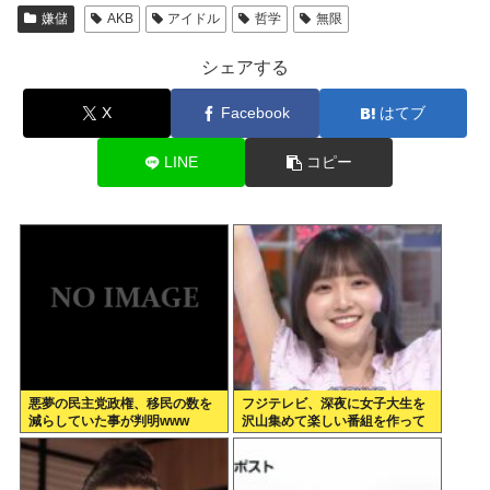
嫌儲
AKB
アイドル
哲学
無限
シェアする
X
Facebook
はてブ
LINE
コピー
悪夢の民主党政権、移民の数を
フジテレビ、深夜に女子大生を
減らしていた事が判明www
沢山集めて楽しい番組を作って
いたwww