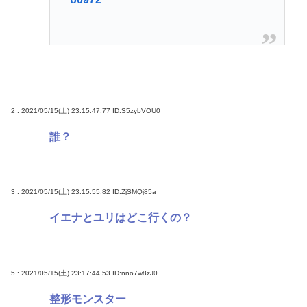
ジャンポケ斉藤の弁護士「ロケバスには運転手い
た。常識的に考えてフェラさせるわけないでしょ」
【過去最高額】夏のボーナス、平均104万2537円 初
の100万円超
【悲報】プーチン「あえて申し上げます。 助けてく
2 : 2021/05/15(土) 23:15:47.77
ID:S5zybVOU0
ださい。」
誰？
【悲報】海外転出した外国人への児童手当“過誤払
い” こども家庭庁「不正受給の件数・総額は把握し
ていない」
3 : 2021/05/15(土) 23:15:55.82
ID:ZjSMQj85a
【急募】敵「きのこ派？たけのこ派？」←こいつを
少しだけイラつかせる回答
イエナとユリはどこ行くの？
Powered by livedoor 相互RSS
5 : 2021/05/15(土) 23:17:44.53
ID:nno7w8zJ0
整形モンスター