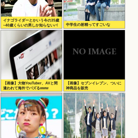
イナゴライダーとかいう今の35歳
中学生の射精ってすごいな
~40歳くらいの男しか知らないバ
ンドwww
【画像】大物YouTuber、AVと間
【画像】セブンイレブン、ついに
違われて海外でバズるwww
神商品を販売