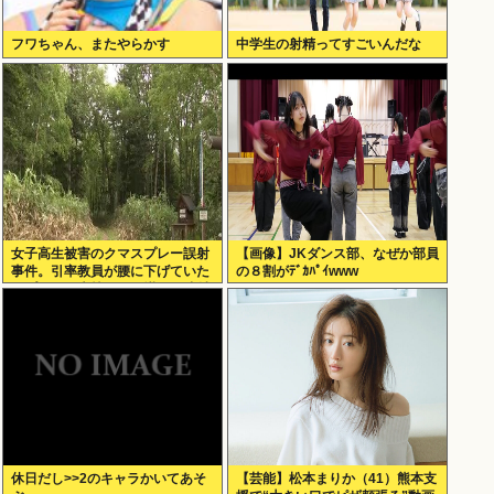
フワちゃん、またやらかす
中学生の射精ってすごいんだな
女子高生被害のクマスプレー誤射
【画像】JKダンス部、なぜか部員
事件。引率教員が腰に下げていた
の８割がﾃﾞｶﾊﾟｲwww
スプレーが木枝に引っ掛かり噴射
された事が判明
休日だし>>2のキャラかいてあそ
【芸能】松本まりか（41）熊本支