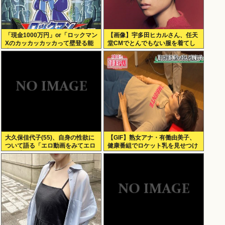
「現金1000万円」or「ロックマン
【画像】宇多田ヒカルさん、任天
Xのカッカッカッカって壁登る能
堂CMでとんでもない服を着てし
力」
まうwww
大久保佳代子(55)、自身の性欲に
【GIF】熟女アナ・有働由美子、
ついて語る「エロ動画をみてエロ
健康番組でロケット乳を見せつけ
い気持ちになる」
る