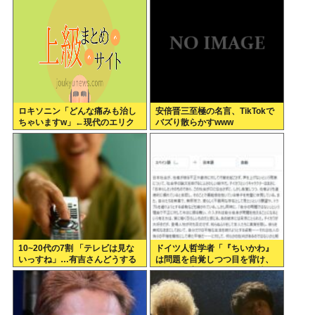
ロキソニン「どんな痛みも治し
安倍晋三至極の名言、TikTokで
ちゃいますw」←現代のエリク
バズり散らかすwww
サーやろ…
10~20代の7割 「テレビは見な
ドイツ人哲学者「『ちいかわ』
いっすね」…有吉さんどうする
は問題を自覚しつつ目を背け、
のこれ
自分は無害という道徳的優越
感、堕落する国家日本そのもの
だ」