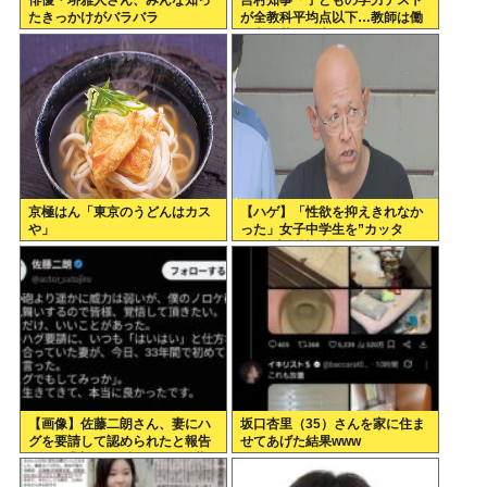
俳優・堺雅人さん、みんな知っ
吉村知事「子どもの学力テスト
たきっかけがバラバラ
が全教科平均点以下…教師は働
き方改革とか言ってないでどう
にかしろ」
京極はん「東京のうどんはカス
【ハゲ】「性欲を抑えきれなか
や」
った」女子中学生を”カッタ
ー”で脅し性的暴行か 56歳の男
逮捕 千葉
【画像】佐藤二朗さん、妻にハ
坂口杏里（35）さんを家に住ま
グを要請して認められたと報告
せてあげた結果www
→X民「妻には確認するのに共
演者にはなぜアドリブなの？」