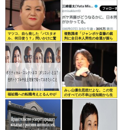
マツコ、自ら発した「バスタオ
複数識者「ジャンポケ斎藤の裁
ル、何日使う？」問いかけに驚
判に全日本人男性の命運が握ら
がくの答え 「今日は全部、本当
れている。これでだめなら日本
のこと言うわ」
男全員懲役7年だ」
みぃ山優生思想だよな。この世
福祉職への転職考えとるんやが
のすべての不幸は低知能から生
まれるっていう