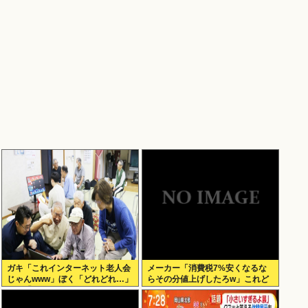
ガキ「これインターネット老人会
メーカー「消費税7%安くなるな
じゃんwww」ぼく「どれどれ…」
らその分値上げしたろw」これど
ガキ「ニコニコ！らきすた！ボカ
うすんの？
ロ！」ぼく「はぁ…」