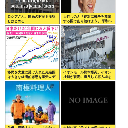
ロシアさん、国民の財産を没収
大竹しのぶ「絶対に戦争を放棄
しはじめる
する国であり続けよう」 平和へ
の思いをつづる 広島に原爆が投
下されてから81年
移民を大量に受け入れた先進国
イオンモール熊本爆死、イオン
は大きな経済的恩恵を享受→デ
社員が規定に違反して再入場を
ータでもはっきり日本一人負け
許可していた
示される