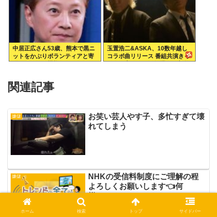
中居正広さん53歳、熊本で黒ニ
玉置浩二&ASKA、10数年越し
ットをかぶりボランティアと寄
コラボ曲リリース 番組共演きっ
付をしている模様
かけで実現…同い年盟友の完全
合作
関連記事
お笑い芸人やす子、多忙すぎて壊
嫌儲
れてしまう
NHKの受信料制度にご理解の程
嫌儲
よろしくお願いします👈何
様？？？www
ホーム
検索
トップ
サイドバー