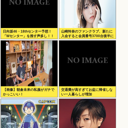
日向坂46・18thセンター予想！
山崎怜奈のファンクラブ、新たに
「Wセンター」を推す声多し！！
入会すると会員番号3700台後半に
なる模様www
【画像】朝倉未来の私服がガチで
交通費が高すぎてお盆に帰省しな
かっこいい！
い一人暮らしが増加