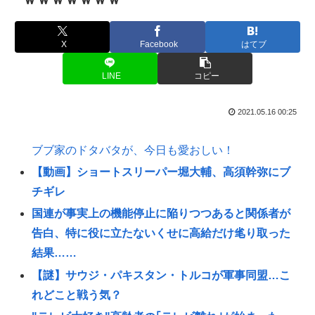
X
Facebook
はてブ
LINE
コピー
2021.05.16 00:25
ブブ家のドタバタが、今日も愛おしい！
【動画】ショートスリーパー堀大輔、高須幹弥にブ
チギレ
国連が事実上の機能停止に陥りつつあると関係者が
告白、特に役に立たないくせに高給だけ毟り取った
結果……
【謎】サウジ・パキスタン・トルコが軍事同盟…こ
れどこと戦う気？