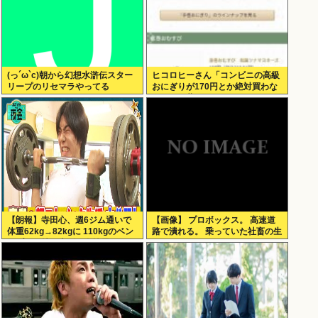
(っ´ω`c)朝から幻想水滸伝スター
ヒコロヒーさん「コンビニの高級
リープのリセマラやってる
おにぎりが170円とか絶対買わな
い」とか薄すぎるトークをかまし
てしまう
【朗報】寺田心、週6ジム通いで
【画像】 プロボックス。 高速道
体重62kg→82kgに 110kgのベン
路で潰れる。 乗っていた社畜の生
チプレス持ち上げる姿披露（画像
死不明
あり）