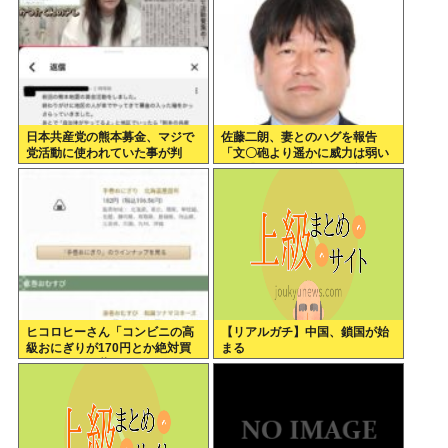
日本共産党の熊本募金、マジで
佐藤二朗、妻とのハグを報告
党活動に使われていた事が判
「文〇砲より遥かに威力は弱い
明…
が、僕のノロケ砲をお見舞いす
る」
ヒコロヒーさん「コンビニの高
【リアルガチ】中国、鎖国が始
級おにぎりが170円とか絶対買
まる
わない」とか薄すぎるトークを
かましてしまう