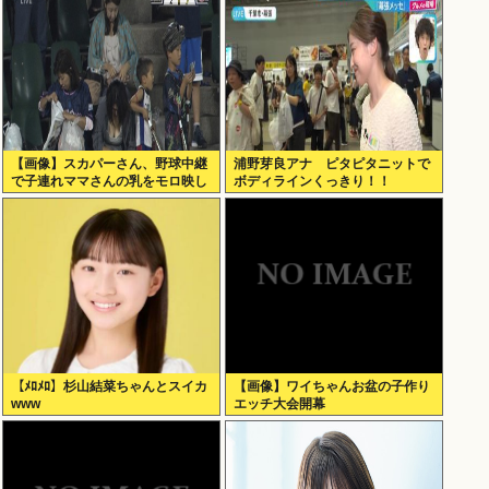
【画像】スカパーさん、野球中継
浦野芽良アナ ピタピタニットで
で子連れママさんの乳をモロ映し
ボディラインくっきり！！
【ﾒﾛﾒﾛ】杉山結菜ちゃんとスイカ
【画像】ワイちゃんお盆の子作り
www
エッチ大会開幕