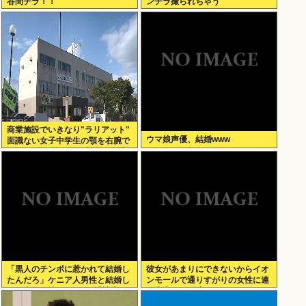
谷間チラ！！
ンチラ撮られちゃう
商業施設でいきなり"ラリアット"
ウマ娘声優、結婚www
面識ない女子中学生の顎を右腕で
殴打 22歳女性を暴行容疑で逮捕
「黒人のチンポに惹かれて結婚し
彼女があまりにできないからイオ
たんだろ」ケニア人男性と結婚し
ンモールで通りすがりの女性に連
た日本人女性（31）に”誹謗中
絡先書いた紙渡すよ
傷”殺到