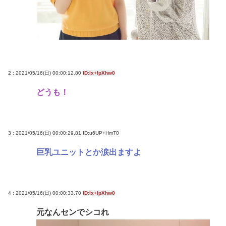
このコワモテ男は何者？
高市早苗さん、相手に発言させない面会が決まる
www
『ちいかわ』が巨大”キャラコンテンツ”になった理
由 漫画研究&キャラクター論から紐解く
2 : 2021/05/16(日) 00:00:12.80
ID:lx+IpXhw0
【悲報】お盆下り、安定の地獄絵図ｗｗｗ「休み」
どうも！
って何だっけ？
Powered by livedoor 相互RSS
3 : 2021/05/16(日) 00:00:29.81
ID:u6UP+HmT0
巨乳ユニットとか涙出ますよ
4 : 2021/05/16(日) 00:00:33.70
ID:lx+IpXhw0
元なんセンでシコれ