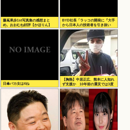
藤嶌果歩1st写真集の感想まと
BYD社長「ラッコの開発に『大手
め。おおむね好評【かほりん】
から日本人の技術者を引き抜い
【日向坂46】
た』って噂は嘘。開発チームに日
本人は0人です」
【胸熱】中居正広、熊本に人知れ
日傘バカ女は4ね
ず支援か 10年前の震災では3度
現地入り「誰にも知られなくて良
い」