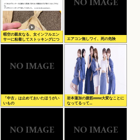
暇空の親友なる、女インフルエン
エアコン無しワイ、死の危険
サーに粘着してストッキングにつ
いて語りだし嫌儲卿として格を見
せつける
「中古」は止めておいたほうがい
岩本蓮加の腹筋www大変なことに
いもの
なってるって...