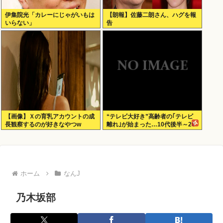
伊集院光「カレーにじゃがいもは
【朗報】佐藤二朗さん、ハグを報
いらない」
告
【画像】Ｘの育乳アカウントの成
“テレビ大好き”高齢者の｢テレビ
長観察するのが好きなやつw
離れ｣が始まった…10代後半～20
代の約7割が”ほぼ見ない”
ホーム
なんJ
乃木坂部