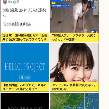
現役JK、違和感を感じだす「女批
TBS新人アナ ブラチラ、お尻く
判する奴に限って女でヌイてたり
っきり、Y字開脚！！
するから意味わからなくなってき
た 」
【徹底討論】ハロプロ史上最高の
アンジュルム後藤花出演見合わせ
リーダーって誰だと思う？
のお知らせ