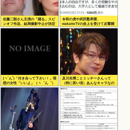
佐藤二朗さん主演の「踊る」スピ
令和の虎や武田塾界隈、
ンオフ作品、結局撮影中止が決定
wakatteTVの炎上を受けて反撃開
www
始
(ヽ´ん`)「付き合って下さい！」理
及川光博ことミッチーさんって
想の女性「いいよ」（ヽ゜ん゜）
（特に若い頃）あんなキャラなの
「ほんと！？」女性「私のうんち
にあんまアンチおらんよな、男で
食べたらね」
も