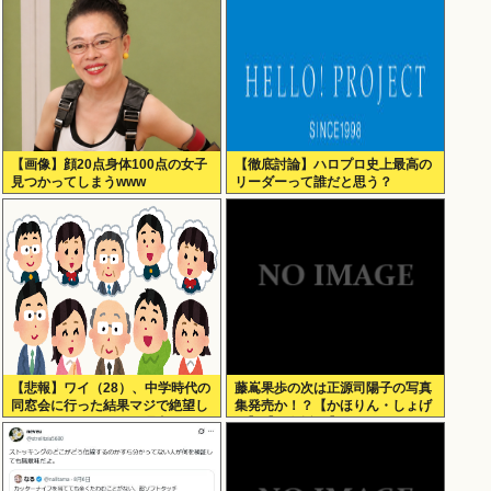
【画像】顔20点身体100点の女子
【徹底討論】ハロプロ史上最高の
見つかってしまうwww
リーダーって誰だと思う？
【悲報】ワイ（28）、中学時代の
藤嶌果歩の次は正源司陽子の写真
同窓会に行った結果マジで絶望し
集発売か！？【かほりん・しょげ
てしまう・・・・・・理由がこち
こ】【日向坂46】
ら・・・・・・