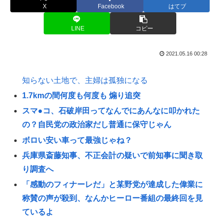
X
Facebook
はてブ
LINE
コピー
2021.05.16 00:28
知らない土地で、主婦は孤独になる
1.7kmの間何度も何度も 煽り追突
スマ●コ、石破岸田ってなんでにあんなに叩かれた
の？自民党の政治家だし普通に保守じゃん
ボロい安い車って最強じゃね？
兵庫県斎藤知事、不正会計の疑いで前知事に聞き取
り調査へ
「感動のフィナーレだ」と某野党が達成した偉業に
称賛の声が殺到、なんかヒーロー番組の最終回を見
ているよ