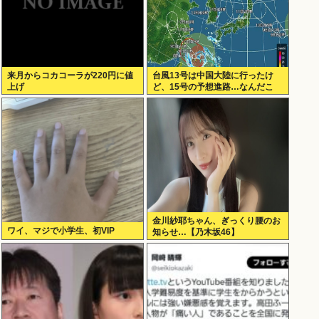
来月からコカコーラが220円に値
台風13号は中国大陸に行ったけ
上げ
ど、15号の予想進路…なんだこ
れ？
金川紗耶ちゃん、ぎっくり腰のお
ワイ、マジで小学生、初VIP
知らせ…【乃木坂46】