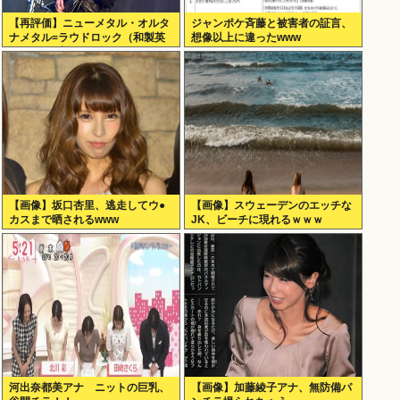
【再評価】ニューメタル・オルタ
ジャンポケ斉藤と被害者の証言、
ナメタル=ラウドロック（和製英
想像以上に違ったwww
語）がZに刺さってるらしい。お
前らがキッズの頃好きだったバン
ドは何？
【画像】坂口杏里、逃走してウ●
【画像】スウェーデンのエッチな
カスまで晒されるwww
JK、ビーチに現れるｗｗｗ
河出奈都美アナ ニットの巨乳、
【画像】加藤綾子アナ、無防備パ