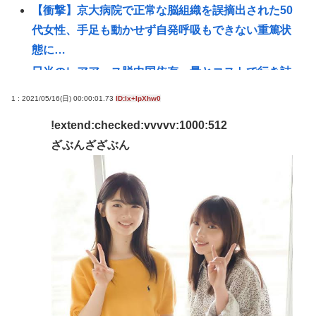
【衝撃】京大病院で正常な脳組織を誤摘出された50
代女性、手足も動かせず自発呼吸もできない重篤状
態に…
日米のレアアース脱中国依存、量とコストで行き詰
まり…台湾メディア！
1 : 2021/05/16(日) 00:00:01.73
ID:lx+IpXhw0
AmazonのアツさMax！心も踊る「マンガ毎週末セー
!extend:checked:vvvvv:1000:512
ル（50%還元）」2日目襲来！
ざぶんざざぶん
【画像】男の一人暮らし部屋、結局このあたりが最
強www
【衝撃】京大病院で正常な脳組織を誤摘出された50
代女性、手足も動かせず自発呼吸もできない重篤状
態に…「意識はある」
【緊縮財政が原因】従業員「退職」で倒産 最多ペー
ス
【住民を威圧】熊本被災地訪問 高市への接触を拒む