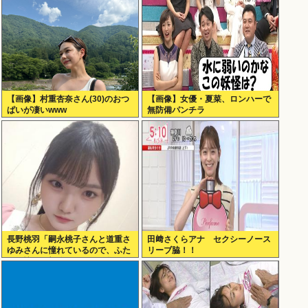
【画像】村重杏奈さん(30)のおつ
【画像】女優・夏菜、ロンハーで
ぱいが凄いwww
無防備パンチラ
長野桃羽「嗣永桃子さんと道重さ
田﨑さくらアナ セクシーノース
ゆみさんに憧れているので、ふた
リーブ脇！！
りの憧れの部分をぎゅっと集めた
存在になり