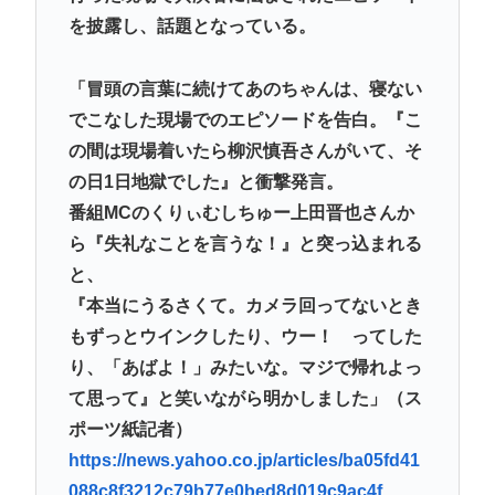
よ！」「保険にも入れないヤツは運転すんなよ」
を披露し、話題となっている。
エッセイスト「原爆を二度と使わせてはならない」
「冒頭の言葉に続けてあのちゃんは、寝ない
→「もちろん中国の核も非難する？」→ブロックさ
でこなした現場でのエピソードを告白。『こ
れる
の間は現場着いたら柳沢慎吾さんがいて、そ
被災地・熊本、泥酔者の通報が止まらず県警が異例
の日1日地獄でした』と衝撃発言。
のお願い
番組MCのくりぃむしちゅー上田晋也さんか
共産党信者「募金で共産党を叩くのは、頑張る人を
ら『失礼なことを言うな！』と突っ込まれる
邪魔したいという日本人らしい薄暗い欲望のせい」
と、
パチ●コ中毒者の99%はアニメに興味なく、いつも打
『本当にうるさくて。カメラ回ってないとき
ってる台の原作も知らないという不都合な真実
もずっとウインクしたり、ウー！ ってした
り、「あばよ！」みたいな。マジで帰れよっ
Powered by livedoor 相互RSS
て思って』と笑いながら明かしました」（ス
ポーツ紙記者）
https://news.yahoo.co.jp/articles/ba05fd41
088c8f3212c79b77e0bed8d019c9ac4f