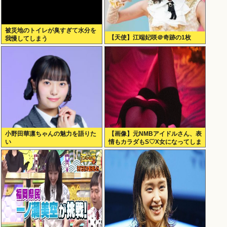
被災地のトイレが臭すぎて水分を
【天使】江端妃咲＠奇跡の1枚
我慢してしまう
小野田華凛ちゃんの魅力を語りた
【画像】元NMBアイドルさん、表
い
情もカラダもS♡X女になってしま
うｗｗｗ