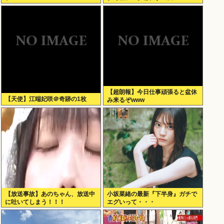
Scratch Simulator」がSteamで
発表される
【超朗報】今日仕事頑張ると盆休
【天使】江端妃咲＠奇跡の1枚
み来るぞwww
【放送事故】あのちゃん、放送中
小坂菜緒の最新『下半身』ガチで
に吐いてしまう！！！
エグいって・・・