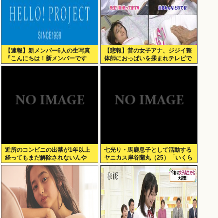
【速報】新メンバー6人の生写真
【悲報】昔の女子アナ、ジジイ整
『こんにちは！新メンバーです
体師におっぱいを揉まれテレビで
☆』
放送されてしまうwww
近所のコンビニの出禁が1年以上
七光り・馬鹿息子として活動する
経ってもまだ解除されないんや
ヤニカス岸谷蘭丸（25）「いくら
が…
税金を我々が払ってるんだと」