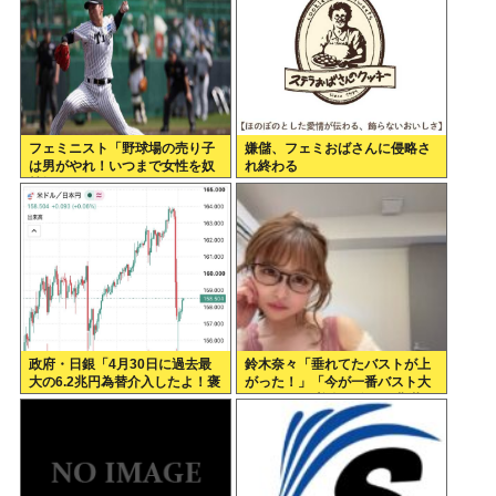
フェミニスト「野球場の売り子
嫌儲、フェミおばさんに侵略さ
は男がやれ！いつまで女性を奴
れ終わる
隷扱いする気だ」
政府・日銀「4月30日に過去最
鈴木奈々「垂れてたバストが上
大の6.2兆円為替介入したよ！褒
がった！」「今が一番バスト大
めてよ！」
きい！」 下着姿を公開、豊満な
美バストを披露