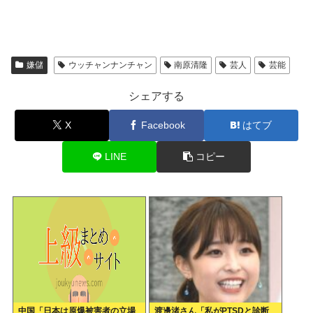
嫌儲
ウッチャンナンチャン
南原清隆
芸人
芸能
シェアする
X
Facebook
はてブ
LINE
コピー
中国「日本は原爆被害者の立場
渡邊渚さん「私がPTSDと診断