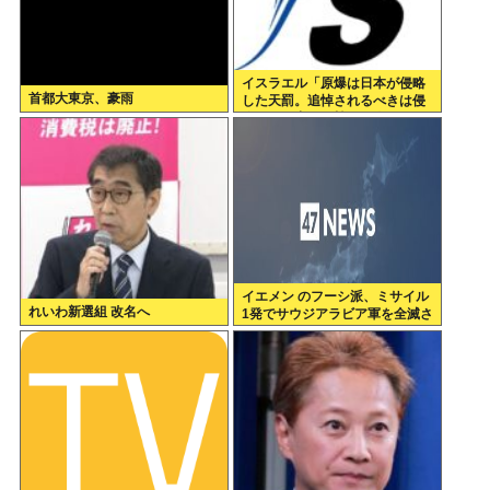
イスラエル「原爆は日本が侵略
首都大東京、豪雨
した天罰。追悼されるべきは侵
略された中国や韓国の人々だよ
イエメン のフーシ派、ミサイル
れいわ新選組 改名へ
1発でサウジアラビア軍を全滅さ
せてしまうww