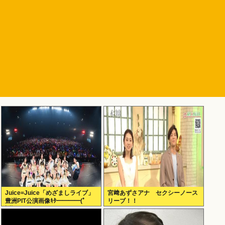
Juice=Juice「めざましライブ」
宮﨑あずさアナ セクシーノース
豊洲PIT公演画像ｷﾀ━━━━(ﾟ
リーブ！！
∀ﾟ)━━━━!!