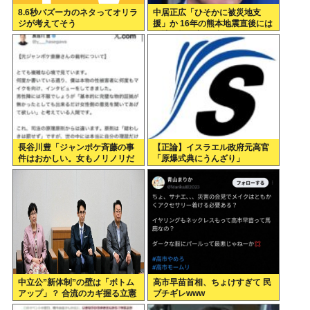
8.6秒バズーカのネタってオリラ
中居正広「ひそかに被災地支
ジが考えてそう
援」か 16年の熊本地震直後には
現地で炊き出し “誰にも知られ
なくて良い”と、強まる福祉活動
への思い
長谷川豊「ジャンポケ斉藤の事
【正論】イスラエル政府元高官
件はおかしい。女もノリノリだ
「原爆式典にうんざり」
った冤罪だろ」
中立公”新体制”の壁は「ボトム
高市早苗首相、ちょけすぎて 民
アップ」？ 合流のカギ握る立憲
ブチギレwww