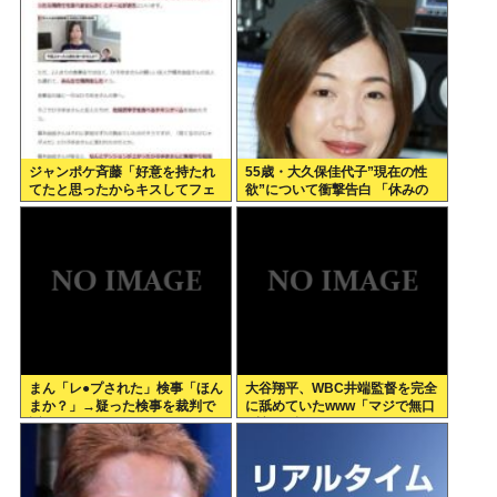
ジャンポケ斉藤「好意を持たれ
55歳・大久保佳代子”現在の性
てたと思ったからキスしてフェ
欲”について衝撃告白 「休みの
ラさせただけ」これセーフで
日とかそうだね、だいたい…」
は？
まん「レ●プされた」検事「ほん
大谷翔平、WBC井端監督を完全
まか？」→疑った検事を裁判で
に舐めていたwww「マジで無口
訴える
w競馬の話しかしないわ」と日
本代表は内部崩壊