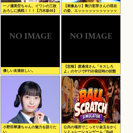
一ノ瀬美空ちゃん、イワシの三枚
【画像あり】剛力彩芽さんの現在
おろしに挑戦！！！【乃木坂46】
の姿、エッッッッッッッッッッッ
ッ！
【悲報】渡邊渚さん「キスしろ
優しい友達欲しい。
よ」のヤジでPTSD発症時の状態
に逆戻り
小野田華凛ちゃんの魅力を語りた
公共の場所でこっそり金玉をかく
い
シミュレーションゲーム「Ball