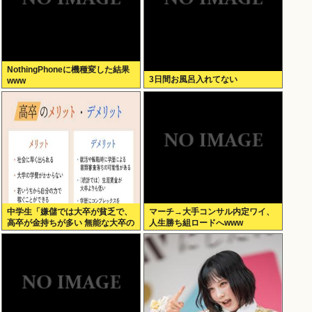
NothingPhoneに機種変した結果
3日間お風呂入れてない
www
中学生「嫌儲では大卒が貧乏で、
マーチ→大手コンサル内定ワイ、
高卒が金持ちが多い 無能な大卒の
人生勝ち組ロードへwww
集まりw」エックスで一万いいね