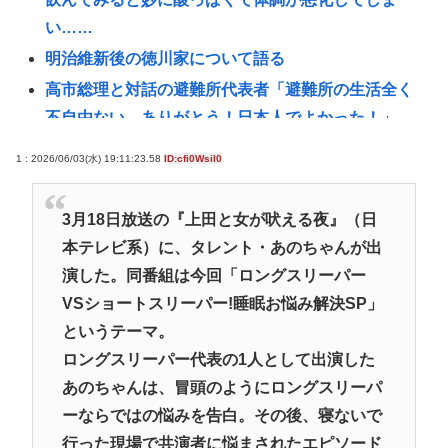
い……
明治維新後の徳川家について語る
高市総理と対話の避難所代表者「避難所の生活全く
不自由ない、ありがとう！日本人でよかった！」
20代「50年ローンでええやろ」←これマジ？？？
1 : 2026/06/03(水) 19:11:23.58
ID:cfi0WsiI0
【熊本地震】共産党・寺本けんた「災害募金に関す
るデマを流す人は被災地への支援を妨害しているこ
3月18日放送の『上田と女が吠える夜』（日
とを自覚してください」 ネット「では熊本に直接募
本テレビ系）に、タレント・あのちゃんが出
金すればいいだけですね！」
演した。同番組は今回「ロングスリーパー
リニア大阪延伸「工期示せない」 JR東海社長、名古
VSショートスリーパー!睡眠お悩み解決SP」
屋開業後の早期着手を強調
というテーマ。
ドン・キホーテ露店「うなぎのかば焼き」で食中毒
ロングスリーパー代表の1人として出演した
男女14人が発熱や腹痛など訴え…サルモネラ属の菌
あのちゃんは、冒頭のようにロングスリーパ
検出
ーならではの悩みを告白。その後、寝ないで
カズレーザー、車の任意保険を巡り持論「強制しろ
行った現場で共演者に悩まされたエピソード