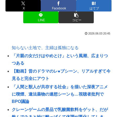
X
Facebook
はてブ
LINE
コピー
2026.06.03 20:45
知らない土地で、主婦は孤独になる
「片親の女だけはやめとけ」という風潮、広まりつ
つある
【動画】昔のドラマのレ●プシーン、リアルすぎて今
見ると完全にアウト
「人間と獣人が共存する社会」を描いた深夜アニメ
に喫煙、違法薬物の連想シーンも…視聴者批判で
BPO議論
クレーンゲームの景品で乳酸菌飲料をゲット、だが
飲んでみると妙に酸っぱくて体調が悪化してしま