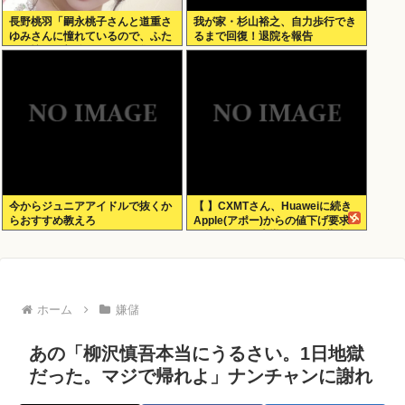
長野桃羽「嗣永桃子さんと道重さ
我が家・杉山裕之、自力歩行でき
ゆみさんに憧れているので、ふた
るまで回復！退院を報告
りの憧れの部分をぎゅっと集めた
存在になりたいです！」
今からジュニアアイドルで抜くか
【 】CXMTさん、Huaweiに続き
らおすすめ教えろ
Apple(アポー)からの値下げ要求
も拒否！！！半導体バボー継続
へ！！！
ホーム
嫌儲
あの「柳沢慎吾本当にうるさい。1日地獄
だった。マジで帰れよ」ナンチャンに謝れ