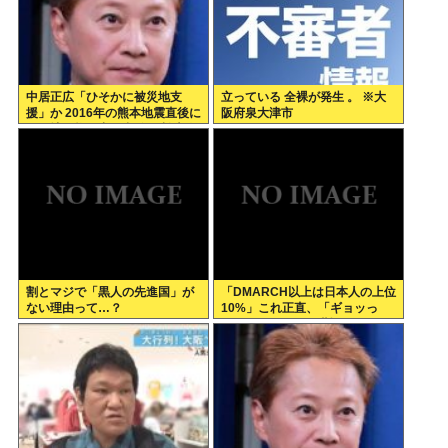
中居正広「ひそかに被災地支
立っている 全裸が発生 。 ※大
援」か 2016年の熊本地震直後に
阪府泉大津市
は現地で炊き出し 親友・松本人
志の闘病に心を痛め、頻繁に連
絡も
割とマジで「黒人の先進国」が
「DMARCH以上は日本人の上位
ない理由って…？
10%」これ正直、「ギョッっ
と」するよなあ…職場でも
MARCH同以下の低学歴とかあ
んまり観ない