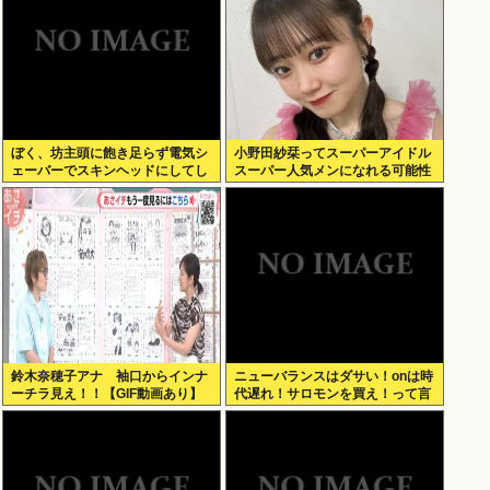
ぼく、坊主頭に飽き足らず電気シ
小野田紗栞ってスーパーアイドル
ェーバーでスキンヘッドにしてし
スーパー人気メンになれる可能性
まう
あったよな？
鈴木奈穂子アナ 袖口からインナ
ニューバランスはダサい！onは時
ーチラ見え！！【GIF動画あり】
代遅れ！サロモンを買え！って言
われたから買ったんやが