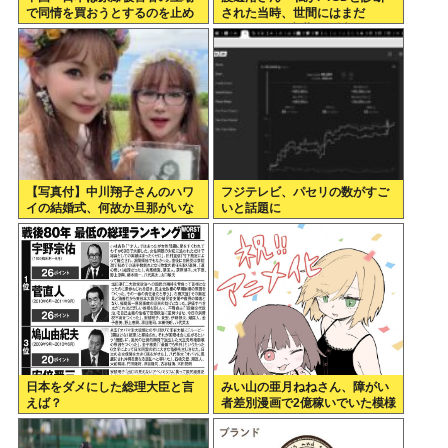
で同情を買おうとするのを止め
された当時、世間にはまだ
ろ」
PTSDという言葉は浸透してい
ませんでした」
【写真付】中川翔子さんのハワ
フジテレビ、パセリの数がすご
イの結婚式、何故か旦那がいな
いと話題に
い
日本をダメにした総理大臣と言
みい山の亜月ねねさん、障がい
えば？
者差別漫画で2億稼いでいた模様
www