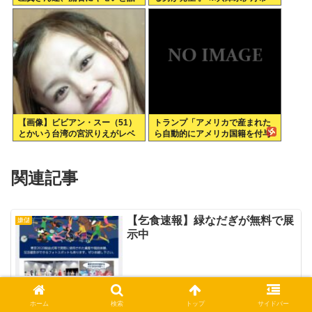
題に
【画像】ビビアン・スー（51）
トランプ「アメリカで産まれた
とかいう台湾の宮沢りえがレベ
ら自動的にアメリカ国籍を付与
チすぎる
するのをやめる！」
関連記事
【乞食速報】緑なだぎが無料で展
嫌儲
示中
ホーム
検索
トップ
サイドバー
Z世代「和田アキ子？なにをされ
嫌儲