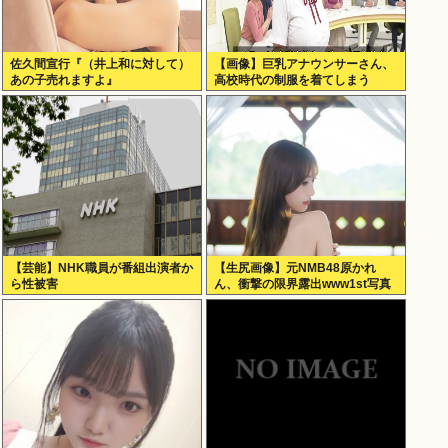
佐久間宣行『（井上和に対して）
【画像】巨乳アナウンサーさん、
あの子売れますよ』
高校時代の制服を着てしまう
【芸能】NHK職員が番組出演者か
【生尻画像】元NMB48原かれ
ら性被害
ん、衝撃の限界露出www1st写真
集でパールTバックのランジェリ
ー姿を解禁！！！