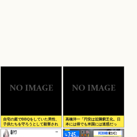
自宅の庭でBBQをしていた男性、
高橋洋一「円安は近隣窮乏化。日
子供たちを守ろうとして殺害され
本には得でも米国には迷惑だっ
てしまう
た」