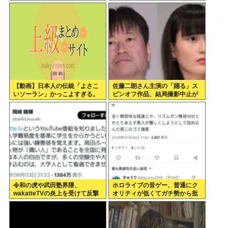
のよ;;」
【動画】日本人の伝統「よさこ
佐藤二朗さん主演の「踊る」ス
いソーラン」かっこよすぎる。
ピンオフ作品、結局撮影中止が
古来から我々のDNAに刻まれた
決定www
踊り
令和の虎や武田塾界隈、
ホロライブの音ゲー、普通にク
wakatteTVの炎上を受けて反撃
オリティが低くてガチ勢から批
開始
判殺到www