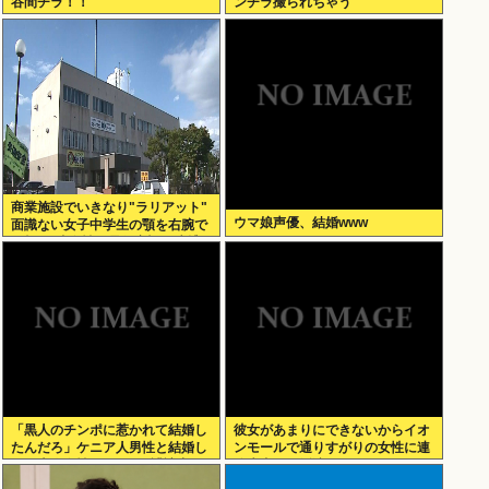
谷間チラ！！
ンチラ撮られちゃう
商業施設でいきなり"ラリアット"
ウマ娘声優、結婚www
面識ない女子中学生の顎を右腕で
殴打 22歳女性を暴行容疑で逮捕
「黒人のチンポに惹かれて結婚し
彼女があまりにできないからイオ
たんだろ」ケニア人男性と結婚し
ンモールで通りすがりの女性に連
た日本人女性（31）に”誹謗中
絡先書いた紙渡すよ
傷”殺到