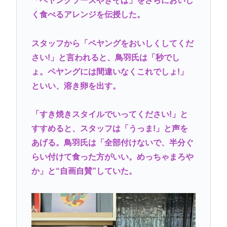
「ペヤングソースやきそば」をさらにおいし
【悲報】全盛期のエマ・ワトソン可愛すぎワロッタ
く食べるアレンジを伝授した。
www
スタッフから「ペヤングをおいしくしてくだ
1.7kmの間何度も何度も 煽り追突
さい!」と言われると、鳥羽氏は「秒でし
スマ●コ、石破岸田ってなんでにあんなに叩かれた
ょ。ペヤングには間違いなくこれでしょ!」
の？自民党の政治家だし普通に保守じゃん
といい、溶き卵を出す。
ボロい安い車って最強じゃね？
「すき焼きスタイルでいってください!」と
Powered by livedoor 相互RSS
すすめると、スタッフは「うっま!」と声を
あげる。鳥羽氏は「全部付けないで、半分ぐ
らい付けて食った方がいい。めっちゃまろや
か」と“自画自賛”していた。