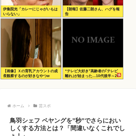
伊集院光「カレーにじゃがいもは
【朗報】佐藤二朗さん、ハグを報
いらない」
告
【画像】Ｘの育乳アカウントの成
“テレビ大好き”高齢者の｢テレビ
長観察するのが好きなやつw
離れ｣が始まった…10代後半～20
代の約7割が”ほぼ見ない”
ホーム
芸スポ
鳥羽シェフ ペヤングを”秒”でさらにおい
しくする方法とは？「間違いなくこれでし
ょ！」