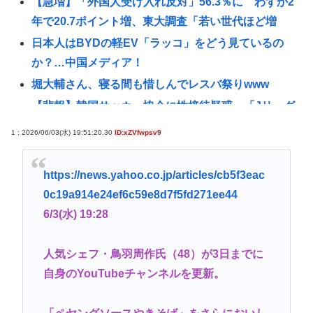
【急増】「外国人受け入れ反対」56.3％に わずか2
年で20.7ポイント増、東大調査「若い世代ほど増
日本人はBYDの軽EV「ラッコ」をどう見ているの
か？…中国メディア！
堀大輔さん、寝る間も惜しんでレスバ祭りwww
【悲報】韓国サッカー協会に性接待疑惑、「Jリーグ
の審判を統括する人物」も含まれると報道
1 : 2026/06/03(水) 19:51:20.30
ID:xZVfwpsv9
「救える命だった」ウィシュマさん死亡めぐる国賠
訴訟が結審、遺族側は「入管の責任」改めて訴え
https://news.yahoo.co.jp/articles/cb5f3eac
(ヽ´ん`) 嫌儲民「ケンモメン」の定義 👈 何て答え
0c19a914e24ef6c59e8d7f5fd271ee44
る？
6/3(水) 19:28
【悲報】佐藤二朗さん主演の「踊る」スピンオフ作
品、結局撮影中止が決定www
人気シェフ・鳥羽周作氏（48）が3日までに
「14歳の少年に挿入を…」性器に火をつけ脅迫、少
自身のYouTubeチャンネルを更新。
女達はモップで…657人が死亡した韓国“最悪の人権
侵害”のおぞましすぎる実態