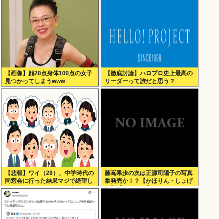
【画像】顔20点身体100点の女子
【徹底討論】ハロプロ史上最高の
見つかってしまうwww
リーダーって誰だと思う？
【悲報】ワイ（28）、中学時代の
藤嶌果歩の次は正源司陽子の写真
同窓会に行った結果マジで絶望し
集発売か！？【かほりん・しょげ
てしまう・・・・・・理由がこち
こ】【日向坂46】
ら・・・・・・