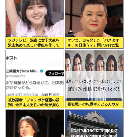
フジテレビ、深夜に女子大生を
マツコ、自ら発した「バスタオ
沢山集めて楽しい番組を作って
ル、何日使う？」問いかけに驚
いたwww
がくの答え 「今日は全部、本当
のこと言うわ」
複数識者「ジャンポケ斎藤の裁
福祉職への転職考えとるんやが
判に全日本人男性の命運が握ら
れている。これでだめなら日本
男全員懲役7年だ」