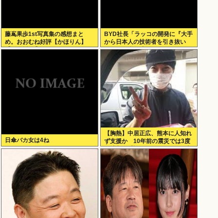
藤嶌果歩1st写真集の感想まと
BYD社長「ラッコの開発に『大手
め。おおむね好評【かほりん】
から日本人の技術者を引き抜い
【日向坂46】
た』って噂は嘘。開発チームに日
本人は0人です」
【胸熱】中居正広、熊本に人知れ
日傘バカ女は4ね
ず支援か 10年前の震災では3度
現地入り「誰にも知られなくて良
い」