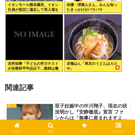
イオンモール熊本爆死、イオン
俳優・堺雅人さん、みんな知っ
社員が規定に違反して再入場を
たきっかけがバラバラ
許可していた
吉村知事「子どもの学力テスト
京極はん「東京のうどんはカス
が全教科平均点以下…教師は働
や」
き方改革とか言ってないでどう
にかしろ」
関連記事
双子妊娠中の中川翔子、現在の状
芸スポ
況明かし『安静徹底』宣言 ファ
ンからは「無事に産まれますよう
に」と励ましの声
ホーム
検索
トップ
サイドバー