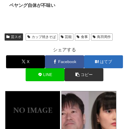
ペヤング自体が不味い
芸スポ
カップ焼きそば
芸能
食事
鳥羽周作
シェアする
X
Facebook
はてブ
LINE
コピー