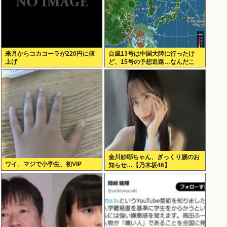
来月からコカコーラが220円に値
台風13号は中国大陸に行ったけ
上げ
ど、15号の予想進路…なんだこ
れ？
金川紗耶ちゃん、ぎっくり腰のお
ワイ、マジで小学生、初VIP
知らせ…【乃木坂46】