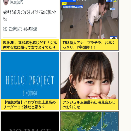
現役JK、違和感を感じだす「女批
TBS新人アナ ブラチラ、お尻く
判する奴に限って女でヌイてたり
っきり、Y字開脚！！
するから意味わからなくなってき
た 」
【徹底討論】ハロプロ史上最高の
アンジュルム後藤花出演見合わせ
リーダーって誰だと思う？
のお知らせ