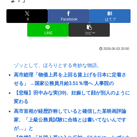
X
Facebook
はてブ
LINE
コピー
2026.06.03 20:00
ゾッとして、ほろりとする奇妙な物語。
高市総理「物価上昇を上回る賃上げを日本に定着さ
せる」 →国家公務員月給3.51％増へ 人事院の
【悲報】田中みな実(39)、妊娠して顔が別人のように
変わる
高市首相が経歴詐称していると確信した某映画評論
家、「上級公務員試験に合格とは書いてないんです
が…」と