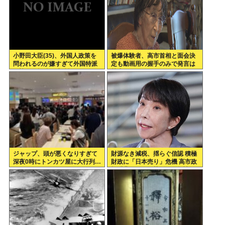
小野田大臣(35)、外国人政策を
被爆体験者、高市首相と面会決
問われるのが嫌すぎて外国特派
定も動画用の握手のみで発言は
員協会の招待を連続拒否www
禁止www
ジャップ、頭が悪くなりすぎて
財源なき減税、揺らぐ信認 積極
深夜0時にトンカツ屋に大行列…
財政に「日本売り」危機 高市政
権「悲願」に固執〔深層探訪〕