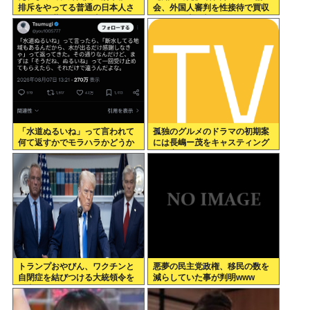
排斥をやってる普通の日本人さ
会、外国人審判を性接待で買収
んって、世界から日本がヘイト
していた事が判明
スピーチ国家だと思われていい
の
「水道ぬるいね」って言われて
孤独のグルメのドラマの初期案
何て返すかでモラハラかどうか
には長嶋ー茂をキャスティング
わかるらしいwww
する案もあった←これ
トランプおやびん、ワクチンと
悪夢の民主党政権、移民の数を
自閉症を結びつける大統領令を
減らしていた事が判明www
発表へ、