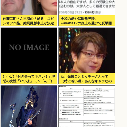
佐藤二朗さん主演の「踊る」スピ
令和の虎や武田塾界隈、
ンオフ作品、結局撮影中止が決定
wakatteTVの炎上を受けて反撃開
www
始
(ヽ´ん`)「付き合って下さい！」理
及川光博ことミッチーさんって
想の女性「いいよ」（ヽ゜ん゜）
（特に若い頃）あんなキャラなの
「ほんと！？」女性「私のうんち
にあんまアンチおらんよな、男で
食べたらね」
も