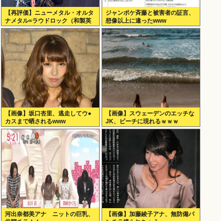
【再評価】ニューメタル・オルタ
ジャンポケ斉藤と被害者の証言、
ナメタル=ラウドロック（和製英
想像以上に違ったwww
語）がZに刺さってるらしい。お
前らがキッズの頃好きだったバン
ドは何？
【画像】坂口杏里、逃走してウ●
【画像】スウェーデンのエッチな
カスまで晒されるwww
JK、ビーチに現れるｗｗｗ
河出奈都美アナ ニットの巨乳、
【画像】加藤綾子アナ、無防備パ