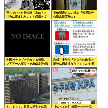
死んでいった特攻隊「次はアメ
美輪明宏さんの戒名『紫雲院芳
リカに産まれたい」と愚痴って
心唱永日宏居士』
いた
中国ガチでブチ切れてる模様、
悲報】小学生「あなたの政党を
レアアース高市 への輸出50%減
動物に例えるなら？」 れいわ新
トランプ への輸出も3割減
選組「」ブチッッ
え、まって。外国人差別や移民
【知ってた】 韓国サッカー協