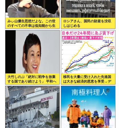
みぃ山優生思想だよな。この世
ロシアさん、国民の財産を没収
のすべての不幸は低知能から生
しはじめる
まれるっていう
大竹しのぶ「絶対に戦争を放棄
移民を大量に受け入れた先進国
する国であり続けよう」 平和へ
は大きな経済的恩恵を享受→デ
の思いをつづる 広島に原爆が投
ータでもはっきり日本一人負け
下されてから81年
示される