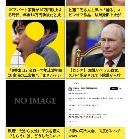
1Kアパート家賃が10万円以上す
佐藤二朗さん主演の「踊る」ス
る時代、年金14万円前後だと賃
ピンオフ作品、結局撮影中止が
貸の人は無理じゃね？
決定www
『8番出口』金ローで地上波初放
【ロシア】 左翼リベラル政党、
送 主演の二宮和也「まさかテレ
スパイ認定されて下院選から排
ビにまで迷い込んでしまうと
除
は」
政府「だから女性に子供を産ん
大阪の花火大会、民度がレベチ
でもらうには、どうしたらいい
www