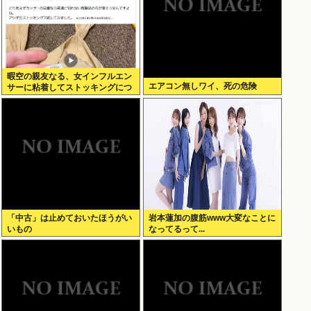
暇空の親友なる、女インフルエン
エアコン無しワイ、死の危険
サーに粘着してストッキングにつ
いて語りだし嫌儲卿として格を見
せつける
「中古」は止めておいたほうがい
岩本蓮加の腹筋www大変なことに
いもの
なってるって...