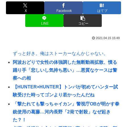
X
Facebook
はてブ
LINE
コピー
2021.04.15 15:49
ずっと好き。俺はストーカーなんかじゃない。
阿波おどりで女性の体強調した無断動画拡散、憤る
踊り手「悲しいし気持ち悪い」…悪質なケースは警
察への相
【HUNTER×HUNTER】トンパが初めてハンター試
験受けた時ってゴンより若かったんだね
「撃たれても撃っちゃイカン」警視庁OBが明かす拳
銃使用の葛藤…河内長野「2発で射殺」なぜ起き
た？！