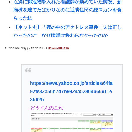
点滴に排泄物を入れた看護師が勤めていた病院、新
病棟を建てたばかりなのに近隣住民の総スカンを食
らった結
【ネット史】「鏡の中のアクトレス事件」夫は正し
かったのに、なぜ喧嘩は終わらなかったのか
【えぇ…】シャインマスカット約200房を盗んだ男の
1 : 2021/04/15(木) 15:35:58.43
ID:wenSFc210
自宅を調べた結果www
【画像】最近の水着JK、レベルが高すぎるwww
ガチで死にたい時ってどうしたらいいの？
新しいキーボード買いたいんだけど、今のキーボー
https://news.yahoo.co.jp/articles/64fa
ド壊れなくて買う理由が見つからない
92fe32a56b7d7b9924a52804b66e11e
長崎の語り部のお爺ちゃん(84)、学生に『日本も核武
3b62b
装が必要』と言われびっくり
どうすんのこれ
【ﾌｧﾝｻﾏﾘｨ】台湾、長崎式典の参加者格下げ 席が
「外交団エリア外」と抗議「中国に追従し、日本に
友好的な台湾をおとしめた」…日本と台湾にミサイ