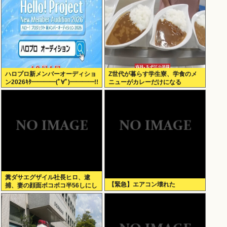
ハロプロ新メンバーオーディショ
Z世代が暮らす学生寮、学食のメ
ン2026ｷﾀ━━━━(ﾟ∀ﾟ)━━━━!!
ニューがカレーだけになる
糞ダサエグザイル社長ヒロ、逮
【緊急】エアコン壊れた
捕、妻の顔面ボコボコ半56しにし
た。