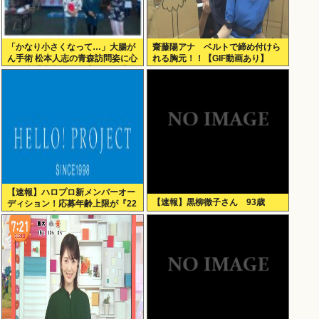
「かなり小さくなって…」大腸が
齋藤陽アナ ベルトで締め付けら
ん手術 松本人志の青森訪問姿に心
れる胸元！！【GIF動画あり】
配の声「脂肪のない感じが」「無
理せずに」
【速報】ハロプロ新メンバーオー
【速報】黒柳徹子さん 93歳
ディション！応募年齢上限が『22
歳』に引き上げられる