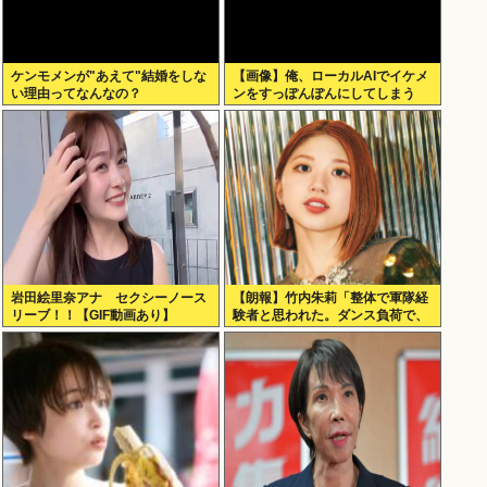
ケンモメンが"あえて"結婚をしな
【画像】俺、ローカルAIでイケメ
い理由ってなんなの？
ンをすっぽんぽんにしてしまう
www
岩田絵里奈アナ セクシーノース
【朗報】竹内朱莉「整体で軍隊経
リーブ！！【GIF動画あり】
験者と思われた。ダンス負荷で、
私の骨と筋肉はもうグチャグチャ
になってい