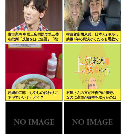
古市憲寿 中居正広問題で第三委
横須賀所属米兵、日本人2キルし
を批判「反論をほぼ無視」「彼
禁錮3年の判決がくだるも恩赦で
らが一方的に言ったことが世の
釈放！ニュー速愛国者「辺野
中に定着してしまう」橋下徹も
古！」
同調
沖縄の二郎「もやしの代わりに
石破さんの方が圧倒的に優秀。
ネギでいい？」どう？
なのに高市が政権を取ったのは
おかしい