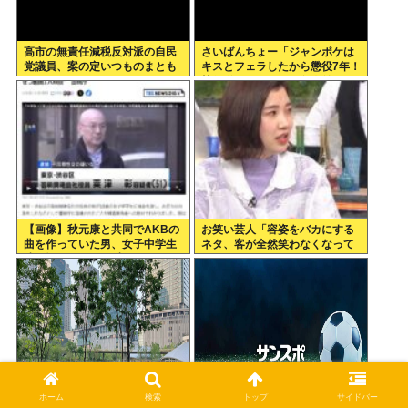
高市の無責任減税反対派の自民
さいばんちょー「ジャンポケは
党議員、案の定いつものまとも
キスとフェラしたから懲役7年！
なメンツだったwww
執行猶予なし！」←殺人並みに
重くて草
【画像】秋元康と共同でAKBの
お笑い芸人「容姿をバカにする
曲を作っていた男、女子中学生
ネタ、客が全然笑わなくなって
達と撮影した1700点のAVをネ
きた」
ットで販売していたwww
ホーム
検索
トップ
サイドバー
【画像】大阪がイメージと違い
日本サッカー協会が4人の日本人