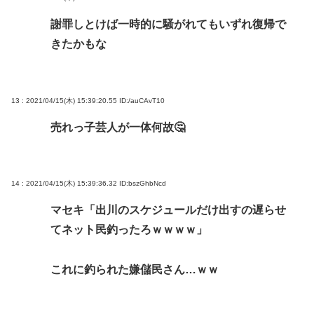
謝罪しとけば一時的に騒がれてもいずれ復帰で
きたかもな
13 : 2021/04/15(木) 15:39:20.55
ID:/auCAvT10
売れっ子芸人が一体何故🤔
14 : 2021/04/15(木) 15:39:36.32
ID:bszGhbNcd
マセキ「出川のスケジュールだけ出すの遅らせ
てネット民釣ったろｗｗｗｗ」
これに釣られた嫌儲民さん…ｗｗ