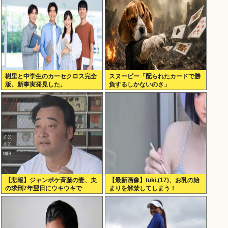
樹里と中学生のカーセクロス完全
スヌーピー「配られたカードで勝
版。新事実発見した。
負するしかないのさ」
【悲報】ジャンポケ斉藤の妻、夫
【最新画像】tuki.(17)、お乳の始
の求刑7年翌日にウキウキで
まりを解禁してしまう！
Instagram更新