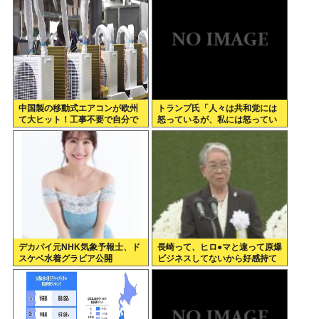
中国製の移動式エアコンが欧州
トランプ氏「人々は共和党には
て大ヒット！工事不要で自分で
怒っているが、私には怒ってい
取り付け可、もうこれで良く
ない」
ね？
デカパイ元NHK気象予報士、ド
長崎って、ヒロ●マと違って原爆
スケベ水着グラビア公開
ビジネスしてないから好感持て
るよな