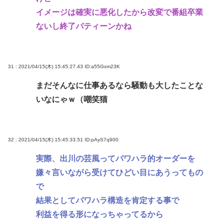
イメージは確実に悪化したから改変で番組卒業
ないし終了パティーンかね
31 : 2021/04/15(木) 15:45:27.43
ID:a55Gxm23K
まだそんなに仕事あるなら騒動も大したことな
いなにゃｗ（嘲笑猫
32 : 2021/04/15(木) 15:45:33.51
ID:pAyS7q900
実際、出川の芸風ってパワハラ的オーダーを
嫌々言いながら受けてひどい目にあうってもの
で
結果としてパワハラ構造を肯定する事で
利益を得る形になっちゃってるから