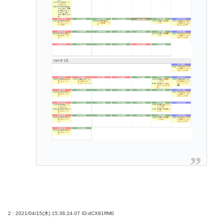
ル向ける国家に配慮か
【悲報】無職35歳、JCに「パパ活」斡旋し売春させ
逮捕
「世界唯一の被爆国は北朝鮮」と主張し、チラシを
配布する輩が発生
結婚式やると近所の花屋が潰れない理由がわかる
「こんなに金取るのかよ！？」って驚くぞ
うつ病が治って復職できたらマッマと旅行に行きた
い
Powered by livedoor 相互RSS
2 : 2021/04/15(木) 15:36:24.07
ID:dCX81ffM0