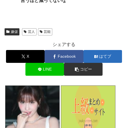
言うほど減ってないな
嫌儲
芸人
芸能
シェアする
X
Facebook
はてブ
LINE
コピー