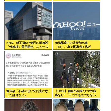
イベントが中止になる…さらに
コスモス畑も食べ尽くす
NHK、総工費657億円の新施設
赤旗配達中の共産党市議
「情報棟」運用開始。ニュース
（78）、車で民家当て逃げ
スタジオがスケスケになる
愛国者「石破のせいで円安にな
【UMA】調査の結果”クマの痕
った許せない」
跡なし” 「シカでも犬でもない
ゴロンとして黒い動物を見た」
札幌市清田区