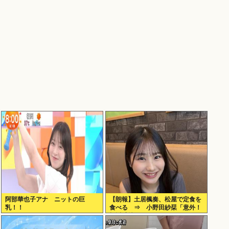
阿部華也子アナ ニットの巨
【朗報】土居楓奏、松屋で定食を
乳！！
食べる ⇒ 小野田紗栞「意外！
親近感持った」