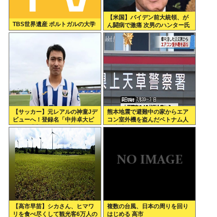
【米国】バイデン前大統領、が
TBS世界遺産 ポルトガルの大学
ん闘病で激痛 次男のハンター氏
「見ていてとてもつらい」
【サッカー】元レアルの神童Jデ
熊本地震で避難中の家からエア
ビューへ！登録名「中井卓大ピ
コン室外機を盗んだベトナム人
ピ」日本初挑戦の22歳今治MFが
を逮捕
開幕戦に先発
【高市早苗】シカさん、ヒマワ
複数の台風、日本の周りを回り
リを食べ尽くして観光客6万人の
はじめる 高市