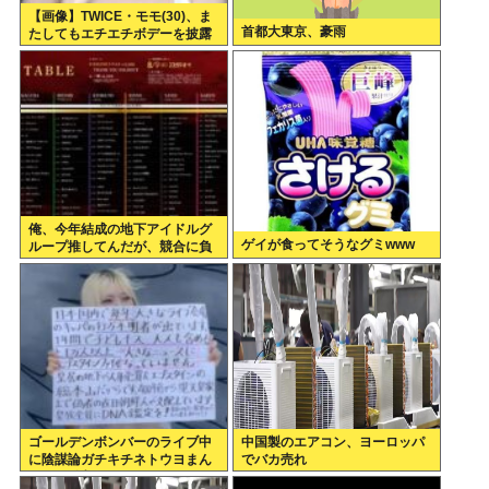
【画像】TWICE・モモ(30)、ま
首都大東京、豪雨
たしてもエチエチボデーを披露
www
俺、今年結成の地下アイドルグ
ゲイが食ってそうなグミwww
ループ推してんだが、競合に負
けてる。
ゴールデンボンバーのライブ中
中国製のエアコン、ヨーロッパ
に陰謀論ガチキチネトウヨまん
でバカ売れ
さんが乱入www