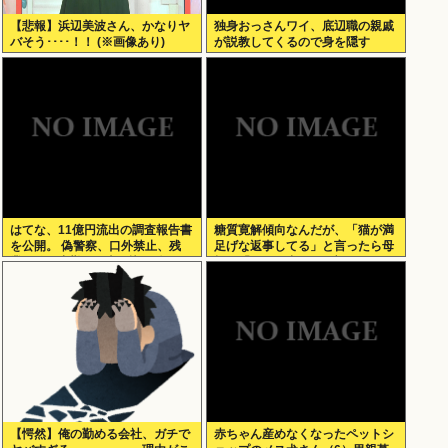
【悲報】浜辺美波さん、かなりヤ
独身おっさんワイ、底辺職の親戚
バそう････！！ (※画像あり)
が説教してくるので身を隠す
はてな、11億円流出の調査報告書
糖質寛解傾向なんだが、「猫が満
を公開。 偽警察、口外禁止、残
足げな返事してる」と言ったら母
業・休日出勤200時間越、孤
親に「お気の毒w」と言われた
立…。やばすぎて草はえる
【愕然】俺の勤める会社、ガチで
赤ちゃん産めなくなったペットシ