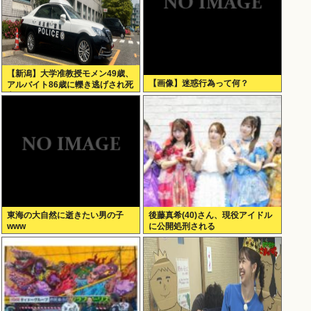
【新潟】大学准教授モメン49歳、
【画像】迷惑行為って何？
アルバイト86歳に轢き逃げされ死
亡
東海の大自然に逝きたい男の子
後藤真希(40)さん、現役アイドル
www
に公開処刑される