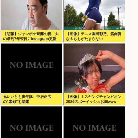
【悲報】ジャンポケ斉藤の妻、夫
【画像】テニス園田彩乃、筋肉質
の求刑7年翌日にInstagram更新
な太ももがたまらない
「楽しすぎた」←これｗ
元いいとも青年隊、中居正広
【画像】ミスヤングチャンピオン
の”素顔”を暴露
2026のボーイッシュお胸www