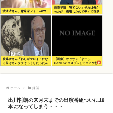
高市早苗「寝てない」それは分か
渡邊渚さん、意味深フォトwww
ったが「徹夜したので辛くて宿題
やってません」って言う奴高市早
苗以外に見たことないのだが
被爆者さん「わしがケロイドにな
【画像】オッサン「よーし、
る前はキムタクそっくりたったん
GANTZのコスプレしてコミケ行
じゃ」ハードなギャグをかます
くかー」
ホーム
嫌儲
出川哲朗の来月末までの出演番組ついに18
本になってしまう・・・