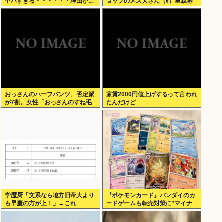
ヤバすぎる・・・・・・理由がこ
ョップのメス犬さん（6）里親募
ちら・・・・・・
集されてしまうwww
おっさんのハーフパンツ、否定派
家賃2000円値上げするって言われ
が7割。女性「おっさんのすね毛
たんだけど
なんて見たくないじゃないですか
w」
学歴厨「文系なら地方旧帝大より
『ポケモンカード』バンダイのカ
も早慶の方が上！」←これ
ードゲームも転売対策に”マイナ
ンバー”導入開始「効果テキメ
ン」