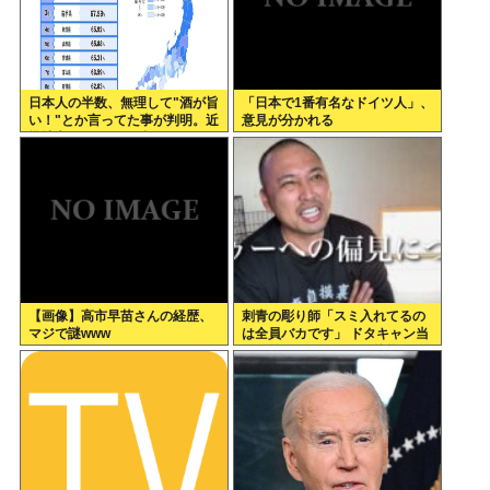
日本人の半数、無理して"酒が旨
「日本で1番有名なドイツ人」、
い！"とか言ってた事が判明。近
意見が分かれる
畿地方に関しては6割が下戸
【画像】高市早苗さんの経歴、
刺青の彫り師「スミ入れてるの
マジで謎www
は全員バカです」 ドタキャン当
たり前、カネはない、挨拶もで
きない