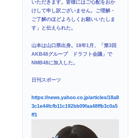
レスバトル星人「この惑星で一番レスバが強い奴を
いただきます。皆様にはご心配をおか
出せ。そいつが負けたら滅ぼす」👈誰を出す？
けして申し訳ございません。ご理解・
【安倍朗報】よく考えたら日本中を焦土にしたアメ
ご了解のほどよろしくお願いいたしま
リカと戦後友好関係築いてるのって奇跡だよな
す」と伝えられた。
【週刊フジ】減税反対結構 ならば石破と河野は離
山本は山口県出身。18年1月、「第3回
党してケジメをつけろ
AKB48グループ ドラフト会議」で
【岡山】ネット販売で捕まった男、シャインマスカ
NMB48に加入した。
ット盗難の手口
「そば（うどん）+いなり寿司」ってセットをあまり
日刊スポーツ
食わなくなった理由。
https://news.yahoo.co.jp/articles/18a8
Powered by livedoor 相互RSS
3c1e44fcfb11c192bb09faa48ffb3c0a5
ff1