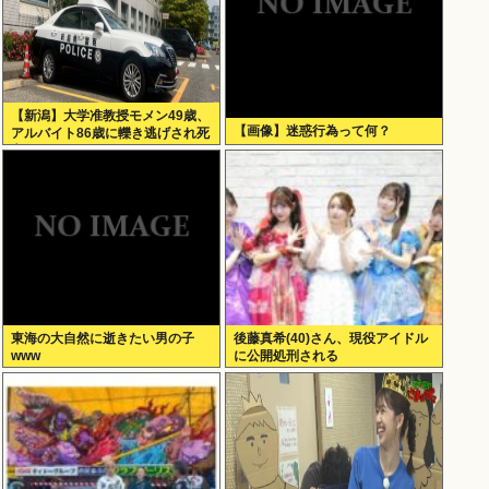
【新潟】大学准教授モメン49歳、
【画像】迷惑行為って何？
アルバイト86歳に轢き逃げされ死
亡
東海の大自然に逝きたい男の子
後藤真希(40)さん、現役アイドル
www
に公開処刑される