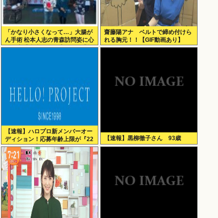
「かなり小さくなって…」大腸が
齋藤陽アナ ベルトで締め付けら
ん手術 松本人志の青森訪問姿に心
れる胸元！！【GIF動画あり】
配の声「脂肪のない感じが」「無
理せずに」
【速報】ハロプロ新メンバーオー
【速報】黒柳徹子さん 93歳
ディション！応募年齢上限が『22
歳』に引き上げられる