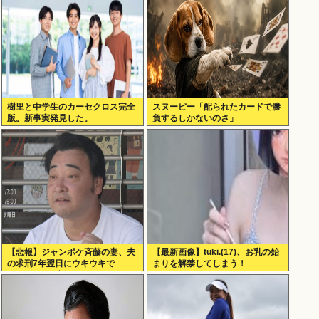
樹里と中学生のカーセクロス完全
スヌーピー「配られたカードで勝
版。新事実発見した。
負するしかないのさ」
【悲報】ジャンポケ斉藤の妻、夫
【最新画像】tuki.(17)、お乳の始
の求刑7年翌日にウキウキで
まりを解禁してしまう！
Instagram更新