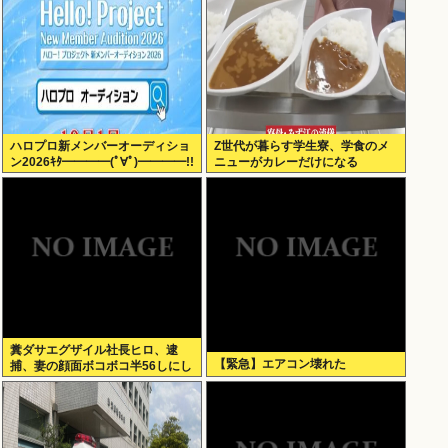
ハロプロ新メンバーオーディショ
Z世代が暮らす学生寮、学食のメ
ン2026ｷﾀ━━━━(ﾟ∀ﾟ)━━━━!!
ニューがカレーだけになる
糞ダサエグザイル社長ヒロ、逮
【緊急】エアコン壊れた
捕、妻の顔面ボコボコ半56しにし
た。