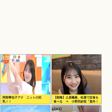
阿部華也子アナ ニットの巨
【朗報】土居楓奏、松屋で定食を
乳！！
食べる ⇒ 小野田紗栞「意外！
親近感持った」