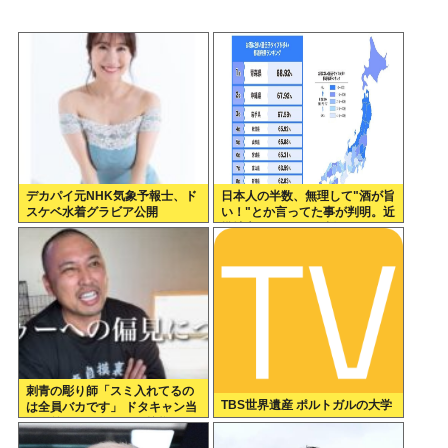
デカパイ元NHK気象予報士、ド
日本人の半数、無理して"酒が旨
スケベ水着グラビア公開
い！"とか言ってた事が判明。近
畿地方に関しては6割が下戸
刺青の彫り師「スミ入れてるの
TBS世界遺産 ポルトガルの大学
は全員バカです」 ドタキャン当
たり前、カネはない、挨拶もで
きない