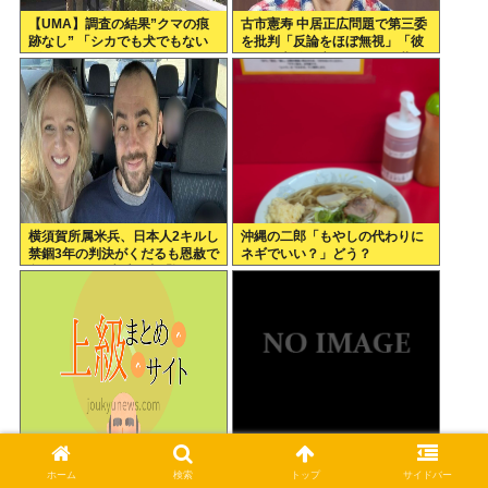
【UMA】調査の結果”クマの痕
古市憲寿 中居正広問題で第三委
跡なし” 「シカでも犬でもない
を批判「反論をほぼ無視」「彼
ゴロンとして黒い動物を見た」
らが一方的に言ったことが世の
札幌市清田区
中に定着してしまう」橋下徹も
同調
横須賀所属米兵、日本人2キルし
沖縄の二郎「もやしの代わりに
禁錮3年の判決がくだるも恩赦で
ネギでいい？」どう？
釈放！ニュー速愛国者「辺野
古！」
石破さんの方が圧倒的に優秀。
高市の無責任減税反対派の自民
なのに高市が政権を取ったのは
党議員、案の定いつものまとも
ホーム
検索
トップ
サイドバー
おかしい
なメンツだったwww