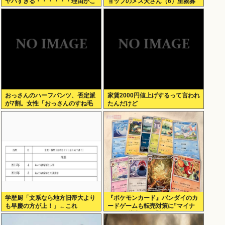
ヤバすぎる・・・・・・理由がこ
ョップのメス犬さん（6）里親募
ちら・・・・・・
集されてしまうwww
おっさんのハーフパンツ、否定派
家賃2000円値上げするって言われ
が7割。女性「おっさんのすね毛
たんだけど
なんて見たくないじゃないですか
w」
学歴厨「文系なら地方旧帝大より
『ポケモンカード』バンダイのカ
も早慶の方が上！」←これ
ードゲームも転売対策に”マイナ
ンバー”導入開始「効果テキメ
ン」