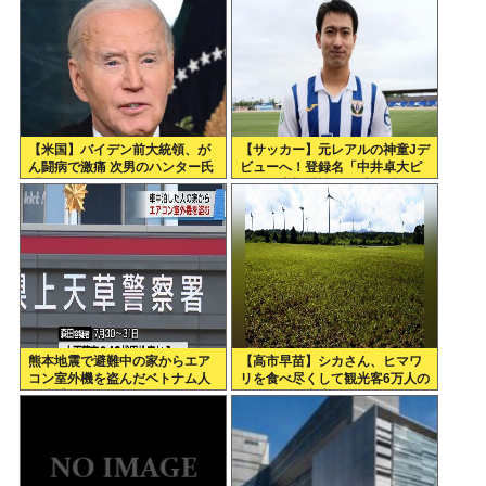
【米国】バイデン前大統領、が
【サッカー】元レアルの神童Jデ
ん闘病で激痛 次男のハンター氏
ビューへ！登録名「中井卓大ピ
「見ていてとてもつらい」
ピ」日本初挑戦の22歳今治MFが
開幕戦に先発
熊本地震で避難中の家からエア
【高市早苗】シカさん、ヒマワ
コン室外機を盗んだベトナム人
リを食べ尽くして観光客6万人の
を逮捕
イベントが中止になる…さらに
コスモス畑も食べ尽くす