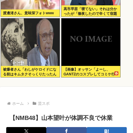
高市早苗「寝てない」それは分か
渡邊渚さん、意味深フォトwww
ったが「徹夜したので辛くて宿題
やってません」って言う奴高市早
苗以外に見たことないのだが
被爆者さん「わしがケロイドにな
【画像】オッサン「よーし、
る前はキムタクそっくりたったん
GANTZのコスプレしてコミケ行
じゃ」ハードなギャグをかます
くかー」
ホーム
芸スポ
【NMB48】山本望叶が体調不良で休業