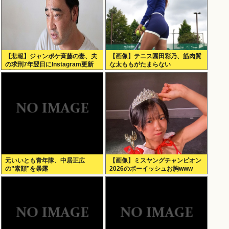
【悲報】ジャンポケ斉藤の妻、夫
【画像】テニス園田彩乃、筋肉質
の求刑7年翌日にInstagram更新
な太ももがたまらない
「楽しすぎた」←これｗ
元いいとも青年隊、中居正広
【画像】ミスヤングチャンピオン
の”素顔”を暴露
2026のボーイッシュお胸www