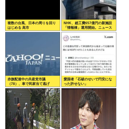
複数の台風、日本の周りを回り
NHK、総工費657億円の新施設
はじめる 高市
「情報棟」運用開始。ニュース
スタジオがスケスケになる
赤旗配達中の共産党市議
愛国者「石破のせいで円安にな
（78）、車で民家当て逃げ
った許せない」