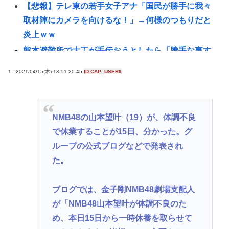
【悲報】テレ東の若手女子アナ「国民が勝手に我々
取材陣にカメラを向けるな！」→何様のつもりだと
炎上ｗｗ
熊本避難所で大工が手伝おうとしたら「勝手な事す
るな」と行政側に止められた！との証言、内容があ
1 : 2021/04/15(木) 13:51:20.45
ID:CAP_USER9
まりに胡
結婚式やると近所の花屋が潰れない理由がわかる
「こんなに金取るのかよ！？」って驚くぞ
NMB48の山本望叶（19）が、体調不良
【詐欺】琵琶湖三市同時花火大会、中止を発表…チ
で休業することが15日、分かった。グ
ケット代や出店料の返金については明言せず
ループの公式ブログなどで発表され
韓国サッカー協会に外国人審判への性接待疑惑＝韓
た。
国ネット「信じられない」「要求した審判もおかし
い」
ブログでは、金子剛NMB48劇場支配人
うつ病が治って復職できたらマッマと旅行に行きた
が「NMB48山本望叶が体調不良のた
い
め、本日15日から一時休養を取らせて