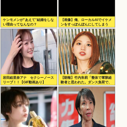
ケンモメンが"あえて"結婚をしな
【画像】俺、ローカルAIでイケメ
い理由ってなんなの？
ンをすっぽんぽんにしてしまう
www
岩田絵里奈アナ セクシーノース
【朗報】竹内朱莉「整体で軍隊経
リーブ！！【GIF動画あり】
験者と思われた。ダンス負荷で、
私の骨と筋肉はもうグチャグチャ
になってい