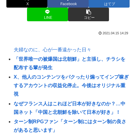
X
Facebook
はてブ
LINE
コピー
2021.04.15 14:29
夫婦なのに、心が一番遠かった日々
「世界唯一の被爆国は北朝鮮」と主張し、チラシを
配布する輩が発生
X、他人のコンテンツをパクったり煽ってインプ稼ぎ
するアカウントの収益化停止。今後はオリジナル重
視
なぜフランス人はこれほど日本が好きなのか？…中
国ネット「中国と北朝鮮を除いて日本が好き」！
ターン制RPGファン「ターン制にはターン制の良さ
があると思います」