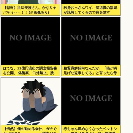
【悲報】浜辺美波さん、かなりヤ
独身おっさんワイ、底辺職の親戚
バそう････！！ (※画像あり)
が説教してくるので身を隠す
はてな、11億円流出の調査報告書
糖質寛解傾向なんだが、「猫が満
を公開。 偽警察、口外禁止、残
足げな返事してる」と言ったら母
業・休日出勤200時間越、孤
親に「お気の毒w」と言われた
立…。やばすぎて草はえる
【愕然】俺の勤める会社、ガチで
赤ちゃん産めなくなったペットシ