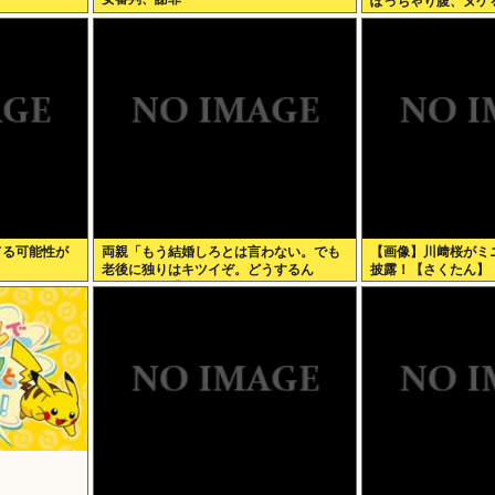
ぽっちゃり腹、ヌケ
てる可能性が
両親「もう結婚しろとは言わない。でも
【画像】川﨑桜がミ
老後に独りはキツイぞ。どうするん
披露！【さくたん】
だ？」俺ら「…」