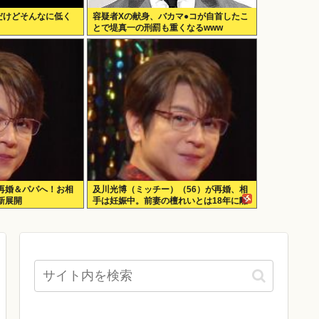
だけどそんなに低く
容疑者Xの献身、バカマ●コが自首したこ
とで堤真一の刑罰も重くなるwww
再婚＆パパへ！お相
及川光博（ミッチー）（56）が再婚、相
新展開
手は妊娠中。前妻の檀れいとは18年に離
婚し子供はなし