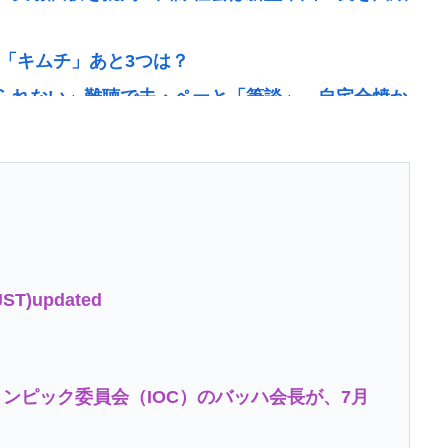
「キムチ」あと3つは？
られない」難聴で夫・ペーと「筆談」…自宅全焼か
！焼肉のタレ買ってきてくれる？」ワイ「！！？」
テキング」、ガチで最強すぎるwww
テキング」、ガチで最強すぎる
(JST)updated
1mm小さくなった」 刃物店「刃の欠けを直して研ぎ
が変わるのは当たり前なんですが…」
ピック委員会（IOC）のバッハ会長が、7月
潮
て「ドーパミン」出してる？？助けて…