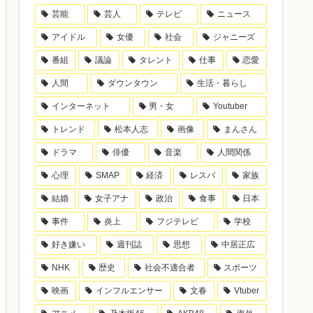
芸能
芸人
テレビ
ニュース
アイドル
女優
社会
ジャニーズ
番組
議論
タレント
仕事
恋愛
人間
ダウンタウン
生活・暮らし
インターネット
男・女
Youtuber
トレンド
松本人志
画像
まんさん
ドラマ
俳優
音楽
人間関係
心理
SMAP
経済
レスバ
家族
結婚
女子アナ
政治
食事
日本
事件
炎上
フジテレビ
学校
好き嫌い
週刊誌
思想
中居正広
NHK
歴史
社会不適合者
スポーツ
映画
インフルエンサー
文春
Vtuber