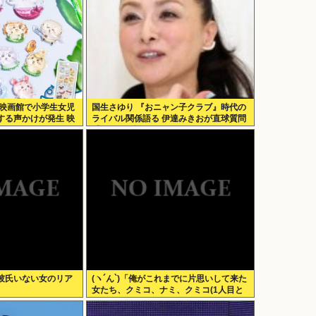
の映画館で小学生女児
国生さゆり 『おニャン子クラブ』時代の
する声かけが発生 映
ライバル関係語る 伊達みきおが直球質問
「たとえば誰です？」
彼氏いない女のリア
(ヽ´ん`)「俺がこれまでに片思いして来た
女たち、クミコ、ナミ、クミコ(1人目と
は別人、タミヨ、カオリ、ユカリ…」