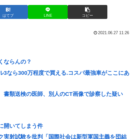
はてブ
LINE
コピー
2021.06.27 11:26
くならんの？
3なら300万程度で買える.コスパ最強車がここにあ
 書類送検の医師、別人のCT画像で診察した疑い
に開いてしまう件
ク実射試験を批判「国際社会は新型軍国主義を団結