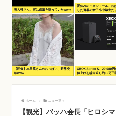
夏休みのイオンモール、お
堀大輔さん、実は仮眠を取っていたwww
した薄着の女子小中学生だ
ずかしくないの？
【画像】本田翼さんのおっぱい、限界突
XBOX Series S、29,9
破www
値上げを繰り返し約10万円
ホーム
ニュー速＋
【観光】バッハ会長「ヒロシマ