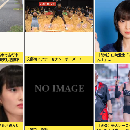
転車で走行中
【朗報】山﨑愛生「
安藤萌々アナ セクシーポーズ！！
衝突し意識不
ん！」←
中止お蔵入り
【画像】美人レース
女審判、謝罪