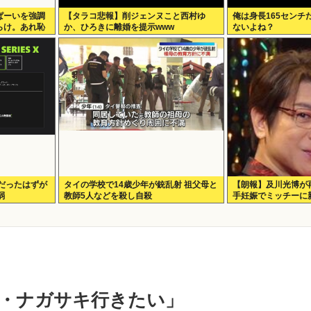
ぱーいを強調
【タラコ悲報】削ジェンヌこと西村ゆ
俺は身長165センチ
らけ。あれ恥
か、ひろきに離婚を提示www
ないよね？
80円だったはずが
タイの学校で14歳少年が銃乱射 祖父母と
【朗報】及川光博が
弱
教師5人などを殺し自殺
手妊娠でミッチーに
・ナガサキ行きたい」