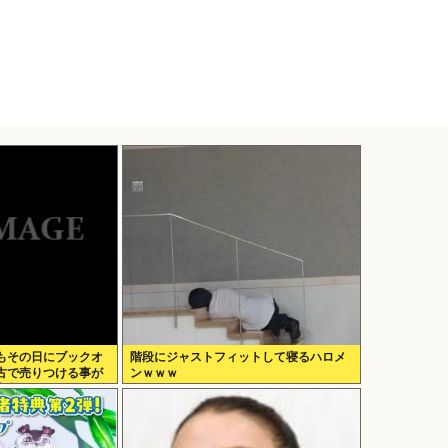
もその日にブックオ
階段にジャストフィットして寝るハロメ
古で売りつける事が
ンｗｗｗ
突入