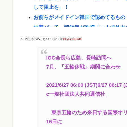
して阻止を」！
お前らがメイドイン韓国で認めてるもの 
林家パー子、認知症が進行「一人で外出
ら約1年
1 : 2021/06/27(日) 11:10:51.03
ID:yLzwEu5I9
【悲報】休日BBQ上司さん「ワイくん
www
IOC会長ら広島、長崎訪問へ
【衝撃】ハンターハンターの新能力「ム
7月、「五輪休戦」期間に合わせ
【悲報】ハンターハンターの新能力「ム
2021/6/27 06:00 (JST)6/27 06:17 
【クレーマー】「研いでもらったら刃が
c一般社団法人共同通信社
上げる以上、物理的に鉄が削れてサイズ
海外旅行したことある人来て！！！！！
東京五輪のため来日する国際オリン
一番うまい葉っぱがほうれん草という風
16日に
ADHD/ASDのケンモメンはどーやっ