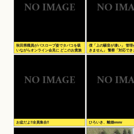
秋田県職員がバスローブ姿でタバコを吸
僕「上の騒音が凄い」 管理
いながらオンライン会見に どこのお貴族
きません」 警察「対応でき
様だよw
お盆だよ‼全員集合‼
ひろいき、離婚www