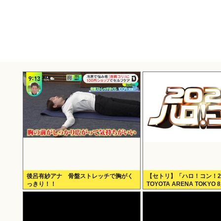
後呂有紗アナ 骨盤ストレッチで胸がく
【セトリ】「ハロ！コン！2
っきり！！
TOYOTA ARENA TOKYO
公演セットリス