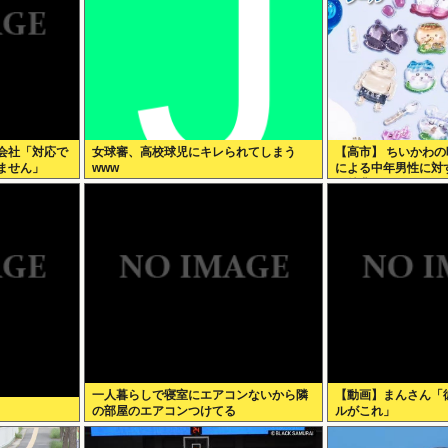
会社「対応で
女球審、高校球児にキレられてしまう
【高市】 ちいかわ
ません」
www
による中年男性に対
画特典をおねだり
一人暮らしで寝室にエアコンないから隣
【動画】まんさん「
の部屋のエアコンつけてる
ルがこれ」