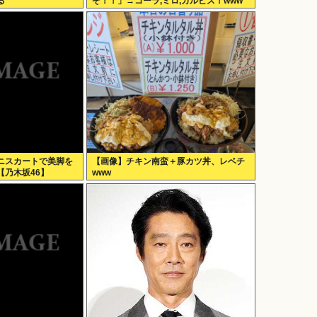
る
ぞ！！」→コーラ,ミロ,カルピス！www
ニスカートで美脚を
【画像】チキン南蛮＋豚カツ丼、レベチ
【乃木坂46】
www