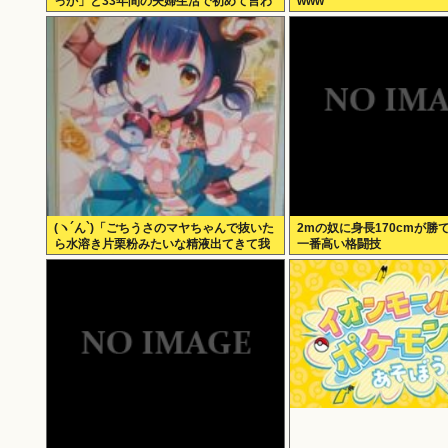
っか」と33年間の夫婦生活で初めて言わ
www
れる
(ヽ´ん`)「ごちうさのマヤちゃんで抜いた
2mの奴に身長170cmが勝
ら水溶き片栗粉みたいな精液出てきて我
一番高い格闘技
ながらビビった」