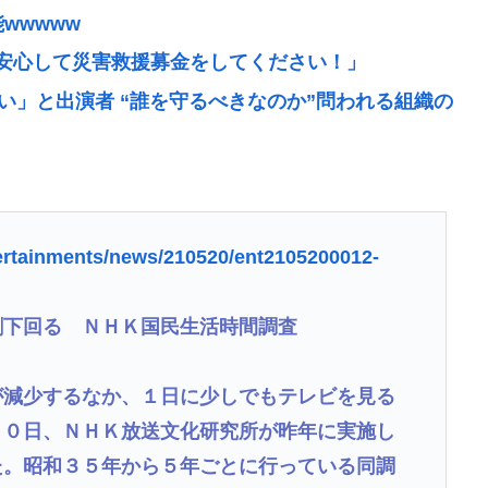
wwwww
安心して災害救援募金をしてください！」
い」と出演者 “誰を守るべきなのか”問われる組織の
価交換を望む依存症が徐々に脱落。低換金率を望む客
産が消費税減税にブチギレ発狂 減税に絶対反対と
ertainments/news/210520/ent2105200012-
妻・瀬戸サオリがインスタ更新！その内容がガチで
割下回る ＮＨＫ国民生活時間調査
が減少するなか、１日に少しでもテレビを見る
２０日、ＮＨＫ放送文化研究所が昨年に実施し
ルパンチで週末消滅する模様www
た。昭和３５年から５年ごとに行っている同調