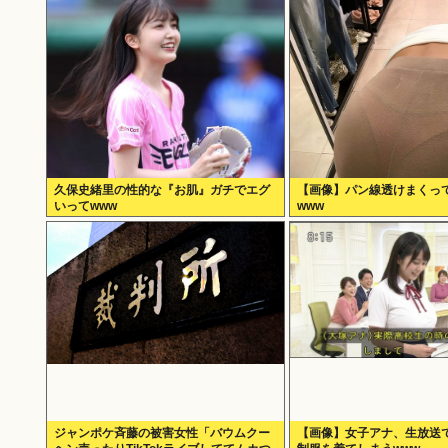
久保史緒里の性的な『お肌』ガチでエグ
【画像】パン線透けまくって
いってwww
www
ジャンポケ斉藤の被害女性「バウムクー
【画像】女子アナ、生放送