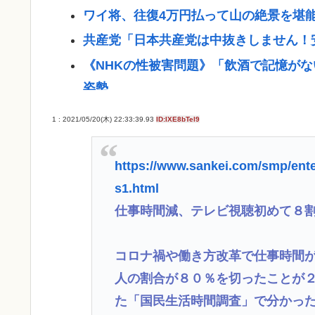
ワイ将、往復4万円払って山の絶景を堪能
共産党「日本共産党は中抜きしません！
《NHKの性被害問題》「飲酒で記憶がな
姿勢
パチ●コ屋の倒産が止まらず。等価/高
1 : 2021/05/20(木) 22:33:39.93
ID:IXE8bTel9
は戻らず
中道改革連合・国民民主・立憲民主・共
https://www.sankei.com/smp/ent
力を合わせ始める
s1.html
【画像】元ジャンポケ・斉藤慎二被告の
仕事時間減、テレビ視聴初めて８
ヤバすぎる…
スペースX、株価大暴落
コロナ禍や働き方改革で仕事時間
人の割合が８０％を切ったことが
【悲報】沖縄民さん、台風と猛暑のダブ
た「国民生活時間調査」で分かっ
産経新聞、東北で新聞発行休止へ