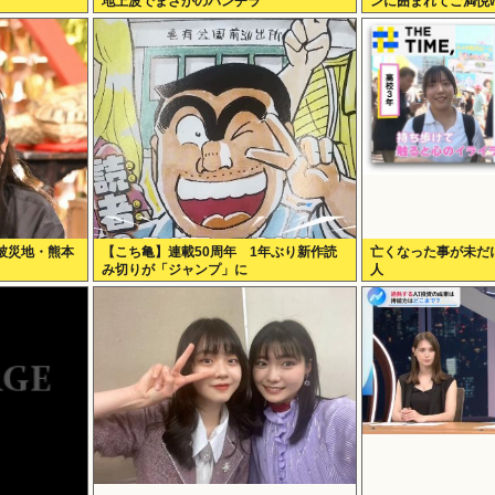
地上波でまさかのパンチラ
ンに囲まれてご満悦w
被災地・熊本
【こち亀】連載50周年 1年ぶり新作読
亡くなった事が未だ
み切りが「ジャンプ」に
人