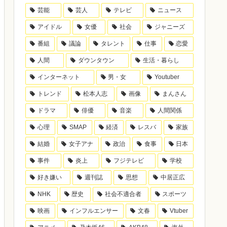
芸能
芸人
テレビ
ニュース
アイドル
女優
社会
ジャニーズ
番組
議論
タレント
仕事
恋愛
人間
ダウンタウン
生活・暮らし
インターネット
男・女
Youtuber
トレンド
松本人志
画像
まんさん
ドラマ
俳優
音楽
人間関係
心理
SMAP
経済
レスバ
家族
結婚
女子アナ
政治
食事
日本
事件
炎上
フジテレビ
学校
好き嫌い
週刊誌
思想
中居正広
NHK
歴史
社会不適合者
スポーツ
映画
インフルエンサー
文春
Vtuber