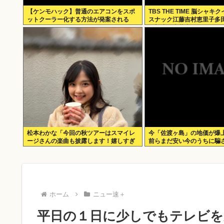
【ケンモハック】普通のエアコンをスポ
TBS THE TIME 脳シャキ
ットクーラー化する方法が発案される
スナック江藤吉村恵里子多
一郎小沢光葵古田敬郷
松本わかな「今回の秋ツアーはスマイレ
今「佐渡ヶ島」の地価が爆
ージさんの楽曲も披露します！嬉しすぎ
前らまだ安い今のうちに騙
る！楽しみすぎる！」
て買っとけ！
ホーム
ニュー速＋
平日の１日に少しでもテレビを