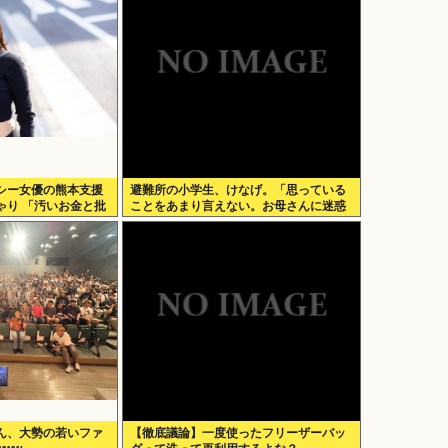
シー女優の熊本支援
避難所の小学生、けなげ。「思っている
ゃり 「汚いお金と批
ことをあまり言えない。お母さんに迷惑
かけるから」
ん、大勢の若いファ
【徹底議論】一度使ったフリーザーバッ