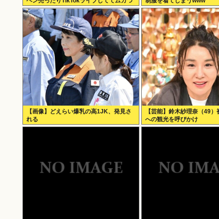
ヘン売ったりTikTokライブしててムカつ
制服を着てしまうwww
いたから示談しなかった」
【画像】どえらい爆乳の高1JK、発見さ
【芸能】鈴木紗理奈（49）
れる
への観光を呼びかけ