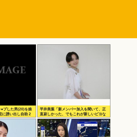
レ●プした男(20)を娘
平井美葉「新メンバー加入を聞いて、正
に誘い出し自助 2
直寂しかった、でもこれが新しいビヨな
んだと、寂しさを受け止めるこ