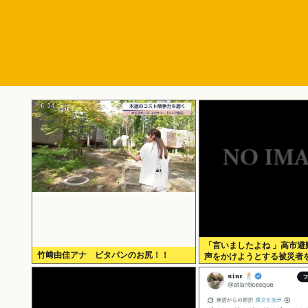
「言いましたよね 」高市避
竹﨑由佳アナ ピタパンのお尻！！
声をかけようとする被災者
のハゲガードマンが発生