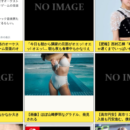
楽のオーケス
「今日も朝から隣家の旦那がオエッ! オエ
【肥報】西村乙輝「
ーム音楽のオ
ッ! オエッ!… 朝も夜も食事中もかなりえ
ゃ遅くまでいっぱい
イライラす
づきの音がして不愉快な1日が始まりま
ぱい食べてやる」
す…」
なかなか大き
【画像】ほぼ山﨑夢羽なグラドル、発見
【高市円安】高市リ
される
入後も円安進む。債
丈夫なのか？