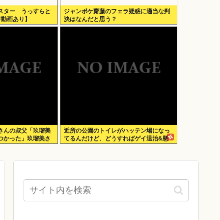
スター うっすらと
ジャンポケ齋藤のフェラ疑惑に適当な判
F動画あり】
決はなんだと思う？
さんの叔父「玖瑠美
近所の公園のトイレがハッテン場になっ
つかった」玖瑠美さ
てるんだけど、どうすればゲイ退治&懸
 」
賞金ゲットできる？？？