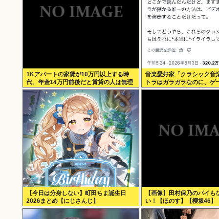
1Kアパートの家賃が10万円以上する時
音楽愛好家「クラシック音
代、年金14万円前後だと賃貸の人は無理
トラはガラガラなのに、ゲ
じゃね？
ーケストラは満員…本当に
る」
【今日は分身しない】町田ちま誕生日
【画像】田村保乃のパイも
2026まとめ【にじさんじ】
い！【ほのす】【櫻坂46】