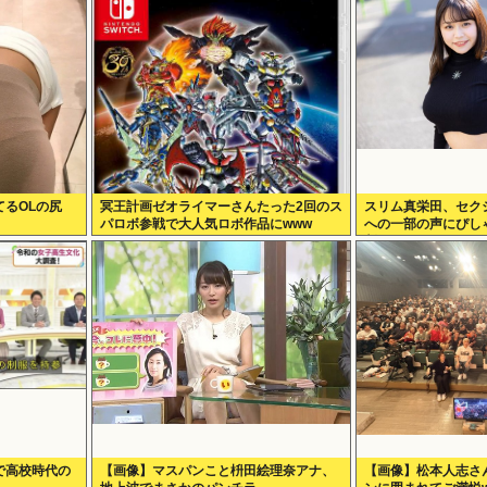
るOLの尻
冥王計画ゼオライマーさんたった2回のス
スリム真栄田、セク
パロボ参戦で大人気ロボ作品にwww
への一部の声にぴし
判してる奴ら…」
で高校時代の
【画像】マスパンこと枡田絵理奈アナ、
【画像】松本人志さ