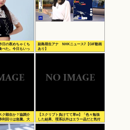
昨日の夜めちゃくち
副島萌生アナ NHKニュース7【GIF動画
食べた。今日もいっ
あり】
スク顕在か？協調介
【スクリプト負けてて草w】「色々勉強
券利回りは急騰。大
した結果、理系以外はエラー品だと気付
いた【ガチ】」について、もっと具体的
に話そうか