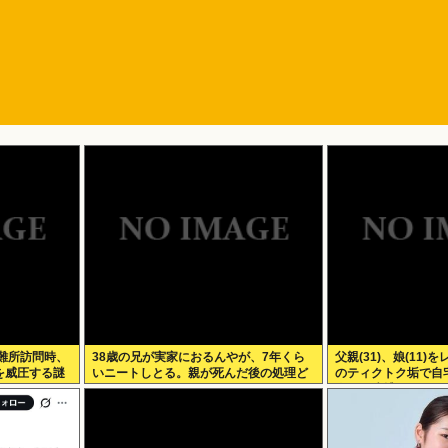
難所訪問時、
38歳の兄が実家におるんやが、7年くら
父親(31)、娘(11)を
を威圧する謎
いニートしとる。親が死んだ後の処理ど
のティクトク垢で自宅
うしよう
人とも逮捕