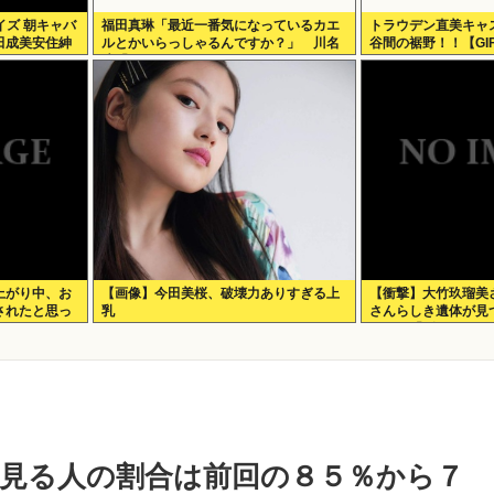
クイズ 朝キャバ
福田真琳「最近一番気になっているカエ
トラウデン直美キャ
田成美安住紳
ルとかいらっしゃるんですか？」 川名
谷間の裾野！！【GI
凜「それがいるんですよ」
上がり中、お
【画像】今田美桜、破壊力ありすぎる上
【衝撃】大竹玖瑠美
されたと思っ
乳
さんらしき遺体が見
んの母「ギャー ！！
見る人の割合は前回の８５％から７