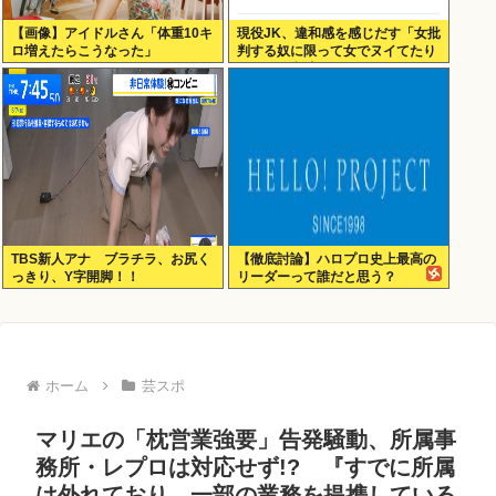
【画像】アイドルさん「体重10キ
現役JK、違和感を感じだす「女批
ロ増えたらこうなった」
判する奴に限って女でヌイてたり
するから意味わからなくなってき
た 」
TBS新人アナ ブラチラ、お尻く
【徹底討論】ハロプロ史上最高の
っきり、Y字開脚！！
リーダーって誰だと思う？
ホーム
芸スポ
マリエの「枕営業強要」告発騒動、所属事
務所・レプロは対応せず!? 『すでに所属
は外れており、一部の業務を提携している