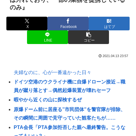
のみ』
X
Facebook
はてブ
LINE
コピー
2021.04.13 23:57
夫婦なのに、心が一番遠かった日々
ドイツ空港のウクライナ機に自爆ドローン接近→職
員が蹴り落とす→偶然起爆装置が壊れセーフ
暇やから近くの山に探検するぜ
原爆ドーム前に居座る”市民団体”を警官隊が排除、
その瞬間に周囲で見守っていた観客たちが……
PTA会長「PTA参加拒否した親へ最終警告。こうな
ってもいい？」