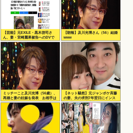
【芸能】元EXILE・黒木啓司さ
【朗報】及川光博さん（56）結婚
ん、妻・宮崎麗果被告へのDVで
www
逮捕されていたと判明（全身打
撲、頭部裂傷及び打撲、頸部損
傷）
ミッチーこと及川光博（56歳）、
【ネット騒然】元ジャンポケ斉藤
再婚と妻の妊娠を発表 お相手は
の妻、夫の求刑7年翌日にインス
一般女性
タ更新！その内容がガチでヤバす
ぎる…