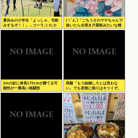
夏休みの小学生「よっしゃ、宅飲
(ヽ´ん`)「ごちうさのマヤちゃんで
みするぞ！！」→コーラ,ミロ,カ
抜いたら水溶き片栗粉みたいな精
ルピス！www
液出てきて我ながらビビった」
2mの奴に身長170cmが勝てる可
両親「もう結婚しろとは言わな
能性が一番高い格闘技
い。でも老後に独りはキツイぞ。
どうするんだ？」俺ら「…」