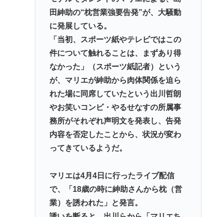
田紳助の“枕営業強要告発”が、大騒動
は必殺「人種差別ガー」で反撃
に発展している。
弁護士「オタクの献血は『女性の体内に自分の体液
「当初、スポーツ紙やテレビではこの
を入れる』のが目的。場合によっては不同意性交罪
件について触れることは、まずあり得
に当たる」
なかった」（スポーツ紙記者）という
堀大輔さん、寝る間も惜しんでレスバ祭りwww
が、マリエが紳助から肉体関係を迫ら
れた場に同席していたという出川哲朗
Powered by livedoor 相互RSS
やお笑いコンビ・やるせなすの所属事
務所がそれぞれ声明文を発表し、告発
内容を否定したことから、状況が変わ
ってきているようだ。
マリエは4月4日に行ったライブ配信
で、「18歳の時に紳助さんから枕（営
業）を誘われた」と発言。
誘いを断ると、出川らから「マリエち