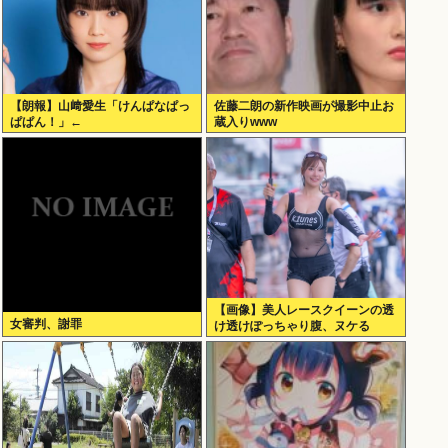
【朗報】山﨑愛生「けんぱなぱっ
佐藤二朗の新作映画が撮影中止お
ぱぱん！」←
蔵入りwww
【画像】美人レースクイーンの透
女審判、謝罪
け透けぽっちゃり腹、ヌケる