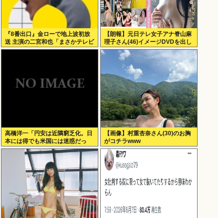
『8番出口』金ローで地上波初放
【朗報】元日テレ女子アナ脊山麻
送 主演の二宮和也「まさかテレビ
理子さん(46)イメージDVDを出し
にまで迷い込んでしまうとは」
てしまう（画像・動画あり）
高橋洋一「円安は近隣窮乏化。日
【画像】村重杏奈さん(30)のお胸
本には得でも米国には迷惑だっ
がコチラwww
た」