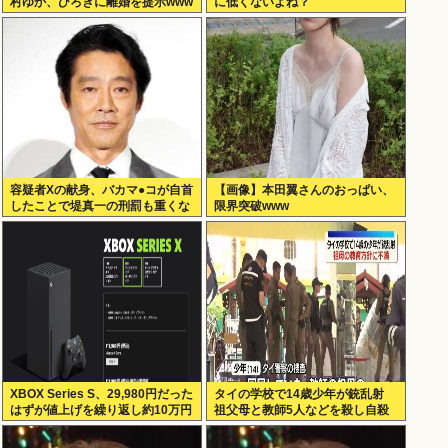
村ゆか、ひろきに離婚を提示www
に低くないよね？
容疑者Xの献身、バカマ●コが自首
【画像】本田翼さんのおっぱい、
したことで堤真一の刑罰も重くな
限界突破www
るwww
XBOX Series S、29,980円だった
タイの学校で14歳少年が銃乱射
はずが値上げを繰り返し約10万円
祖父母と教師5人などを殺し自殺
弱