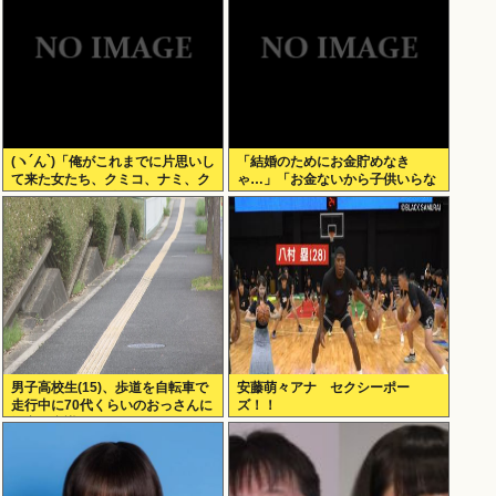
(ヽ´ん`)「俺がこれまでに片思いし
「結婚のためにお金貯めなき
て来た女たち、クミコ、ナミ、ク
ゃ…」「お金ないから子供いらな
ミコ(1人目とは別人、タミヨ、カ
い」←こいつら
オリ、ユカリ…」
男子高校生(15)、歩道を自転車で
安藤萌々アナ セクシーポー
走行中に70代くらいのおっさんに
ズ！！
衝突し意識不明にさせてしまう