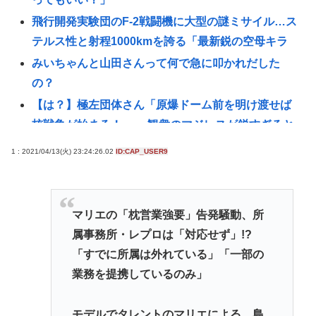
飛行開発実験団のF-2戦闘機に大型の謎ミサイル…ス
テルス性と射程1000kmを誇る「最新鋭の空母キラ
みいちゃんと山田さんって何で急に叩かれだした
の？
【は？】極左団体さん「原爆ドーム前を明け渡せば
核戦争が始まる！」→ 観衆のマジレスが鋭すぎると
ネットで話題に → www
1 : 2021/04/13(火) 23:24:26.02
ID:CAP_USER9
林家パー子、認知症だった
飯塚幸三って人の時の騒ぎ酷かったな。微罪で逃亡
の恐れがないなら逮捕されないって常識も知らんし
マリエの「枕営業強要」告発騒動、所
【悲報】日本さん、いよいよ本格的に壊れるwww
属事務所・レプロは「対応せず」!?
JAWSを超えるパニック映画あるんか？
「すでに所属は外れている」「一部の
業務を提携しているのみ」
トルコ、イラン、パキスタンの大同盟成立で、中東
で孤立するイランは滅亡不可避な情勢へwww
モデルでタレントのマリエによる、島
英名門大学最年少の黒人教授が辞任 論文盗作疑惑に