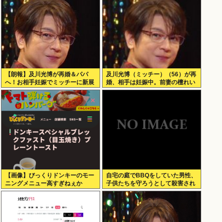
【朗報】及川光博が再婚＆パパ
及川光博（ミッチー）（56）が再
へ！お相手妊娠でミッチーに新展
婚、相手は妊娠中。前妻の檀れい
開
とは18年に離婚し子供はなし
【画像】びっくりドンキーのモー
自宅の庭でBBQをしていた男性、
ニングメニュー高すぎねぇか
子供たちを守ろうとして殺害され
てしまう