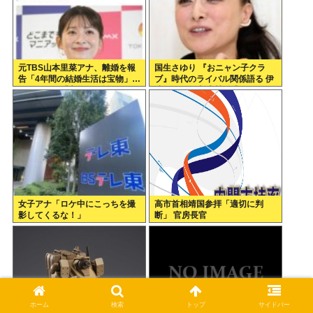
元TBS山本里菜アナ、離婚を報
国生さゆり 『おニャン子クラ
告「4年間の結婚生活は宝物」…
ブ』時代のライバル関係語る 伊
ヤフコメ民「宝物なら離婚しな
達みきおが直球質問「たとえば
いだろ」
誰です？」
女子アナ「ロケ中にこっちを撮
高市首相靖国参拝「適切に判
影してくるな！」
断」 官房長官
ホーム
検索
トップ
サイドバー