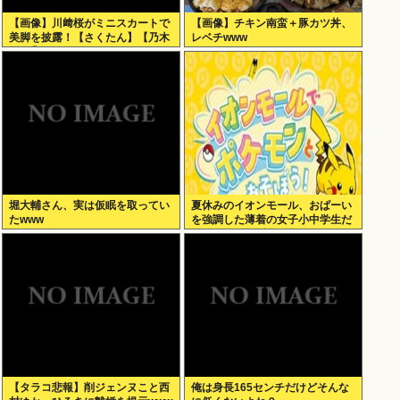
【画像】川﨑桜がミニスカートで
【画像】チキン南蛮＋豚カツ丼、
美脚を披露！【さくたん】【乃木
レベチwww
坂46】
堀大輔さん、実は仮眠を取ってい
夏休みのイオンモール、おぱーい
たwww
を強調した薄着の女子小中学生だ
らけ。あれ恥ずかしくないの？
【タラコ悲報】削ジェンヌこと西
俺は身長165センチだけどそんな