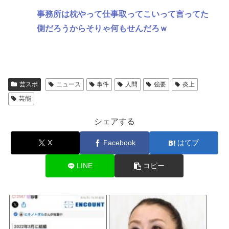
事務所は枕やって仕事取ってこいって言ってた
側だろうからそりゃ何もせんだろｗ
芸スポ
ニュース
事件
人間
強要
炎上
芸能
シェアする
X
Facebook
はてブ
LINE
コピー