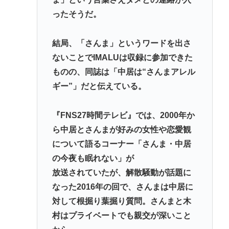
は必殺「人種差別ガー」で反撃
ったそうだ。
弁護士「オタクの献血は『女性の体内に自分の体液
を入れる』のが目的。場合によっては不同意性交罪
結局、「さんま」というワードを出さ
に当たる」
ないことでIMALUは収録に参加できた
堀大輔さん、寝る間も惜しんでレスバ祭りwww
ものの、同誌は「中居は“さんまアレル
ギー”」だと伝えている。
Powered by livedoor 相互RSS
『FNS27時間テレビ』では、2000年か
ら中居とさんまが好みの女性や恋愛観
について語るコーナー「さんま・中居
の今夜も眠れない」が
放送されていたが、解散騒動が話題に
なった2016年の回で、さんまは中居に
対して根掘り葉掘り質問。さんまと木
村はプライベートでも親交が深いこと