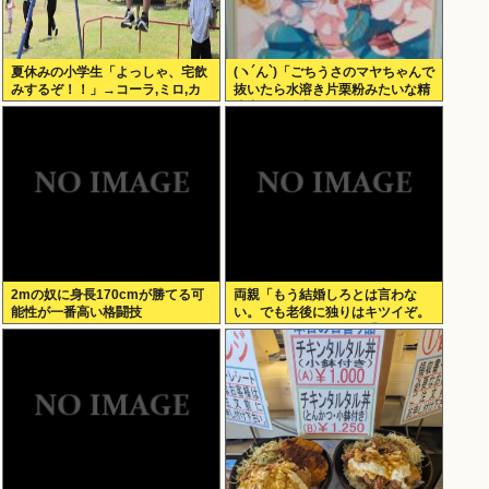
夏休みの小学生「よっしゃ、宅飲
(ヽ´ん`)「ごちうさのマヤちゃんで
みするぞ！！」→コーラ,ミロ,カ
抜いたら水溶き片栗粉みたいな精
ルピス！www
液出てきて我ながらビビった」
2mの奴に身長170cmが勝てる可
両親「もう結婚しろとは言わな
能性が一番高い格闘技
い。でも老後に独りはキツイぞ。
どうするんだ？」俺ら「…」