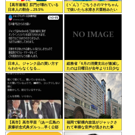
【高市速報】肛門が壊れている
(ヽ´ん`)「ごちうさのマヤちゃん
日本人の割合→29.5%
で抜いたら水溶き片栗粉みたい
な精液出てきて我ながらビビっ
た」
日本人、ジャンク品の買い方す
総務省「6月の消費支出が激減し
らわからなくなる…
たのは日曜日が去年より1日少な
かったから」
【高市】高市早苗「(あー広島の
福岡で駅構内放送がジャックさ
原爆祈念式典ダルっ…早く公邸
れて卑猥な音声が流された事
帰って寝たいわ…)」ウトウト
件、やはり元音声は動ありの動