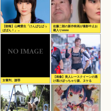
【朗報】山﨑愛生「けんぱなぱっ
佐藤二朗の新作映画が撮影中止お
ぱぱん！」←
蔵入りwww
【画像】美人レースクイーンの透
女審判、謝罪
け透けぽっちゃり腹、ヌケる