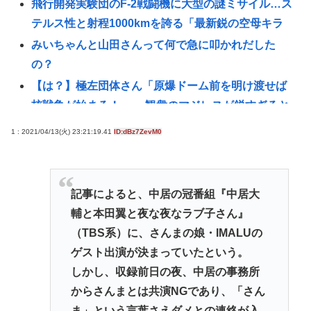
飛行開発実験団のF-2戦闘機に大型の謎ミサイル…ス
テルス性と射程1000kmを誇る「最新鋭の空母キラ
みいちゃんと山田さんって何で急に叩かれだした
の？
【は？】極左団体さん「原爆ドーム前を明け渡せば
核戦争が始まる！」→ 観衆のマジレスが鋭すぎると
ネットで話題に → www
1 : 2021/04/13(火) 23:21:19.41
ID:dBz7ZevM0
林家パー子、認知症だった
飯塚幸三って人の時の騒ぎ酷かったな。微罪で逃亡
の恐れがないなら逮捕されないって常識も知らんし
記事によると、中居の冠番組『中居大
【悲報】日本さん、いよいよ本格的に壊れるwww
輔と本田翼と夜な夜なラブ子さん』
JAWSを超えるパニック映画あるんか？
（TBS系）に、さんまの娘・IMALUの
ゲスト出演が決まっていたという。
トルコ、イラン、パキスタンの大同盟成立で、中東
しかし、収録前日の夜、中居の事務所
で孤立するイランは滅亡不可避な情勢へwww
からさんまとは共演NGであり、「さん
英名門大学最年少の黒人教授が辞任 論文盗作疑惑に
ま」という言葉さえダメとの連絡が入