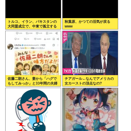
トルコ、イラン、パキスタンの
秋葉原、かつての活気が戻る
大同盟成立で、中東で孤立する
www
イランは滅亡不可避な情勢へ
www
佐藤二朗さん、妻から「ハグで
チアガール←なんでアメリカの
もしてみっか」と33年間の夫婦
女カーストの頂点なの?
生活で初めて言われる