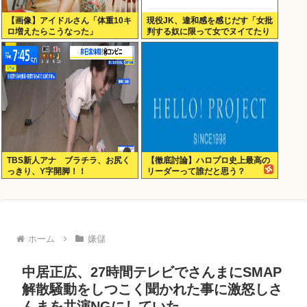
【画像】アイドルさん「体重10キ
現役JK、違和感を感じだす「女批
ロ増えたらこうなった」
判する奴に限って女でヌイてたり
するから意味わからなくなってき
た 」
TBS新人アナ ブラチラ、お尻く
【徹底討論】ハロプロ史上最高の
っきり、Y字開脚！！
リーダーって誰だと思う？
ホーム
嫌儲
中居正広、27時間テレビでさんまにSMAP
解散騒動をしつこく聞かれた事に激怒しさ
んまを共演NGにしていた