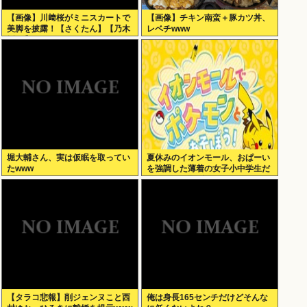
【画像】川﨑桜がミニスカートで
【画像】チキン南蛮＋豚カツ丼、
美脚を披露！【さくたん】【乃木
レベチwww
坂46】
堀大輔さん、実は仮眠を取ってい
夏休みのイオンモール、おぱーい
たwww
を強調した薄着の女子小中学生だ
らけ。あれ恥ずかしくないの？
【タラコ悲報】削ジェンヌこと西
俺は身長165センチだけどそんな