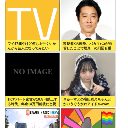
画だった
ワイ47歳やけど何も上手くいか
容疑者Xの献身、バカマ●コが自
んから芸人になってみたい
首したことで堤真一の刑罰も重
くなるwww
1Kアパート家賃が10万円以上す
きゅーすとの増田彩乃ちゃんと
る時代、年金14万円前後だと賃
かいうぐうかわアイドルwww
貸の人は無理じゃね？