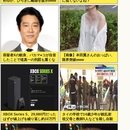
村ゆか、ひろきに離婚を提示www
に低くないよね？
容疑者Xの献身、バカマ●コが自首
【画像】本田翼さんのおっぱい、
したことで堤真一の刑罰も重くな
限界突破www
るwww
XBOX Series S、29,980円だった
タイの学校で14歳少年が銃乱射
はずが値上げを繰り返し約10万円
祖父母と教師5人などを殺し自殺
弱