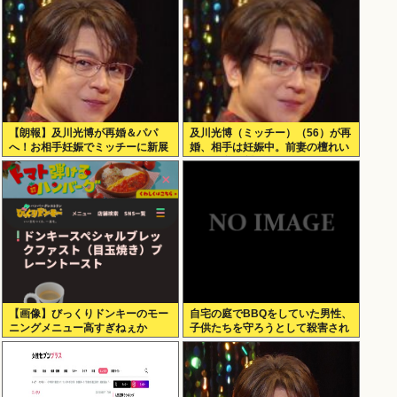
【朗報】及川光博が再婚＆パパ
及川光博（ミッチー）（56）が再
へ！お相手妊娠でミッチーに新展
婚、相手は妊娠中。前妻の檀れい
開
とは18年に離婚し子供はなし
【画像】びっくりドンキーのモー
自宅の庭でBBQをしていた男性、
ニングメニュー高すぎねぇか
子供たちを守ろうとして殺害され
てしまう