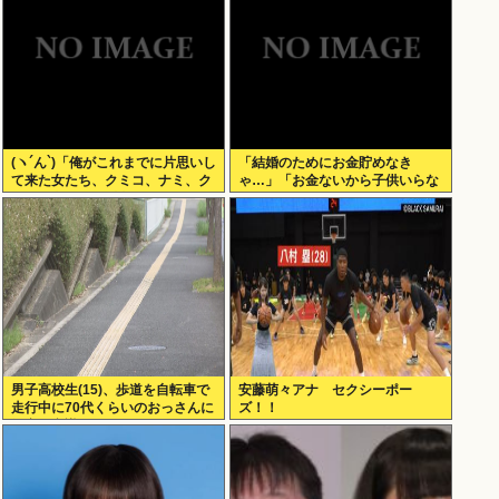
(ヽ´ん`)「俺がこれまでに片思いし
「結婚のためにお金貯めなき
て来た女たち、クミコ、ナミ、ク
ゃ…」「お金ないから子供いらな
ミコ(1人目とは別人、タミヨ、カ
い」←こいつら
オリ、ユカリ…」
男子高校生(15)、歩道を自転車で
安藤萌々アナ セクシーポー
走行中に70代くらいのおっさんに
ズ！！
衝突し意識不明にさせてしまう