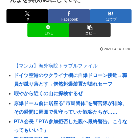
X
Facebook
はてブ
LINE
コピー
2021.04.14 00:20
【マンガ】海外病院トラブルファイル
ドイツ空港のウクライナ機に自爆ドローン接近→職
員が蹴り落とす→偶然起爆装置が壊れセーフ
暇やから近くの山に探検するぜ
原爆ドーム前に居座る”市民団体”を警官隊が排除、
その瞬間に周囲で見守っていた観客たちが……
PTA会長「PTA参加拒否した親へ最終警告。こうな
ってもいい？」