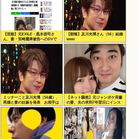
【芸能】元EXILE・黒木啓司さ
【朗報】及川光博さん（56）結婚
ん、妻・宮崎麗果被告へのDVで
www
逮捕されていたと判明（全身打
撲、頭部裂傷及び打撲、頸部損
傷）
ミッチーこと及川光博（56歳）、
【ネット騒然】元ジャンポケ斉藤
再婚と妻の妊娠を発表 お相手は
の妻、夫の求刑7年翌日にインス
一般女性
タ更新！その内容がガチでヤバす
ぎる…