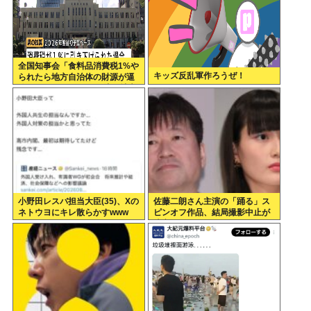
全国知事会「食料品消費税1%や
キッズ反乱軍作ろうぜ！
られたら地方自治体の財源が逼
迫してしまう 」…この流れ地方
税増税するしかないよ、もう
小野田レスバ担当大臣(35)、Xの
佐藤二朗さん主演の「踊る」ス
ネトウヨにキレ散らかすwww
ピンオフ作品、結局撮影中止が
決定www