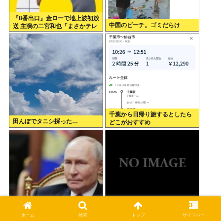
『8番出口』金ローで地上波初放
中国のビーチ。ゴミだらけ
送 主演の二宮和也「まさかテレ
ビにまで迷い込んでしまうと
は」
千葉から日帰り旅するとしたら
田んぼでタニシ採った…
どこがおすすめ
【ロシア】 左翼リベラル政党、
政府「だから女性に子供を産ん
ホーム
検索
トップ
サイドバー
スパイ認定されて下院選から排
でもらうには、どうしたらいい