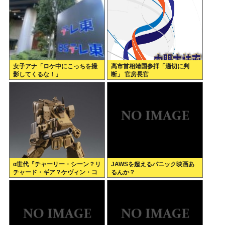
女子アナ「ロケ中にこっちを撮
高市首相靖国参拝「適切に判
影してくるな！」
断」 官房長官
α世代『チャーリー・シーン？リ
JAWSを超えるパニック映画あ
チャード・ギア？ケヴィン・コ
るんか？
スナー？誰ですかそれ？？』何
故なのか