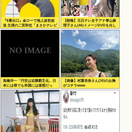
『8番出口』金ローで地上波初放
【朗報】元日テレ女子アナ脊山麻
送 主演の二宮和也「まさかテレビ
理子さん(46)イメージDVDを出し
にまで迷い込んでしまうとは」
てしまう（画像・動画あり）
高橋洋一「円安は近隣窮乏化。日
【画像】村重杏奈さん(30)のお胸
本には得でも米国には迷惑だっ
がコチラwww
た」