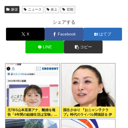
嫌儲
ニュース
炎上
芸能
シェアする
X
Facebook
はてブ
LINE
コピー
元TBS山本里菜アナ、離婚を報
国生さゆり 『おニャン子クラ
告「4年間の結婚生活は宝物」…
ブ』時代のライバル関係語る 伊
ヤフコメ民「宝物なら離婚しな
達みきおが直球質問「たとえば
いだろ」
誰です？」