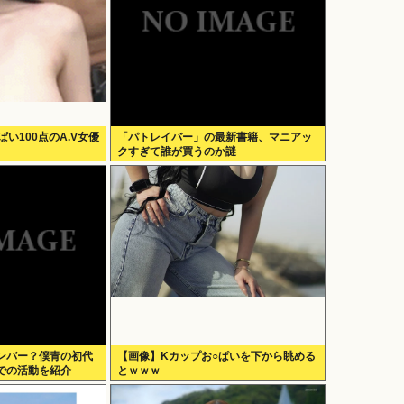
ぱい100点のA.V女優
「パトレイバー」の最新書籍、マニアッ
クすぎて誰が買うのか謎
ンバー？僕青の初代
【画像】Kカップお○ぱいを下から眺める
での活動を紹介
とｗｗｗ