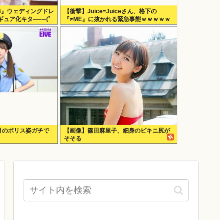
3』ウェディングドレ
【衝撃】Juice=Juiceさん、格下の
ュア化キタ───(ﾟ
『≠ME』に抜かれる緊急事態ｗｗｗｗｗ
ｗｗｗｗｗｗｗ
咲月のポリス姿ガチで
【画像】篠田麻里子、細身のビキニ尻が
そそる