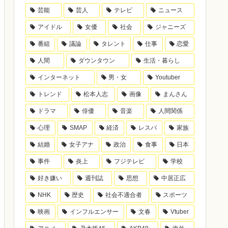
芸能
芸人
テレビ
ニュース
アイドル
女優
社会
ジャニーズ
番組
議論
タレント
仕事
恋愛
人間
ダウンタウン
生活・暮らし
インターネット
男・女
Youtuber
トレンド
松本人志
画像
まんさん
ドラマ
俳優
音楽
人間関係
心理
SMAP
経済
レスバ
家族
結婚
女子アナ
政治
食事
日本
事件
炎上
フジテレビ
学校
好き嫌い
週刊誌
思想
中居正広
NHK
歴史
社会不適合者
スポーツ
映画
インフルエンサー
文春
Vtuber