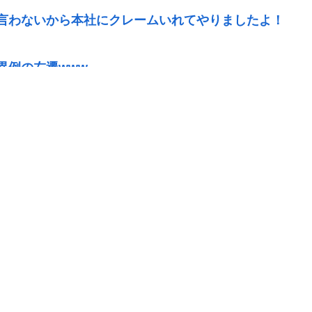
言わないから本社にクレームいれてやりましたよ！
異例の左遷www
0』『NASDAQ100』しか買わない
ても値段据え置き
の生活は至れり尽くせりで全く不自由ない、ありが
わからないから叩くな」とかゆうチキン野郎が増え
www
！脱毛モメンいるか？？
本当です。信じて下さい」 ←何でこの主張が通らな