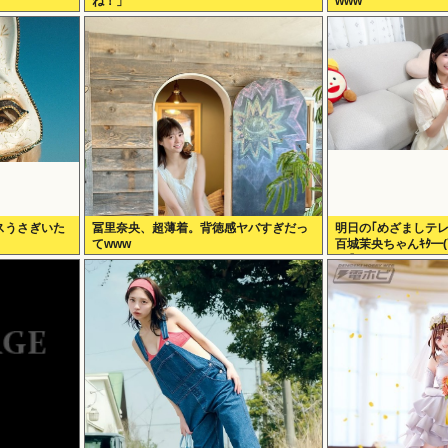
ね！」
www
スうさぎいた
冨里奈央、超薄着。背徳感ヤバすぎだっ
明日の｢めざましテ
てwww
百城茉央ちゃんｷﾀ━(
46】