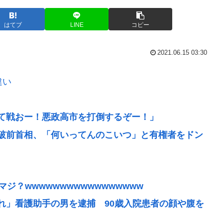
はてブ
LINE
コピー
2021.06.15 03:30
違い
て戦おー！悪政高市を打倒するぞー！」
破前首相、「何いってんのこいつ」と有権者をドン
ジ？wwwwwwwwwwwwwwwww
れ」看護助手の男を逮捕 90歳入院患者の顔や腹を