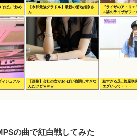
きそば」”炒め
【令和最強グラドル】最新の菊地姫奈さ
『ライザのアトリエ
ん
ス姿のライザがフィギ
∀ﾟ)───!!!!!
ヴィジュアル
【画像】会社の女がお○ぱい強調しすぎな
細すぎる足...菅原
んだけどｗｗｗ
エグいって・・・
DWIMPSの曲で紅白戦してみた