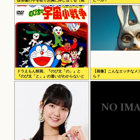
役俳優の手を取りお胸に押し当てる（画
ピール！
像あり）
ドラえもん映画、『のび太「の」』と
【画像】こんなエッチなメ
『のび太「と」』の違いがわからないと
ら？
話題に