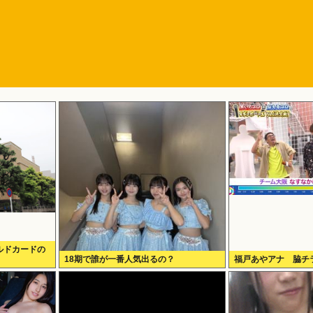
ルドカードの
18期で誰が一番人気出るの？
福戸あやアナ 脇チ