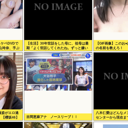
ケベDVDで
【生活】30年世話をした母に、祖母は最
【GIF画像】このお●
山玲奈、手ぶ
期「よく世話してくれたね。ずっと嫌い
の名前を教えろ！
！新作「聖な
だったのが残念だよ」と言って死んだ
！
服姿がエロ過
八木仁愛はどんなメ
吉岡恵麻アナ ノースリーブ！！
【櫻坂46】
センターから現在ま