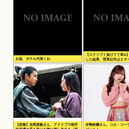
【スクリプト負けてて草w
お盆、ホテル代高くね
した結果、理系以外はエラ
いた【ガチ】」について、
に話そうか
【悲報】吉岡里帆さん、アドリブで相手
伊勢鈴蘭さん、コカ・コー