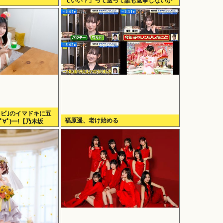
ていい？」って送って誰も返事しないか
ら無視でいいよね？
レビ｣のイマドキに五
福原遥、老け始める
ﾟ∀ﾟ)━!【乃木坂