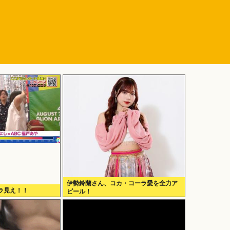
伊勢鈴蘭さん、コカ・コーラ愛を全力ア
ラ見え！！
ピール！