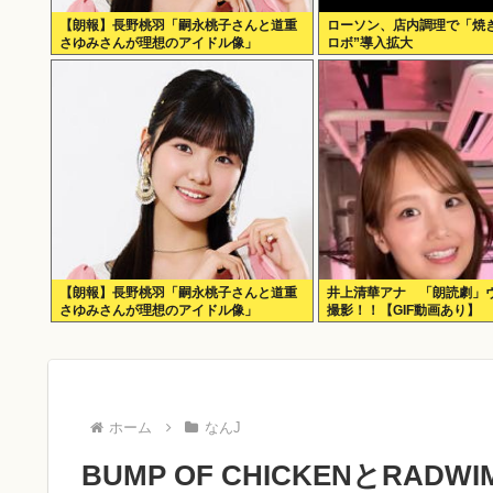
【朗報】長野桃羽「嗣永桃子さんと道重
ローソン、店内調理で「焼
さゆみさんが理想のアイドル像」
ロボ”導入拡大
【朗報】長野桃羽「嗣永桃子さんと道重
井上清華アナ 「朗読劇」
さゆみさんが理想のアイドル像」
撮影！！【GIF動画あり】
ホーム
なんJ
BUMP OF CHICKENとRA