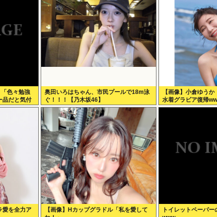
】「色々勉強
奥田いろはちゃん、市民プールで18m泳
【画像】小倉ゆうか
ー品だと気付
ぐ！！！【乃木坂46】
水着グラビア復帰ww
もっと具体的
ラ愛を全力ア
【画像】Hカップグラドル「私を愛して
トイレットペーパー