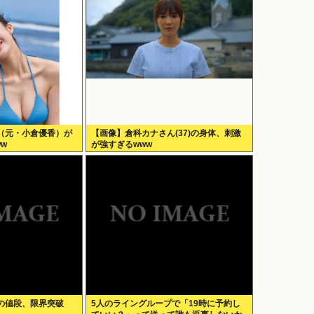
（元・小倉優香）が
【画像】倉科カナさん(37)の身体、刺激
w
が強すぎるwww
の値段、限界突破
5人のライングループで「19時に予約し