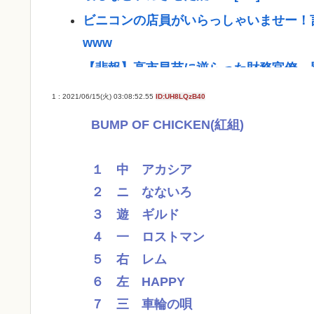
ビニコンの店員がいらっしゃいませー！
www
【悲報】高市早苗に逆らった財務官僚、
【悲報】NISA民、『オルカン』『S&P50
1 : 2021/06/15(火) 03:08:52.55
ID:UH8LQzB40
【悲報】お弁当屋さん、消費税が下がっ
BUMP OF CHICKEN(紅組)
高市総理と対話の避難所代表者「避難所
とう！日本人でよかった！」
１ 中 アカシア
ここ数年「どっちもどっち」とか「まだ
２ ニ なないろ
たけどどっから来たの？(´・ω・`)
３ 遊 ギルド
４ 一 ロストマン
【動画】手術中に熊本地震直撃やばすぎ
５ 右 レム
医療脱毛・脱毛サロンを考えてるんだが
６ 左 HAPPY
ジャンポケ斉藤「同意があったんです。
７ 三 車輪の唄
いの？