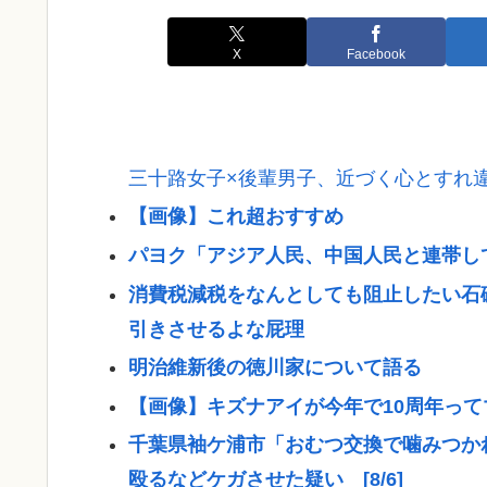
X
Facebook
三十路女子×後輩男子、近づく心とすれ
【画像】これ超おすすめ
パヨク「アジア人民、中国人民と連帯し
消費税減税をなんとしても阻止したい石
引きさせるよな屁理
明治維新後の徳川家について語る
【画像】キズナアイが今年で10周年ってマ
千葉県袖ケ浦市「おむつ交換で噛みつか
殴るなどケガさせた疑い [8/6]