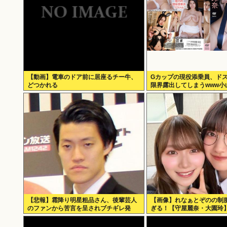
【動画】電車のドア前に居座るチー牛、
Gカップの現役添乗員、ドス
どつかれる
限界露出してしまうwww小
らや極小ビキニで大放出！
る山」の動画＆画像まとめ
【悲報】霜降り明星粗品さん、後輩芸人
【画像】れなぁとぞのの制
のファンから苦言を呈されブチギレ発
ぎる！【守屋麗奈・大園玲】
狂…