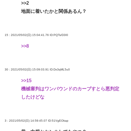
>>2
カズレーザー、車の任意保険を巡り持論「強制しろ
地面に着いたかと関係あるん？
よ！」「保険にも入れないヤツは運転すんなよ」
エッセイスト「原爆を二度と使わせてはならない」
→「もちろん中国の核も非難する？」→ブロックさ
15 : 2021/05/02(日) 15:04:41.76
ID:PQTs/D3I0
れる
>>8
被災地・熊本、泥酔者の通報が止まらず県警が異例
のお願い
共産党信者「募金で共産党を叩くのは、頑張る人を
30 : 2021/05/02(日) 15:09:03.91
ID:Dx3qML5u0
邪魔したいという日本人らしい薄暗い欲望のせい」
>>15
パチ●コ中毒者の99%はアニメに興味なく、いつも打
機械審判はワンバウンドのカーブすとら悪判定
ってる台の原作も知らないという不都合な真実
したけどな
Powered by livedoor 相互RSS
3 : 2021/05/02(日) 14:59:45.07
ID:51VgEOkap