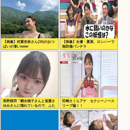
【画像】村重杏奈さん(30)のおつ
【画像】女優・夏菜、ロンハーで
ぱいが凄いwww
無防備パンチラ
長野桃羽「嗣永桃子さんと道重さ
田﨑さくらアナ セクシーノース
ゆみさんに憧れているので、ふた
リーブ脇！！
りの憧れの部分をぎゅっと集めた
存在になり