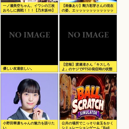
一ノ瀬美空ちゃん、イワシの三枚
【画像あり】剛力彩芽さんの現在
おろしに挑戦！！！【乃木坂46】
の姿、エッッッッッッッッッッッ
ッ！
【悲報】渡邊渚さん「キスしろ
優しい友達欲しい。
よ」のヤジでPTSD発症時の状態
に逆戻り
小野田華凛ちゃんの魅力を語りた
公共の場所でこっそり金玉をかく
い
シミュレーションゲーム「Ball