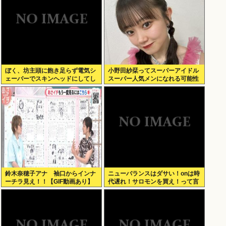
ぼく、坊主頭に飽き足らず電気シ
小野田紗栞ってスーパーアイドル
ェーバーでスキンヘッドにしてし
スーパー人気メンになれる可能性
まう
あったよな？
鈴木奈穂子アナ 袖口からインナ
ニューバランスはダサい！onは時
ーチラ見え！！【GIF動画あり】
代遅れ！サロモンを買え！って言
われたから買ったんやが