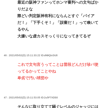
最近の阪神ファンってホンマ審判への文句ばか
りだよな
際どい判定阪神有利にならんとすぐ「パイア
だ！」「下手くそ！」「誤審だ！」って喚いて
るやん
大嫌いな虚カスそっくりになってきてるぞ
46 : 2021/05/02(日) 15:11:33.22
ID:dN9QIcGU0
これで文句言うってことは普段どんだけ珍パ使
ってるかってことやね
卑劣で汚い球団や
47 : 2021/05/02(日) 15:11:53.05
ID:2u5F7XDS0
そんなに取り立てて騒ぐレベルのジャッジには