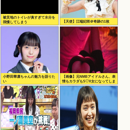
被災地のトイレが臭すぎて水分を
【天使】江端妃咲＠奇跡の1枚
我慢してしまう
小野田華凛ちゃんの魅力を語りた
【画像】元NMBアイドルさん、表
い
情もカラダもS♡X女になってしま
うｗｗｗ