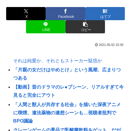
X
Facebook
はてブ
LINE
コピー
2021.05.02 15:30
それは純愛か、それともストーカー疑惑か
「片親の女だけはやめとけ」という風潮、広まりつ
つある
【動画】昔のドラマのレ●プシーン、リアルすぎて今
見ると完全にアウト
「人間と獣人が共存する社会」を描いた深夜アニメ
に喫煙、違法薬物の連想シーンも…視聴者批判で
BPO議論
クレーンゲームの景品で乳酸菌飲料をゲット、だが