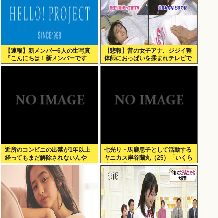
【速報】新メンバー6人の生写真
【悲報】昔の女子アナ、ジジイ整
『こんにちは！新メンバーです
体師におっぱいを揉まれテレビで
☆』
放送されてしまうwww
近所のコンビニの出禁が1年以上
七光り・馬鹿息子として活動する
経ってもまだ解除されないんや
ヤニカス岸谷蘭丸（25）「いくら
が…
税金を我々が払ってるんだと」