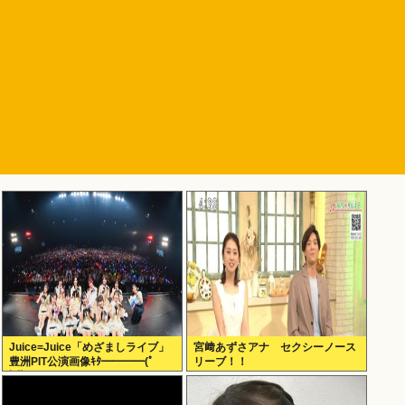
Juice=Juice「めざましライブ」
宮﨑あずさアナ セクシーノース
豊洲PIT公演画像ｷﾀ━━━━(ﾟ
リーブ！！
∀ﾟ)━━━━!!