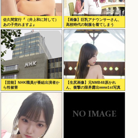
佐久間宣行『（井上和に対して）
【画像】巨乳アナウンサーさん、
あの子売れますよ』
高校時代の制服を着てしまう
【芸能】NHK職員が番組出演者か
【生尻画像】元NMB48原かれ
ら性被害
ん、衝撃の限界露出www1st写真
集でパールTバックのランジェリ
ー姿を解禁！！！