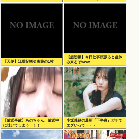
Scratch Simulator」がSteamで
発表される
【超朗報】今日仕事頑張ると盆休
【天使】江端妃咲＠奇跡の1枚
み来るぞwww
【放送事故】あのちゃん、放送中
小坂菜緒の最新『下半身』ガチで
に吐いてしまう！！！
エグいって・・・