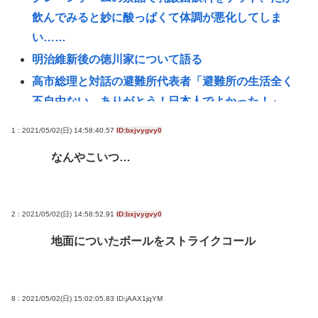
飲んでみると妙に酸っぱくて体調が悪化してしま
い……
明治維新後の徳川家について語る
高市総理と対話の避難所代表者「避難所の生活全く
不自由ない、ありがとう！日本人でよかった！」
20代「50年ローンでええやろ」←これマジ？？？
1 : 2021/05/02(日) 14:58:40.57
ID:bxjvygvy0
【熊本地震】共産党・寺本けんた「災害募金に関す
なんやこいつ…
るデマを流す人は被災地への支援を妨害しているこ
とを自覚してください」 ネット「では熊本に直接募
金すればいいだけですね！」
2 : 2021/05/02(日) 14:58:52.91
ID:bxjvygvy0
リニア大阪延伸「工期示せない」 JR東海社長、名古
地面についたボールをストライクコール
屋開業後の早期着手を強調
ドン・キホーテ露店「うなぎのかば焼き」で食中毒
男女14人が発熱や腹痛など訴え…サルモネラ属の菌
8 : 2021/05/02(日) 15:02:05.83
ID:jAAX1jqYM
検出