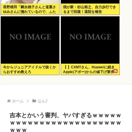
長野桃羽「嗣永桃子さんと道重さ
我が家・杉山裕之、自力歩行でき
ゆみさんに憧れているので、ふた
るまで回復！退院を報告
りの憧れの部分をぎゅっと集めた
存在になりたいです！」
今からジュニアアイドルで抜くか
【 】CXMTさん、Huaweiに続き
らおすすめ教えろ
Apple(アポー)からの値下げ要求
も拒否！！！半導体バボー継続
へ！！！
ホーム
なんJ
吉本とかいう審判、ヤバすぎるｗｗｗｗｗ
ｗｗｗｗｗｗｗｗｗｗｗｗｗｗｗｗｗｗｗ
ｗｗｗ