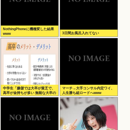
NothingPhoneに機種変した結果
3日間お風呂入れてない
www
中学生「嫌儲では大卒が貧乏で、
マーチ→大手コンサル内定ワイ、
高卒が金持ちが多い 無能な大卒の
人生勝ち組ロードへwww
集まりw」エックスで一万いいね