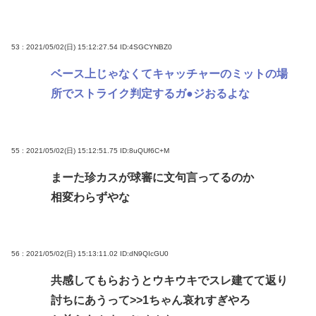
53 : 2021/05/02(日) 15:12:27.54
ID:4SGCYNBZ0
ベース上じゃなくてキャッチャーのミットの場
所でストライク判定するガ●ジおるよな
55 : 2021/05/02(日) 15:12:51.75
ID:8uQUf6C+M
まーた珍カスが球審に文句言ってるのか
相変わらずやな
56 : 2021/05/02(日) 15:13:11.02
ID:dN9QIcGU0
共感してもらおうとウキウキでスレ建てて返り
討ちにあうって
>>1
ちゃん哀れすぎやろ