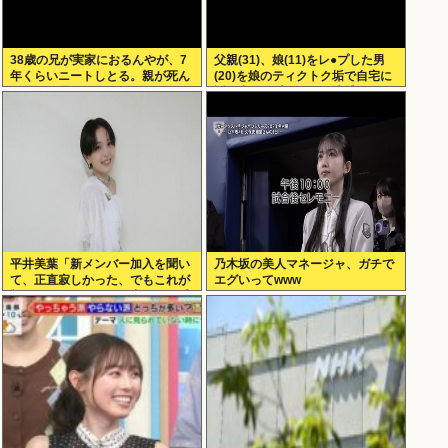
38歳の兄が実家におるんやが、7
父親(31)、娘(11)をレ●プした男
年くらいニートしとる。親が死ん
(20)を娘のティクトク垢で自宅に
だ後の処理どうしよう
誘い出し自助 2人とも逮捕
平井美葉「新メンバー加入を聞い
乃木坂の美人マネージャ、ガチで
て、正直寂しかった、でもこれが
エグいってwww
新しいビヨなんだと、寂しさを受
け止めるこ