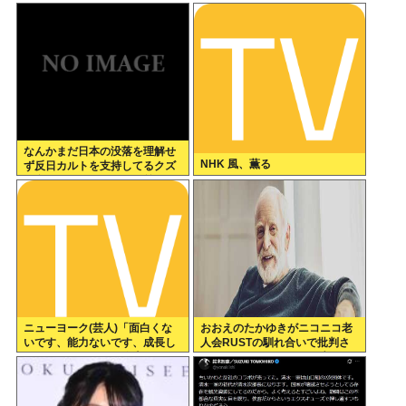
てたよな
なんかまだ日本の没落を理解せ
NHK 風、薫る
ず反日カルトを支持してるクズ
が多いんだけどなんだお前ら
ニューヨーク(芸人)「面白くな
おおえのたかゆきがニコニコ老
いです、能力ないです、成長し
人会RUSTの馴れ合いで批判さ
ないです、たびたび炎上しま
れてるけど、おえちゃん言うほ
す」←それでもゴリ押される理
ど悪いか？
由