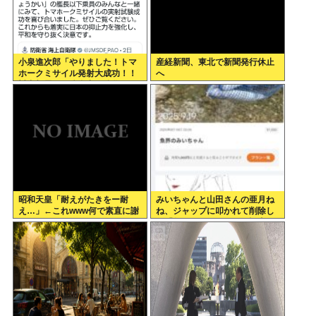
小泉進次郎「やりました！トマ
産経新聞、東北で新聞発行休止
ホークミサイル発射大成功！！
へ
対中朝露への防衛力を強化して
ますw」
昭和天皇「耐えがたきをー耐
みいちゃんと山田さんの亜月ね
え…」←これwww何で素直に謝
ね、ジャップに叩かれて削除し
れねーの？？！？
た「魚界のみいちゃん」記事を
復活