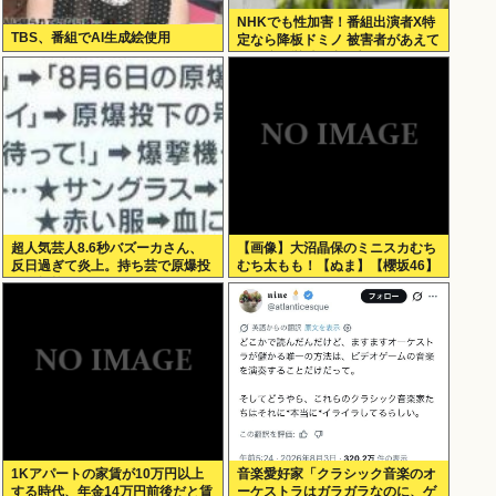
NHKでも性加害！番組出演者X特
TBS、番組でAI生成絵使用
定なら降板ドミノ 被害者があえて
〝最強〟労働組合を頼ったワケ
超人気芸人8.6秒バズーカさん、
【画像】大沼晶保のミニスカむち
反日過ぎて炎上。持ち芸で原爆投
むち太もも！【ぬま】【櫻坂46】
下を揶揄
1Kアパートの家賃が10万円以上
音楽愛好家「クラシック音楽のオ
する時代、年金14万円前後だと賃
ーケストラはガラガラなのに、ゲ