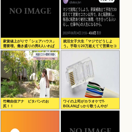
家賃値上がりで「シェアハウス」
就活女子大生「マジでどうしよ
需要増。働き盛りの男8人いれば
う。手取り20万超えてて営業セコ
一軒家暮らしも余裕で毎日楽しい
カン以外で転勤無しの会社ない」
竹﨑由佳アナ ピタパンのお
ワイの上司がカラオケでT-
尻！！
BOLANばっかり歌うんやが