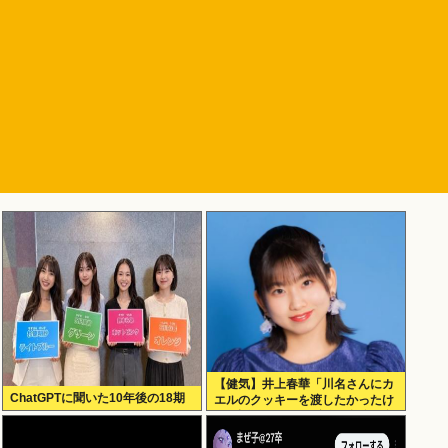
【健気】井上春華「川名さんにカ
ChatGPTに聞いた10年後の18期
エルのクッキーを渡したかったけ
ど、話しかけられず結局自分で食
べた」