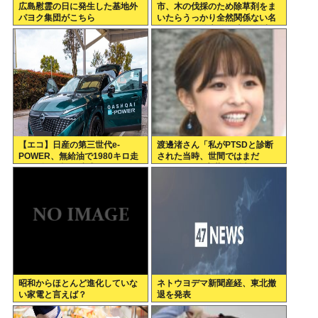
広島慰霊の日に発生した基地外
市、木の伐採のため除草剤をま
パヨク集団がこちら
いたらうっかり全然関係ない名
物イチョウ並木道54本を全滅さ
せてしまう(・ω<)
【エコ】日産の第三世代e-
渡邊渚さん「私がPTSDと診断
POWER、無給油で1980キロ走
された当時、世間ではまだ
ってギネス記録達成
PTSDという言葉は浸透されて
なかった」
昭和からほとんど進化していな
ネトウヨデマ新聞産経、東北撤
い家電と言えば？
退を発表