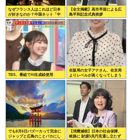
なぜフランス人はこれほど日本
【全文掲載】高市早苗による広
が好きなのか？中国ネット「中
島平和記念式典挨拶
国人も日本が好き」
在阪局の女子アナさん、在京局
TBS、番組でAI生成絵使用
よりレベルが高くなってしまう
でも8月6日バズーカって完全に
【消費減税】日本の社会保障、
ジャップと広島のことバカにし
岐路に 財源5兆円見通し立たず