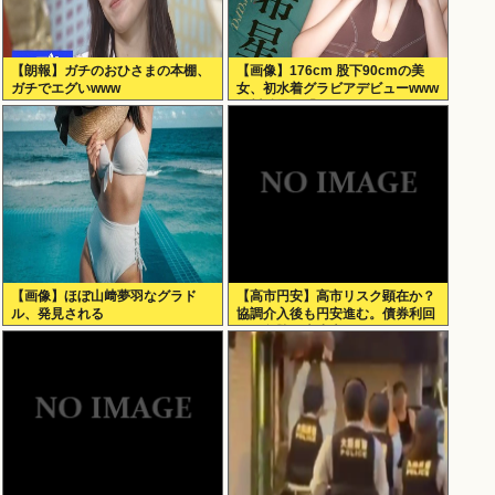
【朗報】ガチのおひさまの本棚、
【画像】176cm 股下90cmの美
ガチでエグいwww
女、初水着グラビアデビューwww
緑川希星、「ヤンジャン」で圧倒
的スタイルを初解放！！！
【画像】ほぼ山﨑夢羽なグラド
【高市円安】高市リスク顕在か？
ル、発見される
協調介入後も円安進む。債券利回
りは急騰。大丈夫なのか？