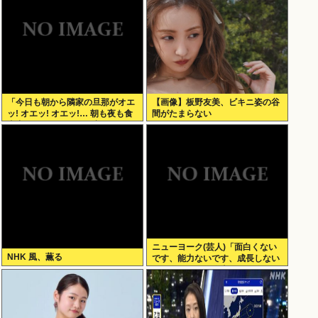
「今日も朝から隣家の旦那がオエ
【画像】板野友美、ビキニ姿の谷
ッ! オエッ! オエッ!… 朝も夜も食
間がたまらない
事中もかなりえづきの音がして不
愉快な1日が始まります…」
ニューヨーク(芸人)「面白くない
NHK 風、薫る
です、能力ないです、成長しない
です、たびたび炎上します」←そ
れでもゴリ押される理由