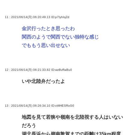
11 : 2021/06/14(月) 06:20:49.13
ID:p7IyhIqZd
金沢行ったとき思ったわ
関西のようで関西でない独特な感じ
でももう思い出せない
12 : 2021/06/14(月) 06:21:33.82
ID:wzBvRaBu0
いや北陸弁だったよ
13 : 2021/06/14(月) 06:26:34.10
ID:oWHESRoG0
地図を見て若狭や嶺南を北陸視する人はいない
だろう
湖北長浜から嶺南敦賀までの距離は35km程度