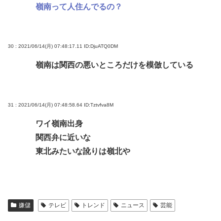
嶺南って人住んでるの？
30 : 2021/06/14(月) 07:48:17.11
ID:DjuATQ0DM
嶺南は関西の悪いところだけを模倣している
31 : 2021/06/14(月) 07:48:58.64
ID:Tztvfva8M
ワイ嶺南出身
関西弁に近いな
東北みたいな訛りは嶺北や
嫌儲
テレビ
トレンド
ニュース
芸能