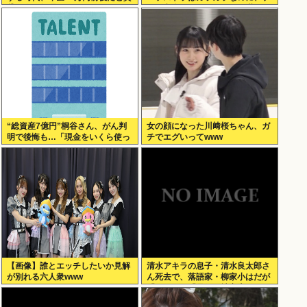
貸の人は無理じゃね？
ーム音楽のオーケストラは満員…
本当にイライラする」
“総資産7億円”桐谷さん、がん判
女の顔になった川﨑桜ちゃん、ガ
明で後悔も…「現金をいくら使っ
チでエグいってwww
ておきたかった？」にまさかの回
答
【画像】誰とエッチしたいか見解
清水アキラの息子・清水良太郎さ
が別れる六人衆www
ん死去で、落語家・柳家小はだが
「いじめ」「暴行」被害告発