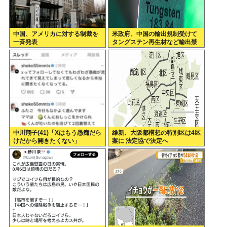
中国、アメリカに対する制裁を
米政府、中国の輸出規制受けて
一斉発表
タングステン再生材など輸出禁
止へ 日本さん米中に挟み撃ちさ
れる形に
中川翔子(41)「Xはもう愚痴だら
維新、大阪都構想の特別区は4区
けだから開きたくない」
案に 法定協で決定へ