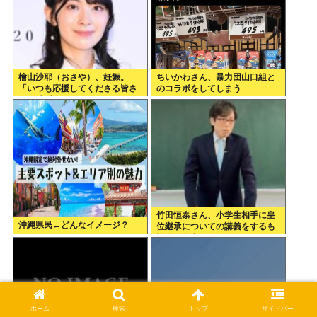
檜山沙耶（おさや）、妊娠。
ちいかわさん、暴力団山口組と
「いつも応援してくださる皆さ
のコラボをしてしまう
まに感謝 」
竹田恒泰さん、小学生相手に皇
沖縄県民←どんなイメージ？
位継承についての講義をするも
論理的思考ができなくなってし
まい失敗
ホーム
検索
トップ
サイドバー