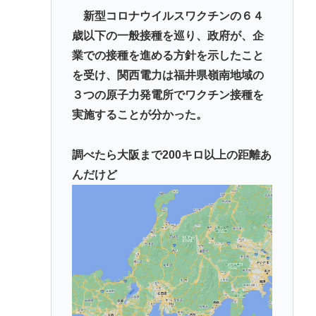
メンタリストDaiGo「SNS最大のデメリットは口を
新型コロナウイルスワクチンの６４
開く価値がない奴が発信できるようになったこと」
歳以下の一般接種を巡り、政府が、企
業での接種を進める方針を示したこと
【速報】NHKの性被害問題、性加害した番組出演者
を受け、関西電力は福井県嶺南地域の
が衝撃告白！
３つの原子力発電所でワクチン接種を
【消費減税】日本の社会保障、岐路に 財源5兆円見通
実施することが分かった。
し立たず
【画像】アトリエファン「アトリエはエ口いゲーム
調べたら大阪まで200キロ以上の距離あ
じゃない！ライザを性的な目で見てる奴はにわ
んだけど
か！」
Powered by livedoor 相互RSS