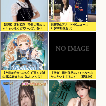
【肥報】西村乙輝「昨日の夜めち
副島萌生アナ NHKニュース
ゃくちゃ遅くまでいっぱい食べ
7【GIF動画あり】
た。今日もいっぱい食べてやる」
【今日は分身しない】町田ちま誕
【画像】田村保乃のパイもなかな
生日2026まとめ【にじさんじ】
か大きい！【ほのす】【櫻坂46】