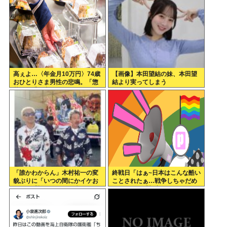
高ぇよ…〈年金月10万円〉74歳
【画像】本田望結の妹、本田望
おひとりさま男性の悲鳴。「惣
結より実ってしまう
菜すら手が出ない」
「誰かわからん」木村祐一の変
終戦日「はぁ~日本はこんな酷い
貌ぶりに「いつの間にかイケお
ことされたぁ…戦争しちゃだめ
じに」「松ちゃんより痩せてな
ぇ…」ワイ「加害にも触れた
い？」「渋く」
ら？」