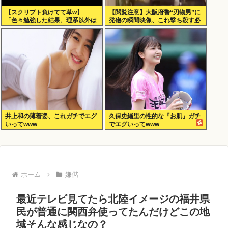
【スクリプト負けてて草w】
【閲覧注意】大阪府警“刃物男”に
「色々勉強した結果、理系以外は
発砲の瞬間映像、これ撃ち殺す必
エラー品だと気付いた【ガチ】」
要あったのか？
について、もっと具体的に話そう
か
井上和の薄着姿、これガチでエグ
久保史緒里の性的な『お肌』ガチ
いってwww
でエグいってwww
ホーム
嫌儲
最近テレビ見てたら北陸イメージの福井県
民が普通に関西弁使ってたんだけどこの地
域そんな感じなの？