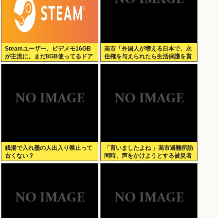
Steamユーザー、ビデメモ16GB
高市「外国人が増える日本で、永
が主流に。まだ8GB使ってるドア
住権を与えられたら生活保護を貰
ホの嫌儲民は反省文書いてね。
うなんて人が増えては困る。日本
人以上の水準の人のみ許可しま
す」
銭湯で入れ墨の人出入り禁止って
「言いましたよね 」高市避難所訪
古くない？
問時、声をかけようとする被災者
を威圧する謎のハゲガードマンが
発生