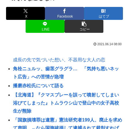
X
Facebook
はてブ
LINE
コピー
2021.06.14 08:00
成長の先で気づいた想い、不器用な大人の恋
角栓ニュルッ、歯茎グラグラ… 「気持ち悪いネッ
ト広告」への苦情が急増
播磨赤松氏について語る
【北海道】『クマスプレーを誤って噴射してしまい
浴びてしまった』トムラウシ山で登山中の女子高校
生が熊除
「国旗損壊罪は違憲」憲法研究者199人、廃止を求め
て声明 ←なら国旗破損して逮捕されて裁判すれば