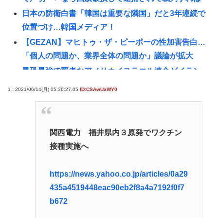
日本の防衛白書「韓国は重要な隣国」だと3年連続で
位置づけ…韓国メディア！
【GEZAN】マヒトゥ・ザ・ピーポーの性加害告白…
「個人の問題か、業界全体の問題か」議論が拡大
最恐最強で覇者なアメリカイスラエル連合がイラン
に実質敗北な理由、分からない
1 : 2021/06/14(月) 05:36:27.05
ID:CSAwUaWY0
【衝撃】100万部を切ったジャンプが最強部数653万
部を記録した時の週刊少年ジャンプの面子がヤバす
ぎる
関西電力 福井県内３原発でワクチン
赤十字、スペイン領セウタに殺到した不法移民に物
接種実施へ
資を支給
【注目】元ジャンポケ・斉藤慎二被告（43）に懲役7
https://news.yahoo.co.jp/articles/0a29
年を求刑‼
435a4519448eac90eb2f8a4a7192f0f7
【悲報】女さん、事故（全治4ヶ月半・車は廃車）で
b672
ぶつけられた相手と付き合ってしまうwww