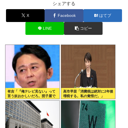
シェアする
X
Facebook
はてブ
LINE
コピー
有吉「『俺テレビ見ない』って
高市早苗「消費税は絶対に2年後
言う奴おかしいだろ。団子屋で
増税する。私の覚悟だ。」
『団子食べない』って言うか？
こっちは芸人だぞ」