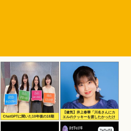
【健気】井上春華「川名さんにカ
ChatGPTに聞いた10年後の18期
エルのクッキーを渡したかったけ
ど、話しかけられず結局自分で食
べた」