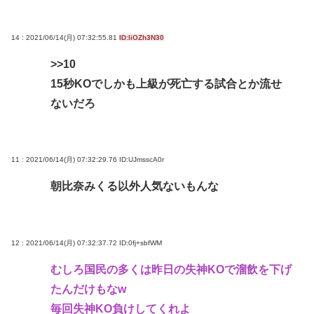
14 : 2021/06/14(月) 07:32:55.81
ID:liOZh3N30
>>10
15秒KOでしかも上級が死亡する試合とか流せ
ないだろ
11 : 2021/06/14(月) 07:32:29.76
ID:UJmsscA0r
朝比奈みくる以外人気ないもんな
12 : 2021/06/14(月) 07:32:37.72
ID:0fj+sbfWM
むしろ国民の多くは昨日の失神KOで溜飲を下げ
たんだけもなw
毎回失神KO負けしてくれよ