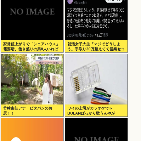
家賃値上がりで「シェアハウス」
就活女子大生「マジでどうしよ
需要増。働き盛りの男8人いれば
う。手取り20万超えてて営業セコ
一軒家暮らしも余裕で毎日楽しい
カン以外で転勤無しの会社ない」
竹﨑由佳アナ ピタパンのお
ワイの上司がカラオケでT-
尻！！
BOLANばっかり歌うんやが