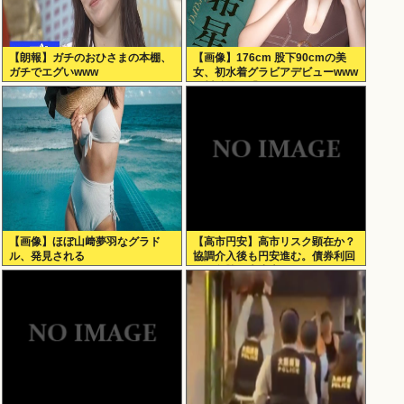
【朗報】ガチのおひさまの本棚、
【画像】176cm 股下90cmの美
ガチでエグいwww
女、初水着グラビアデビューwww
緑川希星、「ヤンジャン」で圧倒
的スタイルを初解放！！！
【画像】ほぼ山﨑夢羽なグラド
【高市円安】高市リスク顕在か？
ル、発見される
協調介入後も円安進む。債券利回
りは急騰。大丈夫なのか？