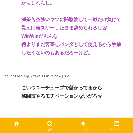
かもしれんし。
滅茶苦茶強いヤツに賄賂渡して一戦だけ負けて
貰えば俺スゲーしたまま辞められるし皆
WinWinだもんな。
何よりまだ客寄せパンダとして使えるから手放
したくないのもあるだろーけど。
55 : 2021/06/14(月) 07:45:43.65
ID:P9awjgS/0
こいつユーチューブで儲かってるから
格闘技やるモチベーションないだろｗ
56 : 2021/06/14(月) 07:45:48.53
ID:fmdQ+Kid0
ホーム
検索
トップ
サイドバー
格闘技のプロレス化