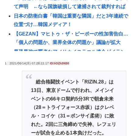
て声明 ←なら国旗破損して逮捕されて裁判すれば
日本の防衛白書「韓国は重要な隣国」だと3年連続で
位置づけ…韓国メディア！
【GEZAN】マヒトゥ・ザ・ピーポーの性加害告白…
「個人の問題か、業界全体の問題か」議論が拡大
最恐最強で覇者なアメリカイスラエル連合がイラン
に実質敗北な理由、分からない
1 : 2021/06/14(月) 07:28:22.17
ID:liOZh3N30
【衝撃】100万部を切ったジャンプが最強部数653万
部を記録した時の週刊少年ジャンプの面子がヤバす
総合格闘技イベント「RIZIN.28」は
ぎる
13日、東京ドームで行われ、メインイ
赤十字、スペイン領セウタに殺到した不法移民に物
ベントの66キロ契約5分3Rで朝倉未来
資を支給
（28＝トライフォース赤坂）はクレベ
【注目】元ジャンポケ・斉藤慎二被告（43）に懲役7
ル・コイケ（31＝ボンサイ柔術）に敗
年を求刑‼
れた。2回に三角締めで失神、レフェリ
【悲報】女さん、事故（全治4ヶ月半・車は廃車）で
ーが試合を止める1本負けだった。