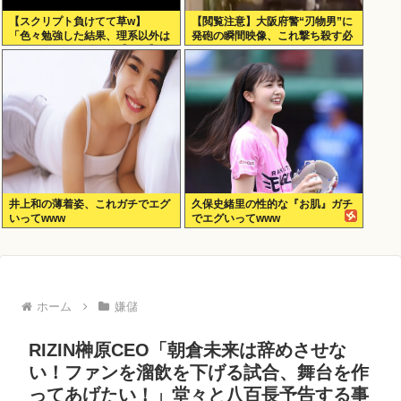
【スクリプト負けてて草w】
【閲覧注意】大阪府警“刃物男”に
「色々勉強した結果、理系以外は
発砲の瞬間映像、これ撃ち殺す必
エラー品だと気付いた【ガチ】」
要あったのか？
について、もっと具体的に話そう
か
井上和の薄着姿、これガチでエグ
久保史緒里の性的な『お肌』ガチ
いってwww
でエグいってwww
ホーム
嫌儲
RIZIN榊原CEO「朝倉未来は辞めさせな
い！ファンを溜飲を下げる試合、舞台を作
ってあげたい！」堂々と八百長予告する事