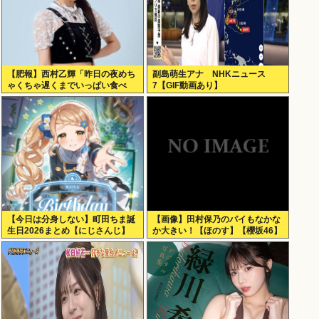
【肥報】西村乙輝「昨日の夜めち
副島萌生アナ NHKニュース
ゃくちゃ遅くまでいっぱい食べ
7【GIF動画あり】
た。今日もいっぱい食べてやる」
【今日は分身しない】町田ちま誕
【画像】田村保乃のパイもなかな
生日2026まとめ【にじさんじ】
か大きい！【ほのす】【櫻坂46】