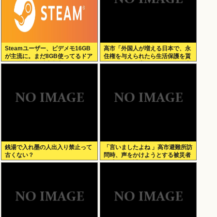
Steamユーザー、ビデメモ16GB
高市「外国人が増える日本で、永
が主流に。まだ8GB使ってるドア
住権を与えられたら生活保護を貰
ホの嫌儲民は反省文書いてね。
うなんて人が増えては困る。日本
人以上の水準の人のみ許可しま
す」
銭湯で入れ墨の人出入り禁止って
「言いましたよね 」高市避難所訪
古くない？
問時、声をかけようとする被災者
を威圧する謎のハゲガードマンが
発生