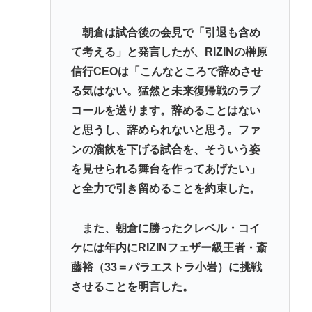
ぶつけられた相手と付き合ってしまうwww
朝倉は試合後の会見で「引退も含め
メンタリストDaiGo「SNS最大のデメリットは口を
て考える」と発言したが、RIZINの榊原
開く価値がない奴が発信できるようになったこと」
信行CEOは「こんなところで辞めさせ
【速報】NHKの性被害問題、性加害した番組出演者
る気はない。猛然と未来復帰戦のラブ
が衝撃告白！
コールを送ります。辞めることはない
【消費減税】日本の社会保障、岐路に 財源5兆円見通
と思うし、辞められないと思う。ファ
し立たず
ンの溜飲を下げる試合を、そういう姿
【画像】アトリエファン「アトリエはエ口いゲーム
を見せられる舞台を作ってあげたい」
じゃない！ライザを性的な目で見てる奴はにわ
と全力で引き留めることを約束した。
か！」
また、朝倉に勝ったクレベル・コイ
Powered by livedoor 相互RSS
ケには年内にRIZINフェザー級王者・斎
藤裕（33＝パラエストラ小岩）に挑戦
させることを明言した。