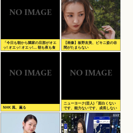
「今日も朝から隣家の旦那がオエ
【画像】板野友美、ビキニ姿の谷
ッ! オエッ! オエッ!… 朝も夜も食
間がたまらない
事中もかなりえづきの音がして不
愉快な1日が始まります…」
ニューヨーク(芸人)「面白くない
NHK 風、薫る
です、能力ないです、成長しない
です、たびたび炎上します」←そ
れでもゴリ押される理由