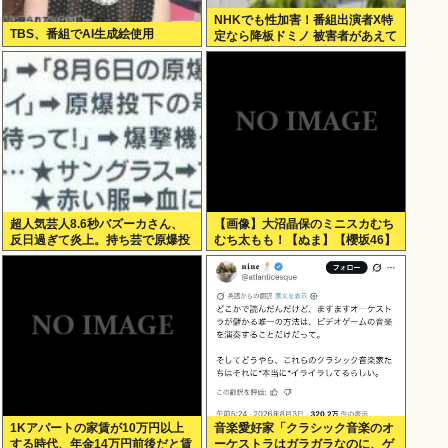
NHKでも性加害！番組出演者X特
TBS、番組でAI生成絵使用
定なら降板ドミノ 被害者があえて
〝最強〟労働組合を頼ったワケ
超人気芸人8.6秒バズーカさん、
【画像】大沼晶保のミニスカむち
反日過ぎて炎上。持ち芸で原爆投
むち太もも！【ぬま】【櫻坂46】
下を揶揄
1Kアパートの家賃が10万円以上
音楽愛好家「クラシック音楽のオ
する時代、年金14万円前後だと賃
ーケストラはガラガラなのに、ゲ