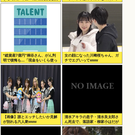
貸の人は無理じゃね？
ーム音楽のオーケストラは満員…
本当にイライラする」
“総資産7億円”桐谷さん、がん判
女の顔になった川﨑桜ちゃん、ガ
明で後悔も…「現金をいくら使っ
チでエグいってwww
ておきたかった？」にまさかの回
答
【画像】誰とエッチしたいか見解
清水アキラの息子・清水良太郎さ
が別れる六人衆www
ん死去で、落語家・柳家小はだが
「いじめ」「暴行」被害告発