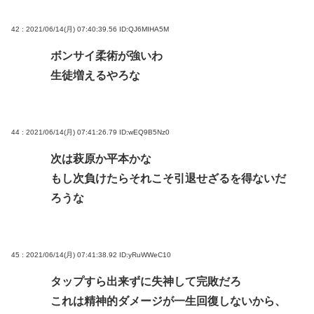
42 : 2021/06/14(月) 07:40:39.56
ID:QJ6MIHA5M
ボンサイ柔術が強いわ
生徒増えるやろな
44 : 2021/06/14(月) 07:41:26.79
ID:wEQ9B5Nz0
次は萩原か平本かな
もし次負けたらそれこそ引退せざるを得ないだ
ろうな
45 : 2021/06/14(月) 07:41:38.92
ID:yRuWWeC10
タップすら出来ずに失神して完敗だろ
これは精神的ダメージが一生回復しないから、