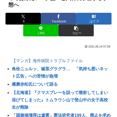
態へ
X
Facebook
はてブ
LINE
コピー
2021.06.14 07:58
【マンガ】海外病院トラブルファイル
角栓ニュルッ、歯茎グラグラ… 「気持ち悪いネッ
ト広告」への苦情が急増
播磨赤松氏について語る
【北海道】『クマスプレーを誤って噴射してしまい
浴びてしまった』トムラウシ山で登山中の女子高校
生が熊除
「国旗損壊罪は違憲」憲法研究者199人、廃止を求め