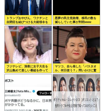
トランプおやびん、ワクチンと
悪夢の民主党政権、移民の数を
自閉症を結びつける大統領令を
減らしていた事が判明www
発表へ、
フジテレビ、深夜に女子大生を
マツコ、自ら発した「バスタオ
沢山集めて楽しい番組を作って
ル、何日使う？」問いかけに驚
いたwww
がくの答え 「今日は全部、本当
のこと言うわ」