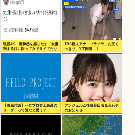
現役JK、違和感を感じだす「女批
TBS新人アナ ブラチラ、お尻く
判する奴に限って女でヌイてたり
っきり、Y字開脚！！
するから意味わからなくなってき
た 」
【徹底討論】ハロプロ史上最高の
アンジュルム後藤花出演見合わせ
リーダーって誰だと思う？
のお知らせ