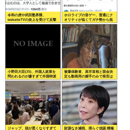
令和の虎や武田塾界隈、
ホロライブの音ゲー、普通にク
wakatteTVの炎上を受けて反撃
オリティが低くてガチ勢から批
開始
判殺到www
小野田大臣(35)、外国人政策を
被爆体験者、高市首相と面会決
問われるのが嫌すぎて外国特派
定も動画用の握手のみで発言は
員協会の招待を連続拒否www
禁止www
ジャップ、頭が悪くなりすぎて
財源なき減税、揺らぐ信認 積極