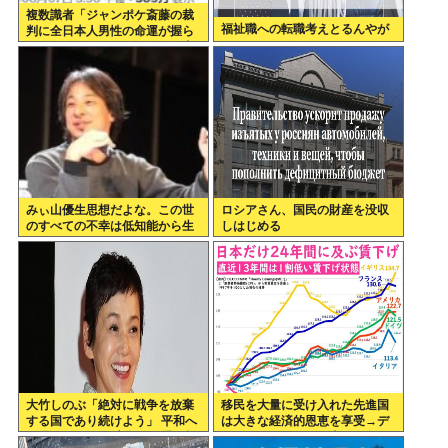
複数識者「ジャンポケ斎藤の裁
福祉職への転職考えとるんやが
判に全日本人男性の命運が握ら
れている。これでだめなら日本
男全員懲役7年だ」
みぃ山優生思想だよな。この世
ロシアさん、国民の財産を没収
のすべての不幸は低知能から生
しはじめる
まれるっていう
大竹しのぶ「絶対に戦争を放棄
移民を大量に受け入れた先進国
する国であり続けよう」 平和へ
は大きな経済的恩恵を享受→デ
の思いをつづる 広島に原爆が投
ータでもはっきり日本一人負け