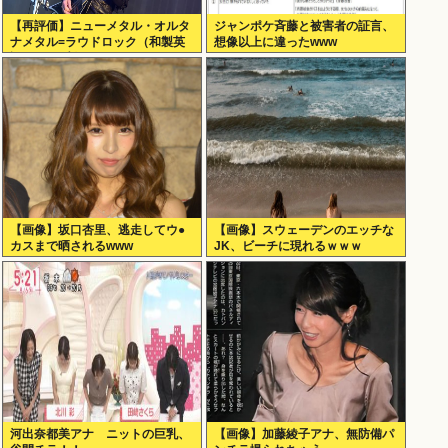
【再評価】ニューメタル・オルタ
ジャンポケ斉藤と被害者の証言、
ナメタル=ラウドロック（和製英
想像以上に違ったwww
語）がZに刺さってるらしい。お
前らがキッズの頃好きだったバン
ドは何？
【画像】坂口杏里、逃走してウ●
【画像】スウェーデンのエッチな
カスまで晒されるwww
JK、ビーチに現れるｗｗｗ
河出奈都美アナ ニットの巨乳、
【画像】加藤綾子アナ、無防備パ