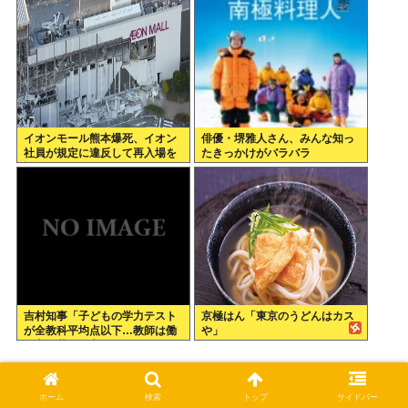
下されてから81年
示される
イオンモール熊本爆死、イオン
俳優・堺雅人さん、みんな知っ
社員が規定に違反して再入場を
たきっかけがバラバラ
許可していた
吉村知事「子どもの学力テスト
京極はん「東京のうどんはカス
が全教科平均点以下…教師は働
や」
き方改革とか言ってないでどう
にかしろ」
関連記事
ホーム
検索
トップ
サイドバー