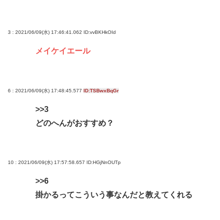
日本の食べ物www
【悲報】コメ卸大手さん、営業利益83％減 高値で
買い込んだ米が売れず「損切り祭り」開幕へ
3 : 2021/06/09(水) 17:46:41.062
ID:vvBKHkOId
【画像】男の一人暮らし部屋、結局このあたりが最
メイケイエール
強www
Powered by livedoor 相互RSS
6 : 2021/06/09(水) 17:48:45.577
ID:TSBwxBqGr
>>3
どのへんがおすすめ？
10 : 2021/06/09(水) 17:57:58.657
ID:HGjNnOUTp
>>6
掛かるってこういう事なんだと教えてくれる