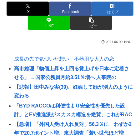
X
Facebook
はてブ
LINE
コピー
2021.06.09 19:01
成長の先で気づいた想い、不器用な大人の恋
高市総理「物価上昇を上回る賃上げを日本に定着さ
せる」 →国家公務員月給3.51％増へ 人事院の
【悲報】田中みな実(39)、妊娠して顔が別人のように
変わる
「BYD RACCOは利便性より安全性を優先した設
計」とEV推進派がスカスカ構造を絶賛、これがRAC
【急増】「外国人受け入れ反対」56.3％に わずか2
年で20.7ポイント増、東大調査「若い世代ほど増