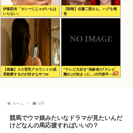
伊集院光「カレーにじゃがいもは
【朗報】佐藤二朗さん、ハグを報
いらない」
告
【画像】Ｘの育乳アカウントの成
“テレビ大好き”高齢者の｢テレビ
長観察するのが好きなやつw
離れ｣が始まった…10代後半～20
代の約7割が”ほぼ見ない”
ホーム
VIP
競馬でウマ娘みたいなドラマが見たいんだ
けどなんの馬応援すればいいの？