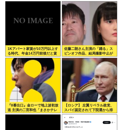
1Kアパート家賃が10万円以上す
佐藤二朗さん主演の「踊る」ス
る時代、年金14万円前後だと賃
ピンオフ作品、結局撮影中止が
貸の人は無理じゃね？
決定www
『8番出口』金ローで地上波初放
【ロシア】 左翼リベラル政党、
送 主演の二宮和也「まさかテレ
スパイ認定されて下院選から排
ビにまで迷い込んでしまうと
除
は」