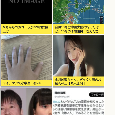
来月からコカコーラが220円に値
台風13号は中国大陸に行ったけ
上げ
ど、15号の予想進路…なんだこ
れ？
金川紗耶ちゃん、ぎっくり腰のお
ワイ、マジで小学生、初VIP
知らせ…【乃木坂46】