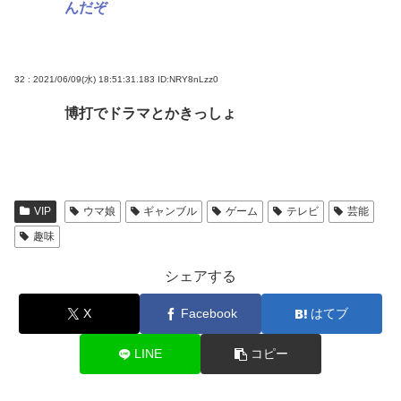
んだぞ
32 : 2021/06/09(水) 18:51:31.183
ID:NRY8nLzz0
博打でドラマとかきっしょ
VIP
ウマ娘
ギャンブル
ゲーム
テレビ
芸能
趣味
シェアする
X
Facebook
はてブ
LINE
コピー