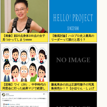
【画像】顔20点身体100点の女子
【徹底討論】ハロプロ史上最高の
見つかってしまうwww
リーダーって誰だと思う？
【悲報】ワイ（28）、中学時代の
藤嶌果歩の次は正源司陽子の写真
同窓会に行った結果マジで絶望し
集発売か！？【かほりん・しょげ
てしまう・・・・・・理由がこち
こ】【日向坂46】
ら・・・・・・