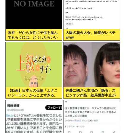
政府「だから女性に子供を産ん
大阪の花火大会、民度がレベチ
でもらうには、どうしたらいい
www
のよ;;」
【動画】日本人の伝統「よさこ
佐藤二朗さん主演の「踊る」ス
いソーラン」かっこよすぎる。
ピンオフ作品、結局撮影中止が
古来から我々のDNAに刻まれた
決定www
踊り