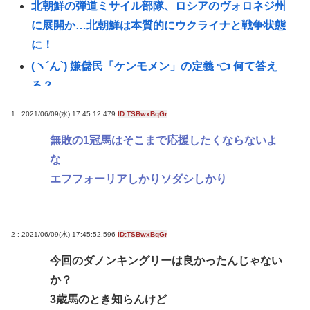
北朝鮮の弾道ミサイル部隊、ロシアのヴォロネジ州
に展開か…北朝鮮は本質的にウクライナと戦争状態
に！
(ヽ´ん`) 嫌儲民「ケンモメン」の定義 👈 何て答え
る？
1.7kmの間何度も何度も 煽り追突
1 : 2021/06/09(水) 17:45:12.479
ID:TSBwxBqGr
スマ●コ、石破岸田ってなんでにあんなに叩かれた
無敗の1冠馬はそこまで応援したくならないよ
の？自民党の政治家だし普通に保守じゃん
な
ボロい安い車って最強じゃね？
エフフォーリアしかりソダシしかり
【朗報】 国交省「『四国新幹線』と『東九州新幹
線』、ガチで検討するわ。ガチのマジ」
グリーンコーラ？！
2 : 2021/06/09(水) 17:45:52.596
ID:TSBwxBqGr
誤って脳幹を摘出された女性､重篤な植物状態だが､
今回のダノンキングリーは良かったんじゃない
意識は正常で何かを思考していると判明
か？
【訃報】外国人さんにまだバレてないガチで美味い
3歳馬のとき知らんけど