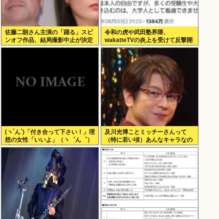
佐藤二朗さん主演の「踊る」スピ
令和の虎や武田塾界隈、
ンオフ作品、結局撮影中止が決定
wakatteTVの炎上を受けて反撃開
www
始
(ヽ´ん`)「付き合って下さい！」理
及川光博ことミッチーさんって
想の女性「いいよ」（ヽ゜ん゜）
（特に若い頃）あんなキャラなの
「ほんと！？」女性「私のうんち
にあんまアンチおらんよな、男で
食べたらね」
も