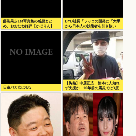
藤嶌果歩1st写真集の感想まと
BYD社長「ラッコの開発に『大手
め。おおむね好評【かほりん】
から日本人の技術者を引き抜い
【日向坂46】
た』って噂は嘘。開発チームに日
本人は0人です」
【胸熱】中居正広、熊本に人知れ
日傘バカ女は4ね
ず支援か 10年前の震災では3度
現地入り「誰にも知られなくて良
い」