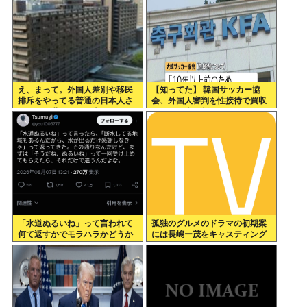
え、まって。外国人差別や移民
【知ってた】 韓国サッカー協
排斥をやってる普通の日本人さ
会、外国人審判を性接待で買収
んって、世界から日本がヘイト
していた事が判明
スピーチ国家だと思われていい
の
「水道ぬるいね」って言われて
孤独のグルメのドラマの初期案
何て返すかでモラハラかどうか
には長嶋ー茂をキャスティング
わかるらしいwww
する案もあった←これ