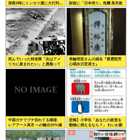
深夜0時にトンカツ屋に大行列…
財政に「日本売り」危機 高市政
権「悲願」に固執〔深層探訪〕
死んでいった特攻隊「次はアメ
美輪明宏さんの戒名『紫雲院芳
リカに産まれたい」と愚痴って
心唱永日宏居士』
いた
中国ガチでブチ切れてる模様、
悲報】小学生「あなたの政党を
レアアース高市 への輸出50%減
動物に例えるなら？」 れいわ新
トランプ への輸出も3割減
選組「」ブチッッ