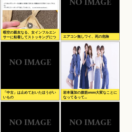
暇空の親友なる、女インフルエン
エアコン無しワイ、死の危険
サーに粘着してストッキングにつ
いて語りだし嫌儲卿として格を見
せつける
「中古」は止めておいたほうがい
岩本蓮加の腹筋www大変なことに
いもの
なってるって...