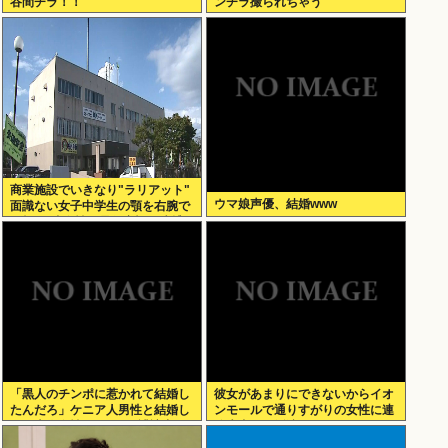
谷間チラ！！
ンチラ撮られちゃう
商業施設でいきなり"ラリアット"
ウマ娘声優、結婚www
面識ない女子中学生の顎を右腕で
殴打 22歳女性を暴行容疑で逮捕
「黒人のチンポに惹かれて結婚し
彼女があまりにできないからイオ
たんだろ」ケニア人男性と結婚し
ンモールで通りすがりの女性に連
た日本人女性（31）に”誹謗中
絡先書いた紙渡すよ
傷”殺到