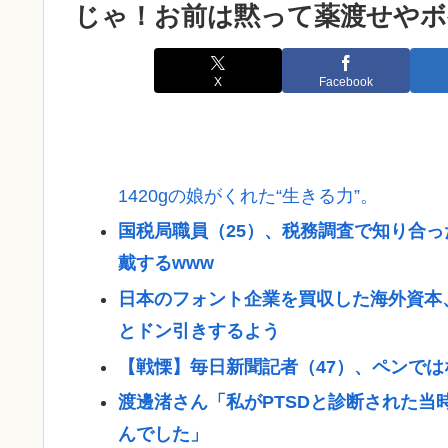
じゃ！お前は黙って薬渡せやボ
X
Facebook
1420gの娘がくれた“生きる力”。
国税局職員（25）、税務調査で知り合っ
戴するwww
日本のフォント企業を買収した海外資本
とドン引きするよう
【戦慄】毎日新聞記者（47）、ペンで
渡邊渚さん「私がPTSDと診断された当
んでした」