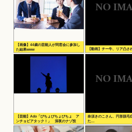
【画像】44歳の芸能人が同窓会に参加し
【動画】チー牛、リア凸さ
た結果www
【芸能】Ado「びちょびちょびちょ ア
奈須きのこさん、円形脱毛
ンチョビアタック！」 深夜のナゾ投
た…
稿...