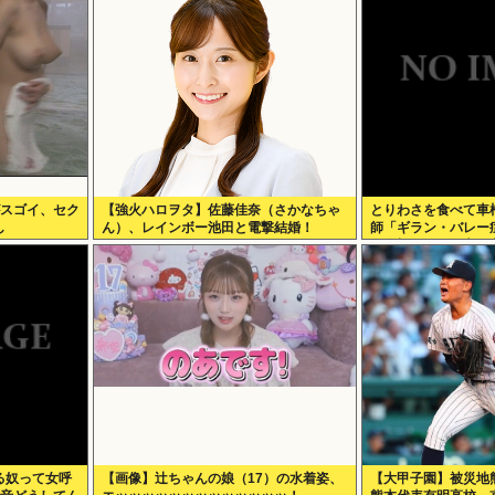
がスゴイ、セク
【強火ハロヲタ】佐藤佳奈（さかなちゃ
とりわさを食べて車
し
ん）、レインボー池田と電撃結婚！
師「ギラン・バレー
に絶望。死んだ方が
る奴って女呼
【画像】辻ちゃんの娘（17）の水着姿、
【大甲子園】被災地