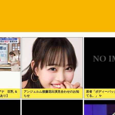
ナ 巨乳 ＆
アンジュルム後藤花出演見合わせのお知
若者「ボディーバッ
画あり】
らせ
てる。」 ✨