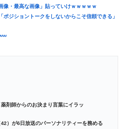
画像・最高な画像」貼っていけｗｗｗｗｗ
「ポジショントークをしないからこそ信頼できる」
ww
んなことでは国民の信用がなくなってしまう」
痺へ…「死んだほうが良かった」
の無い部位を摘出 脳幹など損傷受け植物状態に
だべ」極秘で熊本でボランティアをしていた
流石に擁護できないwww
クリエイターが絶賛 過激描写はBPOでも議論に
 薬剤師からのお決まり言葉にイラッ
断水でトイレ流せず悪臭&床に直接就寝&コロナ感
42）が6日放送のパーソナリティーを務める
決意