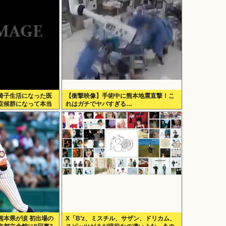
椅子生活になった医
【衝撃映像】手術中に熊本地震直撃！こ
症候群になって本当
れはガチでヤバすぎる…
良かったと思った」
熊本県が涙 初出場の
X「B’z、ミスチル、サザン、ドリカム、