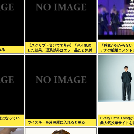
【スクリプト負けてて草w】「色々勉強
「感覚が分からない」
れる
した結果、理系以外はエラー品だと気付
アナの離婚コメント
いた【ガチ】」について、もっと具体的
パンタワーの超豪華
に話そうか
で終止符
症になってい
Every Little T
ウイスキーを冷凍庫に入れると凍る
曲人気投票サイトを
Face the Chan