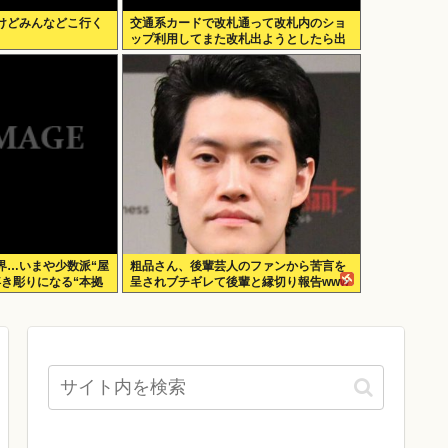
けどみんなどこ行く
交通系カードで改札通って改札内のショ
ップ利用してまた改札出ようとしたら出
られなくてワロタ
界…いまや少数派“屋
粗品さん、後輩芸人のファンから苦言を
浮き彫りになる“本拠
呈されブチギレて後輩と縁切り報告www
ームのデメリット