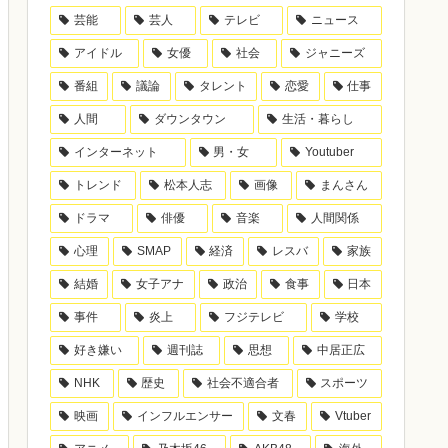
芸能
芸人
テレビ
ニュース
アイドル
女優
社会
ジャニーズ
番組
議論
タレント
恋愛
仕事
人間
ダウンタウン
生活・暮らし
インターネット
男・女
Youtuber
トレンド
松本人志
画像
まんさん
ドラマ
俳優
音楽
人間関係
心理
SMAP
経済
レスバ
家族
結婚
女子アナ
政治
食事
日本
事件
炎上
フジテレビ
学校
好き嫌い
週刊誌
思想
中居正広
NHK
歴史
社会不適合者
スポーツ
映画
インフルエンサー
文春
Vtuber