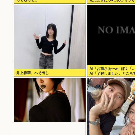
ってるって...
んだときにウ●コのブリブ
の？？
AI「お前さあ〜w」ぼく「
井上春華、へそ出し
AI「了解しました。ところ
思いますか？」 これ