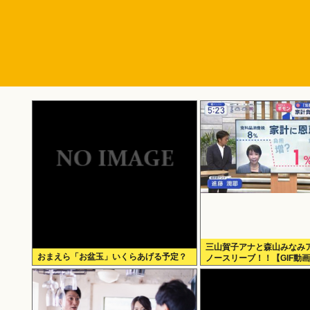
三山賀子アナと森山みなみア
おまえら「お盆玉」いくらあげる予定？
ノースリーブ！！【GIF動