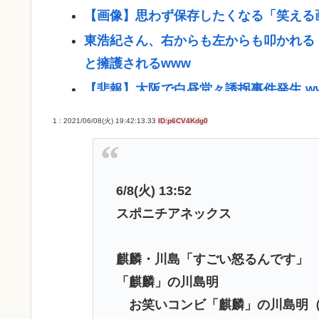
【画像】思わず保存したくなる「笑える
東浩紀さん、右からも左からも叩かれる
と擁護されるwww
【悲報】大阪で白昼堂々誘拐事件発生 w
国税 ギャンブル脱税パパ活etc..「こ
1 : 2021/06/08(火) 19:42:13.33
ID:p6CV4Kdg0
【九州名物】鶏刺し食べた医師、全身麻
京大病院、脳腫瘍摘出手術で誤って腫瘍
【悲報】中居正広「俺が来たことは内緒
6/8(火) 13:52
スポニチアネックス
イチローの晩年(2011-2019)の成績、
『ヤニねこ』新海誠、水島努、綾辻行人ら
麒麟・川島「すごい怒るんです」
避難所地獄と化す「ずっと同じ食べ物&
「麒麟」の川島明
染」
お笑いコンビ「麒麟」の川島明（
高橋名人が左手のバネを取るため手術を