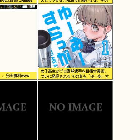
京都立命館に9回裏2
スピッツがまだ現役なの凄いよな。今の
歌手が30年後にやれてるだろうか？」
女子高生がプロ野球選手を目指す漫画、
）、完全勝利www
ついに発見される その名も「ゆーあーす
らっがー」