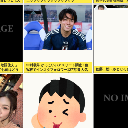
リ音どうしてん
エッッッッッッッッッッッッッ！
熊本代表有明高校、
アウトから逆転勝利
…敬語使え 」
中村敬斗 かっこいいアスリート調査 1位
佐藤二朗（さとじろ
でお前はどう
W杯でインスタフォロワー127万増 人気
爆発 …2位 高橋藍 3位 大谷翔平