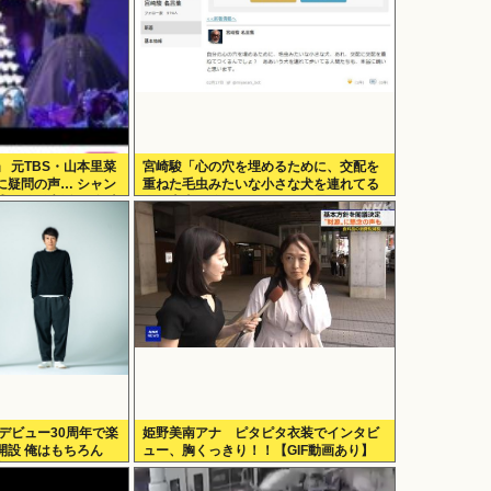
 元TBS・山本里菜
宮崎駿「心の穴を埋めるために、交配を
に疑問の声… シャン
重ねた毛虫みたいな小さな犬を連れてる
式も結婚生活は4年半
人、本当に醜い」←これどう思う？
hingがデビュー30周年で楽
姫野美南アナ ピタピタ衣装でインタビ
開設 俺はもちろん
ュー、胸くっきり！！【GIF動画あり】
geに入れてきたぞ