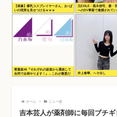
【画像】爆乳コスプレイヤーさん、お○ぱ
元EXILE・黒木啓司、妻・
いの現実を見せつけるｗｗｗ
へのDV事案で逮捕されて
身打撲、頭部裂傷及び打撲
青葉坂46『それぞれの坂道から選抜して
井上春華、へそ出し
合同で企画やります！』←これが最悪だ
よな
ホーム
ニュー速
吉本芸人が薬剤師に毎回ブチギ