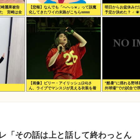
宮崎麗果被告
【悲報】なんでも「へへっｗ」って誤魔
明日からお盆休みだ
いた 宮崎は全
化してきたワイの末路がこちらwww
予定か決めた？ ‍♂ ☀
の怪我
【画像】ビリー・アイリッシュ(24)さ
“酷暑”に揺れる野球
ん、ライブでマンスジが見える衣装を着
外球場”での試合で
て炎上
地がドーム球場”チ
レ「その話は上と話して終わっとん