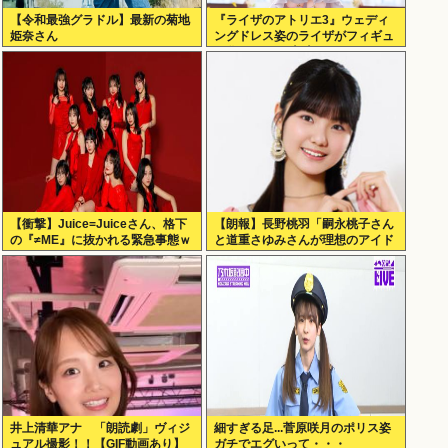
【令和最強グラドル】最新の菊地
『ライザのアトリエ3』ウェディ
姫奈さん
ングドレス姿のライザがフィギュ
ア化キタ───(ﾟ∀ﾟ)───!!!!!
【衝撃】Juice=Juiceさん、格下
【朗報】長野桃羽「嗣永桃子さん
の『≠ME』に抜かれる緊急事態ｗ
と道重さゆみさんが理想のアイド
ｗｗｗｗｗｗｗｗｗｗｗ
ル像」
井上清華アナ 「朗読劇」ヴィジ
細すぎる足...菅原咲月のポリス姿
ュアル撮影！！【GIF動画あり】
ガチでエグいって・・・