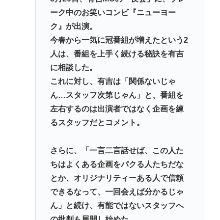
から来たの？(´・ω・`)
ーク中のお笑いコンビ『ニューヨー
ク』が出演。
【動画】手術中に熊本地震直撃やばすぎwww
今春から一気に冠番組が増えたという2
医療脱毛・脱毛サロンを考えてるんだが！脱毛モメ
人は、番組を上手く続ける秘訣を有吉
ンいるか？？
に相談した。
ジャンポケ斉藤「同意があったんです。本当です。
これに対し、有吉は「関係ないじゃ
信じて下さい」 ←何でこの主張が通らないの？
ん…スタッフ次第じゃん」と、番組を
左右するのは出演者ではなく企画を練
Powered by livedoor 相互RSS
るスタッフだとコメント。
さらに、「一言二言話せば、この人た
ちはよくある企画をパクる人たちだな
とか、オリジナリティーある人で信頼
できるなって、一回会えば分かるじゃ
ん」と続け、有能ではないスタッフへ
の批判も展開し始めた。