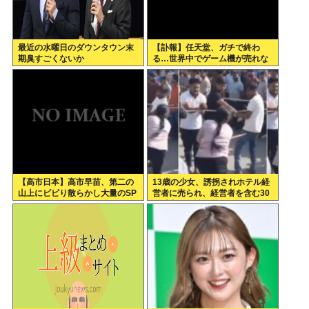
最近の水曜日のダウンタウン末
【訃報】任天堂、ガチで終わ
期臭すごくないか
る…世界中でゲーム機が売れな
くなってしまった模様
【高市日本】高市早苗、第二の
13歳の少女、誘拐されホテル経
山上にビビり散らかし大量のSP
営者に売られ、経営者を含む30
を従え演説台にも全面防弾ガラ
人以上から性的暴行。怒った群
スを設置
集が折檻(動画有)。ホテルはブ
ルドーザーで撤去