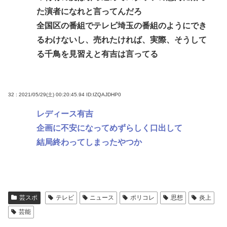
た演者になれと言ってんだろ
全国区の番組でテレビ埼玉の番組のようにでき
るわけないし、売れたければ、実際、そうして
る千鳥を見習えと有吉は言ってる
32 : 2021/05/29(土) 00:20:45.94
ID:IZQAJDHP0
レディース有吉
企画に不安になってめずらしく口出して
結局終わってしまったやつか
芸スポ
テレビ
ニュース
ポリコレ
思想
炎上
芸能