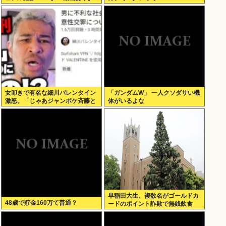
女叩きで有名な細川バレンタイン
「ガンダムW」 一人クソダサい機
激怒。「じゃあジャンポケ斉藤と
体がいるよな
女が不同意だったって証拠を出せ
よ！！！」
早稲田大生、複数名がゴールドカ
48歳で貯金160万て普通？
ードのポイント詐欺で無銭飲食