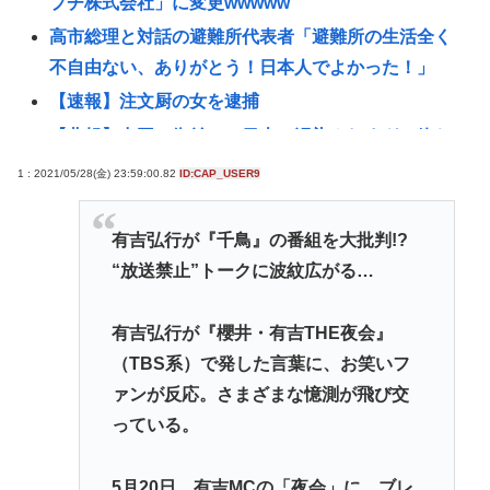
プチ株式会社」に変更wwwww
高市総理と対話の避難所代表者「避難所の生活全く
不自由ない、ありがとう！日本人でよかった！」
【速報】注文厨の女を逮捕
【悲報】中国の街並み、日本に汚染されすぎて終わ
るwww
1 : 2021/05/28(金) 23:59:00.82
ID:CAP_USER9
【悲報】カラオケ上手いヤツと歌上手いヤツ、ガチ
で別物www
有吉弘行が『千鳥』の番組を大批判!?
ネット販売…「品切れ前に買うと満足感」集英社オ
“放送禁止”トークに波紋広がる…
ンラインショップで“43億円分”キャンセルか 200超
のメールアカウント使い大量注文 32歳女を逮捕
有吉弘行が『櫻井・有吉THE夜会』
[8/6]
（TBS系）で発した言葉に、お笑いフ
【画像あり】土方系アイドル、女子高生の間で大人
ァンが反応。さまざまな憶測が飛び交
気になってしまうwww
っている。
ここ数年「どっちもどっち」とか「まだわからない
から叩くな」とかゆうチキン野郎が増えたけどどっ
5月20日、有吉MCの「夜会」に、ブレ