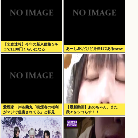
【乞食速報】今年の新米価格 5キ
あーしJKだけど身長172あるwww
ロで1100円くらいになる
愛煙家・岸谷蘭丸「喫煙者の権利
【最新動画】あのちゃん、また
がマジで侵害されてる」と私見
我々をシコらす！！！
「いくら税金を我々が払ってるん
だと」