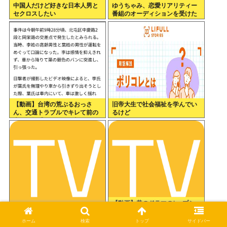
中国人だけど好きな日本人男と
ゆうちゃみ、恋愛リアリティー
セクロスしたい
番組のオーディションを受けた
過去を激白「10回くらい落ちて
るんです」
【動画】台湾の荒ぶるおっさ
旧帝大生で社会福祉を学んでい
ん、交通トラブルでキレて前の
るけど
車の運転手をナイフで斬りつけ
るも壮絶な返り討ちにあう
【動画】昔のドラマのレ●プシー
NHKの神アニメ
ン、今見るとアウトすぎるwww
ホーム
検索
トップ
サイドバー