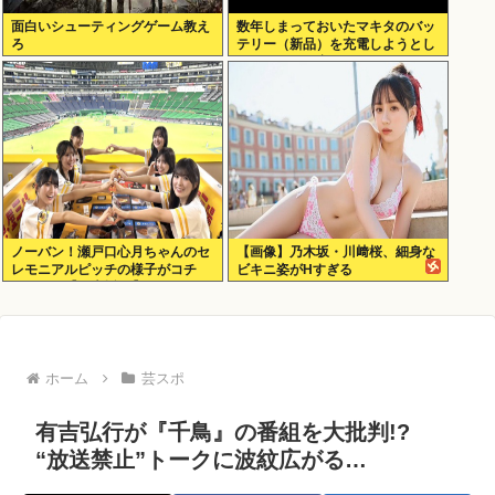
面白いシューティングゲーム教え
数年しまっておいたマキタのバッ
ろ
テリー（新品）を充電しようとし
たらエラーで充電できないんだ
が！復活させる方法教えろ
ノーバン！瀬戸口心月ちゃんのセ
【画像】乃木坂・川﨑桜、細身な
レモニアルピッチの様子がコチ
ビキニ姿がHすぎる
ラ！！！【乃木坂46】
ホーム
芸スポ
有吉弘行が『千鳥』の番組を大批判!?
“放送禁止”トークに波紋広がる…