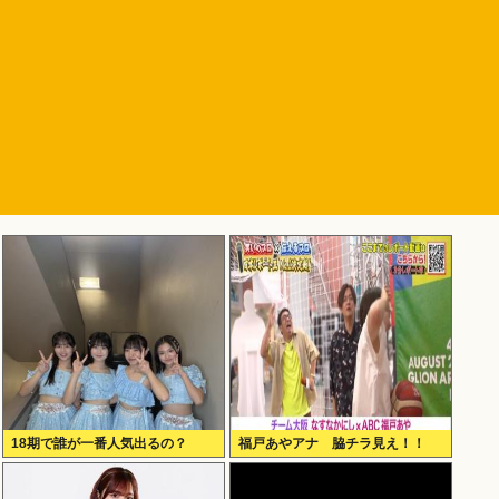
18期で誰が一番人気出るの？
福戸あやアナ 脇チラ見え！！