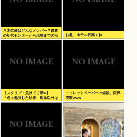
八木仁愛はどんなメンバー？僕青
お盆、ホテル代高くね
の初代センターから現在までの活
動を紹介
【スクリプト負けてて草w】
トイレットペーパーの値段、限界
「色々勉強した結果、理系以外は
突破www
エラー品だと気付いた【ガチ】」
について、もっと具体的に話そう
か