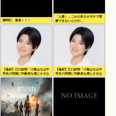
「人妻」←これの良さがガチで理
腕時計、激臭！！！
解できないんだが…
【逸材】江口紗耶「小島はなは中
【逸材】江口紗耶「小島はなは中
学生の同期に年齢差を感じさせな
学生の同期に年齢差を感じさせな
いように気を遣っているが、同期
いように気を遣っているが、同期
2人は気づいてない」
2人は気づ