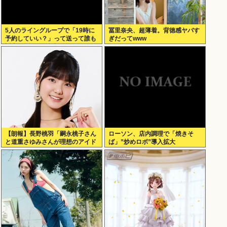
5人のライングループで「19時に
冨里奈央、超薄着。背徳感ヤバす
予約していい？」って送って誰も
ぎだってwww
返事しないから無視でいいよね？
【朗報】長野桃羽「嗣永桃子さん
ローソン、店内調理で「焼きそ
と道重さゆみさんが理想のアイド
ば」”炒めロボ”導入拡大
ル像」