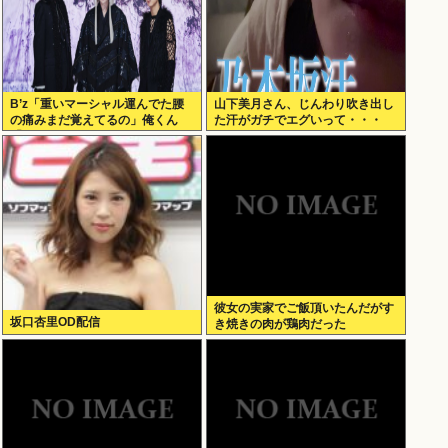
B’z「重いマーシャル運んでた腰
山下美月さん、じんわり吹き出し
の痛みまだ覚えてるの」俺くん
た汗がガチでエグいって・・・
「マーシャルって何？ 」
彼女の実家でご飯頂いたんだがす
坂口杏里OD配信
き焼きの肉が鶏肉だった