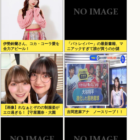
伊勢鈴蘭さん、コカ・コーラ愛を
「パトレイバー」の最新書籍、マ
全力アピール！
ニアックすぎて誰が買うのか謎
【画像】れなぁとぞのの制服姿が
吉岡恵麻アナ ノースリーブ！！
エロ過ぎる！【守屋麗奈・大園
玲】【櫻坂46】