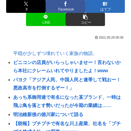
X
Facebook
はてブ
LINE
コピー
2021.05.29 00:30
平穏が少しずつ壊れていく家族の物語。
ビニコンの店員がいらっしゃいませー！言わないか
ら本社にクレームいれてやりましたよ！www
パヨク「アジア人民、中国人民と連帯して戦おー！
悪政高市を打倒するぞー！」
あっち系御用達で有名になった某ブランド、一時は
飛ぶ鳥を落とす勢いだったが今期の業績は……
明治維新後の徳川家について語る
【朗報】プチプチで有名な川上産業、社名を「プチ