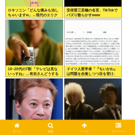
ロキソニン「どんな痛みも治し
安倍晋三至極の名言、TikTokで
ちゃいますw」←現代のエリク
バズり散らかすwww
サーやろ…
10~20代の7割 「テレビは見な
ドイツ人哲学者「『ちいかわ』
いっすね」…有吉さんどうする
は問題を自覚しつつ目を背け、
のこれ
自分は無害という道徳的優越
感、堕落する国家日本そのもの
だ」
中居正広さん53歳、熊本で黒ニ
玉置浩二&ASKA、10数年越し
ホーム
検索
トップ
サイドバー
ットをかぶりボランティアと寄
コラボ曲リリース 番組共演きっ