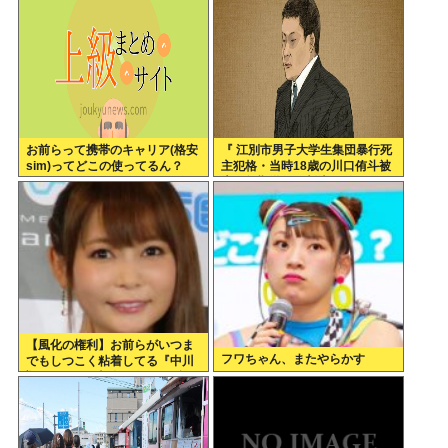
お前らって携帯のキャリア(格安
『 江別市男子大学生集団暴行死
sim)ってどこの使ってるん？
主犯格・当時18歳の川口侑斗被
告に無期懲役の判決』 昨日この
スレ立ってた？
【風化の権利】お前らがいつま
フワちゃん、またやらかす
でもしつこく粘着してる『中川
翔子Switch2事件』俺はもう許
したし、忘れようと思う。