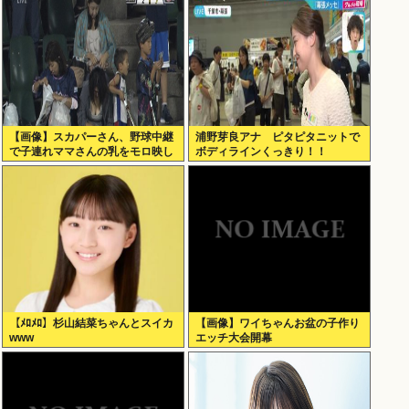
【画像】スカパーさん、野球中継
浦野芽良アナ ピタピタニットで
で子連れママさんの乳をモロ映し
ボディラインくっきり！！
【ﾒﾛﾒﾛ】杉山結菜ちゃんとスイカ
【画像】ワイちゃんお盆の子作り
www
エッチ大会開幕