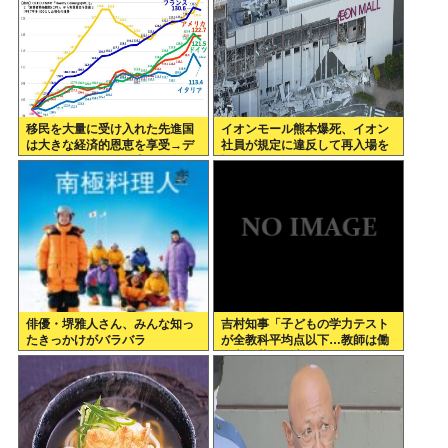
移民を大量に受け入れた先進国
イオンモール熊本爆死、イオン
は大きな経済的恩恵を享受→デ
社員が規定に違反して再入場を
ータでもはっきり日本一人負け
許可していた
示される
俳優・堺雅人さん、みんな知っ
吉村知事「子どもの学力テスト
たきっかけがバラバラ
が全教科平均点以下…教師は働
き方改革とか言ってないでどう
にかしろ」