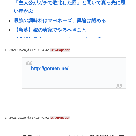
「主人公がガチで敗北した回」と聞いて真っ先に思
い浮かぶ
最強の調味料はマヨネーズ、異論は認める
【急募】嫁の実家でやるべきこと
【悲報】日本のライオンさん、ガチで溶けるwww
【悲報】アニメ業界「助けて！原作が枯渇してる
1 : 2021/05/26(水) 17:19:34.32
ID:/GB4psebr
の！」←いや既存作品の2期やったら良いよね？www
【悲報】熊本避難所の皆様「パンばっかり。飽き飽
http://gomen.ne/
きしてる」断水なお3万戸超・・・・・・・・・
ダレノガレ明美、被災地で炊き出しへ 7種類のメニュ
ーも公開… トラック、バスなどに大量物資を搭載し
て熊本へ
「居眠り運転かな？」→何度も追突→夫婦「これは
2 : 2021/05/26(水) 17:19:40.92
ID:/GB4psebr
事故じゃない」と気付く…
中2男子、野球部の練習中に頭部を強打しCT検査