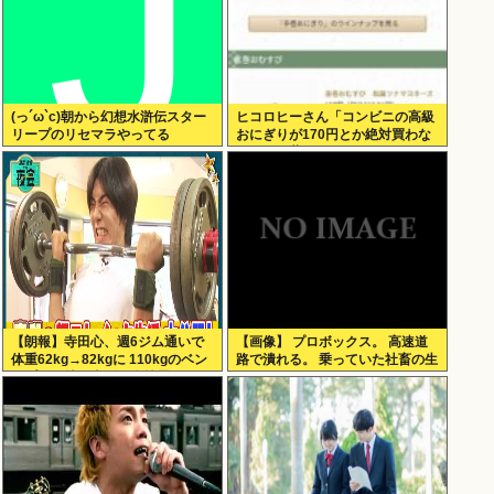
(っ´ω`c)朝から幻想水滸伝スター
ヒコロヒーさん「コンビニの高級
リープのリセマラやってる
おにぎりが170円とか絶対買わな
い」とか薄すぎるトークをかまし
てしまう
【朗報】寺田心、週6ジム通いで
【画像】 プロボックス。 高速道
体重62kg→82kgに 110kgのベン
路で潰れる。 乗っていた社畜の生
チプレス持ち上げる姿披露（画像
死不明
あり）