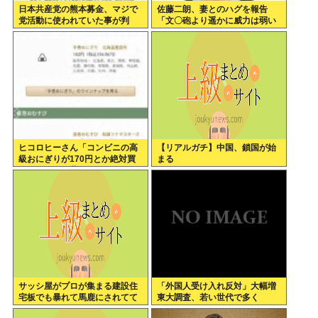
日本共産党の熊本募金、マジで
佐藤二朗、妻とのハグを報告
党活動に使われていた事が判
「文〇砲より遥かに威力は弱い
明…
が、僕のノロケ砲をお見舞いす
る」
ヒコロヒーさん「コンビニの高
【リアルガチ】中国、鎖国が始
級おにぎりが170円とか絶対買
まる
わない」とか薄すぎるトークを
かましてしまう
サッシ屋がプロが集まる建設住
「外国人受け入れ反対」大幅増
宅板でも暴れて馬鹿にされてて
東大調査、若い世代で多く
ワロタw