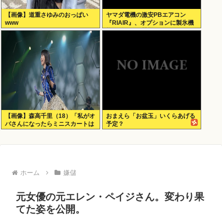
【画像】道重さゆみのおっぱい
ヤマダ電機の激安PBエアコン
www
『RIAIR』、オプションに製氷機
能も付いてた模様www
【画像】森高千里（18）「私がオ
おまえら「お盆玉」いくらあげる
バさんになったらミニスカートは
予定？
無理よ」→現在www
ホーム
嫌儲
元女優の元エレン・ペイジさん。変わり果
てた姿を公開。