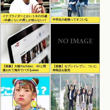
イナゴライダーとかいう今の35歳
中学生の射精ってすごいな
~40歳くらいの男しか知らないバ
ンドwww
【画像】大物YouTuber、AVと間
【画像】セブンイレブン、ついに
違われて海外でバズるwww
神商品を販売