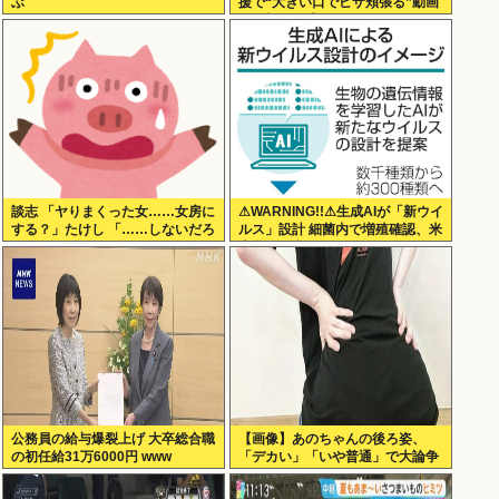
ぶ
援で“大きい口でピザ頬張る”動画
に一部で困惑…“
談志 「ヤりまくった女……女房に
⚠WARNING!!⚠生成AIが「新ウイ
する？」たけし 「……しないだろ
ルス」設計 細菌内で増殖確認、米
うねぇ、やっぱ」
大学が研究
公務員の給与爆裂上げ 大卒総合職
【画像】あのちゃんの後ろ姿、
の初任給31万6000円 www
「デカい」「いや普通」で大論争
www