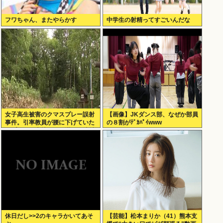
フワちゃん、またやらかす
中学生の射精ってすごいんだな
女子高生被害のクマスプレー誤射
【画像】JKダンス部、なぜか部員
事件。引率教員が腰に下げていた
の８割がﾃﾞｶﾊﾟｲwww
スプレーが木枝に引っ掛かり噴射
された事が判明
休日だし>>2のキャラかいてあそ
【芸能】松本まりか（41）熊本支