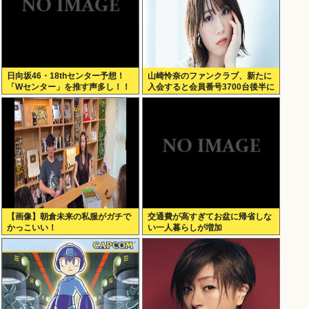
日向坂46・18thセンター予想！
山崎怜奈のファンクラブ、新たに
「Wセンター」を推す声多し！！
入会すると会員番号3700台後半に
なる模様www
【画像】朝倉未来の私服がガチで
交通費が高すぎてお盆に帰省しな
かっこいい！
い一人暮らしが増加