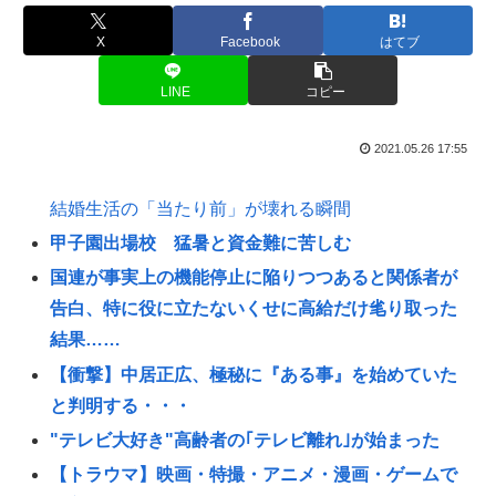
X
Facebook
はてブ
LINE
コピー
2021.05.26 17:55
結婚生活の「当たり前」が壊れる瞬間
甲子園出場校 猛暑と資金難に苦しむ
国連が事実上の機能停止に陥りつつあると関係者が
告白、特に役に立たないくせに高給だけ毟り取った
結果……
【衝撃】中居正広、極秘に『ある事』を始めていた
と判明する・・・
"テレビ大好き"高齢者の｢テレビ離れ｣が始まった
【トラウマ】映画・特撮・アニメ・漫画・ゲームで