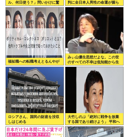
ル、何日使う？」問いかけに驚
判に全日本人男性の命運が握ら
がくの答え 「今日は全部、本当
れている。これでだめなら日本
のこと言うわ」
男全員懲役7年だ」
みぃ山優生思想だよな。この世
福祉職への転職考えとるんやが
のすべての不幸は低知能から生
まれるっていう
ロシアさん、国民の財産を没収
大竹しのぶ「絶対に戦争を放棄
しはじめる
する国であり続けよう」 平和へ
の思いをつづる 広島に原爆が投
下されてから81年