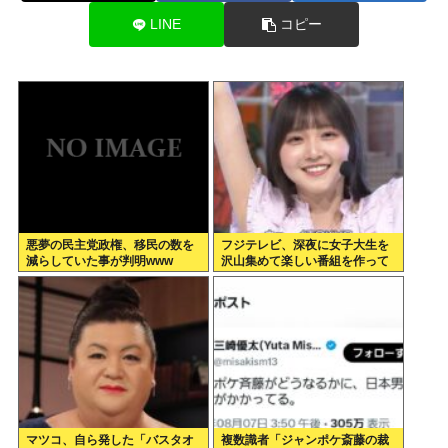
LINE
コピー
悪夢の民主党政権、移民の数を
フジテレビ、深夜に女子大生を
減らしていた事が判明www
沢山集めて楽しい番組を作って
いたwww
マツコ、自ら発した「バスタオ
複数識者「ジャンポケ斎藤の裁