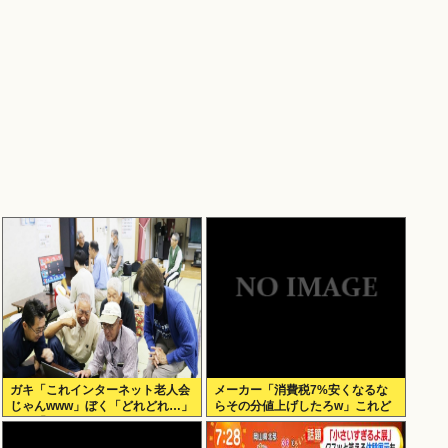
ガキ「これインターネット老人会
メーカー「消費税7%安くなるな
じゃんwww」ぼく「どれどれ…」
らその分値上げしたろw」これど
ガキ「ニコニコ！らきすた！ボカ
うすんの？
ロ！」ぼく「はぁ…」