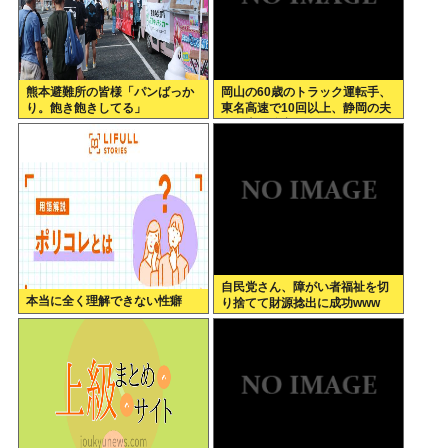
熊本避難所の皆様「パンばっか
岡山の60歳のトラック運転手、
り。飽き飽きしてる」
東名高速で10回以上、静岡の夫
婦の車に追突
自民党さん、障がい者福祉を切
本当に全く理解できない性癖
り捨てて財源捻出に成功www