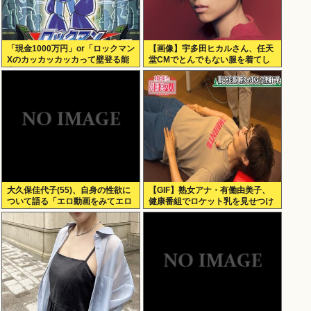
「現金1000万円」or「ロックマン
【画像】宇多田ヒカルさん、任天
Xのカッカッカッカって壁登る能
堂CMでとんでもない服を着てし
力」
まうwww
大久保佳代子(55)、自身の性欲に
【GIF】熟女アナ・有働由美子、
ついて語る「エロ動画をみてエロ
健康番組でロケット乳を見せつけ
い気持ちになる」
る