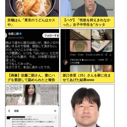
京極はん「東京のうどんはカス
【ハゲ】「性欲を抑えきれなか
や」
った」女子中学生を”カッタ
ー”で脅し性的暴行か 56歳の男
逮捕 千葉
【画像】佐藤二朗さん、妻にハ
坂口杏里（35）さんを家に住ま
グを要請して認められたと報告
せてあげた結果www
→X民「妻には確認するのに共
演者にはなぜアドリブなの？」