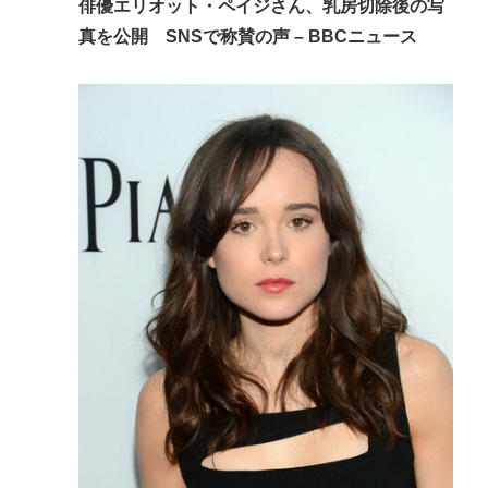
俳優エリオット・ペイジさん、乳房切除後の写
→70代医師「問題ないです」→他人のCT画像で中学
真を公開 SNSで称賛の声 – BBCニュース
生死亡
千葉駅→とみ田、杉田家、蒙古タンメン、二郎、一
蘭、武蔵家、雷、ラーショ、一風堂etc…ラーメン最
強かよ？？
「世界の売春婦（セクロスワーカー）の数と割合」
反論「そんなはずはない日本は上位なはずだ」←こ
れ
Powered by livedoor 相互RSS