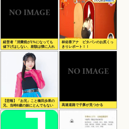
経営者「消費税が1%になっても
林佑香アナ ピタパンのお尻くっ
値下げはしない、差額は懐に入れ
きりレポート！！
る」
【悲報】「お兄」こと橋田歩果の
高速道路で子豚が見つかる
兄、当時8歳の妹にとんでもない
ことを頼む