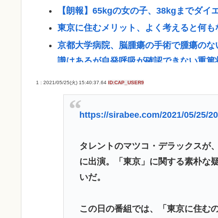
【朗報】65kgの女の子、38kgまでダ
東京に住むメリット、よく考えると何も
京都大学病院、脳腫瘍の手術で腫瘍のな
識はあるが自発呼吸が確認できない重篤
トランプ氏、「出産旅行」禁じる大統領
1 : 2021/05/25(火) 15:40:37.64
ID:CAP_USER9
視
【最新画像】GLAY・TERU＆パフィ
https://sirabee.com/2021/05/25/2
【人口】日本人が減り「外国人が増えた
都市、ではトップ3は？
タレントのマツコ・デラックスが、2
【衝撃】有識者さん「範馬勇次郎とクリ
に出演。「東京」に関する素朴な
勝」www
いだ。
北海道江別大学生殺人事件、主犯格の川口
この日の番組では、「東京に住む
日本人が減り「外国人が増えた」市区町村