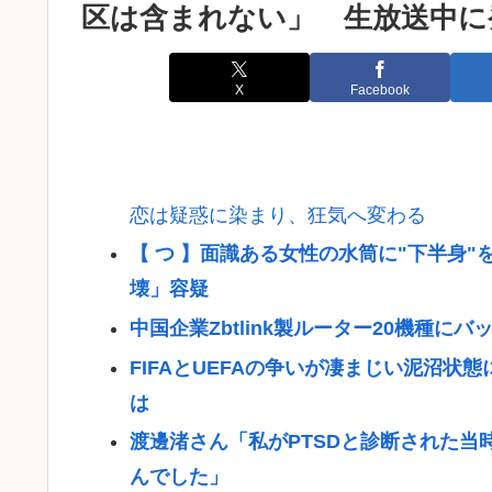
区は含まれない」 生放送中に
X
Facebook
恋は疑惑に染まり、狂気へ変わる
【 つ 】面識ある女性の水筒に"下半身"
壊」容疑
中国企業Zbtlink製ルーター20機種
FIFAとUEFAの争いが凄まじい泥沼状態
は
渡邊渚さん「私がPTSDと診断された当
んでした」