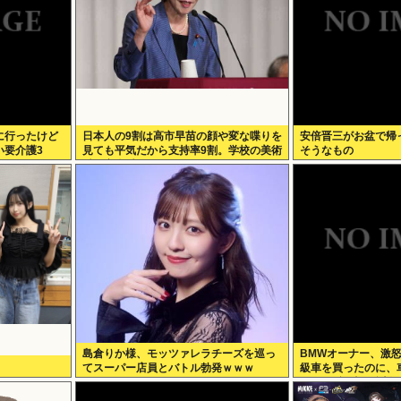
に行ったけど
日本人の9割は高市早苗の顔や変な喋りを
安倍晋三がお盆で帰
い要介護3
見ても平気だから支持率9割。学校の美術
そうなもの
科と音楽科はしっかりして！
島倉りか様、モッツァレラチーズを巡っ
BMWオーナー、激怒
てスーパー店員とバトル勃発ｗｗｗ
級車を買ったのに、
ンCMの視聴を強制