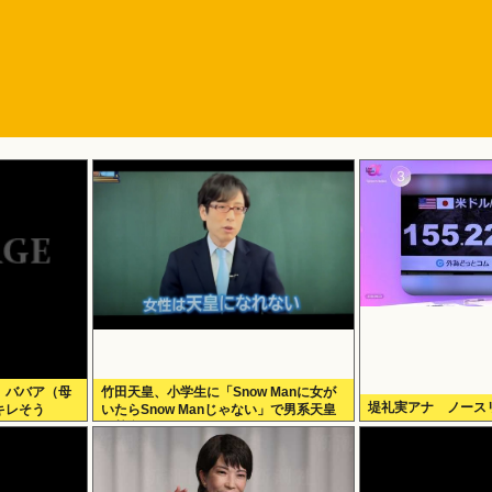
、ババア（母
竹田天皇、小学生に「Snow Manに女が
堤礼実アナ ノース
キレそう
いたらSnow Manじゃない」で男系天皇
を熱弁www