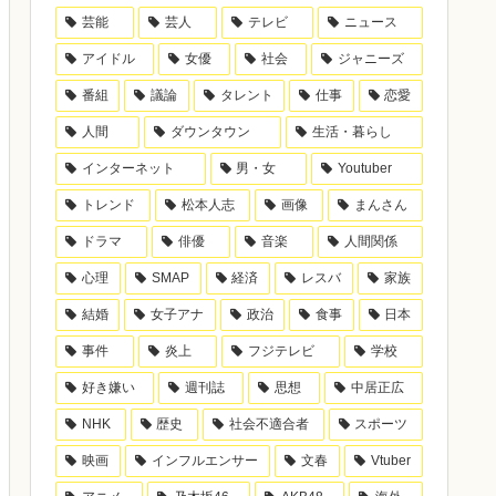
芸能
芸人
テレビ
ニュース
アイドル
女優
社会
ジャニーズ
番組
議論
タレント
仕事
恋愛
人間
ダウンタウン
生活・暮らし
インターネット
男・女
Youtuber
トレンド
松本人志
画像
まんさん
ドラマ
俳優
音楽
人間関係
心理
SMAP
経済
レスバ
家族
結婚
女子アナ
政治
食事
日本
事件
炎上
フジテレビ
学校
好き嫌い
週刊誌
思想
中居正広
NHK
歴史
社会不適合者
スポーツ
映画
インフルエンサー
文春
Vtuber