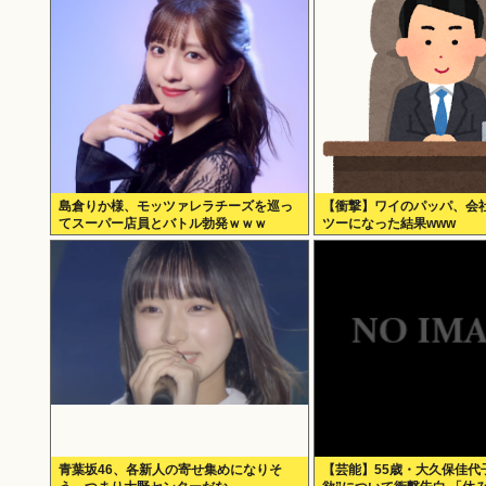
島倉りか様、モッツァレラチーズを巡っ
【衝撃】ワイのパッパ、会
てスーパー店員とバトル勃発ｗｗｗ
ツーになった結果www
青葉坂46、各新人の寄せ集めになりそ
【芸能】55歳・大久保佳代