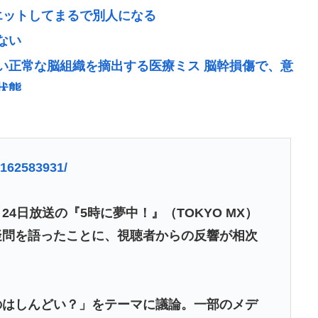
イエットしてまるで別人になる
ない
い正常な脳組織を摘出する医療ミス 脳幹損傷で、意
状態
令 米国籍取得を目的とした中国人らの渡米を問題
ー亜美、レアな夫婦ショットを公開してしまう！
0162583931/
」市区町村ランキング…5位は埼玉県川口市、4位京
4日放送の『5時に夢中！』（TOKYO MX）
リンが戦ったら勝負にならないほどクリリンの圧
疑問を語ったことに、視聴者からの反響が相次
被告(19)に無期懲役の判決
のはしんどい？」をテーマに議論。一部のメデ
ランキング 5位は埼玉県川口市、4位京都市