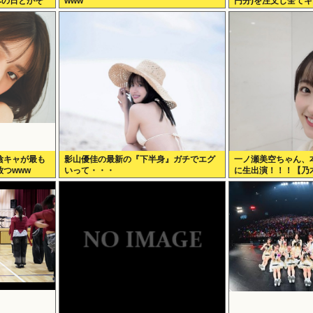
みの日とかそ
www
円分)を注文し全て
www
陰キャが最も
影山優佳の最新の『下半身』ガチでエグ
一ノ瀬美空ちゃん、
放つwww
いって・・・
に生出演！！！【乃木