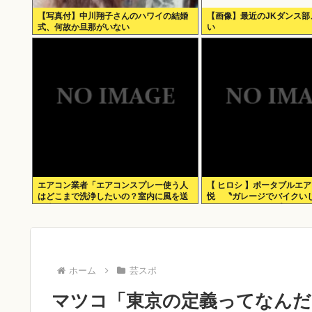
【写真付】中川翔子さんのハワイの結婚
【画像】最近のJKダンス部
式、何故か旦那がいない
い
エアコン業者「エアコンスプレー使う人
【 ヒロシ 】ポータブルエ
はどこまで洗浄したいの？室内に風を送
悦 〝ガレージでバイクい
り込んでるファンは汚いままですよ」
いんで〟〝キャンプのテン
331.5万バズ
すよ〟
ホーム
芸スポ
マツコ「東京の定義ってなんだ