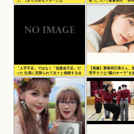
う。つまり大野センターだな
欲”について衝撃告白 「休
うだね、だいたい…」
「人手不足」ではなく「低賃金不足」だ
【画像】貴島明日香さん、
った 社員に見限られて次々と倒産する企
苦手そうな“陽のオーラ”を
業が過去最多 給与アップが大嘘の現実