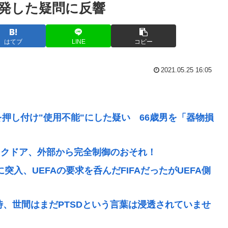
発した疑問に反響
はてブ
LINE
コピー
2021.05.25 16:05
を押し付け"使用不能"にした疑い 66歳男を「器物損
にバックドア、外部から完全制御のおそれ！
に突入、UEFAの要求を呑んだFIFAだったがUEFA側
時、世間はまだPTSDという言葉は浸透されていませ