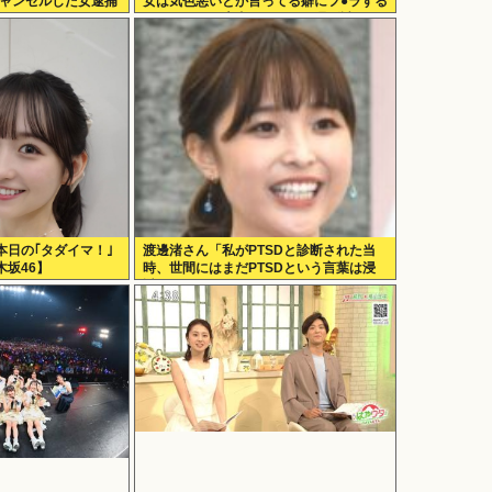
キャンセルした女逮捕
女は気色悪いとか言ってる癖にフ●ラする
とか口だけは素直なんだな！週刊誌から
金もらってるだろ」
本日の｢タダイマ！｣
渡邊渚さん「私がPTSDと診断された当
坂46】
時、世間にはまだPTSDという言葉は浸
透していませんでした」