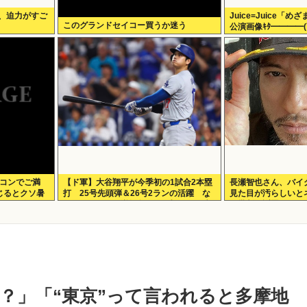
、迫力がすご
Juice=Juice「
このグランドセイコー買うか迷う
公演画像ｷﾀ━━━━(ﾟ
アコンでご満
【ド軍】大谷翔平が今季初の1試合2本塁
長瀬智也さん、バイ
じるとクソ暑
打 25号先頭弾＆26号2ランの活躍 な
見た目が汚らしいと
トでも使えま
おドジャースは逆転負けで6連敗 カブス
ら批判…謝罪
今永8勝目 [鉄チーズ烏★]
？」「“東京”って言われると多摩地