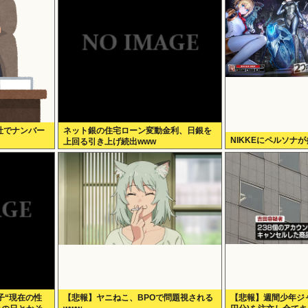
社でナンバー
ネット銀の住宅ローン変動金利、日銀を
NIKKEにペルソナ
上回る引き上げ続出www
子“現在の性
【悲報】ヤニねこ、BPOで問題視される
【悲報】週間少年ジャ