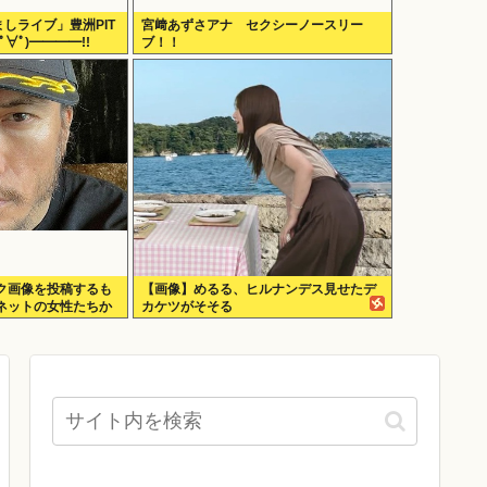
めざましライブ」豊洲PIT
宮﨑あずさアナ セクシーノースリー
∀ﾟ)━━━━!!
ブ！！
ク画像を投稿するも
【画像】めるる、ヒルナンデス見せたデ
ネットの女性たちか
カケツがそそる