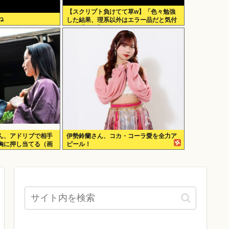
【スクリプト負けてて草w】「色々勉強
ね
した結果、理系以外はエラー品だと気付
いた【ガチ】」について、もっと具体的
に話そうか
ん、アドリブで相手
伊勢鈴蘭さん、コカ・コーラ愛を全力ア
胸に押し当てる（画
ピール！