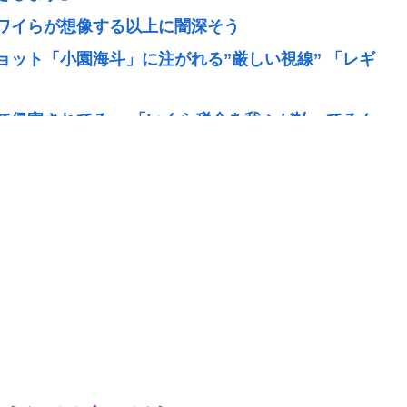
ワイらが想像する以上に闇深そう
ョット「小園海斗」に注がれる”厳しい視線” 「レギ
で侵害されてる」 「いくら税金を我々が払ってるん
つ画像データ10点を所持 「全米行方不明・被児童搾
タイルの良さで日本人を圧倒してしまう
ってなんやろな？
室に『ドカ食いダイスキ！もちづきさん』を置いてし