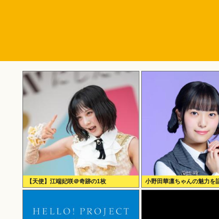
【天使】江端妃咲＠奇跡の1枚
小野田華凛ちゃんの魅力を