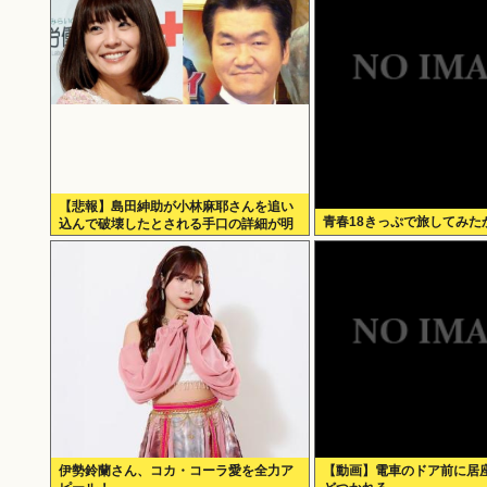
【悲報】島田紳助が小林麻耶さんを追い
青春18きっぷで旅してみた
込んで破壊したとされる手口の詳細が明
らかに･･････！！
伊勢鈴蘭さん、コカ・コーラ愛を全力ア
【動画】電車のドア前に居