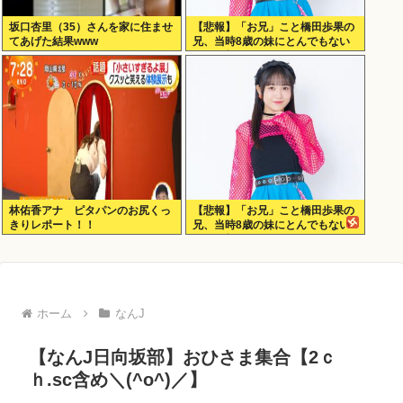
坂口杏里（35）さんを家に住ませ
【悲報】「お兄」こと橋田歩果の
てあげた結果www
兄、当時8歳の妹にとんでもない
ことを頼む
林佑香アナ ピタパンのお尻くっ
【悲報】「お兄」こと橋田歩果の
きりレポート！！
兄、当時8歳の妹にとんでもない
ことを頼む
ホーム
なんJ
【なんJ日向坂部】おひさま集合【2ｃ
ｈ.sc含め＼(^o^)／】