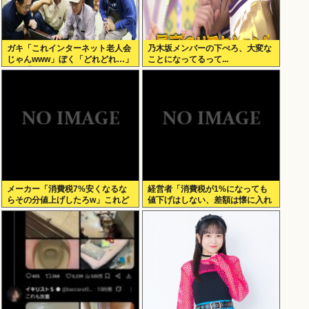
ガキ「これインターネット老人会
乃木坂メンバーの下ぺろ、大変な
じゃんwww」ぼく「どれどれ…」
ことになってるって...
ガキ「ニコニコ！らきすた！ボカ
ロ！」ぼく「はぁ…」
メーカー「消費税7%安くなるな
経営者「消費税が1%になっても
らその分値上げしたろw」これど
値下げはしない、差額は懐に入れ
うすんの？
る」