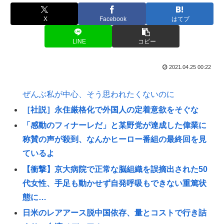
X
Facebook
はてブ
LINE
コピー
2021.04.25 00:22
ぜんぶ私が中心、そう思われたくないのに
［社説］永住厳格化で外国人の定着意欲をそぐな
「感動のフィナーレだ」と某野党が達成した偉業に
称賛の声が殺到、なんかヒーロー番組の最終回を見
ているよ
【衝撃】京大病院で正常な脳組織を誤摘出された50
代女性、手足も動かせず自発呼吸もできない重篤状
態に…
日米のレアアース脱中国依存、量とコストで行き詰