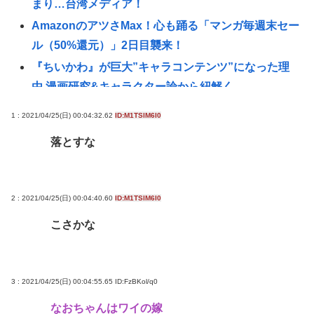
まり…台湾メディア！
AmazonのアツさMax！心も踊る「マンガ毎週末セー
ル（50%還元）」2日目襲来！
『ちいかわ』が巨大”キャラコンテンツ”になった理
由 漫画研究&キャラクター論から紐解く
【悲報】22歳女性、商業施設で通りすがりの面識無
1 : 2021/04/25(日) 00:04:32.62
ID:M1TSlM6I0
い女子中学生にラリアットして逮捕される
落とすな
シカ「全部喰った」 祭り中止 | シカたない
国連事務総長「お金がありません。このままでは国
連が完全崩壊します。助けて下さい」
2 : 2021/04/25(日) 00:04:40.60
ID:M1TSlM6I0
「非常に残念」高市総理と面会決定も…発言不可、
こさかな
握手のみ 8月9日長崎の被爆体験者「何のために」 |
主催の長崎市に呼ばれたから行ってるんだろうに
杉田水脈ってまともなこと言ってるから叩かれるん
3 : 2021/04/25(日) 00:04:55.65
ID:FzBKol/q0
だな
なおちゃんはワイの嫁