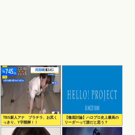
TBS新人アナ ブラチラ、お尻く
【徹底討論】ハロプロ史上最高の
っきり、Y字開脚！！
リーダーって誰だと思う？