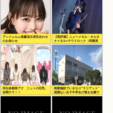
アンジュルム後藤花出演見合わせ
【再評価】ニューメタル・オルタ
のお知らせ
ナメタル=ラウドロック（和製英
語）がZに刺さってるらしい。お
前らがキッズの頃好きだったバン
ドは何？
河出奈都美アナ ニットの巨乳、
商業施設でいきなり"ラリアット"
谷間チラ！！
面識ない女子中学生の顎を右腕で
殴打 22歳女性を暴行容疑で逮捕