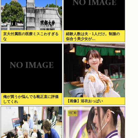
京大付属医の医療ミスこわすぎる
経験人数は夫・1人だけ。制服の
な
似合う美少女が…
俺が買うか悩んでる靴正直に評価
【画像】浴衣おっぱい
してくれ