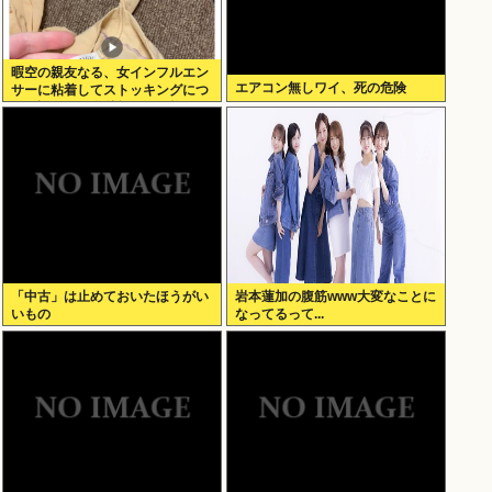
暇空の親友なる、女インフルエン
エアコン無しワイ、死の危険
サーに粘着してストッキングにつ
いて語りだし嫌儲卿として格を見
せつける
「中古」は止めておいたほうがい
岩本蓮加の腹筋www大変なことに
いもの
なってるって...