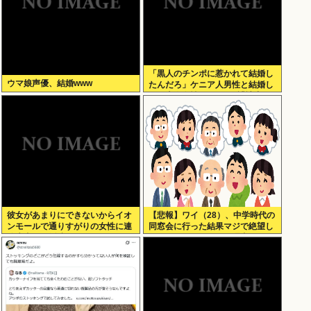
「黒人のチンポに惹かれて結婚し
ウマ娘声優、結婚www
たんだろ」ケニア人男性と結婚し
た日本人女性（31）に”誹謗中
傷”殺到
彼女があまりにできないからイオ
【悲報】ワイ（28）、中学時代の
ンモールで通りすがりの女性に連
同窓会に行った結果マジで絶望し
絡先書いた紙渡すよ
てしまう・・・・・・理由がこち
ら・・・・・・