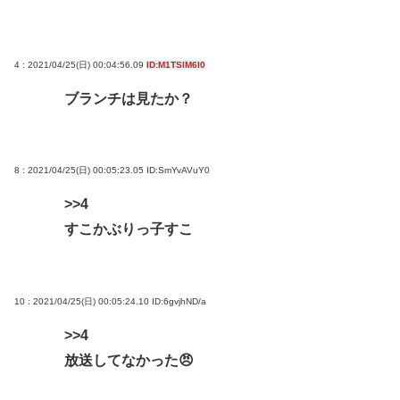
【NASA開発】3,980円の冷感ポンチョ、-15℃の謳い
文句にネット騒然
【動画】 35歳美人ママ👩、TV探偵ナイスクに出演も
4 : 2021/04/25(日) 00:04:56.09
ID:M1TSlM6I0
老けすぎている48歳だろと誹謗中傷
ブランチは見たか？
面接官「一番結婚したいVTuberは誰ですか？」👈ど
う答える？
軍事アナリスト「ウクライナに残されている時間は
8 : 2021/04/25(日) 00:05:23.05
ID:SmYvAVuY0
少ない。民間施設テロではなくプランBやプランCを
>>4
発動すべき」
すこかぶりっ子すこ
Powered by livedoor 相互RSS
10 : 2021/04/25(日) 00:05:24.10
ID:6gvjhND/a
>>4
放送してなかった😠