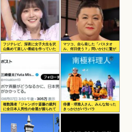
フジテレビ、深夜に女子大生を沢
マツコ、自ら発した「バスタオ
山集めて楽しい番組を作っていた
ル、何日使う？」問いかけに驚が
www
くの答え 「今日は全部、本当のこ
と言うわ」
複数識者「ジャンポケ斎藤の裁判
俳優・堺雅人さん、みんな知った
に全日本人男性の命運が握られて
きっかけがバラバラ
いる。これでだめなら日本男全員
懲役7年だ」