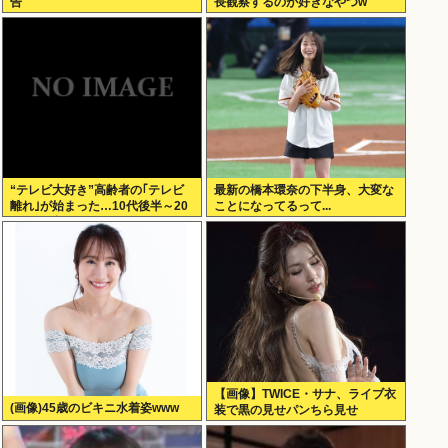
告
長観察するのが好きなやつw
“テレビ大好き”高齢者の｢テレビ
最新の橋本環奈の下半身、大変な
離れ｣が始まった…10代後半～20
ことになってるって...
代の約7割が”ほぼ見ない”
【画像】TWICE・サナ、ライブ衣
(画像)45歳のビキニ水着姿www
装で黒の見せパンちら見せ