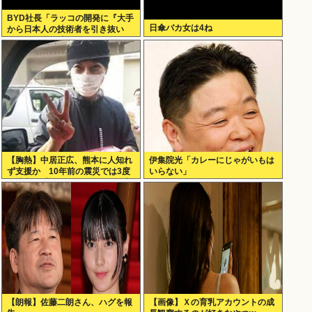
BYD社長「ラッコの開発に『大手
日傘バカ女は4ね
から日本人の技術者を引き抜い
た』って噂は嘘。開発チームに日
本人は0人です」
【胸熱】中居正広、熊本に人知れ
伊集院光「カレーにじゃがいもは
ず支援か 10年前の震災では3度
いらない」
現地入り「誰にも知られなくて良
い」
【朗報】佐藤二朗さん、ハグを報
【画像】Ｘの育乳アカウントの成