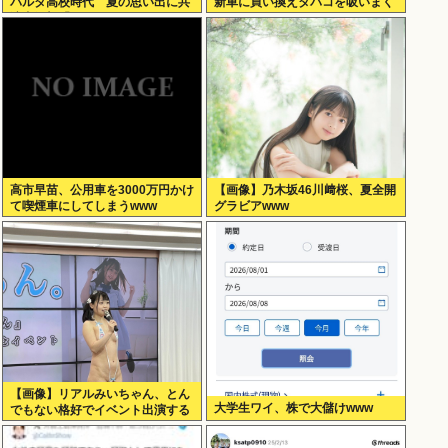
パルタ高校時代 夏の思い出に共
新車に買い換えタバコを吸いまく
演者衝撃「ええ？」
っていた
高市早苗、公用車を3000万円かけ
【画像】乃木坂46川﨑桜、夏全開
て喫煙車にしてしまうwww
グラビアwww
【画像】リアルみいちゃん、とん
大学生ワイ、株で大儲けwww
でもない格好でイベント出演する
www