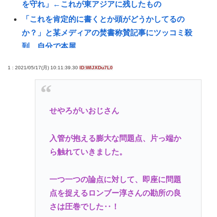
を守れ」←これが東アジアに残したもの
「これを肯定的に書くとか頭がどうかしてるの
か？」と某メディアの焚書称賛記事にツッコミ殺
到、自分で本屋
タトゥー彫り師さん「刺青入れてる奴は全員バカで
1 : 2021/05/17(月) 10:11:39.30
ID:WIJXDu7L0
す」→30万再生www
識者A「円は過大評価、1ドル164円超えもある」識
者B「1ドル140円台もある」どっちなの
せやろがいおじさん
若い世代で「外国人受け入れ反対」大幅増
【悲報】ひろゆき、離婚を提示される
入管が抱える膨大な問題点、片っ端か
鉄拳8の世界大会で謎のパキスタン人が韓国最強プレ
ら触れていきました。
ーヤーを一方的にボコして約5000万円ゲット
超円安はなぜ止まらない？日米金利差縮小でも円が
一つ一つの論点に対して、即座に問題
売られる理由を初心者向けに解説
点を捉えるロンブー淳さんの勘所の良
日本列島さん、人間が住めるエリアの少なさが流石
さは圧巻でした‥！