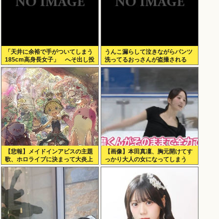
「天井に余裕で手がついてしまう
うんこ漏らして泣きながらパンツ
185cm高身長女子」 へそ出し投
洗ってるおっさんが盗撮される
稿に「ピッタリの服があるのがす
ぎょい！」の声
【悲報】メイドインアビスの主題
【画像】本田真凜、胸元開けてす
歌、ホロライブに決まって大炎上
っかり大人の女になってしまう
www