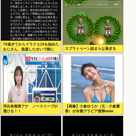
70過ぎてからドラクエ10を始めた
スプラトゥーン詰まらな過ぎる
おじさん、急逝したせいで娘に
色々開示されてしまう
河出奈都美アナ ノースリーブが
【画像】小倉ゆうか（元・小倉優
透ける！！
香）が水着グラビア復帰www