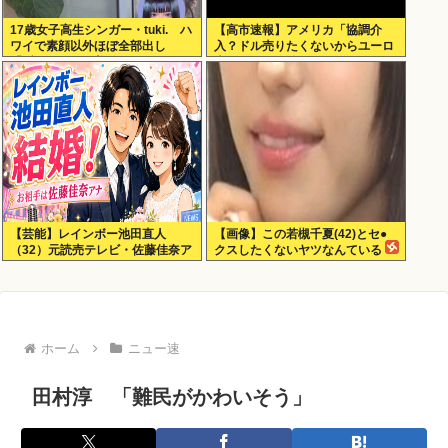
17歳女子高生シンガー・tuki. ハ
【高市速報】アメリカ「協調介
ワイで素顔以外ほぼ全部出し
入？ドル売りたくないからユーロ
「隠しきれない美貌」とSNSざわ
売るわ」EU激怒www
つく
【芸能】レインボー池田直人
【画像】この若槻千夏(42)とセ●
（32）元読売テレビ・佐藤佳奈ア
クスしたくないヤツなんている
ナが結婚
の？
ホーム
ニュー速
田村淳 「難民がかわいそう」