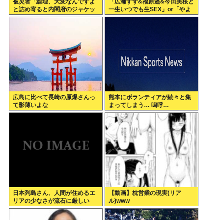
被災者「総理、大変なんですよ
「広瀬すず&福原遥&今田美桜と
と詰め寄ると内閣府のジャケッ
一生いつでも生SEX」or「やよ
トを着た人に『静かに 』とすご
い軒&大戸屋 一生無料」www
まれた」
広島に比べて長崎の原爆さんっ
熊本にボランティアが続々と集
て影薄いよな
まってしまう… 嗚呼…
日本列島さん、人間が住めるエ
【動画】枕営業の現実(リア
リアの少なさが流石に厳しい
ル)www
www