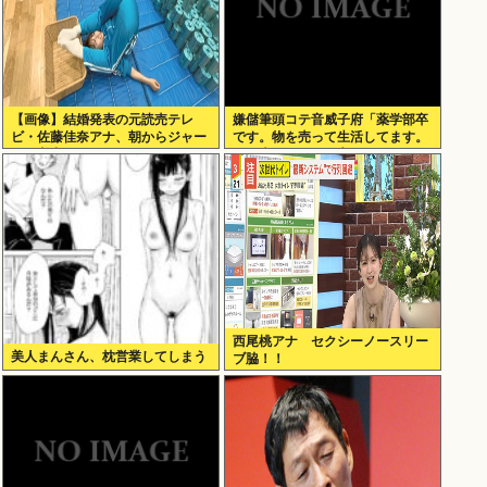
【画像】結婚発表の元読売テレ
嫌儲筆頭コテ音威子府「薬学部卒
ビ・佐藤佳奈アナ、朝からジャー
です。物を売って生活してます。
ジ尻丸出し
何を売ってるかは言えません」
西尾桃アナ セクシーノースリー
美人まんさん、枕営業してしまう
ブ脇！！