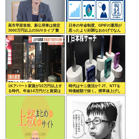
高市早苗首相、新公用車は推定
日本の年金制度、GPIFの運用が
3000万円以上のSUVタイプ 贅
思ったより好調なおかげでなん
を尽くした後部座席でたばこを
とかなりそう
吸うのが至福の時間か どんどん
延びる乗車時間
1Kアパート家賃が10万円以上す
時代はヤニ復活か? JT、NTTを
る時代、年金14万円だと賃貸は
時価総額で抜く。煙草値上げし
無理、運転免許もなく移住も困
てもヤニ中人口へらずに加熱式
難
煙草のシュアのびる