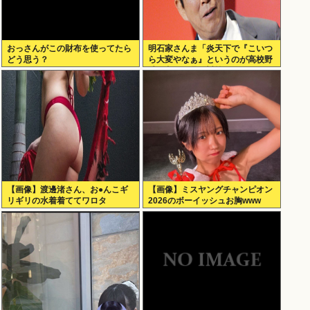
おっさんがこの財布を使ってたら
明石家さんま「炎天下で『こいつ
どう思う？
ら大変やなぁ』というのが高校野
球の良さ。暑さ対策はいらない」
【画像】渡邊渚さん、お●んこギ
【画像】ミスヤングチャンピオン
リギリの水着着ててワロタ
2026のボーイッシュお胸www