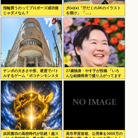
指輪買うのってプロポーズ成功後
彡(●)(●)「汗だくのJKのイラスト
じゃダメなん？
を描け」 「…」
チンポの大きさや形、硬度でバト
27歳独身・やす子が投稿 「いろ
ルするゲーム「ポコチンモンスタ
んな結婚発表で盛り上がってます
ー」を作ろうと思う
が アラサー1人暮らしも…」
浜田雅功の高校時代が壮絶！超ス
高市早苗首相、公用車を3000万の