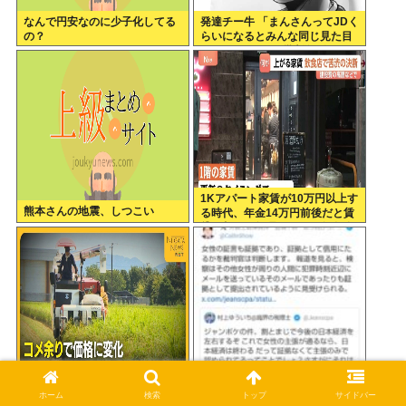
なんで円安なのに少子化してる
発達チー牛 「まんさんってJDく
の？
らいになるとみんな同じ見た目
になるよねw」⬅批判殺到
1Kアパート家賃が10万円以上す
熊本さんの地震、しつこい
る時代、年金14万円前後だと賃
貸の都民は無理じゃね？ 運転免
許もなく移住も無理じゃね？
コメ農家「今年は安くなりす
唐澤貴洋、ジャンポケ斎藤の件
ぎ」「こんな値段じゃ米作りを
で一般人と喧嘩
ホーム
検索
トップ
サイドバー
やめる人も多くなるんじゃない