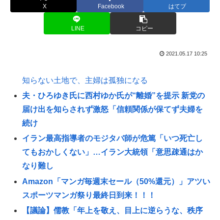
X
Facebook
はてブ
LINE
コピー
2021.05.17 10:25
知らない土地で、主婦は孤独になる
夫・ひろゆき氏に西村ゆか氏が“離婚”を提示 新党の
届け出を知らされず激怒「信頼関係が保てず夫婦を
続け
イラン最高指導者のモジタバ師が危篤「いつ死亡し
てもおかしくない」…イラン大統領「意思疎通はか
なり難し
Amazon「マンガ毎週末セール（50%還元）」アツい
スポーツマンガ祭り最終日到来！！！
【議論】儒教「年上を敬え、目上に逆らうな、秩序