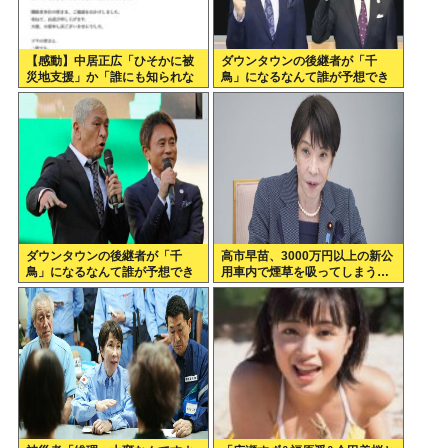
【感動】中居正広「ひそかに被
ダウンタウンの後継者が「千
災地支援」か「誰にも知られな
鳥」になるなんて誰が予想でき
くていい」
たんや
ダウンタウンの後継者が「千
高市早苗、3000万円以上の新公
鳥」になるなんて誰が予想でき
用車内で煙草を吸ってしまう…
たんや