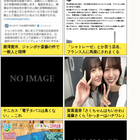
唐澤貴洋、ジャンポケ斎藤の件で
「シャトレーゼ」とか言う店名、
一般人と喧嘩
フランス人に馬鹿にされまくる
www（画像あり）
ヤニカス「電子タバコは臭くな
賀喜遥香 ｢さくちゃんはちいかわ｣
い」←これ
遠藤さくら ｢かっきーはハチワレ｣
【乃木坂46】