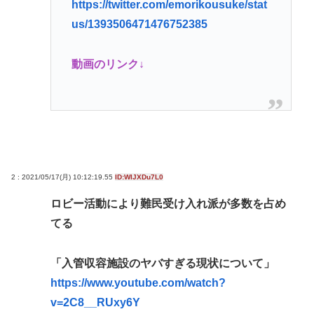
に厳しいwww
https://twitter.com/emorikousuke/stat
us/1393506471476752385
adhdとの旅行、大変すぎておわるwww
阿波おどりで女性の体強調した無断動画拡散、憤る
動画のリンク↓
踊り手「悲しいし気持ち悪い」…悪質なケースは警
察への相談検討
初めてソープランド行った感想を教えて
Powered by livedoor 相互RSS
2 : 2021/05/17(月) 10:12:19.55
ID:WIJXDu7L0
ロビー活動により難民受け入れ派が多数を占め
てる
「入管収容施設のヤバすぎる現状について」
https://www.youtube.com/watch?
v=2C8__RUxy6Y