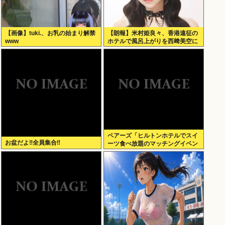
【画像】tuki.、お乳の始まり解禁
【朗報】米村姫良々、香港遠征の
www
ホテルで風呂上がりを西﨑美空に
撮られ拡散されるｗｗｗ
ペアーズ「ヒルトンホテルでスイ
お盆だよ‼全員集合‼
ーツ食べ放題のマッチングイベン
トやるぞ。女2500円男7000円
な」→女だけ埋まるwww