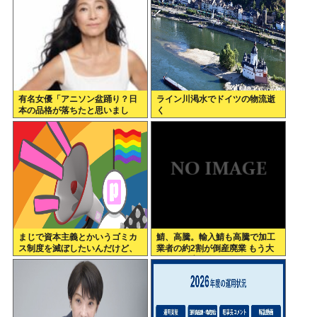
有名女優「アニソン盆踊り？日
ライン川渇水でドイツの物流逝
本の品格が落ちたと思いまし
く
た」
まじで資本主義とかいうゴミカ
鯖、高騰。輸入鯖も高騰で加工
ス制度を滅ぼしたいんだけど、
業者の約2割が倒産廃業 もう大
どうしたらいい？
衆魚から高級魚へ…