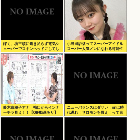
ぼく、坊主頭に飽き足らず電気シ
小野田紗栞ってスーパーアイドル
ェーバーでスキンヘッドにしてし
スーパー人気メンになれる可能性
まう
あったよな？
鈴木奈穂子アナ 袖口からインナ
ニューバランスはダサい！onは時
ーチラ見え！！【GIF動画あり】
代遅れ！サロモンを買え！って言
われたから買ったんやが