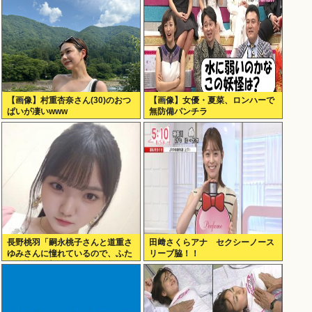
【画像】村重杏奈さん(30)のおつ
【画像】女優・夏菜、ロンハーで
ぱいが凄いwww
無防備パンチラ
長野桃羽「嗣永桃子さんと道重さ
田﨑さくらアナ セクシーノース
ゆみさんに憧れているので、ふた
リーブ脇！！
りの憧れの部分をぎゅっと集めた
存在になり