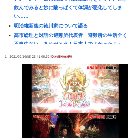
飲んでみると妙に酸っぱくて体調が悪化してしま
い……
明治維新後の徳川家について語る
高市総理と対話の避難所代表者「避難所の生活全く
不自由ない、ありがとう！日本人でよかった！」
20代「50年ローンでええやろ」←これマジ？？？
1 : 2021/05/16(日) 23:41:08.36
ID:xyBHwsrR0
【熊本地震】共産党・寺本けんた「災害募金に関す
るデマを流す人は被災地への支援を妨害しているこ
とを自覚してください」 ネット「では熊本に直接募
金すればいいだけですね！」
リニア大阪延伸「工期示せない」 JR東海社長、名古
屋開業後の早期着手を強調
ドン・キホーテ露店「うなぎのかば焼き」で食中毒
男女14人が発熱や腹痛など訴え…サルモネラ属の菌
検出