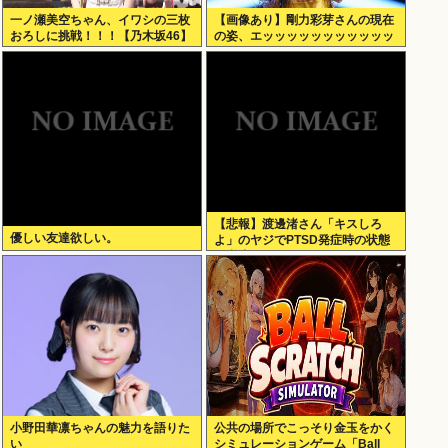
一ノ瀬美空ちゃん、イワシの三枚
【画像あり】剛力彩芽さんの現在
おろしに挑戦！！！【乃木坂46】
の姿、エッッッッッッッッッッッ
ッ！
【悲報】渡邊渚さん「キスしろ
優しい友達欲しい。
よ」のヤジでPTSD発症時の状態
に逆戻り
小野田華凛ちゃんの魅力を語りた
公共の場所でこっそり金玉をかく
い
シミュレーションゲーム「Ball