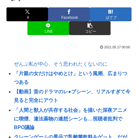
X
Facebook
はてブ
LINE
コピー
2021.05.17 00:00
ぜんぶ私が中心、そう思われたくないのに
「片親の女だけはやめとけ」という風潮、広まりつ
つある
【動画】昔のドラマのレ●プシーン、リアルすぎて今
見ると完全にアウト
「人間と獣人が共存する社会」を描いた深夜アニメ
に喫煙、違法薬物の連想シーンも…視聴者批判で
BPO議論
クレーンゲームの景品で乳酸菌飲料をゲット、だが