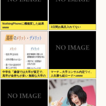
NothingPhoneに機種変した結果
3日間お風呂入れてない
www
中学生「嫌儲では大卒が貧乏で、
マーチ→大手コンサル内定ワイ、
高卒が金持ちが多い 無能な大卒の
人生勝ち組ロードへwww
集まりw」エックスで一万いいね