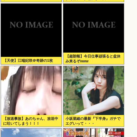
Scratch Simulator」がSteamで
発表される
【超朗報】今日仕事頑張ると盆休
【天使】江端妃咲＠奇跡の1枚
み来るぞwww
【放送事故】あのちゃん、放送中
小坂菜緒の最新『下半身』ガチで
に吐いてしまう！！！
エグいって・・・