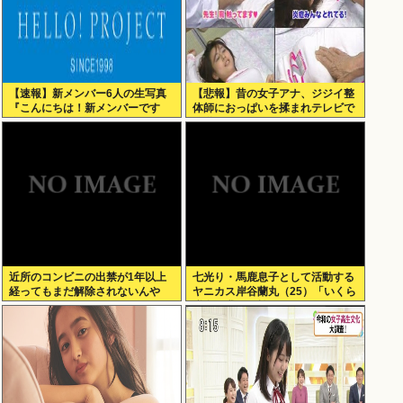
【速報】新メンバー6人の生写真
【悲報】昔の女子アナ、ジジイ整
『こんにちは！新メンバーです
体師におっぱいを揉まれテレビで
☆』
放送されてしまうwww
近所のコンビニの出禁が1年以上
七光り・馬鹿息子として活動する
経ってもまだ解除されないんや
ヤニカス岸谷蘭丸（25）「いくら
が…
税金を我々が払ってるんだと」