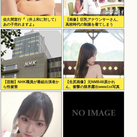
佐久間宣行『（井上和に対して）
【画像】巨乳アナウンサーさん、
あの子売れますよ』
高校時代の制服を着てしまう
【芸能】NHK職員が番組出演者か
【生尻画像】元NMB48原かれ
ら性被害
ん、衝撃の限界露出www1st写真
集でパールTバックのランジェリ
ー姿を解禁！！！