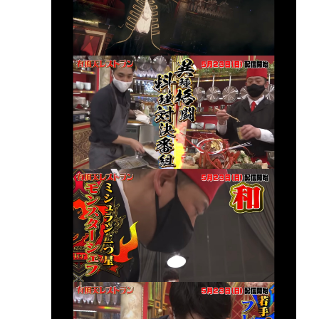
カズレーザー、車の任意保険を巡り持論「強制しろ
よ！」「保険にも入れないヤツは運転すんなよ」
エッセイスト「原爆を二度と使わせてはならない」
→「もちろん中国の核も非難する？」→ブロックさ
れる
被災地・熊本、泥酔者の通報が止まらず県警が異例
のお願い
共産党信者「募金で共産党を叩くのは、頑張る人を
邪魔したいという日本人らしい薄暗い欲望のせい」
パチ●コ中毒者の99%はアニメに興味なく、いつも打
ってる台の原作も知らないという不都合な真実
Powered by livedoor 相互RSS