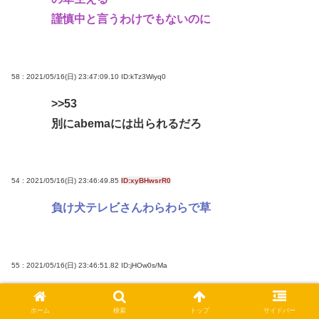
謹慎中と言うわけでもないのに
58 : 2021/05/16(日) 23:47:09.10
ID:kTz3Wiyq0
>>53
別にabemaには出られるだろ
54 : 2021/05/16(日) 23:46:49.85
ID:xyBHwsrR0
負け犬テレビさんわらわらで草
55 : 2021/05/16(日) 23:46:51.82
ID:jHOw0s/Ma
異種なのはいいんだがなんでミシュラン二つ星
と若手なの？
ホーム
検索
トップ
サイドバー