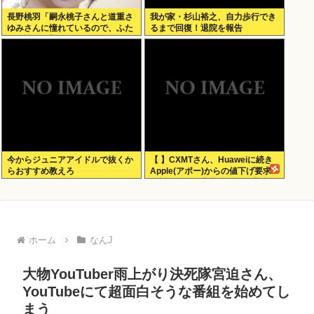
長野桃羽「嗣永桃子さんと道重さ
我が家・杉山裕之、自力歩行でき
ゆみさんに憧れているので、ふた
るまで回復！退院を報告
りの憧れの部分をぎゅっと集めた
存在になりたいです！」
今からジュニアアイドルで抜くか
【 】CXMTさん、Huaweiに続き
らおすすめ教えろ
Apple(アポー)からの値下げ要求
も拒否！！！半導体バボー継続
へ！！！
ホーム
なんJ
大物YouTuber雨上がり決死隊宮迫さん、
YouTubeにて超面白そうな番組を始めてし
まう