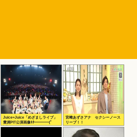
Juice=Juice「めざましライブ」
宮﨑あずさアナ セクシーノース
豊洲PIT公演画像ｷﾀ━━━━(ﾟ
リーブ！！
∀ﾟ)━━━━!!