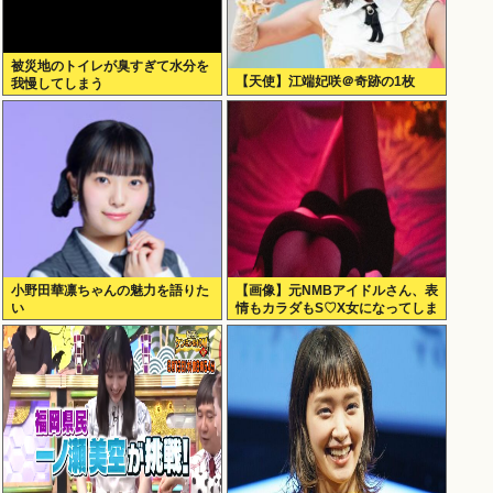
被災地のトイレが臭すぎて水分を
【天使】江端妃咲＠奇跡の1枚
我慢してしまう
小野田華凛ちゃんの魅力を語りた
【画像】元NMBアイドルさん、表
い
情もカラダもS♡X女になってしま
うｗｗｗ