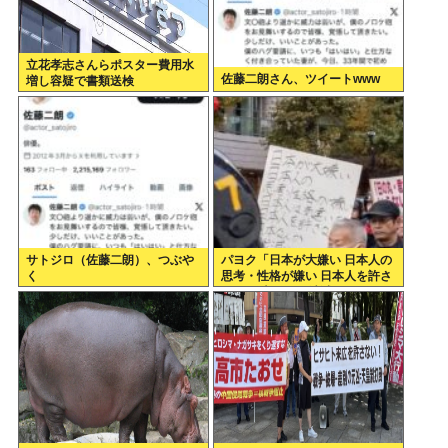
立花孝志さんらポスター費用水
佐藤二朗さん、ツイートwww
増し容疑で書類送検
サトジロ（佐藤二朗）、つぶや
パヨク「日本が大嫌い 日本人の
く
思考・性格が嫌い 日本人を許さ
ない 日本なんか消滅してほし
い」