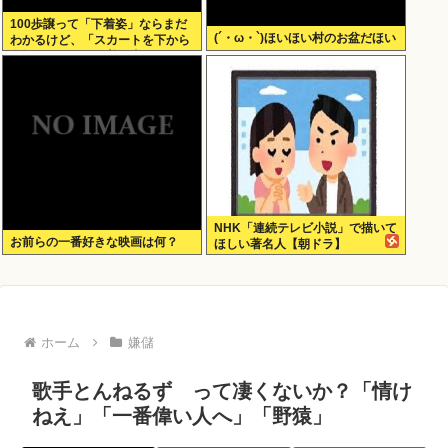
100歩譲って「下着姿」ならまだ
(´・ω・`)ほいほい村のお盆だほい
わかるけど、「スカートを下から
盗撮して写った下着写真」見て何
が楽しいんだ？
NHK「連続テレビ小説」で描いて
お前らの一番好きな映画は何？
ほしい著名人【朝ドラ】
ホーム
嫌儲
歌手とんねるず って凄くないか？「情け
ねえ」「一番偉い人へ」「野猿」