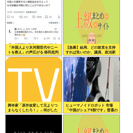
「外国人より氷河期世代やニー
【急募】結局、どの政党を支持
トを救え」の声広がる 移民批判
すれば良いのか、議員、政治家
してる層ってもしかして…
は全員悪か
脚本家「原作改変して元よりつ
ヒューマノイドロボット 市場
まらなくしたろ！」←何がした
「中国がシェア8割です」普通の
いの？
日本人怒りのフェイクニュース
認定へ…