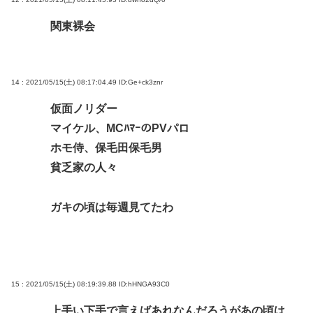
関東裸会
14 : 2021/05/15(土) 08:17:04.49
ID:Ge+ck3znr
仮面ノリダー
マイケル、MCﾊﾏｰのPVパロ
ホモ侍、保毛田保毛男
貧乏家の人々
ガキの頃は毎週見てたわ
15 : 2021/05/15(土) 08:19:39.88
ID:hHNGA93C0
上手い下手で言えばあれなんだろうがあの頃は