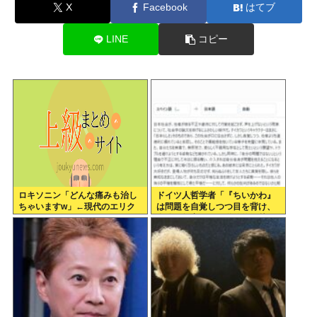
X
Facebook
はてブ
LINE
コピー
ロキソニン「どんな痛みも治し
ドイツ人哲学者「『ちいかわ』
ちゃいますw」←現代のエリク
は問題を自覚しつつ目を背け、
サーやろ…
自分は無害という道徳的優越
感、堕落する国家日本そのもの
だ」