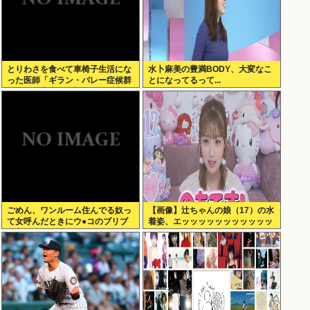
とりわさを食べて車椅子生活にな
水卜麻美の豊満BODY、大変なこ
った医師「ギラン・バレー症候群
とになってるって...
になって本当に絶望。死んだ方が
良かったと思った」
ごめん、ワンルーム住んでる奴っ
【画像】辻ちゃんの娘（17）の水
て女呼んだときにウ●コのブリブ
着姿、エッッッッッッッッッッッ
リ音どうしてんの？？
ッッ！