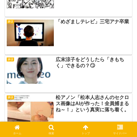
「めざましテレビ」三宅アナ卒業
嫌儲
広末涼子をどうしたら「きもち
嫌儲
く」できるの？🙄
松アノン「松本人志さんのセクロ
嫌儲
ス画像はAIが作った！全員捕まる
ね～！」という真実に落ち着く。
ホーム
検索
トップ
サイドバー
暇空茜「初代ガンダムのような歴
嫌儲