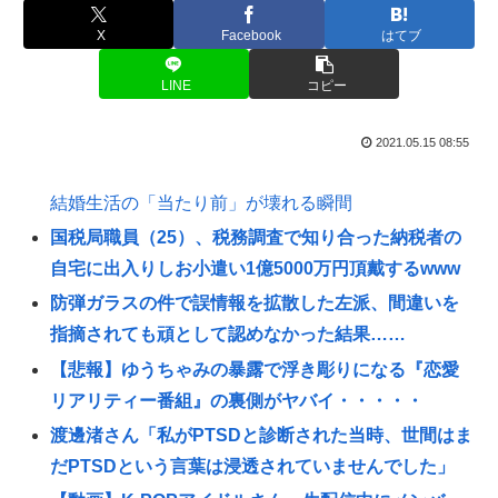
X
Facebook
はてブ
LINE
コピー
2021.05.15 08:55
結婚生活の「当たり前」が壊れる瞬間
国税局職員（25）、税務調査で知り合った納税者の
自宅に出入りしお小遣い1億5000万円頂戴するwww
防弾ガラスの件で誤情報を拡散した左派、間違いを
指摘されても頑として認めなかった結果……
【悲報】ゆうちゃみの暴露で浮き彫りになる『恋愛
リアリティー番組』の裏側がヤバイ・・・・・
渡邊渚さん「私がPTSDと診断された当時、世間はま
だPTSDという言葉は浸透されていませんでした」