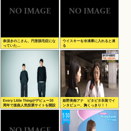
奈須きのこさん、円形脱毛症にな
ウイスキーを冷凍庫に入れると凍
っていた…
る
Every Little Thingがデビュー30
姫野美南アナ ピタピタ衣装でイ
周年で楽曲人気投票サイトを開設
ンタビュー、胸くっきり！！
俺はもちろんFace the Changeに
【GIF動画あり】
入れてきたぞ