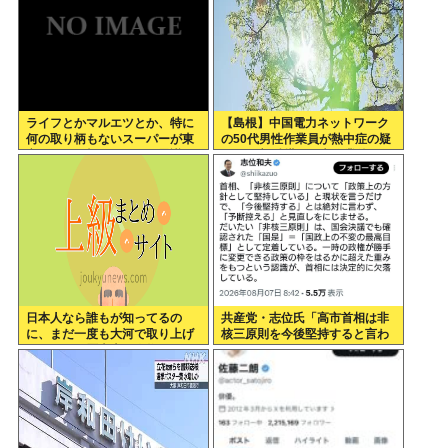
ライフとかマルエツとか、特に
【島根】中国電力ネットワーク
何の取り柄もないスーパーが東
の50代男性作業員が熱中症の疑
京でデカい顔してるの不思議だ
いで死亡 鉄塔の保守作業後に倒
よな、普通OK行くだろ
れる 邑南町
日本人なら誰もが知ってるの
共産党・志位氏「高市首相は非
に、まだ一度も大河で取り上げ
核三原則を今後堅持すると言わ
られてない歴史上の人物
ない！」