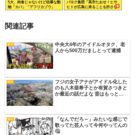
5大、肉食じゃないけど凶暴な動
パヨク集団「高市たおせ！ヒサ
物「カバ」「アフリカゾウ」
ヒトが広島に来ることを許さな
「バッファロー」「コーカサス
い！天皇制打倒！」
オオカブト」
関連記事
中央大4年のアイドルオタク、老
嫌儲
人から500万だましとって逮捕
フジの女子アナがアイドル化した
嫌儲
のも八木亜希子とか有賀さつきと
か最近の話だよな 昔はもっと年
増で知的なイメージだったし
「なんでだろ～」みたいな感じで
嫌儲
歌ってた芸人って今何やってんの
🤔