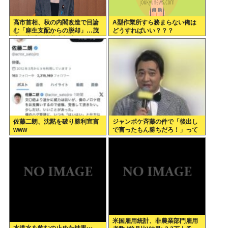
高市首相、秋の内閣改造で目論
A型作業所すら務まらない俺は
む「麻生支配からの脱却」…茂
どうすればいい？？？
木敏充氏も小林鷹之氏もクビ
佐藤二朗、沈黙を破り勝利宣言
ジャンポケ斉藤の件で「後出し
www
で言ったもん勝ちだろ！」って
キレてる人いるけど、まず付き
合ってない人とそんな事しなき
ゃいいのでは？
米国雇用統計、非農業部門雇用