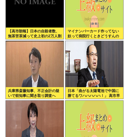
【高市朗報】日本の自殺者数、
マイナンバーカード作ってない
無茶苦茶減って史上初の2万人割
奴って病院行くときどうすんの
れ。無茶苦茶生きやすい国にな
ってる件www
兵庫県斎藤知事、不正会計の疑
日本「曲がる太陽電池で中国に
いで前知事に聞き取り調査へ
勝てるワハハハハハ！」 高市早
苗「勝てる！ ガハハハハハ
ハ！」