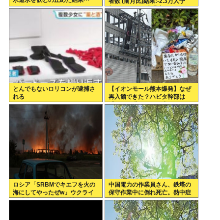
水道水を飲むの止めた結果⋯
者数 (前月比)結果:-2.3万人予
想:+8.0万人、失業率結果:+4.1%
予想:+4.2%、9月利下げか
とんでもないロリコンが逮捕さ
【イオンモール熊本爆発】なぜ
れる
再入館できた？ハビタ幹部は
「モール職員は引き止めなかっ
た」イオン「運用を徹底できな
かった可能性」
ロシア「SRBMでキエフを火の
中国電力の作業員さん、鉄塔の
海にしてやったぜw」ウクライ
保守作業中に倒れ死亡。熱中症
ナ「我々もSRBMで反撃する
か
ぞ！」