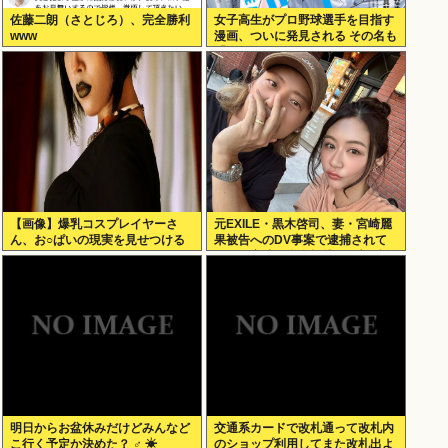
佐藤二朗（さとじろ）、完全勝利
女子高生がプロ野球選手を目指す
www
漫画、ついに発見される その名も
「ゆーあーすらっがー」
【画像】爆乳コスプレイヤーさ
元EXILE・黒木啓司、妻・宮崎麗
ん、お○ぱいの現実を見せつける
果被告へのDV事案で逮捕されて
ｗｗｗ
いた 宮崎は全身打撲、頭部裂傷
及び打撲の怪我
明日からお盆休みだけどみんなど
交通系カードで改札通って改札内
こ行く予定か決めた？ ‍♂ ☀
のショップ利用してまた改札出よ