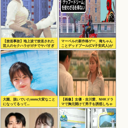
【放送事故】地上波で放送された
マーベルの新作格ゲー、俺ちゃん
芸人のセクハラがガチでヤバすぎ
ことデッドプール(CV子安武人)が
る…
安定のやりたい放題で話題に
大園、脱いでいたwww大変なこと
【画像】女優・吉川愛、NHKドラ
になってるって...
マで胸元開けて男子を誘惑しちゃ
う