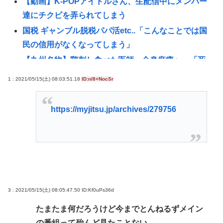
【動画】K-POPアイドルさん、生配信中にメンバー
達にチクビを弄られてしまう
国税 ギャンブル脱税パパ活etc..「こんなことでは国
民の信用がなくなってしまう」
【九州名物】鶏刺し食べた医師、全身麻痺へ…「死
んだほうが良かった」
1 : 2021/05/15(土) 08:03:51.18
ID:n/8+NocSr
イチローの晩年(2011-2019)の成績、流石に擁護でき
ないwww
https://myjitsu.jp/archives/279756
【悲報】17歳で無期懲役になった奴、怖いwww
日本の輸出額、韓国・台湾に抜かれる。アカンゴミ
国すぎて涙出てきた…
【困惑】日本から刺青への偏見を消し去りたいんや
けど・・・・・・・・・
3 : 2021/05/15(土) 08:05:47.50
ID:Kf0uPs36d
『ヤニねこ』新海誠、水島努、綾辻行人らクリエイ
ターが絶賛 過激描写はBPOでも議論に
たまたま何だろうけど今までとんねるずメイン
の番組って殆んど見たことない
避難所地獄と化す「ずっと同じ食べ物&断水でトイレ