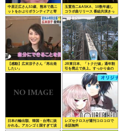
中居正広さん53歳、熊本で黒ニ
玉置浩二&ASKA、10数年越し
ットをかぶりボランティアと寄
コラボ曲リリース 番組共演きっ
付をしている模様
かけで実現…同い年盟友の完全
合作
【感動】広末涼子さん「再出発
JR東日本、「トクだ値」通年割
したい」
引を廃止で炎上。すっかり金の
亡者と成り下がったな
日本の輸出額、韓国・台湾に抜
レズセクロスが週刊コロコロで
かれる。アカンゴミ国すぎて涙
全話無料
出てきた…