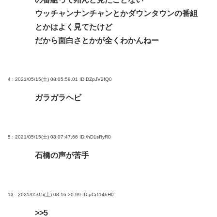
ウッチャンナンチャンとかダウンタウンの番組
流せず悪臭&床に直接就寝&コロナ感染」
とかはよく見てたけど
高橋名人が左手のバネを取るため手術を決意
だから面白さとかが全くわかんねー
チック症のゆうぽん、久々に見たらめっちゃ悪化し
てた…
4 : 2021/05/15(土) 08:05:59.01
ID:DZpJV2fQ0
Powered by livedoor 相互RSS
ガラガラヘビ
5 : 2021/05/15(土) 08:07:47.66
ID:/hD1sRyR0
石橋の声が苦手
13 : 2021/05/15(土) 08:16:20.99
ID:pCr114hH0
>>5