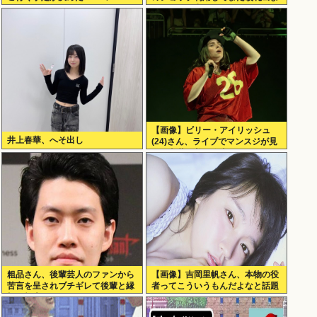
うとしたら出られなくてワロタ
【画像】ビリー・アイリッシュ
井上春華、へそ出し
(24)さん、ライブでマンスジが見
える衣装を着て炎上
粗品さん、後輩芸人のファンから
【画像】吉岡里帆さん、本物の役
苦言を呈されブチギレて後輩と縁
者ってこういうもんだよなと話題
切り報告www
に