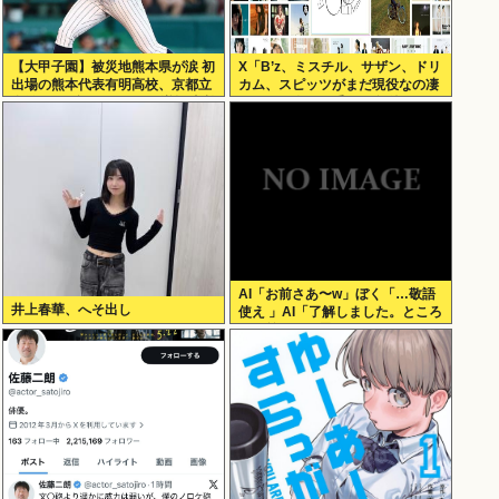
【大甲子園】被災地熊本県が涙 初
X「B’z、ミスチル、サザン、ドリ
出場の熊本代表有明高校、京都立
カム、スピッツがまだ現役なの凄
命館に9回裏2アウトから逆転勝利
いよな。今の歌手が30年後にやれ
てるだろうか？」
AI「お前さあ〜w」ぼく「…敬語
井上春華、へそ出し
使え 」AI「了解しました。ところ
でお前はどう思いますか？」 これ