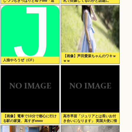
しつつもきっぱりと却下ww「送
乳で妊娠してるのかと話題に
ってもらっておいてアレだけど、
ちょっと違うかな」
【画像】芦田愛菜ちゃんのワキｗ
人狼やろうぜ（CF）
ｗｗ
【画像】電車で10分で都心に行け
高市早苗「ジュリアとは長いお付
る駅の家賃、高すぎwww
き合いになります」 英国大使に惜
別のメッセージ