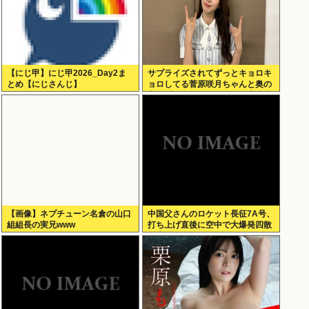
【にじ甲】にじ甲2026_Day2ま
サプライズされてずっとキョロキ
とめ【にじさんじ】
ョロしてる菅原咲月ちゃんと奥の
方でずっとニコニコしてる先輩達
ｗ【乃木坂46】
【画像】ネプチューン名倉の山口
中国父さんのロケット長征7A号、
組組長の実兄www
打ち上げ直後に空中で大爆発四散
し失敗に終わる