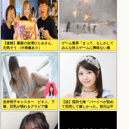
【速報】最新の吉澤ひとみさん、
ゲーム業界「まって、もしかして
元気そう （※画像あり）
みんな対人ゲームに興味ない感
じ…？」
吉井明子キャスター ビキニ、下
【涙】窪田七海「バーイベが初め
着、巨乳が揺れるグラビア撮
て完売して嬉しかった。前日は不
影！！【GIF動画あり】
安で朝4時まで泣いてた」