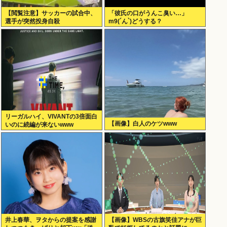
【閲覧注意】サッカーの試合中、
「彼氏の口がうんこ臭い…」
選手が突然投身自殺
m9(´ん`)どうする？
リーガルハイ、VIVANTの3倍面白
【画像】白人のケツwww
いのに続編が来ないwww
井上春華、ヲタからの提案を感謝
【画像】WBSの古旗笑佳アナが巨