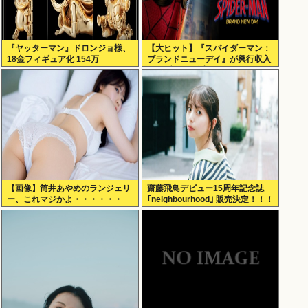
『ヤッターマン』ドロンジョ様、
【大ヒット】『スパイダーマン：
18金フィギュア化 154万
ブランドニューデイ』が興行収入
2622億円に到達www
【画像】筒井あやめのランジェリ
齋藤飛鳥デビュー15周年記念誌
ー、これマジかよ・・・・・・
｢neighbourhood｣ 販売決定！！！
【元乃木坂46】