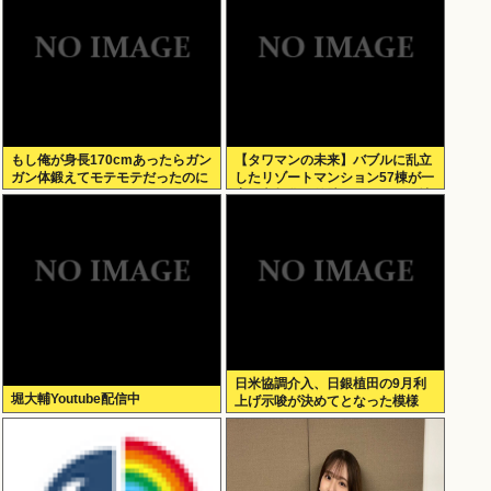
もし俺が身長170cmあったらガン
【タワマンの未来】バブルに乱立
ガン体鍛えてモテモテだったのに
したリゾートマンション57棟が一
な
斉に老朽化。外壁はボロボロ、地
下には水が溜まる
日米協調介入、日銀植田の9月利
堀大輔Youtube配信中
上げ示唆が決めてとなった模様