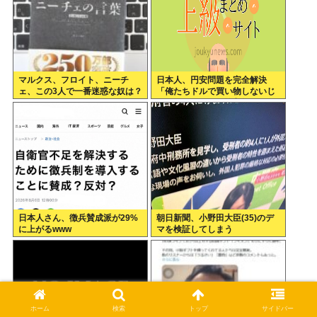
マルクス、フロイト、ニーチ
日本人、円安問題を完全解決
ェ、この3人で一番迷惑な奴は？
「俺たちドルで買い物しないじ
ゃないですか？」輸入物価とい
う概念、消滅へ
日本人さん、徴兵賛成派が29%
朝日新聞、小野田大臣(35)のデ
に上がるwww
マを検証してしまう
ホーム
検索
トップ
サイドバー