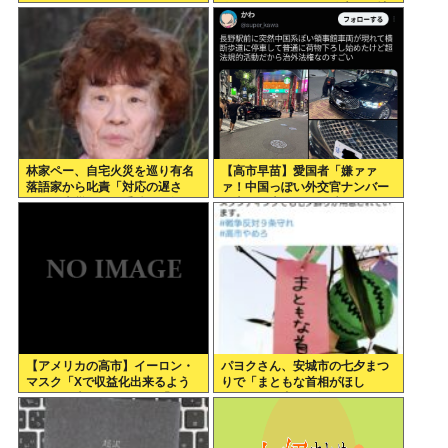
の！」
人やってヒトラーも始末して地
球からナチスを消しました」何
だコイツ
林家ペー、自宅火災を巡り有名
【高市早苗】愛国者「嫌ァァ
落語家から叱責「対応の遅さ
ァ！中国っぽい外交官ナンバー
を…」火災保険の手続きを知ら
の車が日本のルール破ってるぅ
ず未加入のまま
ぅぅ！」オーストラリア領事館
の車でした
【アメリカの高市】イーロン・
パヨクさん、安城市の七夕まつ
マスク「Xで収益化出来るよう
りで「まともな首相がほし
にしたら喜ぶだろなあ」「イン
い！！」と書いた短冊をつるす
プレゾンビ大発生なんて想定外
なんですけど！