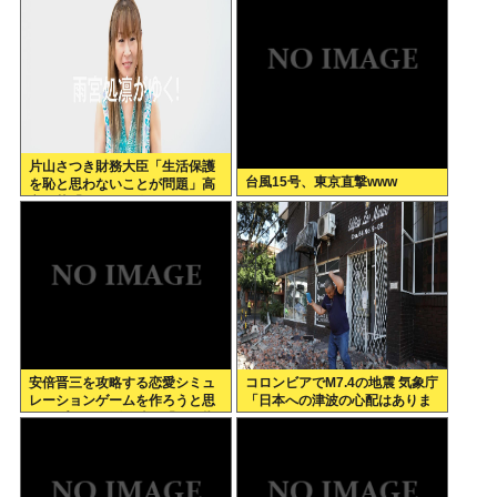
た」
れるんやがワイが悪いんか？
片山さつき財務大臣「生活保護
台風15号、東京直撃www
を恥と思わないことが問題」高
市早苗「さもしい人のせいで国
が滅びる」
安倍晋三を攻略する恋愛シミュ
コロンビアでM7.4の地震 気象庁
レーションゲームを作ろうと思
「日本への津波の心配はありま
う。プロポーズの時も「その指
せん」
輪は何だよ」とツンデレな晋さ
ん