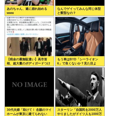
あのちゃん、遂に崩れ始める
なんでゲイってみんな同じ体型
www
と髪型なの？
【税金の最無駄遣い】高市首
もう車はBYD「シーライオン
相、超大量のボディガードつけ
6」で良くないか？見た目よ
て部屋の周りから始めるようや
し.PH.EV.保証長い.中国製…嫌
く外出は当然の批判殺到で大炎
儲民が求めるものが全てある
上www
30代夫婦「助けて！ 念願のマイ
スターリン「自国民を2000万人
ホームが東京に建てられない
やりましたがドイツ人も1000万