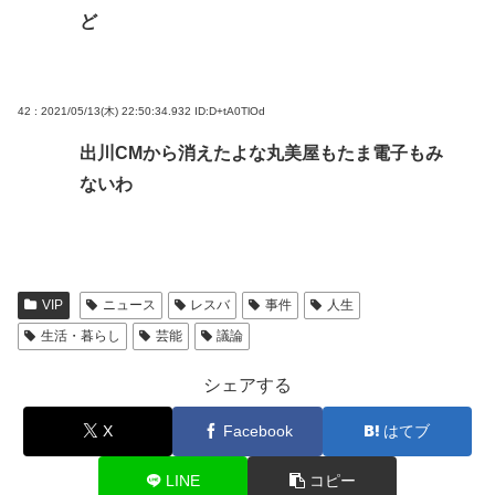
ど
42 : 2021/05/13(木) 22:50:34.932
ID:D+tA0TlOd
出川CMから消えたよな丸美屋もたま電子もみ
ないわ
VIP
ニュース
レスバ
事件
人生
生活・暮らし
芸能
議論
シェアする
X
Facebook
はてブ
LINE
コピー