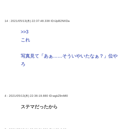
ってたのよ、なんで？って」
「黒瀬深」「テキサス親父」消えたネトウヨ論客の
魅力🥺
14 : 2021/05/13(木) 22:37:48.338
ID:lJpB2NXDa
ニコニコ動画がオワコンになった原因はなんだった
>>3
の？
これ
【急募】バスタブの水アカ落とす最強のやつ
写真見て「あぁ……そういやいたなぁ？」位や
Powered by livedoor 相互RSS
ろ
4 : 2021/05/13(木) 22:36:19.880
ID:wgkZ9nMI0
ステマだったから