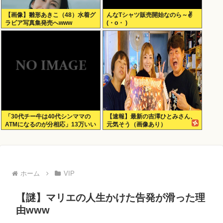
【画像】雛形あきこ（48）水着グ
んなTシャツ販売開始なのら～✌
ラビア写真集発売へwww
(・o・ )
「30代チー牛は40代シンママの
【速報】最新の吉澤ひとみさん、
ATMになるのが分相応」13万いい
元気そう（画像あり）
ね ‍♀
ホーム
VIP
【謎】マリエの人生かけた告発が滑った理
由www