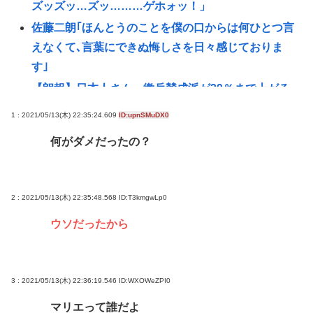
ズッズッ…ズッ………ゲホォッ！」
佐藤二朗｢ほんとうのことを僕の口からは何ひとつ言
えなくて､言葉にできぬ悔しさを日々感じておりま
す｣
【朗報】日本人さん、徴兵賛成派が29％まで上がる
www
1 : 2021/05/13(木) 22:35:24.609
ID:upnSMuDX0
【衝撃】実写映画版「ゼルダの伝説」、ガノンドロ
何がダメだったの？
フ役が決定
【悲報】21エモンとか言うマイナーアニメ！
支持率下げてやるの時事通信「国の借金、過去最高
2 : 2021/05/13(木) 22:35:48.568
ID:T3kmgwLp0
の1346兆円。国民1人当たりの借金は約1095万円
ウソだったから
に」
はじめの一歩 東日本新人王戦編とA級トーナメント
編どっちが好き？
3 : 2021/05/13(木) 22:36:19.546
ID:WXOWeZPI0
マツコ、太った理由をついに自覚 「おかしいなと思
マリエって誰だよ