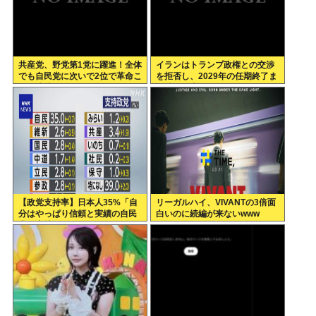
共産党、野党第1党に躍進！全体
イランはトランプ政権との交渉
でも自民党に次いで2位で革命こ
を拒否し、2029年の任期終了ま
こに成就w
で待つと表明した
【政党支持率】日本人35%「自
リーガルハイ、VIVANTの3倍面
分はやっぱり信頼と実績の自民
白いのに続編が来ないwww
党を支持します」