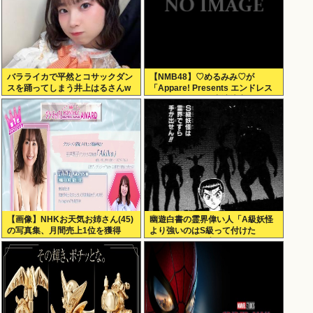
バラライカで平然とコサックダン
【NMB48】♡めるみみ♡が
スを踊ってしまう井上はるさんw
「Appare! Presents エンドレス
サマー 2026」に出演決定！
【画像】NHKお天気お姉さん(45)
幽遊白書の霊界偉い人「A級妖怪
の写真集、月間売上1位を獲得
より強いのはS級って付けた
ろ！」←この発想