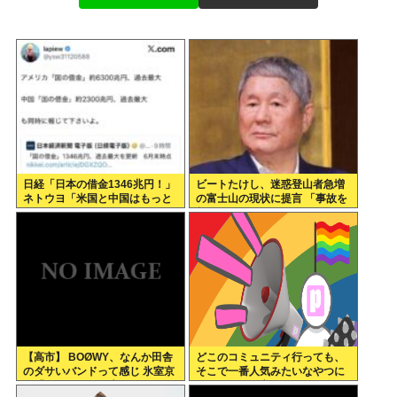
日経「日本の借金1346兆円！」
ビートたけし、迷惑登山者急増
ネトウヨ「米国と中国はもっと
の富士山の現状に提言 「事故を
ヤバいだろwww」
起こしたら、それをまかなえる
だけのお金を払ってもらわない
と」
【高市】 BOØWY、なんか田舎
どこのコミュニティ行っても、
のダサいバンドって感じ 氷室京
そこで一番人気みたいなやつに
介「お肉屋さんで生まれまし
死ぬほど悪口言っちゃって嫌わ