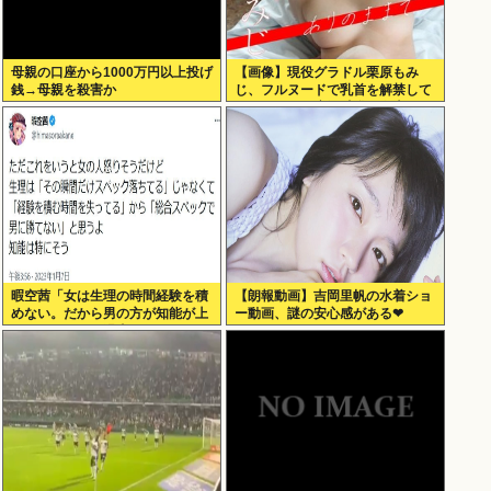
母親の口座から1000万円以上投げ
【画像】現役グラドル栗原もみ
銭→母親を殺害か
じ、フルヌードで乳首を解禁して
しまうwww最新写真集で衝撃のF
カップ全裸公開！！
暇空茜「女は生理の時間経験を積
【朗報動画】吉岡里帆の水着ショ
めない。だから男の方が知能が上
ー動画、謎の安心感がある❤
w」 こいつって過去に何かあった
のか？