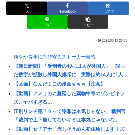
X
Facebook
はてブ
LINE
コピー
2021.05.13 23:05
爽やか青年に忍び寄るストーカー疑惑
【朝日新聞】「受刑者の4人に1人が外国人」 誤っ
た数字が拡散し外国人排斥に 実際は約14人に1人
【区画】なんだよこの漫画ｗｗｗ【注意】
【動画】アメリカに蔓延した薬物中毒のゾンビキッ
ズ、ヤバすぎる…
江別リンチ犯「立って謝罪は本気じゃない」 裁判官
「裁判で土下座してないキミは本気じゃないな」
【動画】女子アナ「流しそうめん初体験します！ズ