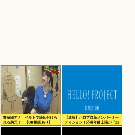
齋藤陽アナ ベルトで締め付けら
【速報】ハロプロ新メンバーオー
れる胸元！！【GIF動画あり】
ディション！応募年齢上限が『22
歳』に引き上げられる