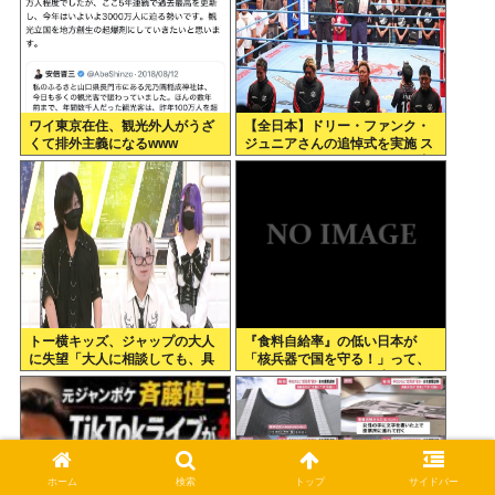
ワイ東京在住、観光外人がうざ
【全日本】ドリー・ファンク・
くて排外主義になるwww
ジュニアさんの追悼式を実施 ス
ピニング・トー・ホールドも流
れる
トー横キッズ、ジャップの大人
『食料自給率』の低い日本が
に失望「大人に相談しても、具
「核兵器で国を守る！」って、
体的に何もしてくれない。結果
頭おかしくね？食べ物止められ
的に傷つく。福祉は自由が奪わ
たら終わりじゃん
れる」
ホーム
検索
トップ
サイドバー