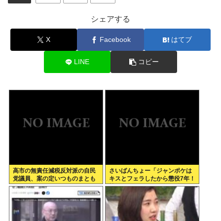
シェアする
X
Facebook
はてブ
LINE
コピー
高市の無責任減税反対派の自民
さいばんちょー「ジャンポケは
党議員、案の定いつものまとも
キスとフェラしたから懲役7年！
なメンツだったwww
執行猶予なし！」←殺人並みに
重くて草