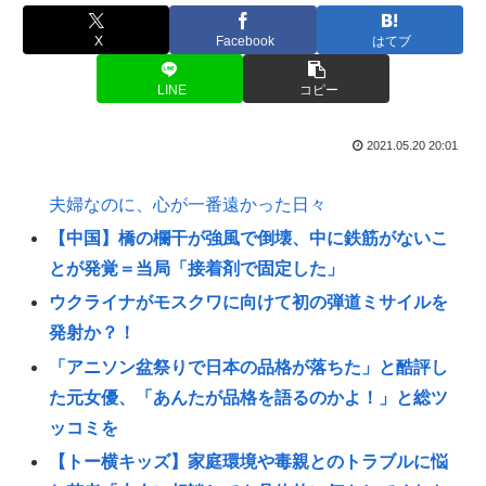
X
Facebook
はてブ
LINE
コピー
2021.05.20 20:01
夫婦なのに、心が一番遠かった日々
【中国】橋の欄干が強風で倒壊、中に鉄筋がないこ
とが発覚＝当局「接着剤で固定した」
ウクライナがモスクワに向けて初の弾道ミサイルを
発射か？！
「アニソン盆祭りで日本の品格が落ちた」と酷評し
た元女優、「あんたが品格を語るのかよ！」と総ツ
ッコミを
【トー横キッズ】家庭環境や毒親とのトラブルに悩