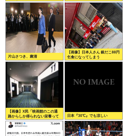
す。中居さんいないテレビ
な
は…」
【画像】日本人さん 銀だこ88円
片山さつき、粛清
乞食になってしまう
【画像】X民「映画館のこの通
日本『30℃』でも涼しい
路からしか得られない栄養って
あると思う」 共感できると話題
にwww