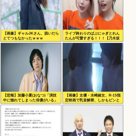
【画像】ギャルJKさん、脱いだら
ライブ終わりのばぶにゃぎとれん
とてつもなかったｗｗｗ
たんが可愛すぎる！！！【乃木坂
46】
【悲報】加藤小夏(おなつ)「演技
【画像】女優・水崎綾女、R-15指
中に惚れてしまった俳優がいる」
定映画で乳首解禁、しかもピンと
（※動画あり）
立ってる