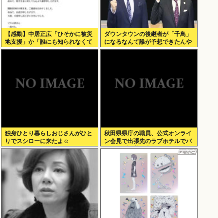
【感動】中居正広「ひそかに被災
ダウンタウンの後継者が「千鳥」
地支援」か「誰にも知られなくて
になるなんて誰が予想できたんや
いい」
独身ひとり暮らしおじさんがひと
秋田県県庁の職員、公式オンライ
りでスシローに来たよ☺
ン会見で出張先のラブホテルでバ
スローブを着て喫煙しながら登場
www