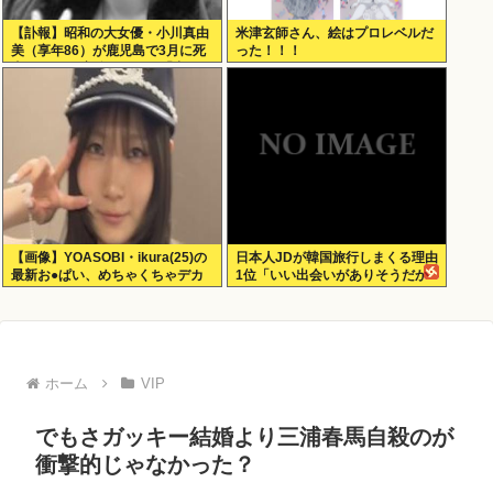
【訃報】昭和の大女優・小川真由
米津玄師さん、絵はプロレベルだ
美（享年86）が鹿児島で3月に死
った！！！
去していた 実娘が明かす「毒母」
の素顔と空白の晩年
【画像】YOASOBI・ikura(25)の
日本人JDが韓国旅行しまくる理由
最新お●ぱい、めちゃくちゃデカ
1位「いい出会いがありそうだか
くなってるやんけ！
ら」
ホーム
VIP
でもさガッキー結婚より三浦春馬自殺のが
衝撃的じゃなかった？