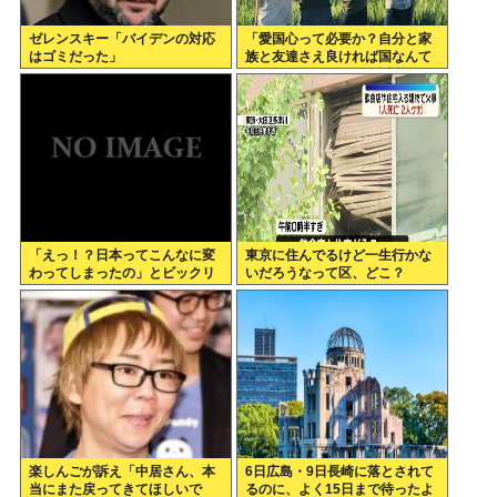
ゼレンスキー「バイデンの対応
「愛国心って必要か？自分と家
はゴミだった」
族と友達さえ良ければ国なんて
どうでもいいじゃん。近所のコ
ンビニの方がまだ大切だわ」7万
いいね
「えっ！？日本ってこんなに変
東京に住んでるけど一生行かな
わってしまったの」とビックリ
いだろうなって区、どこ？
したこと
楽しんごが訴え「中居さん、本
6日広島・9日長崎に落とされて
当にまた戻ってきてほしいで
るのに、よく15日まで待ったよ