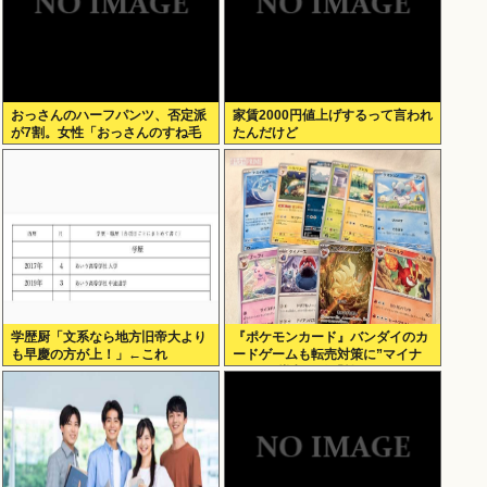
おっさんのハーフパンツ、否定派
家賃2000円値上げするって言われ
が7割。女性「おっさんのすね毛
たんだけど
なんて見たくないじゃないですか
w」
学歴厨「文系なら地方旧帝大より
『ポケモンカード』バンダイのカ
も早慶の方が上！」←これ
ードゲームも転売対策に”マイナ
ンバー”導入開始「効果テキメ
ン」