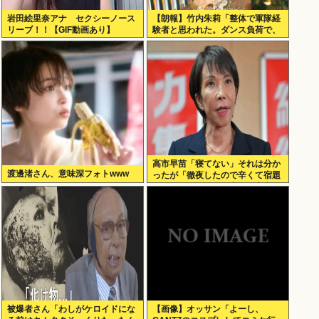
岩田絵里奈アナ セクシーノース
【朗報】竹内朱莉「整体で軍隊経
リーブ！！【GIF動画あり】
験者と思われた。ダンス負荷で、
私の骨と筋肉はもうグチャグチャ
になってい
高市早苗「寝てない」それは分か
渡邊渚さん、意味深フォトwww
ったが「徹夜したので辛くて宿題
やってません」って言う奴高市早
苗以外に見たことないのだが
被爆者さん「わしがケロイドにな
【画像】オッサン「よーし、