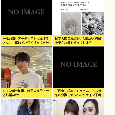
一流顔隠しアーティストtuki.(17)
日本人艦これ絵師、AI絵だと誹謗
さん、「家族でハワイ行ってきた
中傷され筆を折ってしまう
w」 自己顕示欲がどんどん抑えら
れなくなる
レインボー池田、超美人女子アナ
【画像】松本いちかさん、メスガ
と結婚www
キの分際でカルバンクライン下着
を着てしまうwww