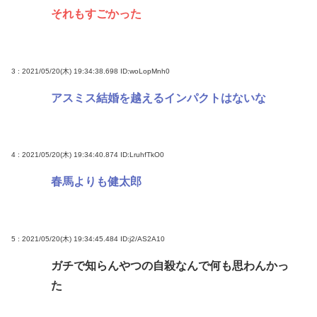
それもすごかった
www
ラーメン二郎「もう食わない？ さっきは食べれるっ
て言ったじゃねーか！」（ヽ´ん`）「」 反論できる？
3 : 2021/05/20(木) 19:34:38.698
ID:woLopMnh0
昔のおまいら「マクドはクソ！モスバーガー最高
アスミス結婚を越えるインパクトはないな
や！」👈この風潮はもう無くなった？
現在ヤフコメ時速ランキング1位の記事がこれ。どう
思う？
4 : 2021/05/20(木) 19:34:40.874
ID:LruhfTkO0
ベジットのベジータ要素、ネーミングセンスしかな
春馬よりも健太郎
い
クーラーつけるくらいなら死を選ぶ 7割超え
5 : 2021/05/20(木) 19:34:45.484
ID:j2/AS2A10
Powered by livedoor 相互RSS
ガチで知らんやつの自殺なんで何も思わんかっ
た