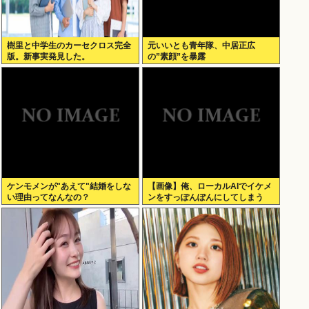
樹里と中学生のカーセクロス完全
元いいとも青年隊、中居正広
版。新事実発見した。
の”素顔”を暴露
ケンモメンが"あえて"結婚をしな
【画像】俺、ローカルAIでイケメ
い理由ってなんなの？
ンをすっぽんぽんにしてしまう
www