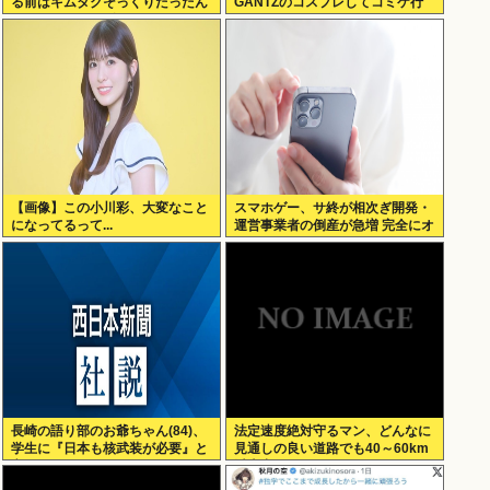
る前はキムタクそっくりたったん
GANTZのコスプレしてコミケ行
じゃ」ハードなギャグをかます
くかー」
【画像】この小川彩、大変なこと
スマホゲー、サ終が相次ぎ開発・
になってるって...
運営事業者の倒産が急増 完全にオ
ワコンか
長崎の語り部のお爺ちゃん(84)、
法定速度絶対守るマン、どんなに
学生に『日本も核武装が必要』と
見通しの良い道路でも40～60km
言われびっくり
以上出さない