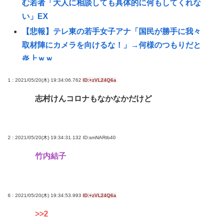
む若者「大人に相談しても具体的に何もしてくれな
い」EX
【悲報】テレ東の若手女子アナ「国民が勝手に我々
取材陣にカメラを向けるな！」→何様のつもりだと
炎上ｗｗ
【悲報】赤ちゃんをゴミ箱に捨てた女、パパ活で8回
1 : 2021/05/20(木) 19:34:06.762
ID:+zVL24Q6a
も妊娠していた
志村けんコロナもなかなかだけど
【画像】ギャルさん、世界中に発信してる意識ゼロ
で修学旅行の宿をSNS公開してしまうｗｗｗ
【Pickup08082952】
2 : 2021/05/20(木) 19:34:31.132
ID:smNARtb40
【衝撃】元ジャンポケ斉藤慎二被告、求刑7年直後に
竹内結子
うつろな目で高額ギフトをねだり続け
る・・・・・・・・・
【衝撃】『ルパン三世』放送当時は「つまらない」
6 : 2021/05/20(木) 19:34:53.993
ID:+zVL24Q6a
と酷評も再放送で視聴率30％超えwww
>>2
【爆笑】秋田県職員さん、ラブホテルから記者会見