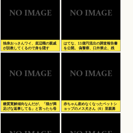
独身おっさんワイ、底辺職の親戚
はてな、11億円流出の調査報告書
が説教してくるので身を隠す
を公開。 偽警察、口外禁止、残
業・休日出勤200時間越、孤
立…。やばすぎて草はえる
糖質寛解傾向なんだが、「猫が満
赤ちゃん産めなくなったペットシ
足げな返事してる」と言ったら母
ョップのメス犬さん（6）里親募
親に「お気の毒w」と言われた
集されてしまうwww