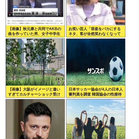
【画像】秋元康と共同でAKBの
お笑い芸人「容姿をバカにする
曲を作っていた男、女子中学生
ネタ、客が全然笑わなくなって
達と撮影した1700点のAVをネ
きた」
ットで販売していたwww
【画像】大阪がイメージと違い
日本サッカー協会が4人の日本人
すぎてカルチャーショック受け
審判員を調査 韓国協会の性接待
てる
疑惑で