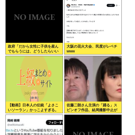
は」
政府「だから女性に子供を産ん
大阪の花火大会、民度がレベチ
でもらうには、どうしたらいい
www
のよ;;」
【動画】日本人の伝統「よさこ
佐藤二朗さん主演の「踊る」ス
いソーラン」かっこよすぎる。
ピンオフ作品、結局撮影中止が
古来から我々のDNAに刻まれた
決定www
踊り