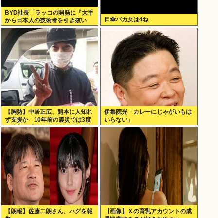
BYD社長「ラッコの開発に『大手
日傘バカ女は4ね
から日本人の技術者を引き抜い
た』って噂は嘘。開発チームに日
本人は0人です」
【胸熱】中居正広、熊本に人知れ
伊集院光「カレーにじゃがいもは
ず支援か 10年前の震災では3度
いらない」
現地入り「誰にも知られなくて良
い」
【朗報】佐藤二朗さん、ハグを報
【画像】Ｘの育乳アカウントの成