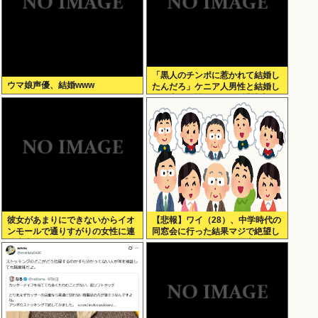
「黒人のチンポに惹かれて結婚し
ウマ娘声優、結婚www
たんだろ」ケニア人男性と結婚し
た日本人女性（31）に”誹謗中
傷”殺到
彼女があまりにできないからイオ
【悲報】ワイ（28）、中学時代の
ンモールで通りすがりの女性に連
同窓会に行った結果マジで絶望し
絡先書いた紙渡すよ
てしまう・・・・・・理由がこち
ら・・・・・・