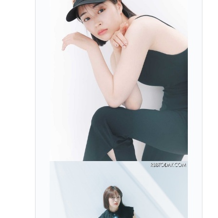
【NASA開発】3,980円の冷感ポンチョ、-15℃の謳い
文句にネット騒然
【動画】 35歳美人ママ👩、TV探偵ナイスクに出演も
老けすぎている48歳だろと誹謗中傷
面接官「一番結婚したいVTuberは誰ですか？」👈ど
う答える？
軍事アナリスト「ウクライナに残されている時間は
少ない。民間施設テロではなくプランBやプランCを
発動すべき」
Powered by livedoor 相互RSS