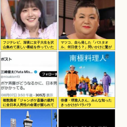
フジテレビ、深夜に女子大生を沢
マツコ、自ら発した「バスタオ
山集めて楽しい番組を作っていた
ル、何日使う？」問いかけに驚が
www
くの答え 「今日は全部、本当のこ
と言うわ」
複数識者「ジャンポケ斎藤の裁判
俳優・堺雅人さん、みんな知った
に全日本人男性の命運が握られて
きっかけがバラバラ
いる。これでだめなら日本男全員
懲役7年だ」