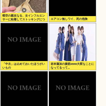
暇空の親友なる、女インフルエン
エアコン無しワイ、死の危険
サーに粘着してストッキングにつ
いて語りだし嫌儲卿として格を見
せつける
「中古」は止めておいたほうがい
岩本蓮加の腹筋www大変なことに
いもの
なってるって...