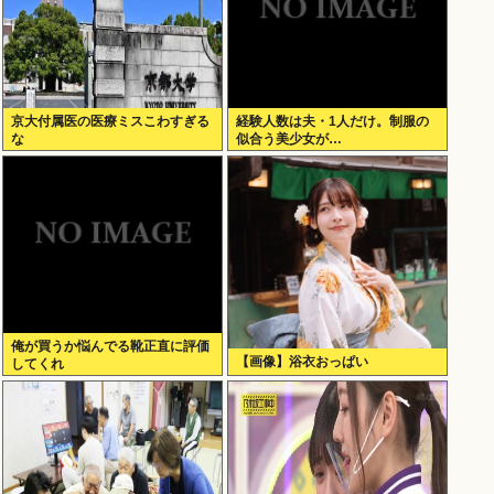
京大付属医の医療ミスこわすぎる
経験人数は夫・1人だけ。制服の
な
似合う美少女が…
俺が買うか悩んでる靴正直に評価
【画像】浴衣おっぱい
してくれ