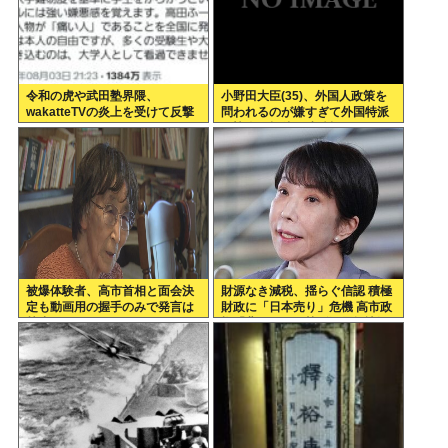
令和の虎や武田塾界隈、
小野田大臣(35)、外国人政策を
wakatteTVの炎上を受けて反撃
問われるのが嫌すぎて外国特派
開始
員協会の招待を連続拒否www
被爆体験者、高市首相と面会決
財源なき減税、揺らぐ信認 積極
定も動画用の握手のみで発言は
財政に「日本売り」危機 高市政
禁止www
権「悲願」に固執〔深層探訪〕