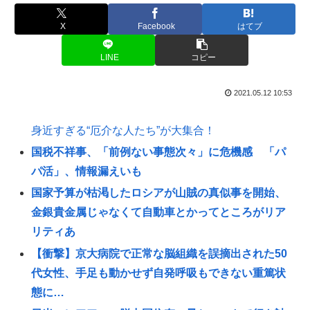
X
Facebook
はてブ
LINE
コピー
2021.05.12 10:53
身近すぎる“厄介な人たち”が大集合！
国税不祥事、「前例ない事態次々」に危機感 「パ
パ活」、情報漏えいも
国家予算が枯渇したロシアが山賊の真似事を開始、
金銀貴金属じゃなくて自動車とかってところがリア
リティあ
【衝撃】京大病院で正常な脳組織を誤摘出された50
代女性、手足も動かせず自発呼吸もできない重篤状
態に…