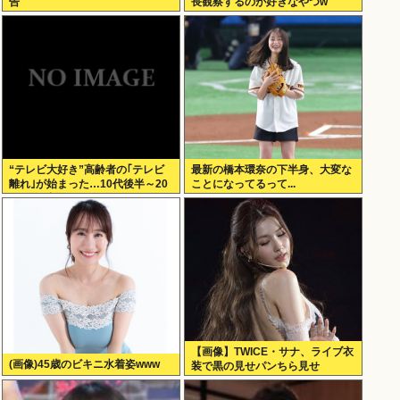
告
長観察するのが好きなやつw
“テレビ大好き”高齢者の｢テレビ
最新の橋本環奈の下半身、大変な
離れ｣が始まった…10代後半～20
ことになってるって...
代の約7割が”ほぼ見ない”
【画像】TWICE・サナ、ライブ衣
(画像)45歳のビキニ水着姿www
装で黒の見せパンちら見せ