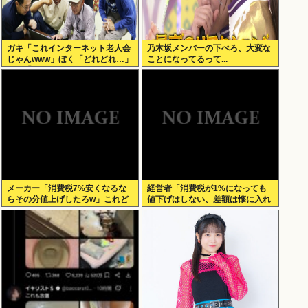
ガキ「これインターネット老人会
乃木坂メンバーの下ぺろ、大変な
じゃんwww」ぼく「どれどれ…」
ことになってるって...
ガキ「ニコニコ！らきすた！ボカ
ロ！」ぼく「はぁ…」
メーカー「消費税7%安くなるな
経営者「消費税が1%になっても
らその分値上げしたろw」これど
値下げはしない、差額は懐に入れ
うすんの？
る」