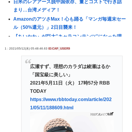
日米のレアアース脱中国依存、量とコストで行き詰
まり…台湾メディア！
AmazonのアツさMax！心も踊る「マンガ毎週末セー
ル（50%還元）」2日目襲来！
『ちいかわ』が巨大”キャラコンテンツ”になった理
由 漫画研究&キャラクター論から紐解く
1 : 2021/05/12(水) 05:48:46.63
ID:CAP_USER9
【悲報】22歳女性、商業施設で通りすがりの面識無
い女子中学生にラリアットして逮捕される
広瀬すず、理想のカラダは綾瀬はるか
シカ「全部喰った」 祭り中止 | シカたない
「国宝級に美しい」
国連事務総長「お金がありません。このままでは国
2021年5月11日（火） 17時57分 RBB
連が完全崩壊します。助けて下さい」
TODAY
「非常に残念」高市総理と面会決定も…発言不可、
https://www.rbbtoday.com/article/202
握手のみ 8月9日長崎の被爆体験者「何のために」 |
1/05/11/188609.html
主催の長崎市に呼ばれたから行ってるんだろうに
杉田水脈ってまともなこと言ってるから叩かれるん
だな