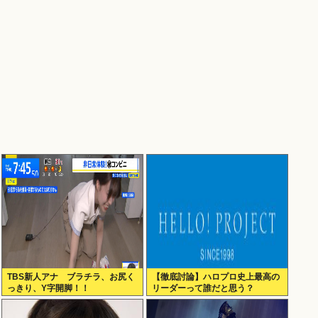
TBS新人アナ ブラチラ、お尻く
【徹底討論】ハロプロ史上最高の
っきり、Y字開脚！！
リーダーって誰だと思う？