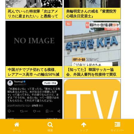
死んでいった特攻隊「次はアメ
美輪明宏さんの戒名『紫雲院芳
リカに産まれたい」と愚痴って
心唱永日宏居士』
いた
中国ガチでブチ切れてる模様、
【知ってた】 韓国サッカー協
レアアース高市 への輸出50%減
会、外国人審判を性接待で買収
トランプ への輸出も3割減
していた事が判明
「水道ぬるいね」って言われて
孤独のグルメのドラマの初期案
ホーム
検索
トップ
サイドバー
何て返すかでモラハラかどうか
には長嶋ー茂をキャスティング