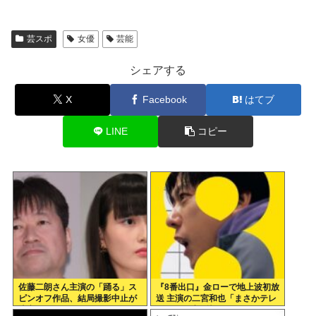
芸スポ
女優
芸能
シェアする
X
Facebook
はてブ
LINE
コピー
佐藤二朗さん主演の「踊る」ス
『8番出口』金ローで地上波初放
ピンオフ作品、結局撮影中止が
送 主演の二宮和也「まさかテレ
決定www
ビにまで迷い込んでしまうと