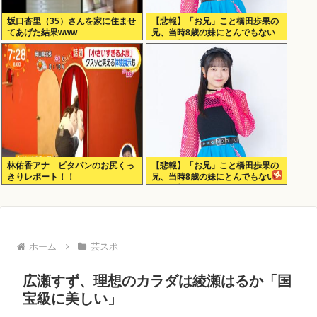
坂口杏里（35）さんを家に住ませ
【悲報】「お兄」こと橋田歩果の
てあげた結果www
兄、当時8歳の妹にとんでもない
ことを頼む
林佑香アナ ピタパンのお尻くっ
【悲報】「お兄」こと橋田歩果の
きりレポート！！
兄、当時8歳の妹にとんでもない
ことを頼む
ホーム
芸スポ
広瀬すず、理想のカラダは綾瀬はるか「国
宝級に美しい」