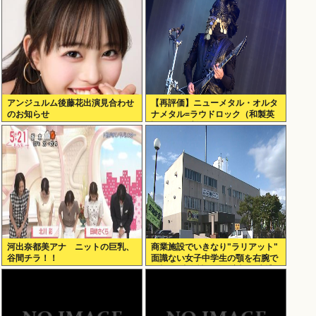
アンジュルム後藤花出演見合わせ
【再評価】ニューメタル・オルタ
のお知らせ
ナメタル=ラウドロック（和製英
語）がZに刺さってるらしい。お
前らがキッズの頃好きだったバン
ドは何？
河出奈都美アナ ニットの巨乳、
商業施設でいきなり"ラリアット"
谷間チラ！！
面識ない女子中学生の顎を右腕で
殴打 22歳女性を暴行容疑で逮捕