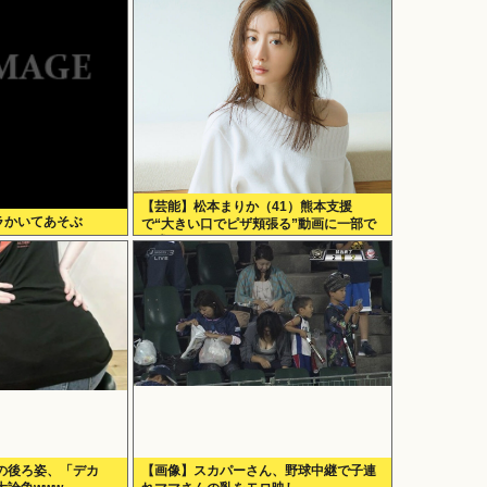
【芸能】松本まりか（41）熊本支援
ラかいてあそぶ
で“大きい口でピザ頬張る”動画に一部で
困惑…“
の後ろ姿、「デカ
【画像】スカパーさん、野球中継で子連