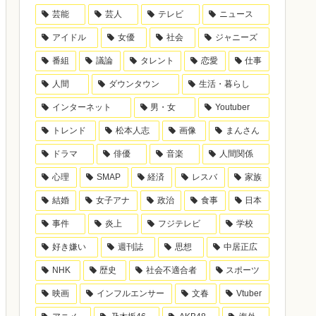
芸能
芸人
テレビ
ニュース
アイドル
女優
社会
ジャニーズ
番組
議論
タレント
恋愛
仕事
人間
ダウンタウン
生活・暮らし
インターネット
男・女
Youtuber
トレンド
松本人志
画像
まんさん
ドラマ
俳優
音楽
人間関係
心理
SMAP
経済
レスバ
家族
結婚
女子アナ
政治
食事
日本
事件
炎上
フジテレビ
学校
好き嫌い
週刊誌
思想
中居正広
NHK
歴史
社会不適合者
スポーツ
映画
インフルエンサー
文春
Vtuber