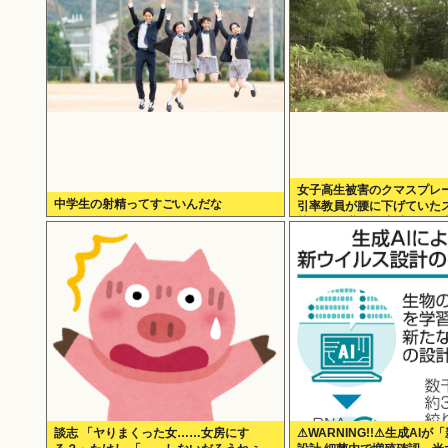
女子高生被害のクマスプレ
中学生の射精ってすごいんだな
引率教員が腰に下げていた
枝に引っ掛かり噴射された
談志 「ヤりまくった女……女房にす
⚠WARNING!!⚠生成AI