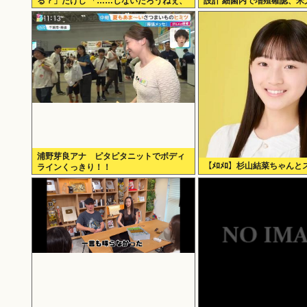
る？」たけし 「……しないだろうねぇ、
設計 細菌内で増殖確認、米
やっぱ」
浦野芽良アナ ピタピタニットでボディ
【ﾒﾛﾒﾛ】杉山結菜ちゃんと
ラインくっきり！！