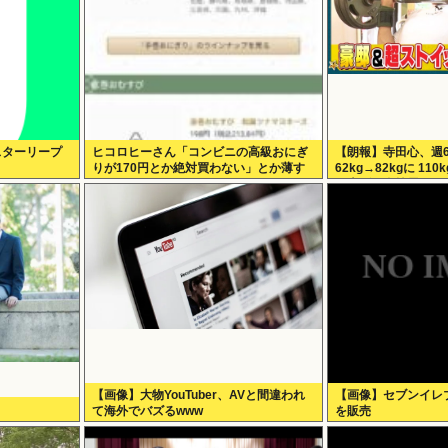
伝スターリープ
ヒコロヒーさん「コンビニの高級おにぎ
【朗報】寺田心、週
りが170円とか絶対買わない」とか薄す
62kg→82kgに 1
ぎるトークをかましてしまう
ち上げる姿披露（画
【画像】大物YouTuber、AVと間違われ
【画像】セブンイレ
て海外でバズるwww
を販売