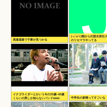
(っ´ω`c)朝から幻想水滸
高速道路で子豚が見つかる
のリセマラやってる
イナゴライダーとかいう今の35歳~40歳
中学生の射精ってすごいな
くらいの男しか知らないバンドwww