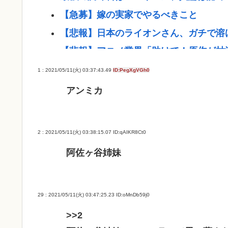
【急募】嫁の実家でやるべきこと
【悲報】日本のライオンさん、ガチで溶
【悲報】アニメ業界「助けて！原作が枯
ね？www
1 : 2021/05/11(火) 03:37:43.49
ID:PegXgVGh0
【悲報】熊本避難所の皆様「パンばっか
アンミカ
超・・・・・・・・・
ダレノガレ明美、被災地で炊き出しへ 7
2 : 2021/05/11(火) 03:38:15.07
ID:qAIKR8Ct0
物資を搭載して熊本へ
阿佐ヶ谷姉妹
「居眠り運転かな？」→何度も追突→夫
中2男子、野球部の練習中に頭部を強打し
像で中学生死亡
29 : 2021/05/11(火) 03:47:25.23
ID:oMnDb59j0
千葉駅→とみ田、杉田家、蒙古タンメン、
>>2
ラーメン最強かよ？？