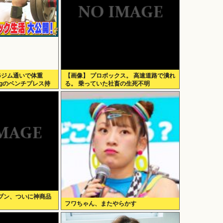
6ジム通いで体重
【画像】 プロボックス。 高速道路で潰れ
10kgのベンチプレス持
る。 乗っていた社畜の生死不明
像あり）
ブン、ついに神商品
フワちゃん、またやらかす