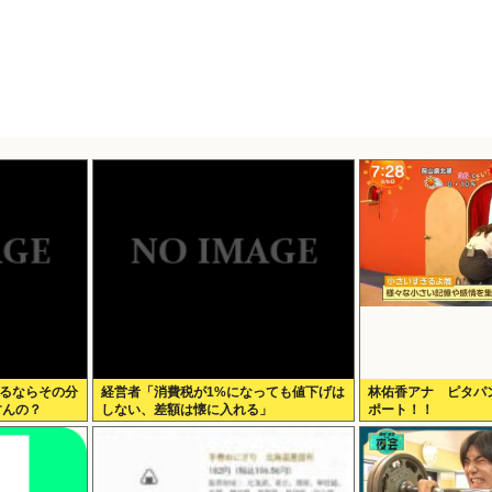
なるならその分
経営者「消費税が1%になっても値下げは
林佑香アナ ピタパ
すんの？
しない、差額は懐に入れる」
ポート！！