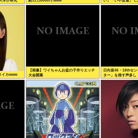
大学が研究
給31万6000円 www
い」「いや普通」で
【画像】ワイちゃんお盆の子作りエッチ
日向坂46・18th
スイカwww
大会開幕
ター」を推す声多し