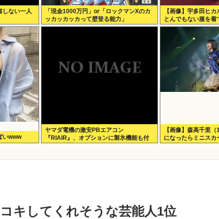
省しない一人
「現金1000万円」or「ロックマンXのカ
【画像】宇多田ヒカ
ッカッカッカって壁登る能力」
とんでもない服を着
ヤマダ電機の激安PBエアコン
【画像】森高千里（
いwww
『RIAIR』、オプションに製氷機能も付
になったらミニスカ
いてた模様www
在www
コキしてくれそうな芸能人1位