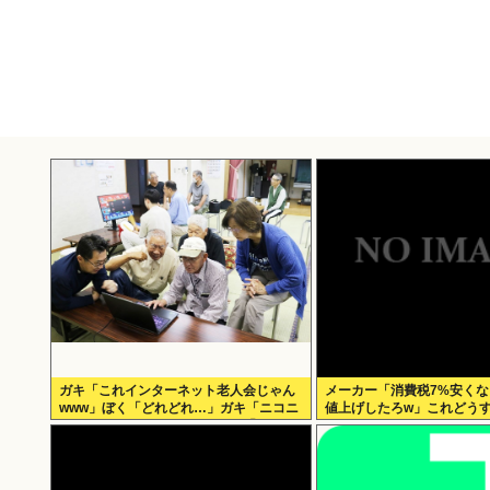
ガキ「これインターネット老人会じゃん
メーカー「消費税7%安く
www」ぼく「どれどれ…」ガキ「ニコニ
値上げしたろw」これどう
コ！らきすた！ボカロ！」ぼく「は
ぁ…」