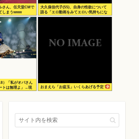
ルさん、任天堂CMで
大久保佳代子(55)、自身の性欲について
てしまうwww
語る「エロ動画をみてエロい気持ちにな
る」
18）「私がオバさん
おまえら「お盆玉」いくらあげる予定？
ートは無理よ」→現