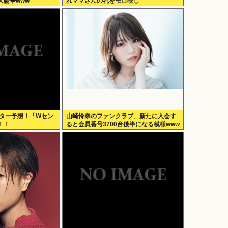
大論争www
れママさんの乳をモロ映し
センター予想！「Wセン
山崎怜奈のファンクラブ、新たに入会す
！！
ると会員番号3700台後半になる模様www