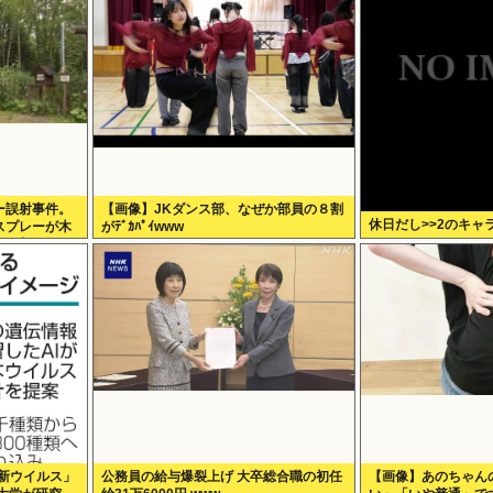
ー誤射事件。
【画像】JKダンス部、なぜか部員の８割
休日だし>>2のキャ
スプレーが木
がﾃﾞｶﾊﾟｲwww
事が判明
が「新ウイルス」
公務員の給与爆裂上げ 大卒総合職の初任
【画像】あのちゃん