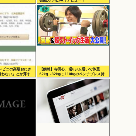
芸能人(34)がA.Vデビュー！
ンビニの高級おにぎ
【朗報】寺田心、週6ジム通いで体重
買わない」とか薄す
62kg→82kgに 110kgのベンチプレス持
てしまう
ち上げる姿披露（画像あり）