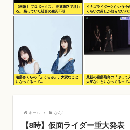
【画像】 プロボックス。 高速道路で潰れ
イナゴライダーとかいう今の3
る。 乗っていた社畜の生死不明
くらいの男しか知らないバン
遠藤さくらの『ふくらみ』、大変なこと
最新の齋藤飛鳥の『ぶって
になってるって...
大変なことになってるって..
ホーム
なんJ
【8時】仮面ライダー重大発表