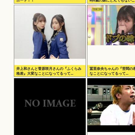
ポート！！
時8歳の妹にとんでもない
井上和さんと菅原咲月さんの『ふくらみ
冨里奈央ちゃんの『苦悶の
格差』大変なことになってるって...
なことになってるって...