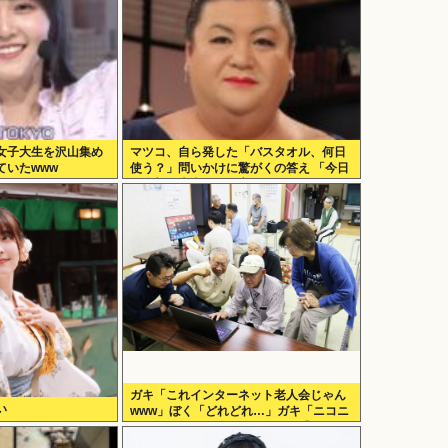
女子大生を沢山集め
マツコ、自ら発した「バスタオル、何日
ていたwww
使う？」問いかけに驚がくの答え 「今日
は全部、本当のこと言うわ」
ガキ「これインターネット老人会じゃん
い
www」ぼく「どれどれ…」ガキ「ニコニ
コ！らきすた！ボカロ！」ぼく「は
ぁ…」