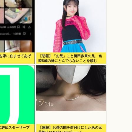
んを家に住ませてあげ
【悲報】「お兄」こと橋田歩果の兄、当
時8歳の妹にとんでもないことを頼む
想水滸伝スターリープ
【速報】お茶の間を釘付けにしたあの元