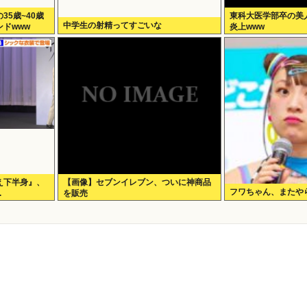
5歳~40歳
東科大医学部卒の美人Y
中学生の射精ってすごいな
ドwww
炎上www
え下半身』、
【画像】セブンイレブン、ついに神商品
フワちゃん、またや
.
を販売