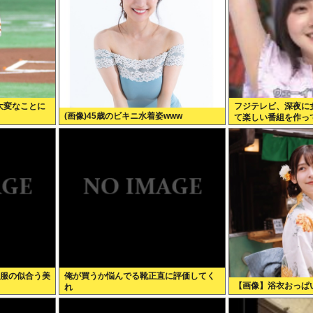
大変なことに
フジテレビ、深夜に
(画像)45歳のビキニ水着姿www
て楽しい番組を作っ
制服の似合う美
俺が買うか悩んでる靴正直に評価してく
【画像】浴衣おっぱ
れ