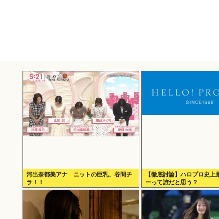
河出奈都美アナ ニットの巨乳、谷間チ
【徹底討論】ハロプロ史上
ラ！！
ーって誰だと思う？