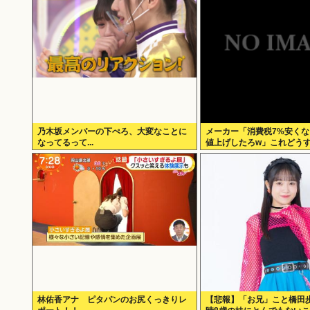
乃木坂メンバーの下ぺろ、大変なことに
メーカー「消費税7%安く
なってるって...
値上げしたろw」これどう
林佑香アナ ピタパンのお尻くっきりレ
【悲報】「お兄」こと橋田