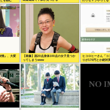
ことを頼む
のリセマラやってる
表情』、大変
【画像】顔20点身体100点の女子見つか
ヒコロヒーさん「コ
ってしまうwww
りが170円とか絶対
ぎるトークをかまし