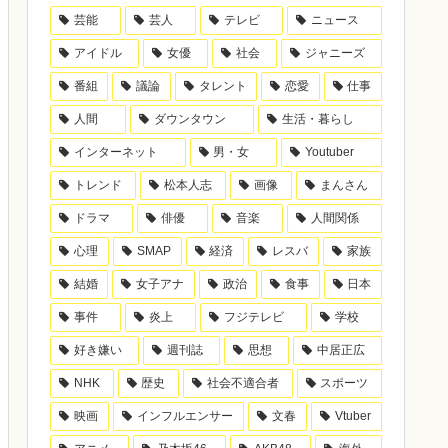
芸能
芸人
テレビ
ニュース
アイドル
女優
社会
ジャニーズ
番組
議論
タレント
恋愛
仕事
人間
ダウンタウン
生活・暮らし
インターネット
男・女
Youtuber
トレンド
松本人志
画像
まんさん
ドラマ
俳優
音楽
人間関係
心理
SMAP
経済
レスバ
家族
結婚
女子アナ
政治
食事
日本
事件
炎上
フジテレビ
学校
好き嫌い
週刊誌
思想
中居正広
NHK
歴史
社会不適合者
スポーツ
映画
インフルエンサー
文春
Vtuber