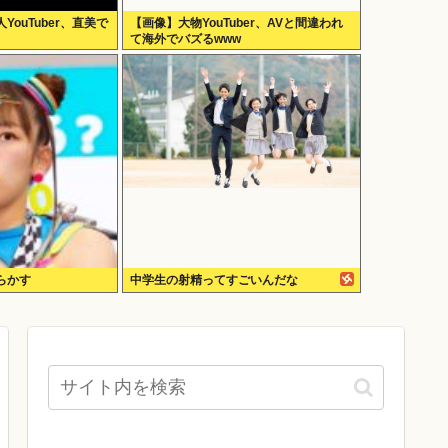
ouTuber、直美で
【画像】大物YouTuber、AVと間違われ
て海外でバズるwww
らかす
中学生の射精ってすごいんだな