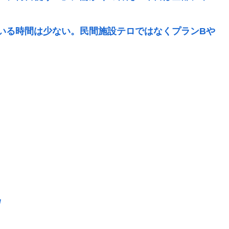
いる時間は少ない。民間施設テロではなくプランBや
言不可、握手のみ 8月9日長崎の被爆体験者「何の
始まった
019）の成績、流石に擁護できないwww
「鍛え上げられた野球球児でも、危ないのではない
る
/
CT検査→70代医師「問題ないです」→他人のCT画