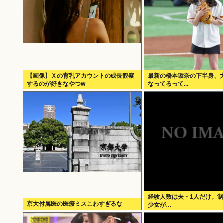
【画像】Ｘの育乳アカウントの成長観察
最新の橋本環奈の下半身、
するのが好きなやつw
なってるって...
経験人数は夫・1人だけ。
京大付属医の医療ミスこわすぎるな
少女が…