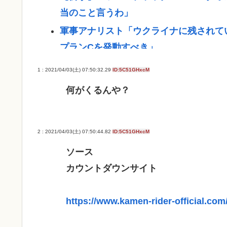
当のこと言うわ」
軍事アナリスト「ウクライナに残されて
プランCを発動すべき」
「非常に残念」高市総理と面会決定も…発
1 : 2021/04/03(土) 07:50:32.29
ID:5C51GHxcM
ために」
何がくるんや？
"テレビ大好き"高齢者の｢テレビ離れ｣が
【悲報】イチローさんの晩年（2011-2
2 : 2021/04/03(土) 07:50:44.82
ID:5C51GHxcM
野口健氏 猛暑続きで夏の甲子園を危惧
かな」
ソース
カウントダウンサイト
最強の調味料はマヨネーズ、異論は認め
【急募】嫁の実家でやるべきこと
https://www.kamen-rider-official.com
中2男子、野球部の練習中に頭部を強打し
像で中学生死亡