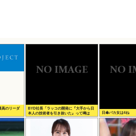
最高のリーダ
BYD社長「ラッコの開発に『大手から日
日傘バカ女は4ね
本人の技術者を引き抜いた』って噂は
嘘。開発チームに日本人は0人です」