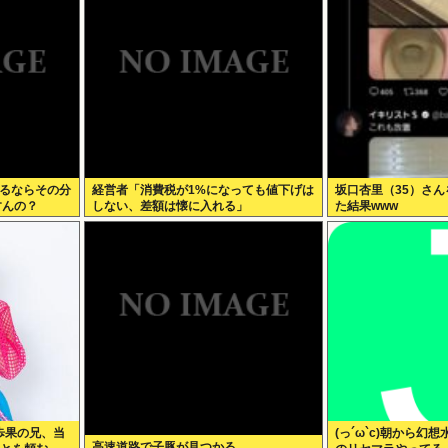
なるならその分
経営者「消費税が1%になっても値下げは
坂口杏里（35）さ
すんの？
しない、差額は懐に入れる」
た結果www
歩果の兄、当
(っ´ω`c)朝から幻
高速道路で子豚が見つかる