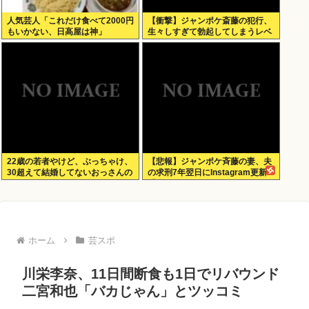
人気芸人「これだけ食べて2000円
【衝撃】ジャンポケ斎藤の犯行、
もいかない、日高屋は神」
生々しすぎて勃起してしまうレベ
ルwww
22歳の若者やけど、ぶっちゃけ、
【悲報】ジャンポケ斉藤の妻、夫
30超えて結婚してないおっさんの
の求刑7年翌日にInstagram更新
こと見下してる
「楽しすぎた」
ホーム
芸スポ
川栄李奈、11日間断食も1日でリバウンド
二宮和也「バカじゃん」とツッコミ