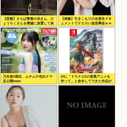
【悲報】さらば青春の光さん、ひ
【画像】引きこもりの女更生ドキ
ょうろくさんを廃墟に放置して炎
ュメントでドエロい放送事故ｗｗ
上www
ｗ
乃木坂5期生、ムチムチ色白ナマ
AIに「ドラクエ5の昔風アニメを
足公開www
作って」と命令してできた作品が
これ、感想よろ