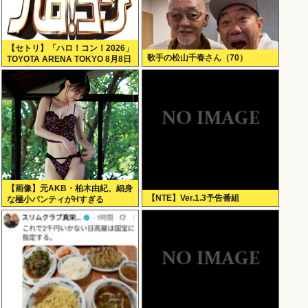
【セトリ】「ハロ！コン！2026」
歌手の松山千春さん（70）
TOYOTA ARENA TOKYO 8月8日
昼・夜公演セットリス
【画像】元AKB・柏木由紀、細身
【NTE】Ver.1.3予告番組
な極小パンティがHすぎる