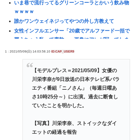
いま巷で流行ってるグリーンコーラとかいう飲み物
ｗｗｗｗ
誰かワンウェイネジってやつの外し方教えて
女性インフルエンサー「20歳でアルファード一括で
買えちゃう私って素敵」→画像にアレが写ってしま
うwww
1 : 2021/05/09(日) 14:03:58.10
ID:CAP_USER9
【悲報】愛知県民、夏恒例の儀式で2人死亡www
【悲報】デカイファミチキだと思って買ったら小さ
【モデルプレス＝2021/05/09】女優の
かったから店に戻って確認したら！！！！www
川栄李奈が9日放送の日本テレビ系バラ
【悲報】とんでもないヤバい台風さん、お盆を直撃
エティ番組「ニノさん」（毎週日曜あ
www
さ10時25分～）に出演。過去に断食し
ファン付き作業着使用男性熱中症で死亡 スポーツ
ていたことを明かした。
ドリンクやゼリー飲料持参も [8/8]
【写真】川栄李奈、ストイックなダイ
【緊急】少子化の原因、判明するwww
エットの経過を報告
誰でもできる仕事してるやつって死にたくならん