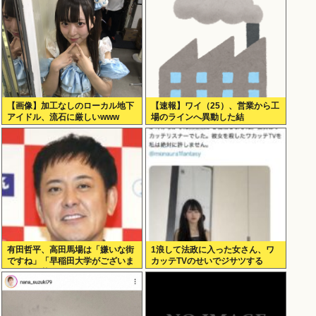
【画像】加工なしのローカル地下
【速報】ワイ（25）、営業から工
アイドル、流石に厳しいwww
場のラインへ異動した結
果・・・・・・
有田哲平、高田馬場は「嫌いな街
1浪して法政に入った女さん、ワ
ですね」「早稲田大学がございま
カッテTVのせいでジサツする
す、僕は落ちましたので」