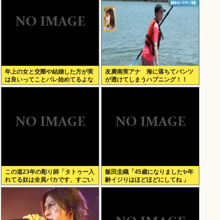
年上の女と交際や結婚した方が実
友廣南実アナ 海に落ちてパンツ
は良いってことバレ始めてるよな
が透けてしまうハプニング！！
【GIF動画あり】
この道23年の彫り師「タトゥー入
飯田圭織「45歳になりました✨年
れてる奴は全員バカです、すごい
齢イジりはほどほどにしてね 」
民度低い」