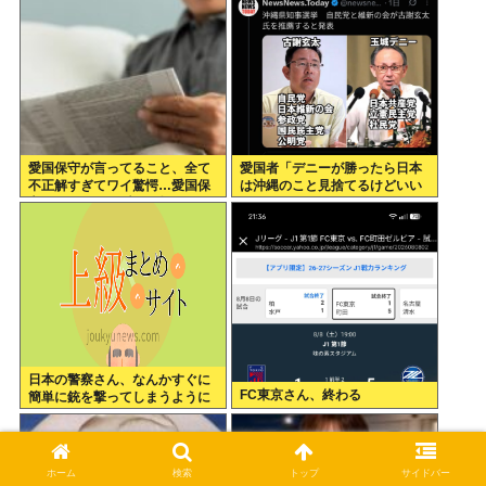
愛国保守が言ってること、全て
愛国者「デニーが勝ったら日本
不正解すぎてワイ驚愕…愛国保
は沖縄のこと見捨てるけどいい
守の正しかった瞬間を教えてく
の？」
れ…
日本の警察さん、なんかすぐに
FC東京さん、終わる
簡単に銃を撃ってしまうように
なる…
ホーム
検索
トップ
サイドバー