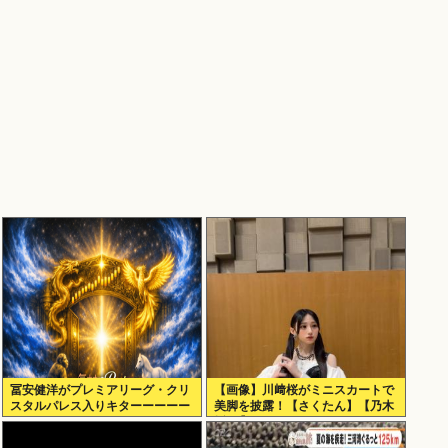
冨安健洋がプレミアリーグ・クリ
【画像】川﨑桜がミニスカートで
スタルパレス入りキターーーーー
美脚を披露！【さくたん】【乃木
ー！
坂46】