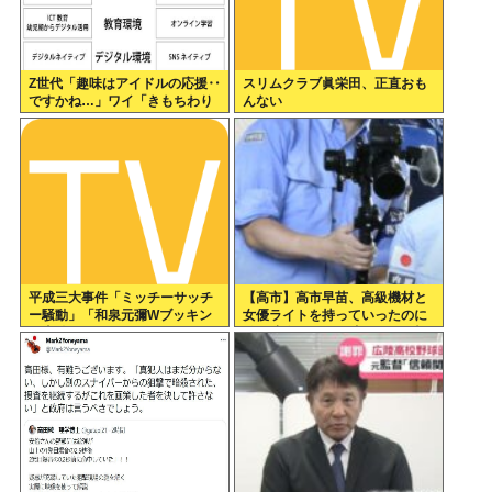
Z世代「趣味はアイドルの応援‥
スリムクラブ眞栄田、正直おも
ですかね…」ワイ「きもちわり
んない
ーwww」
平成三大事件「ミッチーサッチ
【高市】高市早苗、高級機材と
ー騒動」「和泉元彌Wブッキン
女優ライトを持っていったのに
グ事件」あとひとつは？
結局映像でも不気味なトカゲ顔
になってしまう