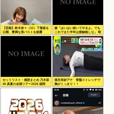
【芸能】鈴木奈々（33）下着姿を
嫁「はいはい抜いてやるよ。でも
公開、豊満な美バストを披露
これでまた半年は接触無しな」 暗
黙のこれツラ過ぎるだろ
セットリスト・感想まとめ 乃木坂
後呂有紗アナ 骨盤ストレッチで
46 真夏の全国ツアー2026 福岡
胸がくっきり！！
Day1