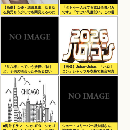
【画像】女優・堀田真由、ゆるゆ
「タトゥー入れてる奴は全員バカ
る胸元もう少しで谷間見えるのに
です」「すごい民度低い」この道
23年の彫り師YouTuberの動画が
話題
『尺八様』っていう妖怪いるけ
【画像】Juice=Juice、「ハロ！
ど、子供の頃会った事ある奴い
コン」シャッフル衣装で集合写真
る？？
■海外ドラマ シカゴPD、シカゴ
ショートスリーパー堀大輔さん、