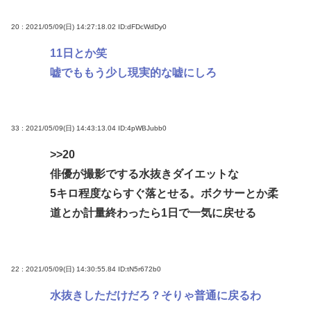
20 : 2021/05/09(日) 14:27:18.02
ID:dFDcWdDy0
11日とか笑
嘘でももう少し現実的な嘘にしろ
33 : 2021/05/09(日) 14:43:13.04
ID:4pWBJubb0
>>20
俳優が撮影でする水抜きダイエットな
5キロ程度ならすぐ落とせる。ボクサーとか柔
道とか計量終わったら1日で一気に戻せる
22 : 2021/05/09(日) 14:30:55.84
ID:tN5r672b0
水抜きしただけだろ？そりゃ普通に戻るわ