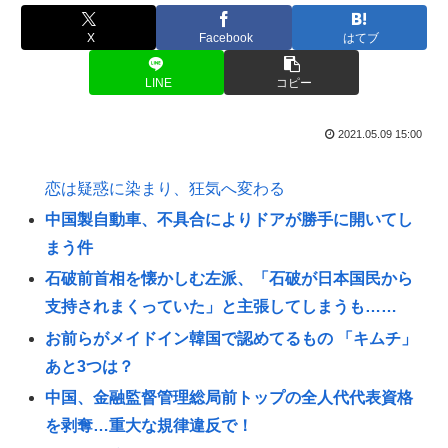
X
Facebook
はてブ
LINE
コピー
2021.05.09 15:00
恋は疑惑に染まり、狂気へ変わる
中国製自動車、不具合によりドアが勝手に開いてし
まう件
石破前首相を懐かしむ左派、「石破が日本国民から
支持されまくっていた」と主張してしまうも……
お前らがメイドイン韓国で認めてるもの 「キムチ」
あと3つは？
中国、金融監督管理総局前トップの全人代代表資格
を剥奪…重大な規律違反で！