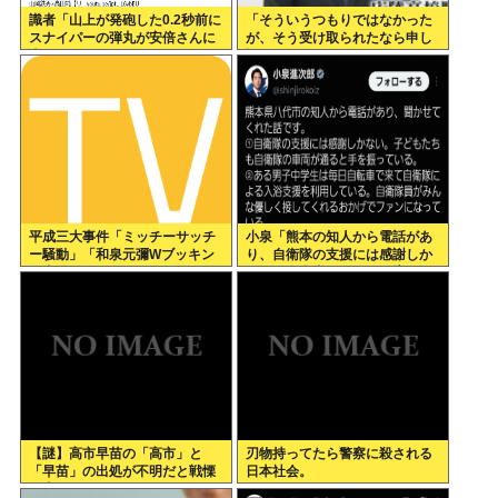
識者「山上が発砲した0.2秒前に
「そういうつもりではなかった
スナイパーの弾丸が安倍さんに
が、そう受け取られたなら申し
当たっていた！」 これ。
訳ない」 なにコレ？ジャッ
プ？？？
平成三大事件「ミッチーサッチ
小泉「熊本の知人から電話があ
ー騒動」「和泉元彌Wブッキン
り、自衛隊の支援には感謝しか
グ事件」あとひとつは？
ない、自衛隊のファンが増えて
るとのこと 」
【謎】高市早苗の「高市」と
刃物持ってたら警察に殺される
「早苗」の出処が不明だと戦慄
日本社会。
が走る