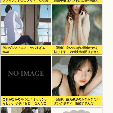
ファイア、シカゴメッド なぜあ
誹謗中傷コメントが1万件を越え
の人は、あそこまで背負うのか
て号泣してしまう
例のダンスアニメ、ヤバすぎる
【画像】良いお○ぱい画像だけを
www
貼ります それ以外は貼りません
これが分かるやつは「オッサン」
【画像】藤嶌果歩のムチムチミル
らしい。 子供「おじ！ なんだこ
タンクボディ、性的すぎんだ
れは！」
ろ・・・