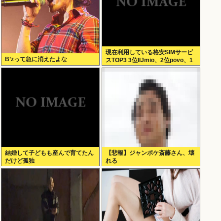
現在利用している格安SIMサービ
B’zって急に消えたよな
スTOP3 3位IIJmio、2位povo、1
位ahamo
結婚して子どもも産んで育てたん
【悲報】ジャンポケ斎藤さん、壊
だけど孤独
れる