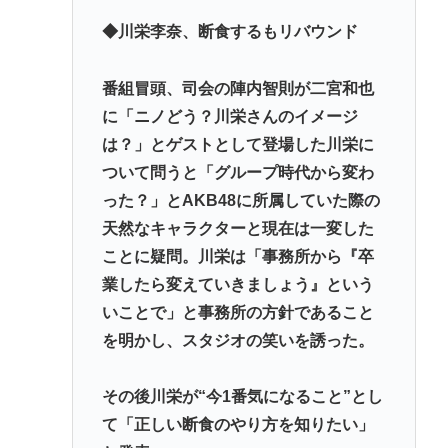
の？
◆川栄李奈、断食するもリバウンド
なして君ら「テスラ」買わないの？モデル3なら300
万程度で買える.コスパ最強車がここにあるのに
番組冒頭、司会の陣内智則が二宮和也
林家パー子、認知症が進行「一人で外出られない」
に「ニノどう？川栄さんのイメージ
難聴で夫・ペーと「筆談」…自宅全焼から約1年
は？」とゲストとして登場した川栄に
ついて問うと「グループ時代から変わ
Powered by livedoor 相互RSS
った？」とAKB48に所属していた際の
天然なキャラクターと現在は一変した
ことに疑問。川栄は「事務所から『卒
業したら変えていきましょう』という
いことで」と事務所の方針であること
を明かし、スタジオの笑いを誘った。
その後川栄が“今1番気になること”とし
て「正しい断食のやり方を知りたい」