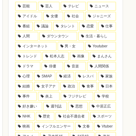
芸能
芸人
テレビ
ニュース
アイドル
女優
社会
ジャニーズ
番組
議論
タレント
恋愛
仕事
人間
ダウンタウン
生活・暮らし
インターネット
男・女
Youtuber
トレンド
松本人志
画像
まんさん
ドラマ
俳優
音楽
人間関係
心理
SMAP
経済
レスバ
家族
結婚
女子アナ
政治
食事
日本
事件
炎上
フジテレビ
学校
好き嫌い
週刊誌
思想
中居正広
NHK
歴史
社会不適合者
スポーツ
映画
インフルエンサー
文春
Vtuber