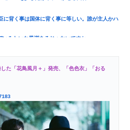
臣に背く事は国体に背く事に等しい。誰が主人かハ
ょぼいみたいな風潮あるじゃないですか
】「富の象徴」に掲示板「奴隷制の誕生かよ」
ってしまうwww 【Pickup07091604】
録した「花鳥風月＋」発売、「色色衣」「おる
で買い込んだ米が売れず「損切り祭り」開幕へ
の席に、見知らぬ母子が。車掌の呼びかけにも「目
理やり奪われた席は、結局“やったもん勝ち”になっ
27183
たのか？
の？