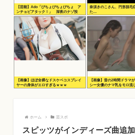
【芸能】Ado「びちょびちょびちょ ア
奈須きのこさん、円形脱毛
ンチョビアタック！」 深夜のナゾ投
た…
稿...
【画像】ほぼ全裸なドスケベコスプレイ
【画像】昔の2時間ドラマ
ヤーの身体がエロすぎるｗｗｗ
シー女優のナマ乳をモロ流
ホーム
芸スポ
スピッツがインディーズ曲追加