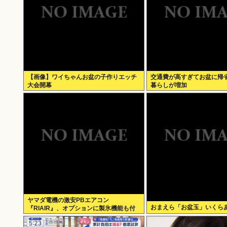
【画像】ワイちゃんお盆の子作りエッチ
交通費が高すぎてお盆に帰
大会開幕
暮らしが増加
ヤマダ電機の激安PBエアコン
おまえら「お盆玉」いくら
『RIAIR』、オプションに製氷機能も付
いてた模様www