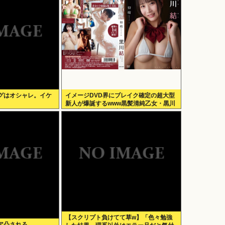
グはオシャレ。イケ
イメージDVD界にブレイク確定の超大型
新人が爆誕するwww黒髪清純乙女・黒川
結、顔もカラダも演技もIVファンから絶
賛の嵐！！処女作「初結」の動画＆画像
まとめ！！
【スクリプト負けてて草w】「色々勉強
ア凸される