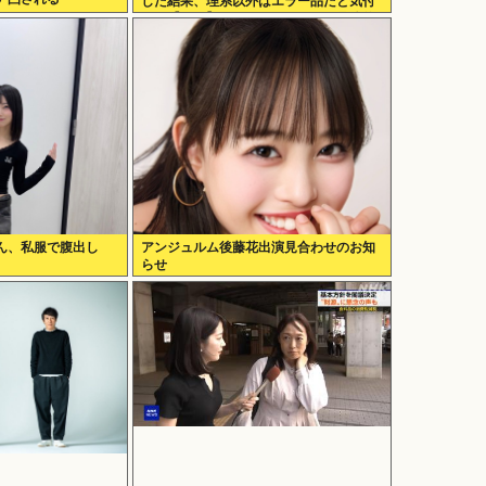
した結果、理系以外はエラー品だと気付
いた【ガチ】」について、もっと具体的
に話そうか
ん、私服で腹出し
アンジュルム後藤花出演見合わせのお知
らせ