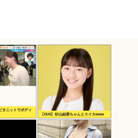
ピタニットでボディ
【ﾒﾛﾒﾛ】杉山結菜ちゃんとスイカwww