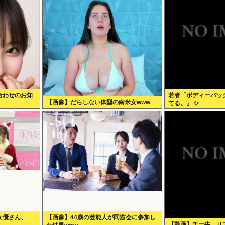
合わせのお知
若者「ボディーバッ
【画像】だらしない体型の南米女www
てる。」 ✨
女優さん、
【画像】44歳の芸能人が同窓会に参加し
【動画】チー牛、リ