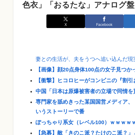
色衣」「おるたな」アナログ盤
X
Facebook
妻との生活が、夫をうつへ追い込んだ現
【画像】顔20点身体100点の女子見つ
【衝撃】ヒコロヒーがコンビニの『割引
中国「日本は原爆被害者の立場で同情を
専門家を舐めきった某国国営メディア、
いうストーリーで番
ぽっちゃり系女（レベル100）ｗｗｗｗ
【急募】敵「きのこ派？たけのこ派？」