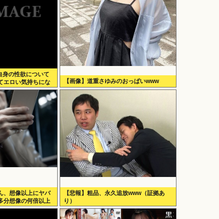
、自身の性欲について
【画像】道重さゆみのおっぱいwww
てエロい気持ちにな
ん、想像以上にヤバ
【悲報】粗品、永久追放www（証拠あ
多分想像の何倍以上
り）