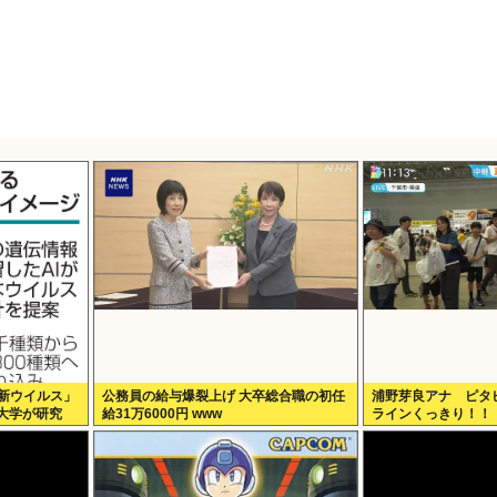
が「新ウイルス」
公務員の給与爆裂上げ 大卒総合職の初任
浦野芽良アナ ピタ
大学が研究
給31万6000円 www
ラインくっきり！！