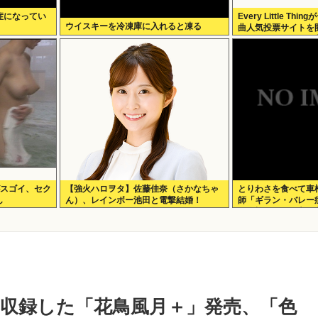
症になってい
Every Little T
ウイスキーを冷凍庫に入れると凍る
曲人気投票サイトを
Face the Chan
がスゴイ、セク
【強火ハロヲタ】佐藤佳奈（さかなちゃ
とりわさを食べて車
し
ん）、レインボー池田と電撃結婚！
師「ギラン・バレー
に絶望。死んだ方が
収録した「花鳥風月＋」発売、「色