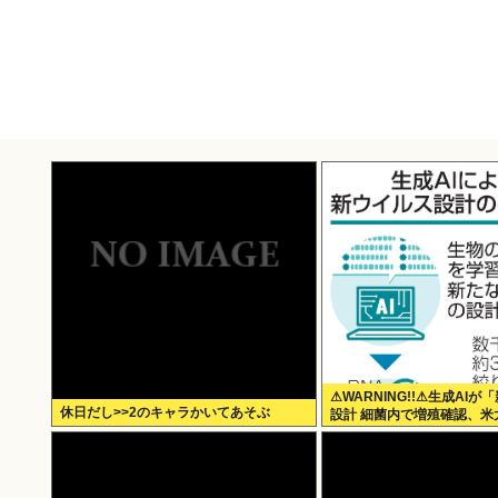
⚠WARNING!!⚠生成AI
休日だし>>2のキャラかいてあそぶ
設計 細菌内で増殖確認、米