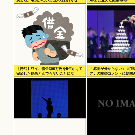
決まる。環境がないと出来るわけがな
AKBと並んだ結果www
い」
【愕然】ワイ、借金300万円を5年かけて
「感覚が分からない」 元T
完済した結果とんでもないことにな
アナの離婚コメントに疑問の
る・・・・・・
パンタワーの超豪華式も結
で終止符