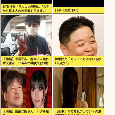
BYD社長「ラッコの開発に『大手
日傘バカ女は4ね
から日本人の技術者を引き抜い
た』って噂は嘘。開発チームに日
本人は0人です」
【胸熱】中居正広、熊本に人知れ
伊集院光「カレーにじゃがいもは
ず支援か 10年前の震災では3度
いらない」
現地入り「誰にも知られなくて良
い」
【朗報】佐藤二朗さん、ハグを報
【画像】Ｘの育乳アカウントの成