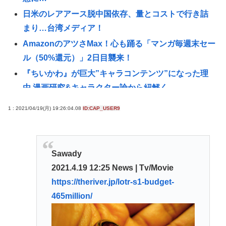
日米のレアアース脱中国依存、量とコストで行き詰
まり…台湾メディア！
AmazonのアツさMax！心も踊る「マンガ毎週末セー
ル（50%還元）」2日目襲来！
『ちいかわ』が巨大”キャラコンテンツ”になった理
由 漫画研究&キャラクター論から紐解く
【悲報】22歳女性、商業施設で通りすがりの面識無
1 : 2021/04/19(月) 19:26:04.08
ID:CAP_USER9
い女子中学生にラリアットして逮捕される
シカ「全部喰った」 祭り中止 | シカたない
国連事務総長「お金がありません。このままでは国
Sawady
連が完全崩壊します。助けて下さい」
2021.4.19 12:25 News | Tv/Movie
「非常に残念」高市総理と面会決定も…発言不可、
https://theriver.jp/lotr-s1-budget-
握手のみ 8月9日長崎の被爆体験者「何のために」 |
465million/
主催の長崎市に呼ばれたから行ってるんだろうに
杉田水脈ってまともなこと言ってるから叩かれるん