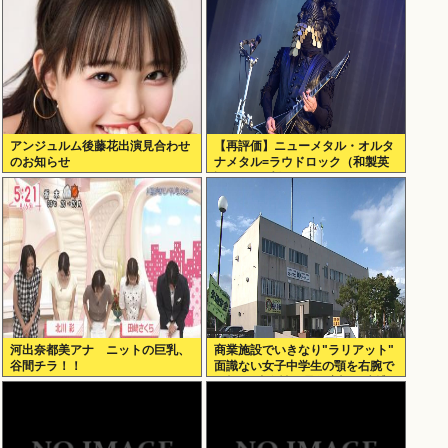
アンジュルム後藤花出演見合わせ
【再評価】ニューメタル・オルタ
のお知らせ
ナメタル=ラウドロック（和製英
語）がZに刺さってるらしい。お
前らがキッズの頃好きだったバン
ドは何？
河出奈都美アナ ニットの巨乳、
商業施設でいきなり"ラリアット"
谷間チラ！！
面識ない女子中学生の顎を右腕で
殴打 22歳女性を暴行容疑で逮捕