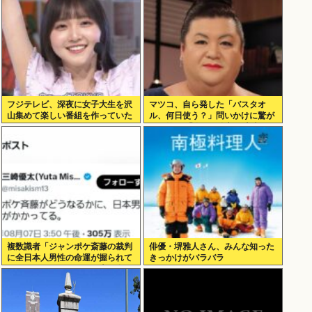
フジテレビ、深夜に女子大生を沢
マツコ、自ら発した「バスタオ
山集めて楽しい番組を作っていた
ル、何日使う？」問いかけに驚が
www
くの答え 「今日は全部、本当のこ
と言うわ」
複数識者「ジャンポケ斎藤の裁判
俳優・堺雅人さん、みんな知った
に全日本人男性の命運が握られて
きっかけがバラバラ
いる。これでだめなら日本男全員
懲役7年だ」