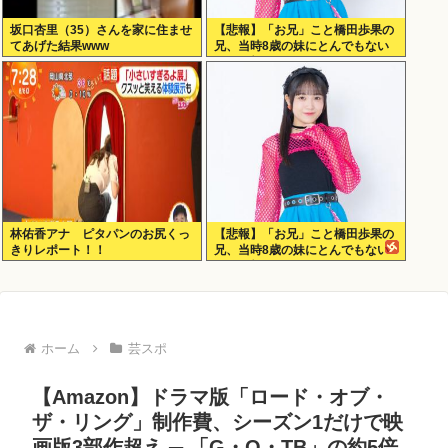
坂口杏里（35）さんを家に住ませ
【悲報】「お兄」こと橋田歩果の
てあげた結果www
兄、当時8歳の妹にとんでもない
ことを頼む
林佑香アナ ピタパンのお尻くっ
【悲報】「お兄」こと橋田歩果の
きりレポート！！
兄、当時8歳の妹にとんでもない
ことを頼む
ホーム
芸スポ
【Amazon】ドラマ版「ロード・オブ・
ザ・リング」制作費、シーズン1だけで映
画版3部作超え ─ 「G・O・TB」の約5倍