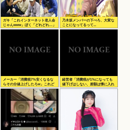
ガキ「これインターネット老人会
乃木坂メンバーの下ぺろ、大変な
じゃんwww」ぼく「どれどれ…」
ことになってるって...
ガキ「ニコニコ！らきすた！ボカ
ロ！」ぼく「はぁ…」
メーカー「消費税7%安くなるな
経営者「消費税が1%になっても
らその分値上げしたろw」これど
値下げはしない、差額は懐に入れ
うすんの？
る」