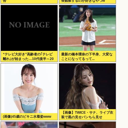
告
長観察するのが好きなやつw
“テレビ大好き”高齢者の｢テレビ
最新の橋本環奈の下半身、大変な
離れ｣が始まった…10代後半～20
ことになってるって...
代の約7割が”ほぼ見ない”
【画像】TWICE・サナ、ライブ衣
(画像)45歳のビキニ水着姿www
装で黒の見せパンちら見せ