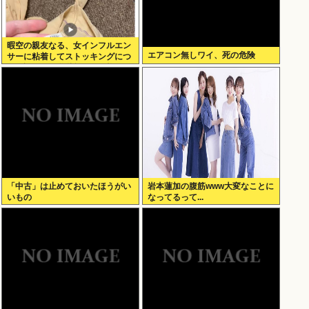
暇空の親友なる、女インフルエン
エアコン無しワイ、死の危険
サーに粘着してストッキングにつ
いて語りだし嫌儲卿として格を見
せつける
「中古」は止めておいたほうがい
岩本蓮加の腹筋www大変なことに
いもの
なってるって...