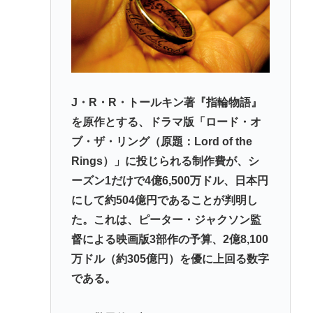
だな
【NASA開発】3,980円の冷感ポンチョ、-15℃の謳い
文句にネット騒然
【動画】 35歳美人ママ👩、TV探偵ナイスクに出演も
老けすぎている48歳だろと誹謗中傷
J・R・R・トールキン著『指輪物語』
面接官「一番結婚したいVTuberは誰ですか？」👈ど
を原作とする、ドラマ版「ロード・オ
う答える？
ブ・ザ・リング（原題：Lord of the
軍事アナリスト「ウクライナに残されている時間は
Rings）」に投じられる制作費が、シ
少ない。民間施設テロではなくプランBやプランCを
ーズン1だけで4億6,500万ドル、日本円
発動すべき」
にして約504億円であることが判明し
た。これは、ピーター・ジャクソン監
督による映画版3部作の予算、2億8,100
Powered by livedoor 相互RSS
万ドル（約305億円）を優に上回る数字
である。