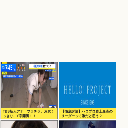
TBS新人アナ ブラチラ、お尻く
【徹底討論】ハロプロ史上最高の
っきり、Y字開脚！！
リーダーって誰だと思う？