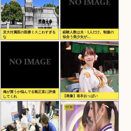
京大付属医の医療ミスこわすぎる
経験人数は夫・1人だけ。制服の
な
似合う美少女が…
俺が買うか悩んでる靴正直に評価
【画像】浴衣おっぱい
してくれ