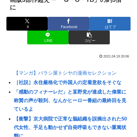
に
X
Facebook
はてブ
LINE
コピー
2021.04.19 20:06
【マンガ】バラシ屋トシヤの漫画セレクション
［社説］永住厳格化で外国人の定着意欲をそぐな
「感動のフィナーレだ」と某野党が達成した偉業に
称賛の声が殺到、なんかヒーロー番組の最終回を見
ているよ
【衝撃】京大病院で正常な脳組織を誤摘出された50
代女性、手足も動かせず自発呼吸もできない重篤状
態に…