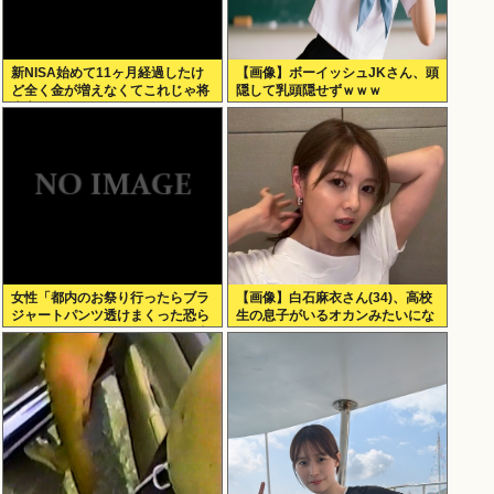
新NISA始めて11ヶ月経過したけ
【画像】ボーイッシュJKさん、頭
ど全く金が増えなくてこれじゃ将
隠して乳頭隠せずｗｗｗ
来心配でワロタ
女性「都内のお祭り行ったらブラ
【画像】白石麻衣さん(34)、高校
ジャートパンツ透けまくった恐ら
生の息子がいるオカンみたいにな
くSHEINで買ったペラペラの浴衣
ってしまう
着てる女の子がいる」