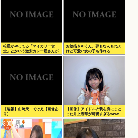
松屋がやってる「マイカリー食
お絵描きAIくん、夢もなんもねぇ
堂」とかいう激安カレー屋さんが
けど可愛い女の子も作れる
こちらwww
【速報】山﨑天、でけえ【画像あ
【画像】アイドル衣装を身にまと
り】
った井上春華が可愛すぎるwww