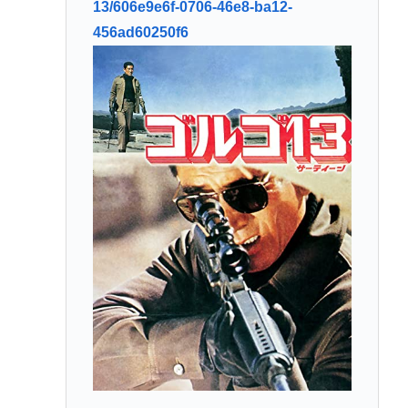
13/606e9e6f-0706-46e8-ba12-
456ad60250f6