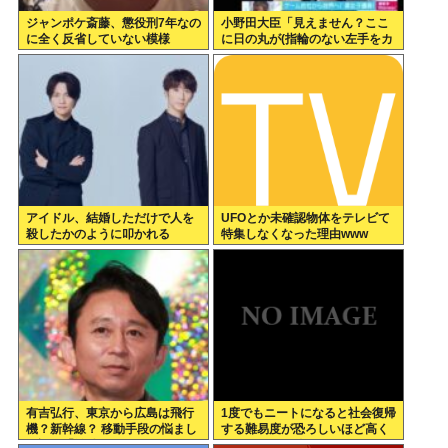
ジャンポケ斎藤、懲役刑7年なの
小野田大臣「見えません？ここ
に全く反省していない模様
に日の丸が(指輪のない左手をカ
メラマンに見せる)。国と結婚し
ておりますの」
アイドル、結婚しただけで人を
UFOとか未確認物体をテレビて
殺したかのように叩かれる
特集しなくなった理由www
有吉弘行、東京から広島は飛行
1度でもニートになると社会復帰
機？新幹線？ 移動手段の悩まし
する難易度が恐ろしいほど高く
さ語る「微妙なんだよな」
なってしまう件