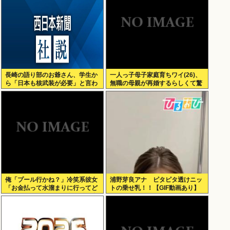
長崎の語り部のお爺さん、学生か
一人っ子母子家庭育ちワイ(26)、
ら「日本も核武装が必要」と言わ
無職の母親が再婚するらしくて驚
れ発狂
愕
俺「プール行かね？」冷笑系彼女
浦野芽良アナ ピタピタ透けニッ
「お金払って水溜まりに行ってど
トの乗せ乳！！【GIF動画あり】
うすんの」→こういう女と付き合
ってられる？？