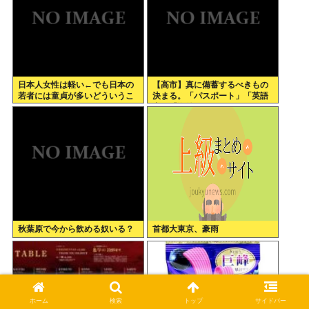
日本人女性は軽い←でも日本の
【高市】真に備蓄するべきもの
若者には童貞が多いどういうこ
決まる。「パスポート」「英語
とや？
力」「海外からアクセスして日
本円を海外送金出来るネットバ
ンク」
秋葉原で今から飲める奴いる？
首都大東京、豪雨
ホーム
検索
トップ
サイドバー