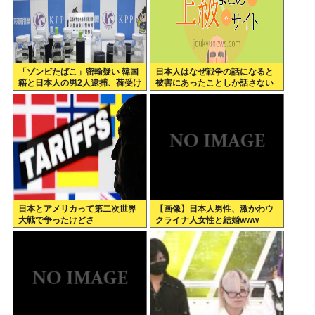
「ゾンビたばこ」密輸疑い 韓国
日本人はなぜ戦争の話になると
籍と日本人の男2人逮捕、荷受け
被害にあったことしか話さない
役か
のか？
日本とアメリカって第二次世界
【画像】日本人男性、激かわウ
大戦で争ったけどさ
クライナ人女性と結婚www