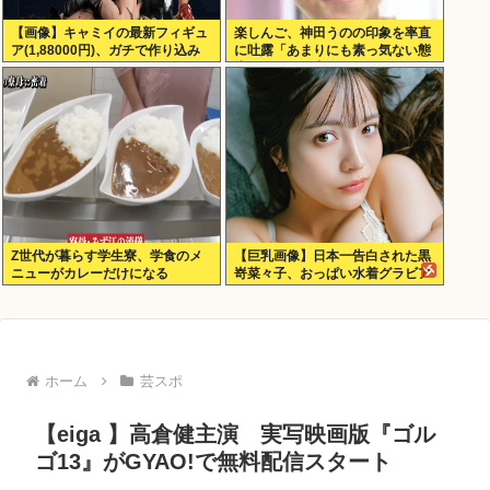
【画像】キャミイの最新フィギュ
楽しんご、神田うのの印象を率直
ア(1,88000円)、ガチで作り込み
に吐露「あまりにも素っ気ない態
がエグすぎる
度を取られて寂しい」
Z世代が暮らす学生寮、学食のメ
【巨乳画像】日本一告白された黒
ニューがカレーだけになる
嵜菜々子、おっぱい水着グラビア
がエッチすぎるwww
ホーム
芸スポ
【eiga 】高倉健主演 実写映画版『ゴル
ゴ13』がGYAO!で無料配信スタート