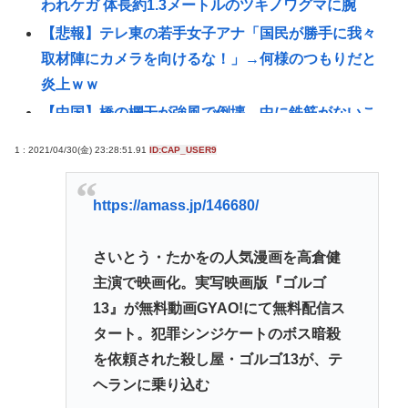
われケガ 体長約1.3メートルのツキノワグマに腕
【悲報】テレ東の若手女子アナ「国民が勝手に我々
取材陣にカメラを向けるな！」→何様のつもりだと
炎上ｗｗ
【中国】橋の欄干が強風で倒壊、中に鉄筋がないこ
とが発覚＝当局「接着剤で固定した」
1 : 2021/04/30(金) 23:28:51.91
ID:CAP_USER9
イスラエル、世界から孤立の道を選択！
【悲報】日本の輸出額、円安なのに人口少ない台湾
https://amass.jp/146680/
と韓国に抜かれてしまうwww
外国人の永住許可「抑止」案は「生身の人間の運命
さいとう・たかをの人気漫画を高倉健
をもてあそんでいる」 東京・高田馬場で反対アピー
主演で映画化。実写映画版『ゴルゴ
ル
13』が無料動画GYAO!にて無料配信ス
【画像】日本人男性、激かわウクライナ人女性と結
タート。犯罪シンジケートのボス暗殺
婚www
を依頼された殺し屋・ゴルゴ13が、テ
【朗報】みいちゃんと山田さん、鎮静して無事アニ
ヘランに乗り込む
メ化へwww