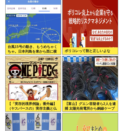
台風15号の動き、もうめちゃく
ポリコレって割と正しいよな
ちゃ。日本列島を東から西に横
断
【「実存的境界例論」番外編】
【富山】グエン容疑者ら2人を逮
（ヤスパースの）実存主義と仏
捕 太陽光発電所から銅線ケーブ
教、それとワンピース 【ネタバ
ルを盗む
レ注意】【スクリプト負けてて
草w】