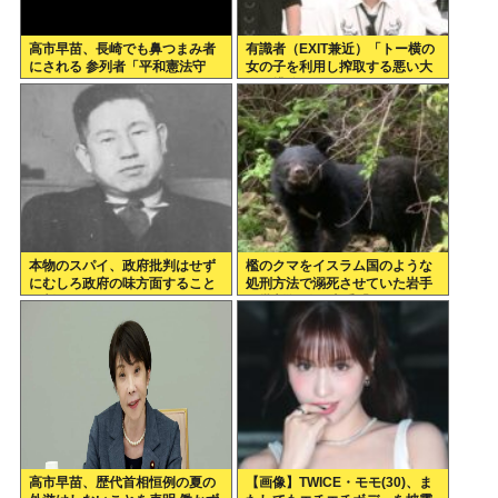
高市早苗、長崎でも鼻つまみ者
有識者（EXIT兼近）「トー横の
にされる 参列者「平和憲法守
女の子を利用し搾取する悪い大
れ」
人は排除しないといけない」
本物のスパイ、政府批判はせず
檻のクマをイスラム国のような
にむしろ政府の味方面すること
処刑方法で溺死させていた岩手
が判明
に批判殺到！ 岩手「こ、これは
岩手伝統の処刑方法なんよ…」
高市早苗、歴代首相恒例の夏の
【画像】TWICE・モモ(30)、ま