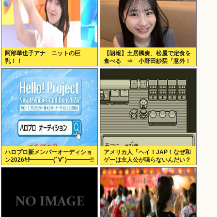
阿部華也子アナ ニットの巨
【朗報】土居楓奏、松屋で定食を
乳！！
食べる ⇒ 小野田紗栞「意外！
親近感持った」
ハロプロ新メンバーオーディショ
アメリカ人「ヘイ！JAP！なぜ和
ン2026ｷﾀ━━━━(ﾟ∀ﾟ)━━━━!!
ゲーは主人公が喋らないんだい？
異様だよ？」