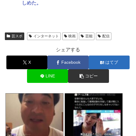
しめた。
芸スポ
インターネット
映画
芸能
配信
シェアする
X
Facebook
はてブ
LINE
コピー