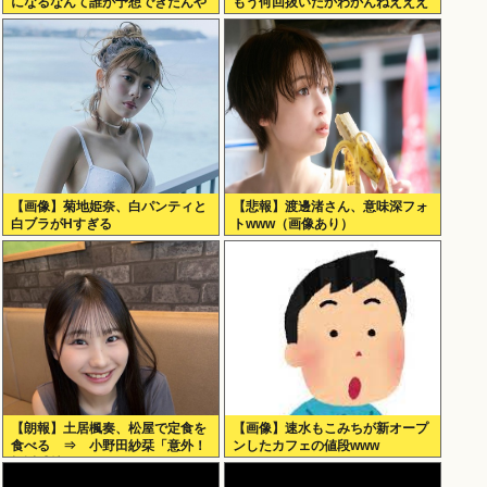
になるなんて誰が予想できたんや
もう何回抜いたかわかんねえええ
えええ
【画像】菊地姫奈、白パンティと
【悲報】渡邊渚さん、意味深フォ
白ブラがHすぎる
トwww（画像あり）
【朗報】土居楓奏、松屋で定食を
【画像】速水もこみちが新オープ
食べる ⇒ 小野田紗栞「意外！
ンしたカフェの値段www
親近感持った」