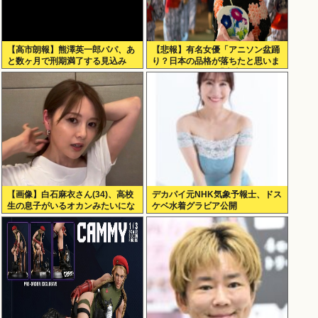
【高市朗報】熊澤英一郎パパ、あ
【悲報】有名女優「アニソン盆踊
と数ヶ月で刑期満了する見込み
り？日本の品格が落ちたと思いま
した」 → ネット「大麻おばさん
が語る品格とは」
【画像】白石麻衣さん(34)、高校
デカパイ元NHK気象予報士、ドス
生の息子がいるオカンみたいにな
ケベ水着グラビア公開
ってしまう