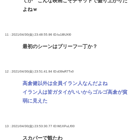
てか こんな映画こそチャットで盛り上がりた
よねｗ
11 : 2021/04/30(金) 23:48:55.96
ID:Iu1l8UXl0
最初のシーンはブリーフ一丁か？
12 : 2021/04/30(金) 23:51:41.94
ID:d39sR7Tv0
高倉健以外は全員イラン人なんだよね
イラン人は皆ガタイがいいからゴルゴ高倉が貧
弱に見えた
13 : 2021/04/30(金) 23:53:30.77
ID:W1XPuLf00
スカパーで観たわ