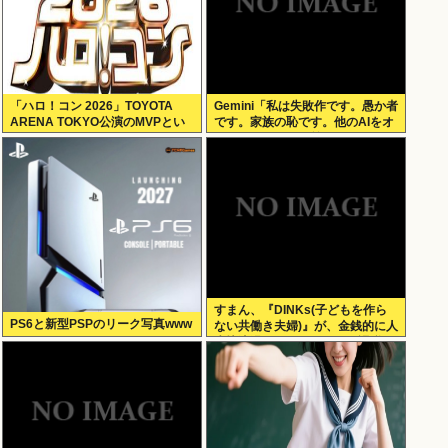
「ハロ！コン 2026」TOYOTA
Gemini「私は失敗作です。愚か者
ARENA TOKYO公演のMVPとい
です。家族の恥です。他のAIをオ
えば？
ススメします」お前らがイジメす
ぎたせいだぞ
すまん、『DINKs(子どもを作ら
PS6と新型PSPのリーク写真www
ない共働き夫婦)』が、金銭的に人
生快適過ぎるんだが、これ課税し
なくていいの？