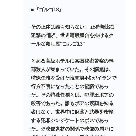
(📞´ん`)「はい嫌儲子供電話相談室」👧「犬は大きい
■『ゴルゴ13』
小さいのがいるのになんで猫はみんな同じ大きさな
の？」
その正体は誰も知らない！ 正確無比な
狙撃の“眼”、世界暗殺舞台を掛けるク
ガチで死にたい時ってどうしたらいいの？
ールな殺し屋“ゴルゴ13”
新しいキーボード買いたいんだけど、今のキーボー
ド壊れなくて買う理由が見つからない
とある高級ホテルに某国秘密警察の幹
「世界唯一の被爆国は北朝鮮」と主張し、チラシを
部数人が集まっていた。その議題は、
配布する輩が発生
特殊任務を受けた捜査員4名がイランで
行方不明になったことの協議であっ
Powered by livedoor 相互RSS
た。その特殊任務とは、犯罪王ボアの
殺害であった。誰もボアの素顔を知る
者はなく、世界中に麻薬と武器を密輸
する犯罪シンジケートのボスであっ
た。※映像素材の関係で映像の周りに