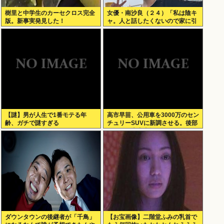
樹里と中学生のカーセクロス完全
女優・南沙良（２４）「私は陰キ
版。新事実発見した！
ャ。人と話したくないので家に引
きこもってPCでアニメを観てい
たい」
【謎】男が人生で1番モテる年
高市早苗、公用車を3000万のセン
齢、ガチで謎すぎる
チュリーSUVに新調させる。後部
ガラスは車中喫煙を撮らせないた
めの特殊仕様に
ダウンタウンの後継者が「千鳥」
【お宝画像】二階堂ふみの乳首で