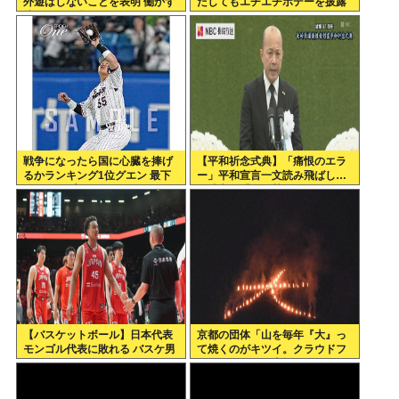
外遊はしないことを表明 働かず
たしてもエチエチボデーを披露
連日終日公邸のもよう
www
戦争になったら国に心臓を捧げ
【平和祈念式典】「痛恨のエラ
るかランキング1位グエン 最下
ー」平和宣言一文読み飛ばし…
位ジャップ
長崎市長「つい熱くなって」
NPT義務履行求める重要一文
【バスケットボール】日本代表
京都の団体「山を毎年『大』っ
モンゴル代表に敗れる バスケ男
て焼くのがキツイ。クラウドフ
子
ァンディングで支援してくださ
い」