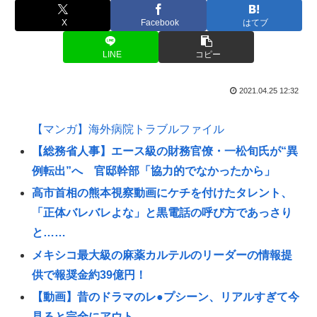
X
Facebook
はてブ
LINE
コピー
2021.04.25 12:32
【マンガ】海外病院トラブルファイル
【総務省人事】エース級の財務官僚・一松旬氏が“異
例転出”へ 官邸幹部「協力的でなかったから」
高市首相の熊本視察動画にケチを付けたタレント、
「正体バレバレよな」と黒電話の呼び方であっさり
と……
メキシコ最大級の麻薬カルテルのリーダーの情報提
供で報奨金約39億円！
【動画】昔のドラマのレ●プシーン、リアルすぎて今
見ると完全にアウト