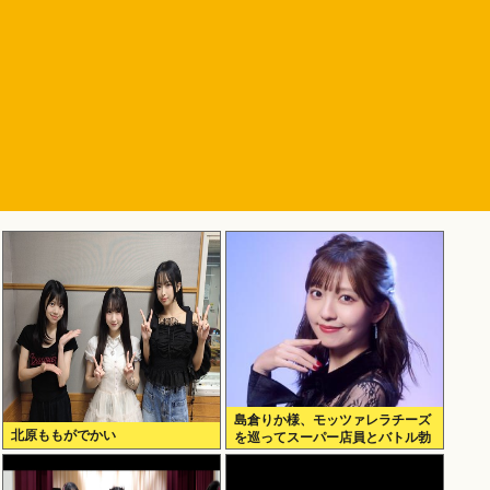
島倉りか様、モッツァレラチーズ
北原ももがでかい
を巡ってスーパー店員とバトル勃
発ｗｗｗ