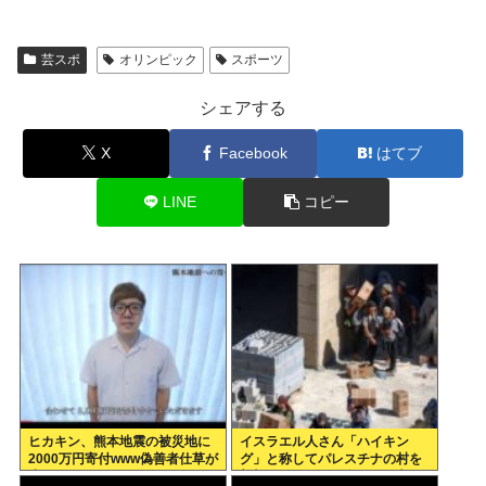
芸スポ
オリンピック
スポーツ
シェアする
X
Facebook
はてブ
LINE
コピー
ヒカキン、熊本地震の被災地に
イスラエル人さん「ハイキン
2000万円寄付www偽善者仕草が
グ」と称してパレスチナの村を
止まらないwww
襲撃した結果、銃奪われ死亡。