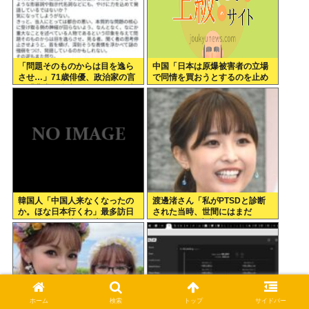
「問題そのものからは目を逸ら
中国「日本は原爆被害者の立場
させ…」71歳俳優、政治家の言
で同情を買おうとするのを止め
動「非常に参考になる」 佐野史
ろ」
郎
韓国人「中国人来なくなったの
渡邊渚さん「私がPTSDと診断
か。ほな日本行くわ」最多訪日
された当時、世間にはまだ
数、前年同期比19%増
PTSDという言葉は浸透してい
ませんでした」
ホーム
検索
トップ
サイドバー