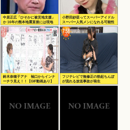
中居正広「ひそかに被災地支援」
小野田紗栞ってスーパーアイドル
か 16年の熊本地震直後には現地
スーパー人気メンになれる可能性
で炊き出し “誰にも知られなくて
あったよな？
良い”と、強まる福祉活動への思
い
鈴木奈穂子アナ 袖口からインナ
フジテレビで無修正の勃起ちんぽ
ーチラ見え！！【GIF動画あり】
が流れる放送事故が発生