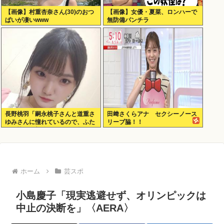
【画像】村重杏奈さん(30)のおつ
【画像】女優・夏菜、ロンハーで
ぱいが凄いwww
無防備パンチラ
長野桃羽「嗣永桃子さんと道重さ
田﨑さくらアナ セクシーノース
ゆみさんに憧れているので、ふた
リーブ脇！！
りの憧れの部分をぎゅっと集めた
存在になり
ホーム
芸スポ
小島慶子「現実逃避せず、オリンピックは
中止の決断を」〈AERA〉