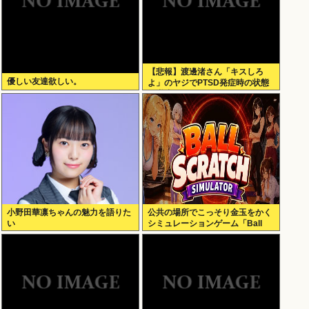
【悲報】渡邊渚さん「キスしろ
優しい友達欲しい。
よ」のヤジでPTSD発症時の状態
に逆戻り
小野田華凛ちゃんの魅力を語りた
公共の場所でこっそり金玉をかく
い
シミュレーションゲーム「Ball
Scratch Simulator」がSteamで
発表される