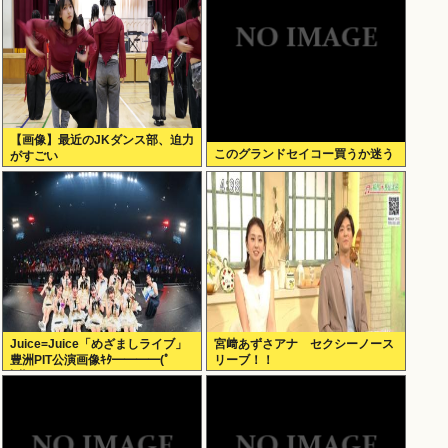
【画像】最近のJKダンス部、迫力
このグランドセイコー買うか迷う
がすごい
Juice=Juice「めざましライブ」
宮﨑あずさアナ セクシーノース
豊洲PIT公演画像ｷﾀ━━━━(ﾟ
リーブ！！
∀ﾟ)━━━━!!