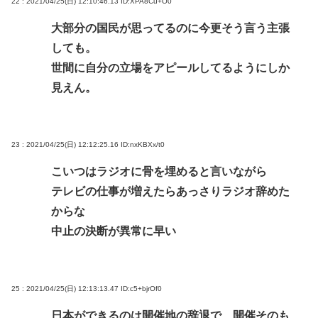
22 : 2021/04/25(日) 12:10:46.13
ID:XPA8Cu+O0
大部分の国民が思ってるのに今更そう言う主張
しても。
世間に自分の立場をアピールしてるようにしか
見えん。
23 : 2021/04/25(日) 12:12:25.16
ID:nxKBXx/t0
こいつはラジオに骨を埋めると言いながら
テレビの仕事が増えたらあっさりラジオ辞めた
からな
中止の決断が異常に早い
25 : 2021/04/25(日) 12:13:13.47
ID:c5+bjrOf0
日本ができるのは開催地の辞退で、開催そのも