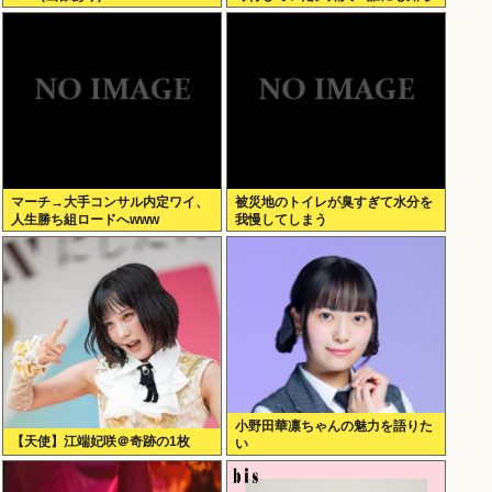
れなくてもいい、と公表してな
い」
マーチ→大手コンサル内定ワイ、
被災地のトイレが臭すぎて水分を
人生勝ち組ロードへwww
我慢してしまう
小野田華凛ちゃんの魅力を語りた
【天使】江端妃咲＠奇跡の1枚
い