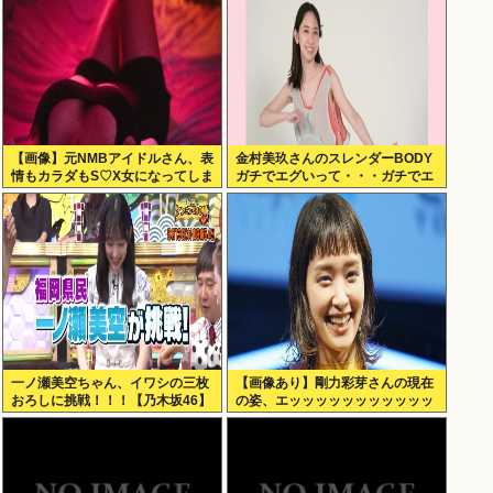
【画像】元NMBアイドルさん、表
金村美玖さんのスレンダーBODY
情もカラダもS♡X女になってしま
ガチでエグいって・・・ガチでエ
うｗｗｗ
グいって・・・
一ノ瀬美空ちゃん、イワシの三枚
【画像あり】剛力彩芽さんの現在
おろしに挑戦！！！【乃木坂46】
の姿、エッッッッッッッッッッッ
ッ！