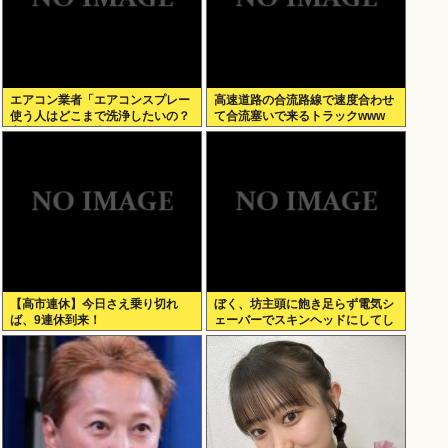
エアコン業者「エアコンスプレー
高速道路の合流路線で速度合わせ
使う人はどこまで洗浄したいの？
て合流塞いで来るトラックwww
室内に風を送り込んでるファンは
汚いままですよ」331.5万バズ
【高市連休】今日さえ乗り切れ
ぼく、坊主頭に飽き足らず電気シ
ば、9連休到来！
ェーバーでスキンヘッドにしてし
まう