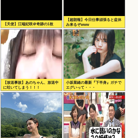
【超朗報】今日仕事頑張ると盆休
【天使】江端妃咲＠奇跡の1枚
み来るぞwww
【放送事故】あのちゃん、放送中
小坂菜緒の最新『下半身』ガチで
に吐いてしまう！！！
エグいって・・・