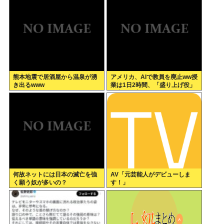
イスラエル軍「村民はテロリス
ト！」
熊本地震で居酒屋から温泉が湧
アメリカ、AIで教員を廃止ww授
き出るwww
業は1日2時間、「盛り上げ役」
の大人が褒めてやる気を伸ばし
学力大幅アップ
何故ネットには日本の滅亡を強
AV「元芸能人がデビューしま
く願う奴が多いの？
す！」