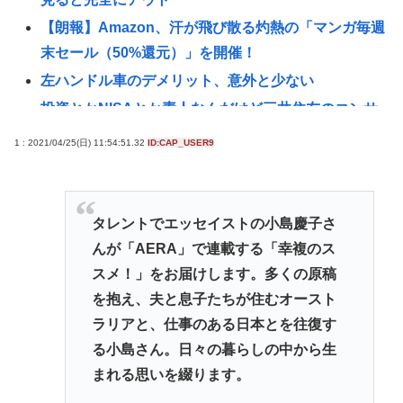
【朗報】Amazon、汗が飛び散る灼熱の「マンガ毎週
末セール（50%還元）」を開催！
左ハンドル車のデメリット、意外と少ない
投資とかNISAとか素人なんだけど三井住友のコンサ
ルタントに相談した方がいいのか？
1 : 2021/04/25(日) 11:54:51.32
ID:CAP_USER9
「ベトナム人5人が高齢女性救出」報道にSNS「ウ
ソ」投稿相次ぐ→名誉毀損となる可能性は？
「パプリカ」とかいうカルトアニメ映画やってるん
タレントでエッセイストの小島慶子さ
だけど見とくべき？
んが「AERA」で連載する「幸複のス
エリート医師が未成年の少女を酔わせて性的暴行疑
スメ！」をお届けします。多くの原稿
いで逮捕…「SNSで二刀流を自画自賛」の素顔
を抱え、夫と息子たちが住むオースト
【画像】コミケのインタビュー、とんでもない逸材
ラリアと、仕事のある日本とを往復す
が登場www 【Pickup07092041】
る小島さん。日々の暮らしの中から生
まれる思いを綴ります。
58歳芸人、高市早苗首相の熊本視察動画に「北朝鮮
の記録映画かと思いました」