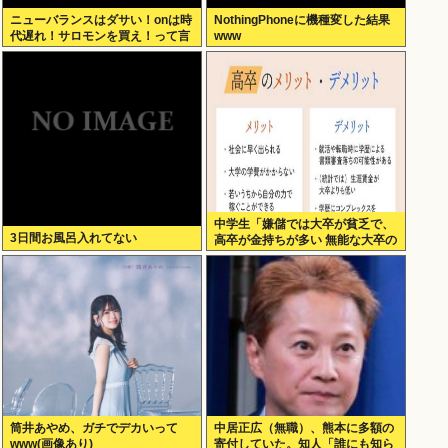
ニューバランスはダサい！onは時
NothingPhoneに機種変した結果
代遅れ！サロモンを買え！って言
www
われたから買ったんやが
中学生「嫌儲では大卒が貧乏で、
3日間お風呂入れてない
高卒が金持ちが多い 無能な大卒の
集まりw」エックスで一万いいね
筒井あやめ、ガチでデカいって
中居正広（無職）、熊本に多額の
www(画像あり)
寄付していた。知人「誰にも知ら