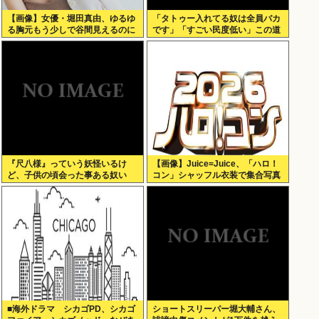
【画像】女優・堀田真由、ゆるゆ
「タトゥー入れてる奴は全員バカ
る胸元もう少しで谷間見えるのに
です」「すごい民度低い」この道
23年の彫り師YouTuberの動画が
話題
『尺八様』っていう妖怪いるけ
【画像】Juice=Juice、「ハロ！
ど、子供の頃会った事ある奴い
コン」シャッフル衣装で集合写真
る？？
■海外ドラマ シカゴPD、シカゴ
ショートスリーパー堀大輔さん、