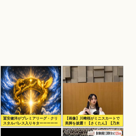
冨安健洋がプレミアリーグ・クリ
【画像】川﨑桜がミニスカートで
スタルパレス入りキターーーーー
美脚を披露！【さくたん】【乃木
ー！
坂46】