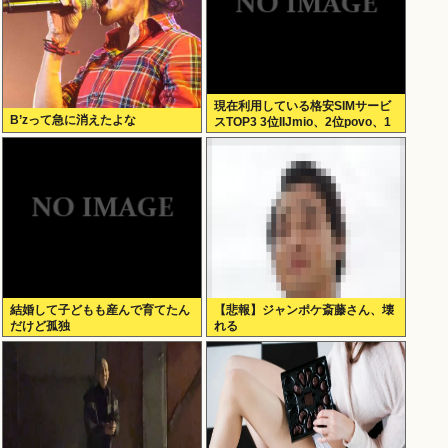
現在利用している格安SIMサービ
B’zって急に消えたよな
スTOP3 3位IIJmio、2位povo、1
位ahamo
結婚して子どもも産んで育てたん
【悲報】ジャンポケ斎藤さん、壊
だけど孤独
れる