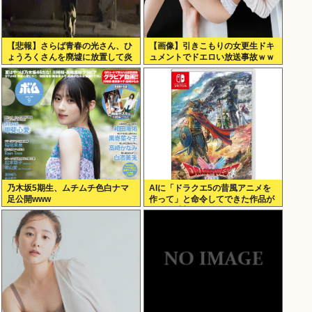
【悲報】さらば青春の光さん、ひ
【画像】引きこもりの女更生ドキ
ょうろくさんを廃墟に放置して炎
ュメントでドエロい放送事故ｗｗ
上www
ｗ
乃木坂5期生、ムチムチ色白ナマ
AIに「ドラクエ5の昔風アニメを
足公開www
作って」と命令してできた作品が
これ、感想よろ