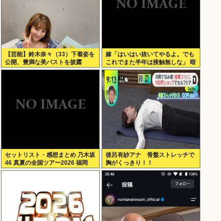
【芸能】鈴木奈々（33）下着姿を
嫁「はいはい抜いてやるよ。でも
公開、豊満な美バストを披露
これでまた半年は接触無しな」 暗
黙のこれツラ過ぎるだろ
セットリスト・感想まとめ 乃木坂
後呂有紗アナ 骨盤ストレッチで
46 真夏の全国ツアー2026 福岡
胸がくっきり！！
Day1