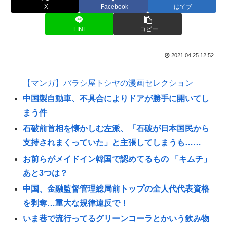
X
Facebook
はてブ
LINE
コピー
2021.04.25 12:52
【マンガ】バラシ屋トシヤの漫画セレクション
中国製自動車、不具合によりドアが勝手に開いてし
まう件
石破前首相を懐かしむ左派、「石破が日本国民から
支持されまくっていた」と主張してしまうも……
お前らがメイドイン韓国で認めてるもの 「キムチ」
あと3つは？
中国、金融監督管理総局前トップの全人代代表資格
を剥奪…重大な規律違反で！
いま巷で流行ってるグリーンコーラとかいう飲み物