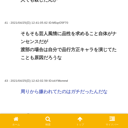
41 : 2021/04/25(日) 12:41:05.62
ID:MSqrO5F70
そもそも芸人風情に品性を求めること自体がナ
ンセンスだが
渡部の場合は自分で品行方正キャラを演じてた
ことも原因だろうな
43 : 2021/04/25(日) 12:42:02.59
ID:ickYMommd
周りから嫌われてたのはガチだったんだな
44 : 2021/04/25(日) 12:42:06.80
ID:pG4NKYYF0
こいつ結局会見しないままだっけ？
ホーム
検索
トップ
サイドバー