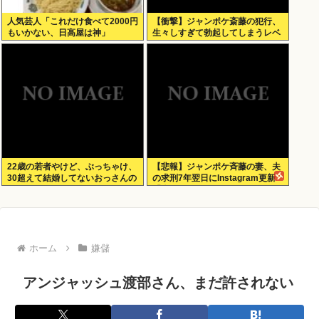
人気芸人「これだけ食べて2000円
【衝撃】ジャンポケ斎藤の犯行、
もいかない、日高屋は神」
生々しすぎて勃起してしまうレベ
ルwww
22歳の若者やけど、ぶっちゃけ、
【悲報】ジャンポケ斉藤の妻、夫
30超えて結婚してないおっさんの
の求刑7年翌日にInstagram更新
こと見下してる
「楽しすぎた」
ホーム
嫌儲
アンジャッシュ渡部さん、まだ許されない