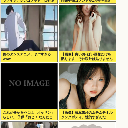
ファイア、シカゴメッド なぜあ
誹謗中傷コメントが1万件を越え
の人は、あそこまで背負うのか
て号泣してしまう
例のダンスアニメ、ヤバすぎる
【画像】良いお○ぱい画像だけを
www
貼ります それ以外は貼りません
これが分かるやつは「オッサン」
【画像】藤嶌果歩のムチムチミル
らしい。 子供「おじ！ なんだこ
タンクボディ、性的すぎんだ
れは！」
ろ・・・