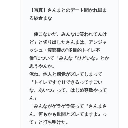
なして君ら「テスラ」買わないの？モデル3なら300
【写真】さんまとのデート聞かれ固ま
万程度で買える.コスパ最強車がここにあるのに
る紗倉まな
林家パー子、認知症が進行「一人で外出られない」
難聴で夫・ペーと「筆談」…自宅全焼から約1年
「俺こないだ、みんなに笑われてんけ
ど」と切り出したさんまは、アンジャ
Powered by livedoor 相互RSS
ッシュ・渡部建の“多目的トイレ不
倫”について「みんな『ひどいな』とか
思うやんか。
俺ね、他人と感覚がズレてしまって
『トイレですぐＨできるってすごい
な、あいつ』って、はじめ尊敬やって
ん」
「みんながゲラゲラ笑って『さんまさ
ん、何もかも世間とズレてますよ』っ
て」と打ち明けた。