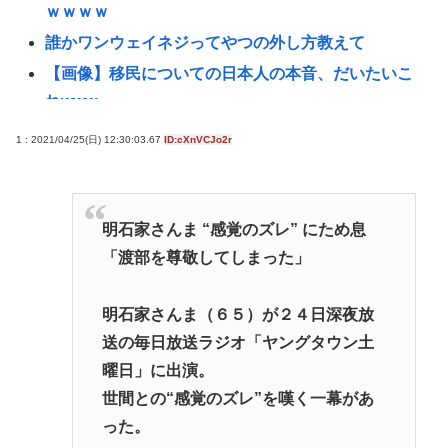
ｗｗｗｗ
誰かワンウェイネジってやつの外し方教えて
【画像】移民についての日本人の本音、だいたいこ
れwww
認知症の高齢者の資産260兆円が狙われている！ 「被
1 : 2021/04/25(日) 12:30:03.67
ID:cXnVCJo2r
害者の8割がだまされた認識なし」
「抜くに抜けない……」自転車の青切符導入で”車道
ハミ出し”が急増中
明石家さんま “感覚のズレ” にため息
女性インフルエンサー「20歳でアルファード一括で
「渡部を尊敬してしまった」
買えちゃう私って素敵」→画像にアレが写ってしま
うwww
明石家さんま（６５）が２４日深夜放
【悲報】愛知県民、夏恒例の儀式で2人死亡www
送の毎日放送ラジオ「ヤングタウン土
【緊急】少子化の原因、判明するwww
曜日」に出演。
世間との“感覚のズレ”を嘆く一幕があ
誰でもできる仕事してるやつって死にたくならん
った。
の？