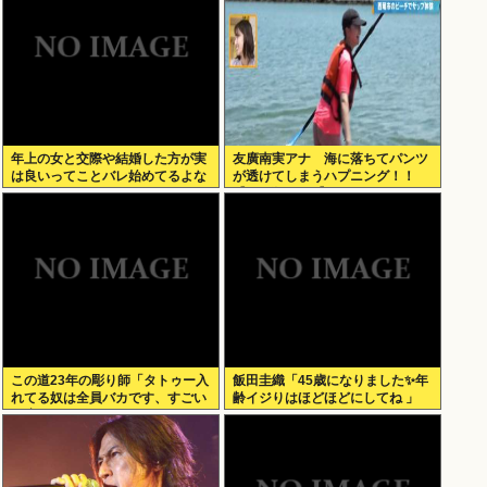
年上の女と交際や結婚した方が実
友廣南実アナ 海に落ちてパンツ
は良いってことバレ始めてるよな
が透けてしまうハプニング！！
【GIF動画あり】
この道23年の彫り師「タトゥー入
飯田圭織「45歳になりました✨年
れてる奴は全員バカです、すごい
齢イジりはほどほどにしてね 」
民度低い」