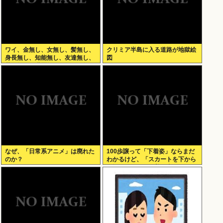
ワイ、金無し、女無し、髪無し、
クリミア半島に入る道路が地獄絵
身長無し、知能無し、友達無し、
図
若さ無し、職歴無し、やる気無し
なぜ、「日常系アニメ」は廃れた
100歩譲って「下着姿」ならまだ
のか？
わかるけど、「スカートを下から
盗撮して写った下着写真」見て何
が楽しいんだ？