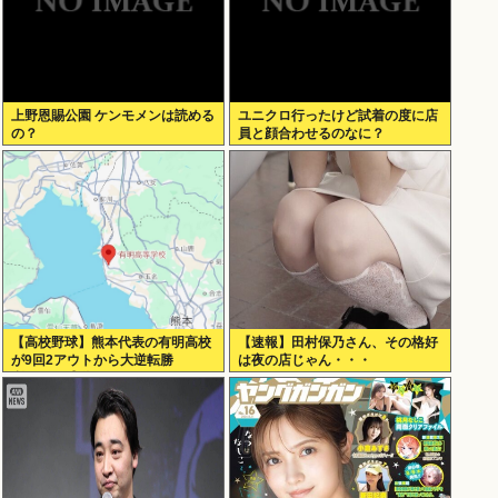
上野恩賜公園 ケンモメンは読める
ユニクロ行ったけど試着の度に店
の？
員と顔合わせるのなに？
【高校野球】熊本代表の有明高校
【速報】田村保乃さん、その格好
が9回2アウトから大逆転勝
は夜の店じゃん・・・
利！！！感動をありがとう