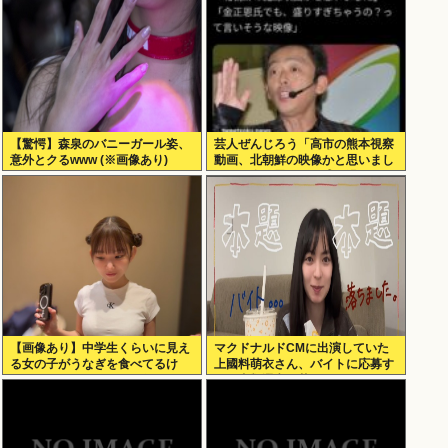
【驚愕】森泉のバニーガール姿、
芸人ぜんじろう「高市の熊本視察
意外とクるwww (※画像あり)
動画、北朝鮮の映像かと思いまし
たわ！金正恩でも、盛り過ぎや
ろ！言いますよ！？」
【画像あり】中学生くらいに見え
マクドナルドCMに出演していた
る女の子がうなぎを食べてるけ
上國料萌衣さん、バイトに応募す
ど、おっぱいにしか目が行かない
るも書類選考で落ちる