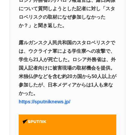
ロシア外務省のザハロワ報道官は、露日関係
【動画あり】ラグビー女子選手の肉体、セクシーす
について質問しようとした記者に対し「スタ
ぎるwww
ロベリスクの取材になぜ参加しなかった
一番かっこいい病気の名前、決まるw w w w w w w w
か？」と聞き返した。
w w
露ルガンスク人民共和国のスタロベリスクで
【九州名物】鶏刺し食べた医師、全身麻痺へ…「死
は、ウクライナ軍による学生寮への攻撃で、
んだほうが良い」
学生ら21人が死亡した。ロシア外務省は、外
へずまりゅう、被災地で発熱。現地の医療リソース
国人記者向けに被害現場の取材機会を提供。
消耗させるとか予想以上に迷惑だったな
米独仏伊などを含む約20カ国から50人以上が
この映画は観なくていいって作品教えて
参加したが、日本メディアからは1人も来な
かった。
Powered by livedoor 相互RSS
https://sputniknews.jp/