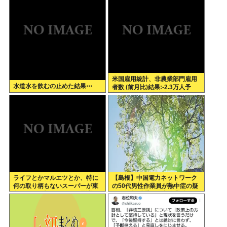
米国雇用統計、非農業部門雇用
水道水を飲むの止めた結果⋯
者数 (前月比)結果:-2.3万人予
想:+8.0万人、失業率結果:+4.1%
予想:+4.2%、9月利下げか
ライフとかマルエツとか、特に
【島根】中国電力ネットワーク
何の取り柄もないスーパーが東
の50代男性作業員が熱中症の疑
京でデカい顔してるの不思議だ
いで死亡 鉄塔の保守作業後に倒
よな、普通OK行くだろ
れる 邑南町