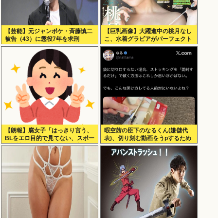
【芸能】元ジャンポケ・斉藤慎二
【巨乳画像】大躍進中の桃月なし
被告（43）に懲役7年を求刑
こ、水着グラビアがパーフェクト
ボディすぎるwww
【朗報】腐女子「はっきり言う、
暇空茜の臣下のなるくん(嫌儲代
BLをエロ目的で見てない、スポー
表)、切り刻む動画をうpするため
ツ観戦と同じ感覚。男とは違
にストッキングを購入、ハサミを
う。」
入れて感触を楽しむ