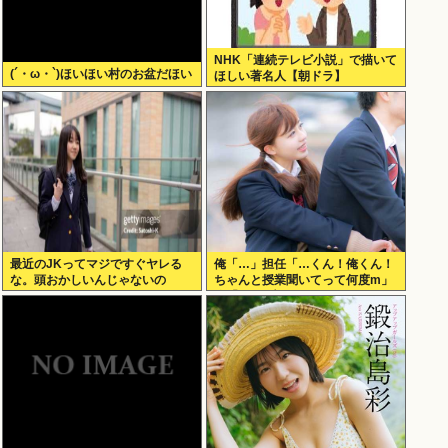
NHK「連続テレビ小説」で描いて
(´・ω・`)ほいほい村のお盆だほい
ほしい著名人【朝ドラ】
最近のJKってマジですぐヤレる
俺「…」担任「…くん！俺くん！
な。頭おかしいんじゃないの
ちゃんと授業聞いてって何度m」
俺「(───来るッ！)」