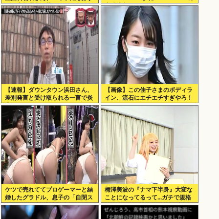
るも書類選考で落ちる
出演決定
【速報】ダウンタウン浜田さん、
【画像】この佳子さまのボディラ
差別発言と受け取られる一言で炎
イン、流石にエチエチすぎやろ！
上www
ケツで売れててプロゲーマーと結
梅澤美波の『ナマ下半身』大変な
婚したグラドル、息子の「自閉ス
ことになってるって...ガチで規格
ペクトラム症」診断にショックで
外すぎるwwwよくこんなの生配信
泣く
したよなwww