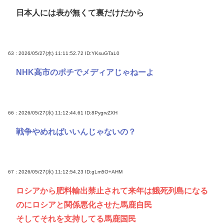
日本人には表が無くて裏だけだから
63 : 2026/05/27(水) 11:11:52.72
ID:YKsuGTaL0
NHK高市のポチでメディアじゃねーよ
66 : 2026/05/27(水) 11:12:44.61
ID:8PygrvZXH
戦争やめればいいんじゃないの？
67 : 2026/05/27(水) 11:12:54.23
ID:gLm5O+AHM
ロシアから肥料輸出禁止されて来年は餓死列島になる
のにロシアと関係悪化させた馬鹿自民
そしてそれを支持してる馬鹿国民