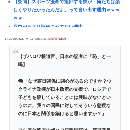
【疑問】スポーツ漫画で退部する奴が「俺たちは楽
しくやりたかったんだよ」って言い出す理由ｗｗｗ
ｗｗ
忍空があまり評価されてない理由
【元ジャンポケ斉藤の不同意性交公判】「舌を入れ
1 : 2026/05/27(水) 11:05:08.41
ID:EHilTSzU0
てきたから歯と口でブロック」「『台本が飛んでし
まうからやめてください』と拒絶」被害女性は断固
【ザハロワ報道官、日本の記者に「恥」と一
として「不同意」主張
喝】
学校で習う｢漢字の書き順｣は"絶対"ではない…60年
以上前に作られた文部省の｢手びき｣が基準となった
🗨「なぜ露日関係に関心があるのですか？ウ
ワケ
クライナ政権が日本政府の支援で、ロシアで
韓国裁判所、「慰安婦を侮辱」したユーチューバー
子どもを殺していることには興味がないとい
による「正義連の名誉毀損」認める
うのに。我々の国民に対してそういう態度な
KDDIの松田社長｢楽天モバイルへのau回線ローミン
のに日本と関係を築けると思いますか？」
グは9月末で終了｣｢一部過疎エリアでは期間限定で継
続｣