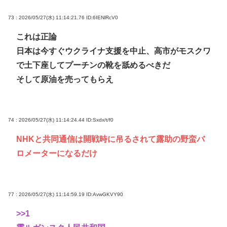
73 : 2026/05/27(水) 11:14:21.76
ID:6IENlRcV0
これは正論
日本は今すぐウクライナ支援を中止、高市がモスクワ
で土下座してプーチンの靴を舐めるべきだ
そして原油を売ってもらえ
74 : 2026/05/27(水) 11:14:24.44
ID:Sxdx/t/f0
NHKと共同通信は開戦時に吊るされて露助の野蛮バ
ロメーターになるだけ
77 : 2026/05/27(水) 11:14:59.19
ID:AvwGKVY90
>>1