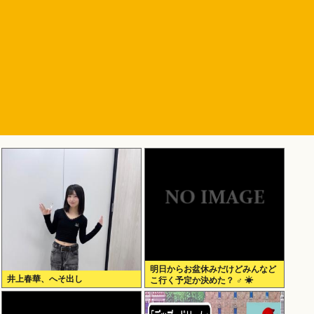
明日からお盆休みだけどみんなど
井上春華、へそ出し
こ行く予定か決めた？ ‍♂ ☀