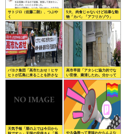
サトジロ（佐藤二朗）、つぶや
5大、肉食じゃないけど凶暴な動
く
物「カバ」「アフリカゾウ」
「バッファロー」「コーカサス
オオカブト」
パヨク集団「高市たおせ！ヒサ
高市早苗「アタシに協力的でな
ヒトが広島に来ることを許さな
い官僚、粛清したわ。分かって
い！天皇制打倒！」
るわね？」他の官僚「(ブルブ
ル)」
天気予報「暦の上では今日から
やる偽善って意味わからんよな
秋です☺」天国の安倍さん「馬