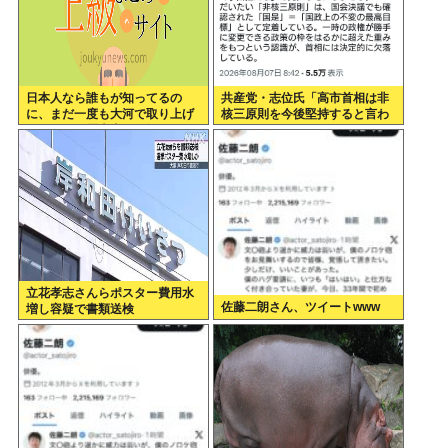
日本人なら誰もが知ってるの
共産党・志位氏「高市首相は非
に、まだ一度も大河で取り上げ
核三原則を今後堅持すると言わ
られてない歴史上の人物
ない！」
立花孝志さんらポスター費用水
佐藤二朗さん、ツイートwww
増し容疑で書類送検