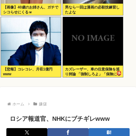
【画像】40歳のお姉さん、ガチで
男なら一回は漫画の必殺技練習し
シコらせにくるｗ
たよな
【悲報】コレコレ、月収1億円
カズレーザー、車の任意保険を巡
www
り持論 「強制しろよ」「保険にも
入れないヤツは運転すんなよ」
「なんで法律を改正しないの？」
ホーム
嫌儲
ロシア報道官、NHKにブチギレwww