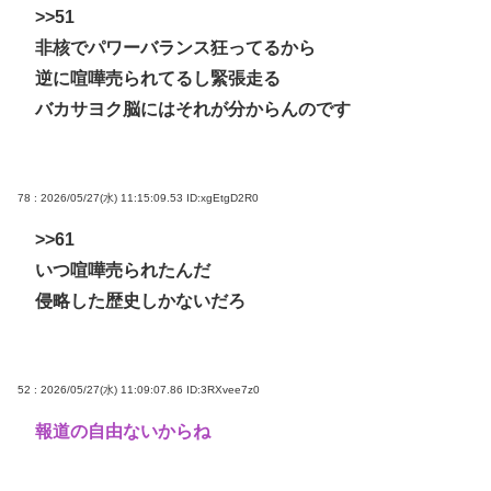
>>51
非核でパワーバランス狂ってるから
逆に喧嘩売られてるし緊張走る
バカサヨク脳にはそれが分からんのです
78 : 2026/05/27(水) 11:15:09.53
ID:xgEtgD2R0
>>61
いつ喧嘩売られたんだ
侵略した歴史しかないだろ
52 : 2026/05/27(水) 11:09:07.86
ID:3RXvee7z0
報道の自由ないからね