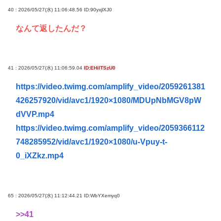
40 : 2026/05/27(水) 11:06:48.56
ID:90yxjlXJ0
なんて返したんだ？
41 : 2026/05/27(水) 11:06:59.04
ID:EHilTSzU0
https://video.twimg.com/amplify_video/2059261381
426257920/vid/avc1/1920×1080/MDUpNbMGV8pW
dVVP.mp4
https://video.twimg.com/amplify_video/2059366112
748285952/vid/avc1/1920×1080/u-Vpuy-t-
0_iXZkz.mp4
65 : 2026/05/27(水) 11:12:44.21
ID:WbYXemyq0
>>41