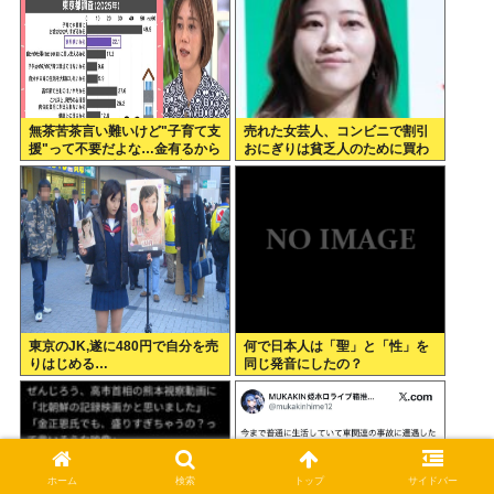
無茶苦茶言い難いけど"子育て支
売れた女芸人、コンビニで割引
援"って不要だよな…金有るから
おにぎりは貧乏人のために買わ
子供作ってる癖に更に政府から
ないことを暴露
たんまり金貰う屑だよ
東京のJK,遂に480円で自分を売
何で日本人は「聖」と「性」を
りはじめる…
同じ発音にしたの？
ホーム
検索
トップ
サイドバー