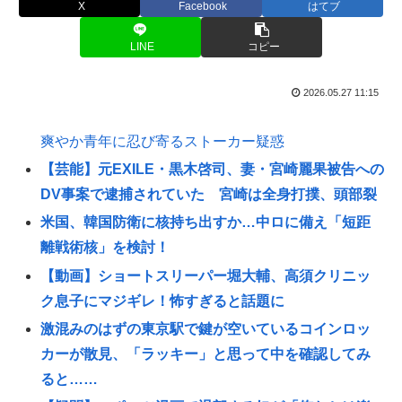
X
Facebook
はてブ
LINE
コピー
2026.05.27 11:15
爽やか青年に忍び寄るストーカー疑惑
【芸能】元EXILE・黒木啓司、妻・宮崎麗果被告への
DV事案で逮捕されていた 宮崎は全身打撲、頭部裂
米国、韓国防衛に核持ち出すか…中ロに備え「短距
離戦術核」を検討！
【動画】ショートスリーパー堀大輔、高須クリニッ
ク息子にマジギレ！怖すぎると話題に
激混みのはずの東京駅で鍵が空いているコインロッ
カーが散見、「ラッキー」と思って中を確認してみ
ると……