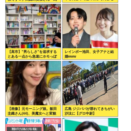
鹿みたいな暦だな」
【高市】"男らしさ"を追求する
レインボー池田、女子アナと結
とある一点から急速にホモっぽ
婚www
くなる現象に名前付けてくれ。
ラプラスの魔とか不気味の谷み
たいな
【画像】元モーニング娘。飯田
広島 ジジババが群れてきちがい
圭織さん(44)、美魔女へと変貌
沙汰に【グロ中尉】