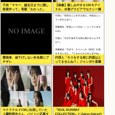
子供「ママー、誕生日までに隠し
【画像】親しみやすさ100％アイ
部屋作って」母親「わかった」
ドル、水着グラビアでセクシー撮
wwwアプガ鍛治島彩、「週刊プレ
イボーイ」で美スタイルを大解
放！！！
愛国者、値下げしない弁当屋にブ
代理人「キスをする前に許諾はと
チギレ
ってませんね？」ジャンポケ斎藤
「今までこれからキスしますなん
て宣言することなかったので」
マクドナルドCMに出演していた
『IDOL RUNWAY
上國料萌衣さん、バイトに応募す
COLLECTION』にJuice=Juiceの