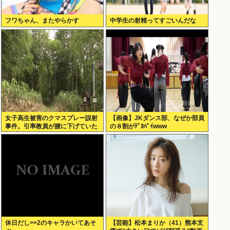
フワちゃん、またやらかす
中学生の射精ってすごいんだな
女子高生被害のクマスプレー誤射
【画像】JKダンス部、なぜか部員
事件。引率教員が腰に下げていた
の８割がﾃﾞｶﾊﾟｲwww
スプレーが木枝に引っ掛かり噴射
された事が判明
休日だし>>2のキャラかいてあそ
【芸能】松本まりか（41）熊本支