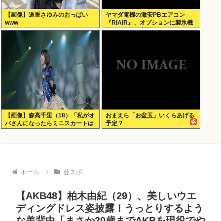
【画像】道重さゆみのおっぱい
ヤマダ電機の激安PBエアコン
www
『RIAIR』、オプションに製氷機
能も付いてた模様www
【画像】森高千里（18）「私がオ
おまえら「お盆玉」いくらあげる
バさんになったらミニスカートは
予定？
無理よ」→現在www
ホーム
芸スポ
【AKB48】柏木由紀（29）、美しいウエ
ディングドレス姿披露！うっとりするよう
な美背中「まさか30歳までAKBを現役でや