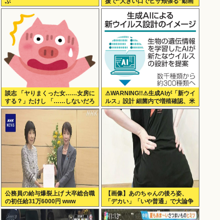
ぶ
援で“大きい口でピザ頬張る”動画
に一部で困惑…“
談志 「ヤりまくった女……女房に
⚠WARNING!!⚠生成AIが「新ウイ
する？」たけし 「……しないだろ
ルス」設計 細菌内で増殖確認、米
うねぇ、やっぱ」
大学が研究
公務員の給与爆裂上げ 大卒総合職
【画像】あのちゃんの後ろ姿、
の初任給31万6000円 www
「デカい」「いや普通」で大論争
www