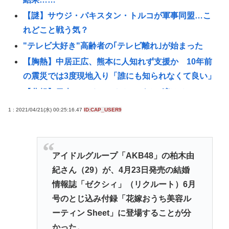
【謎】サウジ・パキスタン・トルコが軍事同盟…こ
れどこと戦う気？
"テレビ大好き"高齢者の｢テレビ離れ｣が始まった
【胸熱】中居正広、熊本に人知れず支援か 10年前
の震災では3度現地入り「誰にも知られなくて良い」
【悲報】日本のライオンさん、ガチで溶けるwww
【悲報】アニメ業界「助けて！原作が枯渇してる
1 : 2021/04/21(水) 00:25:16.47
ID:CAP_USER9
の！」←いや既存作品の2期やったら良いよね？www
【悲報】熊本避難所の皆様「パンばっかり。飽き飽
きしてる」断水なお3万戸超・・・・・・・・・
アイドルグループ「AKB48」の柏木由
ダレノガレ明美、被災地で炊き出しへ 7種類のメニュ
紀さん（29）が、4月23日発売の結婚
ーも公開… トラック、バスなどに大量物資を搭載し
情報誌「ゼクシィ」（リクルート）6月
て熊本へ
号のとじ込み付録「花嫁おうち美容ル
ーティン Sheet」に登場することが分
「居眠り運転かな？」→何度も追突→夫婦「これは
かった。
事故じゃない」と気付く…