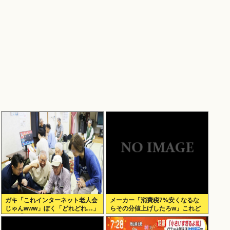
ガキ「これインターネット老人会
メーカー「消費税7%安くなるな
じゃんwww」ぼく「どれどれ…」
らその分値上げしたろw」これど
ガキ「ニコニコ！らきすた！ボカ
うすんの？
ロ！」ぼく「はぁ…」