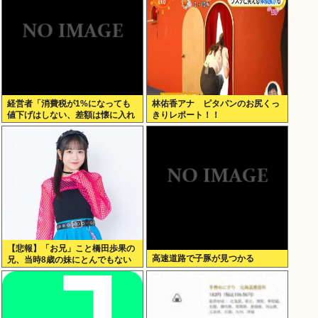
経営者「消費税が1%になっても
林佑香アナ ピタパンのお尻くっ
値下げはしない、差額は懐に入れ
きりレポート！！
る」
【悲報】「お兄」こと橋田歩果の
高速道路で子豚が見つかる
兄、当時8歳の妹にとんでもない
ことを頼む