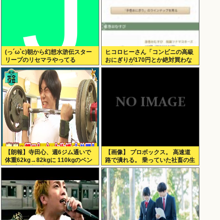
(っ´ω`c)朝から幻想水滸伝スター
ヒコロヒーさん「コンビニの高級
リープのリセマラやってる
おにぎりが170円とか絶対買わな
い」とか薄すぎるトークをかまし
てしまう
【朗報】寺田心、週6ジム通いで
【画像】 プロボックス。 高速道
体重62kg→82kgに 110kgのベン
路で潰れる。 乗っていた社畜の生
チプレス持ち上げる姿披露（画像
死不明
あり）