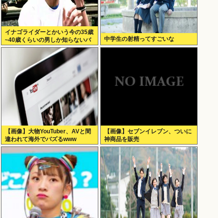
イナゴライダーとかいう今の35歳
中学生の射精ってすごいな
~40歳くらいの男しか知らないバ
ンドwww
【画像】大物YouTuber、AVと間
【画像】セブンイレブン、ついに
違われて海外でバズるwww
神商品を販売