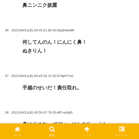
鼻ニンニク披露
36 : 2021/04/21(水) 00:45:21.80
ID:XlqQHzbW0
何してんのん！にんにく鼻！
ぬきりん！
37 : 2021/04/21(水) 00:45:32.15
ID:S7NpFY/s0
手越のせいだ！責任取れ。
38 : 2021/04/21(水) 00:50:07.79
ID:dR7vsGj90
鼻は止めな、ボディーにしな(´･ω･`; )
ホーム
検索
トップ
サイドバー