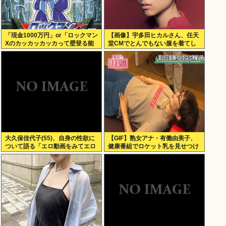
「現金1000万円」or「ロックマン
【画像】宇多田ヒカルさん、任天
Xのカッカッカッカって壁登る能
堂CMでとんでもない服を着てし
力」
まうwww
大久保佳代子(55)、自身の性欲に
【GIF】熟女アナ・有働由美子、
ついて語る「エロ動画をみてエロ
健康番組でロケット乳を見せつけ
い気持ちになる」
る