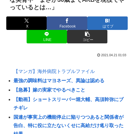
っているとは…」
X
Facebook
はてブ
LINE
コピー
2021.04.21 01:03
【マンガ】海外病院トラブルファイル
最強の調味料はマヨネーズ、異論は認める
【急募】嫁の実家でやるべきこと
【動画】ショートスリーパー堀大輔、高須幹弥にブ
チギレ
国連が事実上の機能停止に陥りつつあると関係者が
告白、特に役に立たないくせに高給だけ毟り取った
結果……