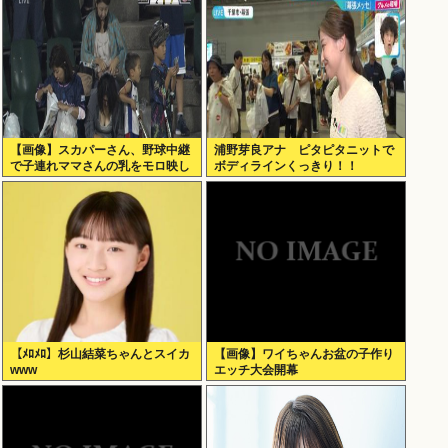
【画像】スカパーさん、野球中継
浦野芽良アナ ピタピタニットで
で子連れママさんの乳をモロ映し
ボディラインくっきり！！
【ﾒﾛﾒﾛ】杉山結菜ちゃんとスイカ
【画像】ワイちゃんお盆の子作り
www
エッチ大会開幕