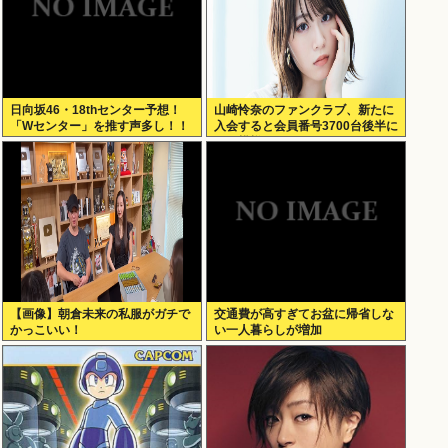
日向坂46・18thセンター予想！
山崎怜奈のファンクラブ、新たに
「Wセンター」を推す声多し！！
入会すると会員番号3700台後半に
なる模様www
【画像】朝倉未来の私服がガチで
交通費が高すぎてお盆に帰省しな
かっこいい！
い一人暮らしが増加