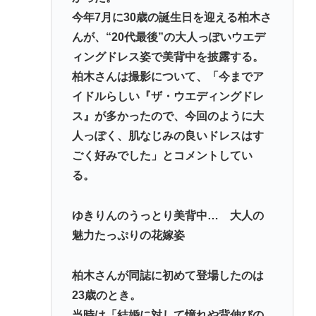
今年7月に30歳の誕生日を迎える柏木さ
中2男子、野球部の練習中に頭部を強打しCT検査
んが、“20代最後”の大人っぽいウエデ
→70代医師「問題ないです」→他人のCT画像で中学
ィングドレス姿で美背中を披露する。
生死亡
柏木さんは撮影について、「今までア
千葉駅→とみ田、杉田家、蒙古タンメン、二郎、一
イドルらしい『ザ・ウエディングドレ
蘭、武蔵家、雷、ラーショ、一風堂etc…ラーメン最
ス』が多かったので、今回のように大
強かよ？？
人っぽく、肌なじみの良いドレスはす
「世界の売春婦（セクロスワーカー）の数と割合」
ごく好みでした」とコメントしてい
反論「そんなはずはない日本は上位なはずだ」←こ
る。
れ
ゆきりんのうっとり美背中… 大人の
Powered by livedoor 相互RSS
魅力たっぷりの花嫁姿
柏木さんが同誌に初めて登場したのは
23歳のとき。
当時は「結婚に対して憧れや背伸びの