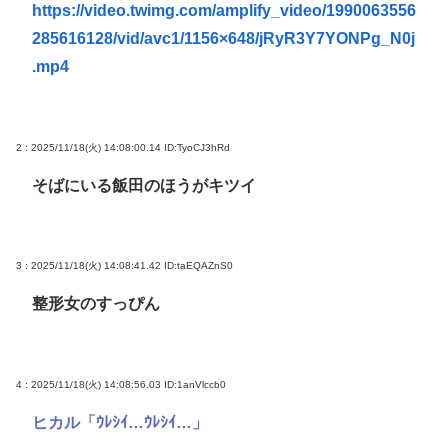
https://video.twimg.com/amplify_video/1990063556
【悲報】上沼恵美子ブチギレ「簡単にそうめん作れ
285616128/vid/avc1/1156×648/jRyR3Y7YONPg_N0j
言うけど、そうめん作りて地獄なんよ」
.mp4
ライチュウ「ピチューとピカチュウより圧倒的に強
いですwww」←こいつが不人気な理由
「片親の女だけはやめとけ」という風潮、広まりつ
2 : 2025/11/18(火) 14:08:00.14
ID:TyoCJ3hRd
つある
そばにいる飯田のほうがキツイ
Powered by livedoor 相互RSS
3 : 2025/11/18(火) 14:08:41.42
ID:taEQAZnS0
整形女のすっぴん
4 : 2025/11/18(火) 14:08:56.03
ID:1anVlccb0
ヒカル「ｳﾚｼｲ…ｳﾚｼｲ…」