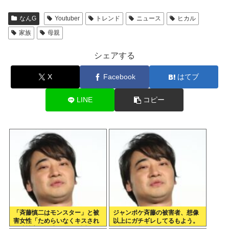
なんG
Youtuber
トレンド
ニュース
ヒカル
家族
母親
シェアする
X
Facebook
はてブ
LINE
コピー
「斉藤慎二はモンスター」と被
ジャンポケ斉藤の被害者、想像
害女性「ためらいなくキスされ
以上にガチギレしてるもよう。