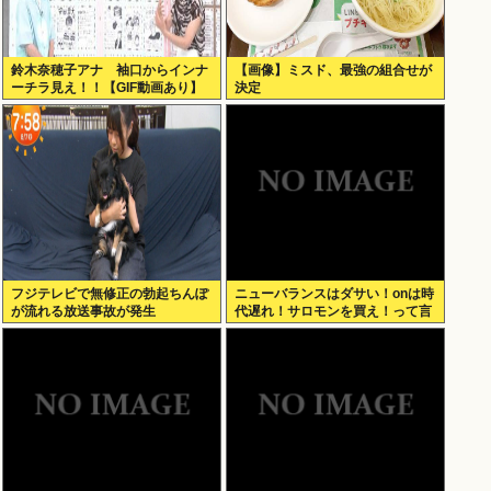
鈴木奈穂子アナ 袖口からインナ
【画像】ミスド、最強の組合せが
ーチラ見え！！【GIF動画あり】
決定
フジテレビで無修正の勃起ちんぽ
ニューバランスはダサい！onは時
が流れる放送事故が発生
代遅れ！サロモンを買え！って言
われたから買ったんやが