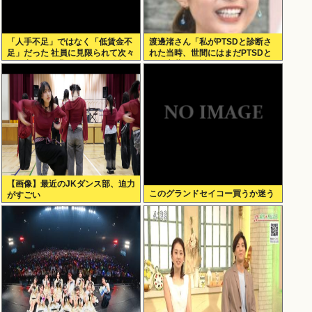
「人手不足」ではなく「低賃金不
渡邊渚さん「私がPTSDと診断さ
足」だった 社員に見限られて次々
れた当時、世間にはまだPTSDと
と倒産する企業が過去最多 給与ア
いう言葉は浸透していませんでし
ップが大嘘の現実
た」
【画像】最近のJKダンス部、迫力
このグランドセイコー買うか迷う
がすごい