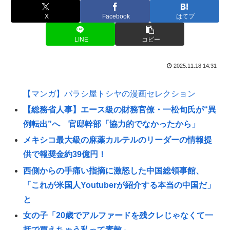
X
Facebook
はてブ
LINE
コピー
2025.11.18 14:31
【マンガ】バラシ屋トシヤの漫画セレクション
【総務省人事】エース級の財務官僚・一松旬氏が“異
例転出”へ 官邸幹部「協力的でなかったから」
メキシコ最大級の麻薬カルテルのリーダーの情報提
供で報奨金約39億円！
西側からの手痛い指摘に激怒した中国総領事館、
「これが米国人Youtuberが紹介する本当の中国だ」
と
女の子「20歳でアルファードを残クレじゃなくて一
括で買えちゃう私って素敵」