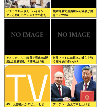
イスラエル人さん「ハイキン
熊本地震で居酒屋から温泉が湧
グ」と称してパレスチナの村を
き出るwww
襲撃した結果、銃奪われ死亡。
イスラエル軍「村民はテロリス
ト！」
アメリカ、AIで教員を廃止ww授
何故ネットには日本の滅亡を強
業は1日2時間、「盛り上げ役」
く願う奴が多いの？
の大人が褒めてやる気を伸ばし
学力大幅アップ
AV「元芸能人がデビューしま
プーチン「あえて申し上げま