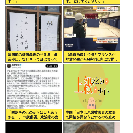
す！」
す。 助けてください。」
靖国前の愛国高級のり弁屋、事
【高市画像】台湾とフランスが
業停止。なぜネトウヨは買って
地震発生から6時間以内に設置し
あげなかったの？
た避難所がこれwww
「問題そのものからは目を逸ら
中国「日本は原爆被害者の立場
させ…」71歳俳優、政治家の言
で同情を買おうとするのを止め
動「非常に参考になる」 佐野史
ろ」
郎