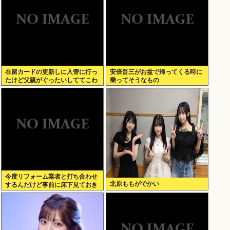
在留カードの更新しに入管に行っ
安倍晋三がお盆で帰ってくる時に
たけど父親がぐったいしててこわ
乗ってそうなもの
い要介護3
今度リフォーム業者と打ち合わせ
北原ももがでかい
するんだけど事前に床下見ておき
たいって言われたんだけどそうい
うものなの？