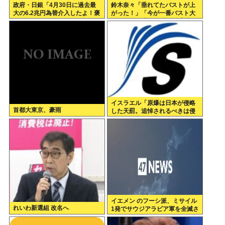
政府・日銀「4月30日に過去最
鈴木奈々「垂れてたバストが上
大の6.2兆円為替介入したよ！褒
がった！」「今が一番バスト大
めてよ！」
きい！」 下着姿を公開、豊満な
美バストを披露
イスラエル「原爆は日本が侵略
首都大東京、豪雨
した天罰。追悼されるべきは侵
略された中国や韓国の人々だよ
イエメン のフーシ派、ミサイル
れいわ新選組 改名へ
1発でサウジアラビア軍を全滅さ
せてしまうww