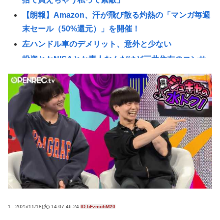
【朗報】Amazon、汗が飛び散る灼熱の「マンガ毎週
末セール（50%還元）」を開催！
左ハンドル車のデメリット、意外と少ない
投資とかNISAとか素人なんだけど三井住友のコンサ
ルタントに相談した方がいいのか？
「ベトナム人5人が高齢女性救出」報道にSNS「ウ
ソ」投稿相次ぐ→名誉毀損となる可能性は？
「パプリカ」とかいうカルトアニメ映画やってるん
だけど見とくべき？
エリート医師が未成年の少女を酔わせて性的暴行疑
いで逮捕…「SNSで二刀流を自画自賛」の素顔
【画像】コミケのインタビュー、とんでもない逸材
が登場www 【Pickup07092041】
58歳芸人、高市早苗首相の熊本視察動画に「北朝鮮
1 : 2025/11/18(火) 14:07:46.24
ID:bFzmohM20
の記録映画かと思いました」