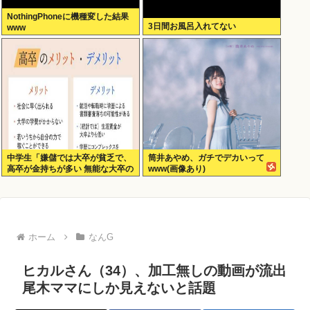
NothingPhoneに機種変した結果
3日間お風呂入れてない
www
中学生「嫌儲では大卒が貧乏で、
筒井あやめ、ガチでデカいって
高卒が金持ちが多い 無能な大卒の
www(画像あり)
集まりw」エックスで一万いいね
ホーム
なんG
ヒカルさん（34）、加工無しの動画が流出
尾木ママにしか見えないと話題