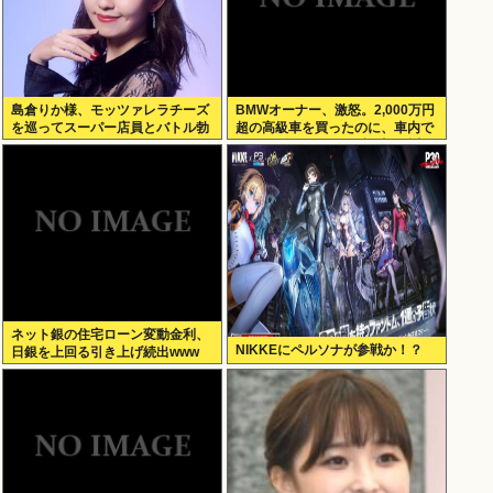
島倉りか様、モッツァレラチーズ
BMWオーナー、激怒。2,000万円
を巡ってスーパー店員とバトル勃
超の高級車を買ったのに、車内で
発ｗｗｗ
スパイダーマンCMの視聴を強制
されてしまう。
ネット銀の住宅ローン変動金利、
NIKKEにペルソナが参戦か！？
日銀を上回る引き上げ続出www