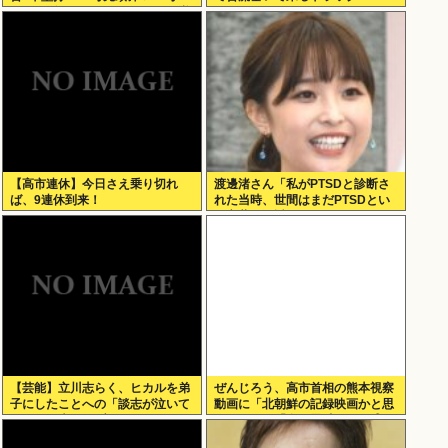
ランの活躍 なおドジャースは逆
転負けで6連敗 カブス今永8勝目
[鉄チーズ烏★]
【高市連休】今日さえ乗り切れ
渡邊渚さん「私がPTSDと診断さ
ば、9連休到来！
れた当時、世間はまだPTSDとい
う言葉は浸透されていませんでし
た」
【芸能】立川志らく、ヒカルを弟
ぜんじろう、高市首相の熊本視察
子にしたことへの「談志が泣いて
動画に「北朝鮮の記録映画かと思
るぞ」の声を“一言”でピシャリ
いました」「金正恩氏でも、盛り
すぎちゃうの？って言いそうな映