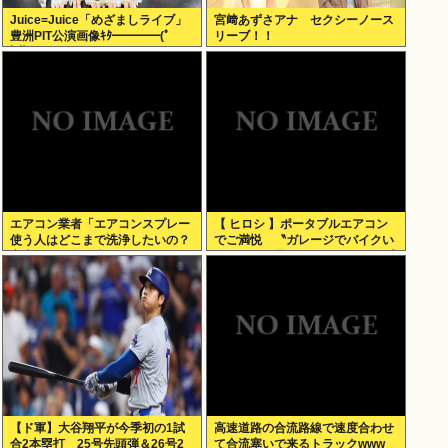
Juice=Juice「めざましライブ」
宮﨑あずさアナ セクシーノース
豊洲PIT公演画像ｷﾀ━━━━(ﾟ
リーブ！！
∀ﾟ)━━━━!!
エアコン業者「エアコンスプレー
【 ヒロシ 】ポータブルエアコン
使う人はどこまで洗浄したいの？
でご満悦 〝ガレージでバイクい
室内に風を送り込んでるファンは
じるとクソ暑いんで〟〝キャンプ
汚いままですよ」331.5万バズ
のテントでも使えますよ〟
【ド軍】大谷翔平が今季初の1試
高速道路の合流路線で速度合わせ
合2本塁打 25号先頭弾＆26号2
て合流塞いで来るトラックwww