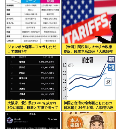
口腔性交…」涙ながらに訴えた
示談不可能か。
被害後の”深刻なPTSD”
ジャンポケ斎藤←フェラしただ
【米国】関税差し止め求め政権
けで懲役7年
提訴、民主党系25州「大統領権
限逸脱」
大阪府、愛知県にGDPを抜かれ
韓国と台湾の輸出額ともに初の
3位に転落。維新と万博で潤って
日本超え 26年上期、AI特需の恩
るはずじゃ…
恵で差