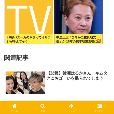
8.6秒バズーカのネタってオリラ
中居正広「ひそかに被災地支
ジが考えてそう
援」か 16年の熊本地震直後には
現地で炊き出し “誰にも知られ
なくて良い”と、強まる福祉活動
への思い
関連記事
【悲報】綾瀬はるかさん、キムタ
なんG
クにおぱーいを撮られてしまう
やらかしたのに何食わぬ顔して復
なんG
帰してる有名人で1番ムカつく奴
ホーム
検索
トップ
サイドバー