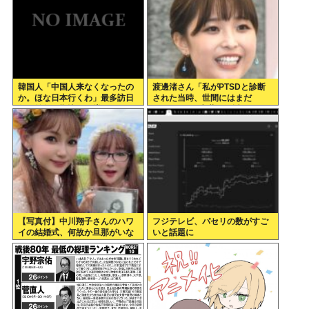
韓国人「中国人来なくなったの
渡邊渚さん「私がPTSDと診断
か。ほな日本行くわ」最多訪日
された当時、世間にはまだ
数、前年同期比19%増
PTSDという言葉は浸透してい
ませんでした」
【写真付】中川翔子さんのハワ
フジテレビ、パセリの数がすご
イの結婚式、何故か旦那がいな
いと話題に
い