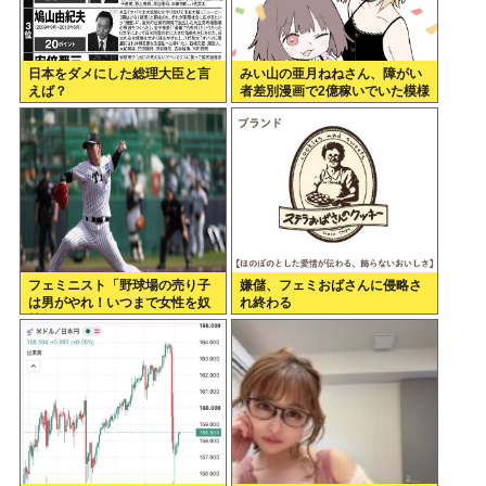
日本をダメにした総理大臣と言
みい山の亜月ねねさん、障がい
えば？
者差別漫画で2億稼いでいた模様
www
フェミニスト「野球場の売り子
嫌儲、フェミおばさんに侵略さ
は男がやれ！いつまで女性を奴
れ終わる
隷扱いする気だ」