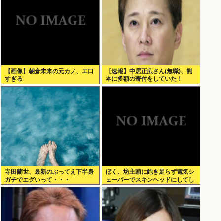
像」
【画像】朝倉未来の元カノ、エ口
【速報】中居正広さん(無職)、熊
すぎる
本に多額の寄付をしていた！
寺田蘭世、最新のぶってえ下半身
ぼく、坊主頭に飽き足らず電気シ
ガチでエグいって・・・
ェーバーでスキンヘッドにしてし
まう