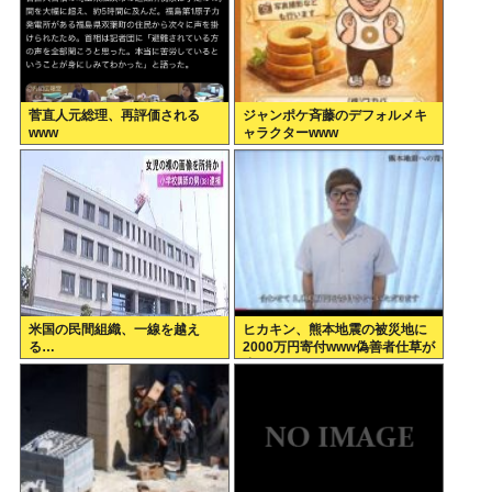
菅直人元総理、再評価される
ジャンポケ斉藤のデフォルメキ
www
ャラクターwww
米国の民間組織、一線を越え
ヒカキン、熊本地震の被災地に
る…
2000万円寄付www偽善者仕草が
止まらないwww