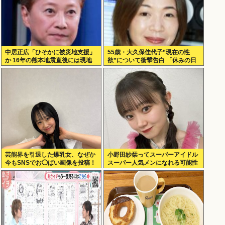
中居正広「ひそかに被災地支援」
55歳・大久保佳代子”現在の性
か 16年の熊本地震直後には現地
欲”について衝撃告白 「休みの日
で炊き出し “誰にも知られなくて
とかそうだね、だいたい…」
良い”と、強まる福祉活動への思
い
芸能界を引退した爆乳女、なぜか
小野田紗栞ってスーパーアイドル
今もSNSでお◯ぱい画像を投稿！
スーパー人気メンになれる可能性
あったよな？