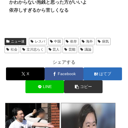
かわからない泡銭と思った方がいいよ
依存しすぎるから苦しくなる
ニュー速
レスバ
中国
依存
海外
病気
社会
立川志らく
芸人
芸能
議論
シェアする
X
Facebook
はてブ
LINE
コピー