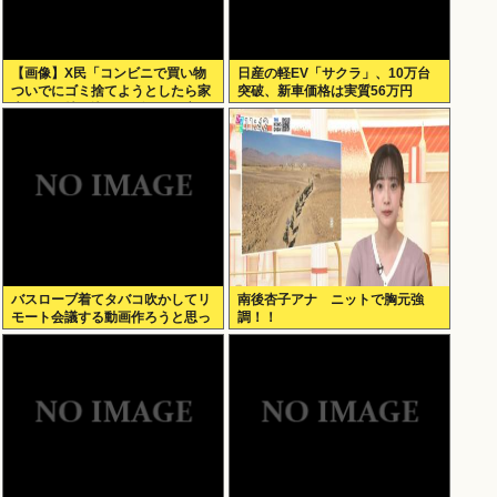
【画像】X民「コンビニで買い物
日産の軽EV「サクラ」、10万台
ついでにゴミ捨てようとしたら家
突破、新車価格は実質56万円
庭ゴミの持ち込みはダメって言わ
れた」
バスローブ着てタバコ吹かしてリ
南後杏子アナ ニットで胸元強
モート会議する動画作ろうと思っ
調！！
てるんだが