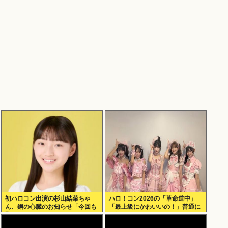
初ハロコン出演の杉山結菜ちゃ
ハロ！コン2026の「革命道中」
ん、鋼の心臓のお知らせ「今回も
「最上級にかわいいの！」普通に
緊張してません」
好評wwwww