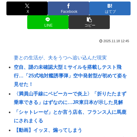
X
Facebook
はてブ
LINE
コピー
2025.11.18 12:45
妻との生活が、夫をうつへ追い込んだ現実
空自、謎の未確認大型ミサイルを搭載しテスト飛
行…「25式地対艦誘導弾」空中発射型が初めて姿を
見せた！
〈満員山手線にベビーカーで炎上〉「折りたたまず
乗車できる」はずなのに…JR東日本が示した見解
「シャトレーゼ」とか言う店名、フランス人に馬鹿
にされまくる
【動画】イッヌ、煽ってしまう