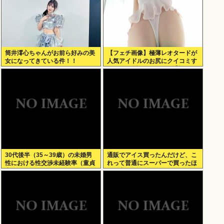
筒井澪心ちゃんがお前ら好みの美
【フェチ画像】極薄レオタードが
女になってきている件！！
人気アイドルのお尻にクイコミす
ぎて危険 透け×尻フェチ【松岡里
英】
30代後半（35～39歳）の未婚男
通販でアイス買ったんだけど、こ
性における性交渉未経験率（童貞
れって普通にスーパーで買ったほ
率）が約26%（4人に1人）
うが安くないか？