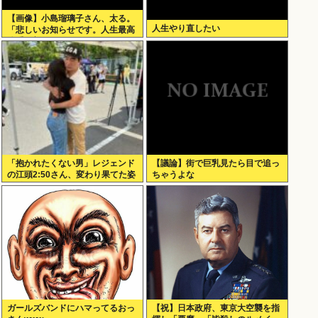
【画像】小島瑠璃子さん、太る。
人生やり直したい
「悲しいお知らせです。人生最高
体重更新しました！デニムがきつ
いw」
「抱かれたくない男」レジェンド
【議論】街で巨乳見たら目で追っ
の江頭2:50さん、変わり果てた姿
ちゃうよな
で発見される
ガールズバンドにハマってるおっ
【祝】日本政府、東京大空襲を指