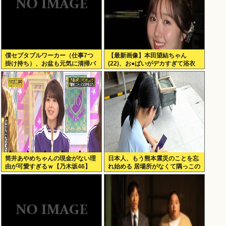
僕セプタプルワーカー（仕事7つ
【最新画像】本田望結ちゃん
掛け持ち）、お盆も元気に清掃バ
(22)、お●ぱいがデカすぎて浴衣
イト！
が…
筒井あやめちゃんの現金がない理
日本人、もう熊本震災のことを忘
由が可愛すぎるｗ【乃木坂46】
れ始める 居場所がなくて隅っこの
方でゲームするポニーテルの女子
小学生もいるんだぞ！！