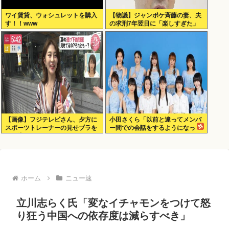
ワイ賃貸、ウォシュレットを購入
【物議】ジャンポケ斉藤の妻、夫
す！！www
の求刑7年翌日に「楽しすぎた」
とInstagram更新
【画像】フジテレビさん、夕方に
小田さくら「以前と違ってメンバ
スポーツトレーナーの見せブラを
ー間での会話をするようになっ
モロ流し
た」
ホーム
ニュー速
立川志らく氏「変なイチャモンをつけて怒
り狂う中国への依存度は減らすべき」