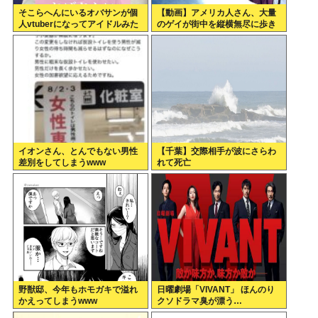
そこらへんにいるオバサンが個
【動画】アメリカ人さん、大量
人vtuberになってアイドルみた
のゲイが街中を縦横無尽に歩き
いに扱わてるのヤバない？
回る
イオンさん、とんでもない男性
【千葉】交際相手が波にさらわ
差別をしてしまうwww
れて死亡
野獣邸、今年もホモガキで溢れ
日曜劇場「VIVANT」 ほんのり
かえってしまうwww
クソドラマ臭が漂う…