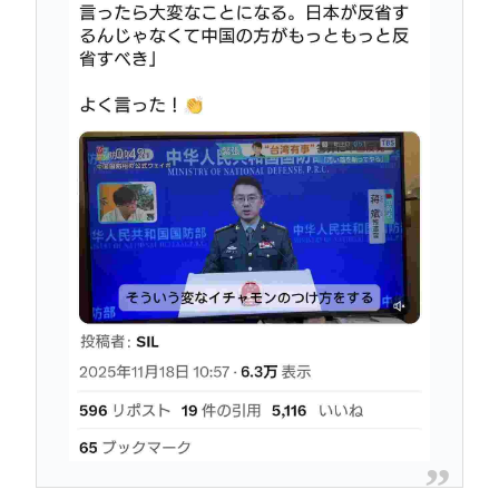
グ！ 2位は「ままどおる（三万石）」、1位は？
山の日、海の日ってあるけどみんなは「山」と
「海」 どっちが好きなの？
Powered by livedoor 相互RSS