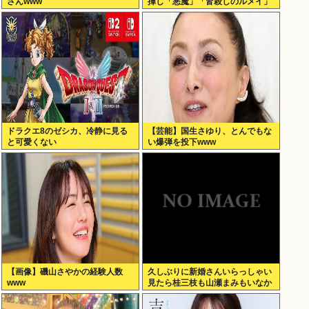
さんwww
揮し「悪魔」「皆殺しのルメイ」
の渾名を持つカーチス・ルメイ米
国空軍大将に勲一等旭日大綬章を
授与
ドラクエ8のゼシカ、冷静に見る
【芸能】国生さゆり、とんでもな
と可愛くない
い爆弾を投下www
【画像】磯山さやかの経験人数
久しぶりに新婚さんいらっしゃい
www
見たら桂三枝も山瀬まみもいなか
った