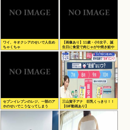
ワイ、キオクシアのせいで人生め
【画像あり】11歳・小5女子、誕
ちゃくちゃ
生日に食堂で肉じゃがや焼き鮭や
玉子焼きなど一品料理をオジサン
みたいに食べる
セブンイレブンのレジ、一部のア
三山賀子アナ 巨乳くっきり！！
ホのせいでこうなってしまう
【GIF動画あり】