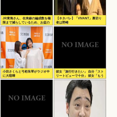
JR東海さん、在来線の編成数を極
【ネタバレ】「VIVANT」裏切り
限まで減らしているため、お盆の
者は野崎
この時間帯でも立ち客が出てしま
う
小田さくらと弓桁朱琴がラジオ中
彼女「旅行行きたい」 自分「スト
に大喧嘩
リートビューで十分」 彼女「もう
いい （ドドンガドン」 これ俺が
悪いの？