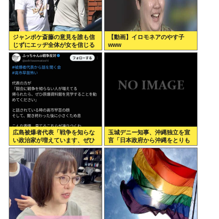
ジャンポケ斎藤の意見を誰も信
【動画】イロモネアのやす子
じずにエッヂ全体が女を信じる
www
空気感、怖すぎる
広島被爆者代表「戦争を知らな
玉城デニー知事、沖縄独立を宣
い政治家が増えています、ぜひ
言「日本政府から沖縄をとりも
原爆資料館に見学へ」高市早苗
ろす！！」
「はぁ…(ため息)」ジロッ