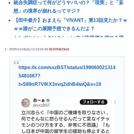
統合失調症って何がどうヤバいの？「現実」と「妄
想」の境界が崩れるってマジ？
【田中俊介】おまえら「VIVANT」第13話見たか？ｗ
ｗｗ誰がこの展開予想できるんだよ？
トンボとかいうクソキショい虫が市民権を得てる理
由w
1 : 2025/11/18(火) 12:23:02.83
ID:Z7FdLTXe0
性行為の同意のお勉強漫画が192.1万バズ！！！お前
らもこれで勉強しよう！安倍晋三
https://x.com/sxzBST/status/199060021314
パ 「高市に野次を飛ばす理由？ 貴様はゴキブリが出
5481667?
たら新聞紙で叩かないのか？」
t=S89nR7VlKX3svqZdhB4iwQ&s=19
高市早苗総理、視察時間が10秒未満www
【悲報】アメリカの新生姜、1万5000円www
中年層が「ちいかわ」にハマる理由www
令和の貝殻ビキニ、下品すぎる
買ってきてほしい「福島土産（お菓子）」ランキン