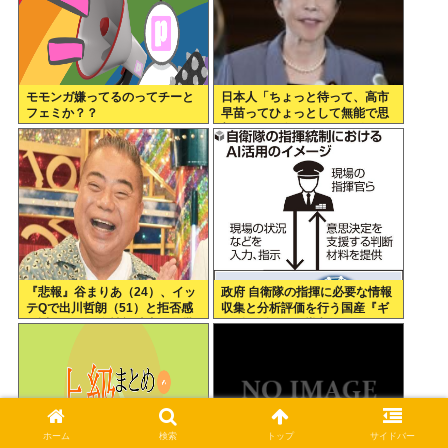
モモンガ嫌ってるのってチーと
日本人「ちょっと待って、高市
フェミか？？
早苗ってひょっとして無能で思
想もやばい女…？」 これ俺らの
声はなんで届かなかったのかな
『悲報』谷まりあ（24）、イッ
政府 自衛隊の指揮に必要な情報
テQで出川哲朗（51）と拒否感
収集と分析評価を行う国産『ギ
が近すぎると女性視聴者から批
ョギョギョAI』導入へ
判殺到…！！
ホーム
検索
トップ
サイドバー