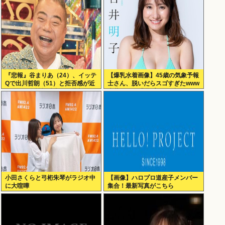
『悲報』谷まりあ（24）、イッテ
【爆乳水着画像】45歳の気象予報
Qで出川哲朗（51）と拒否感が近
士さん、脱いだらスゴすぎたwww
すぎると女性視聴者から批判殺
吉井明子、「週プレ」の初グラビ
到…！！
アが超大ヒットにつき再登
場！！！
小田さくらと弓桁朱琴がラジオ中
【画像】ハロプロ道産子メンバー
に大喧嘩
集合！最新写真がこちら