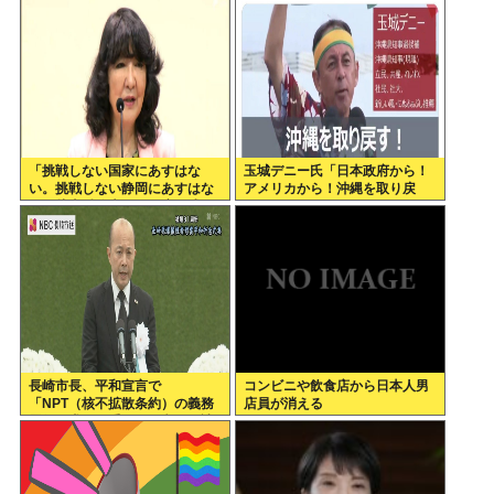
「挑戦しない国家にあすはな
玉城デニー氏「日本政府から！
い。挑戦しない静岡にあすはな
アメリカから！沖縄を取り戻
い」片山財務大臣が政府の成長
す！」
戦略など講演=静岡市葵区
長崎市長、平和宣言で
コンビニや飲食店から日本人男
「NPT（核不拡散条約）の義務
店員が消える
履行を求める重要な一文」を読
み飛ばす痛恨のミス