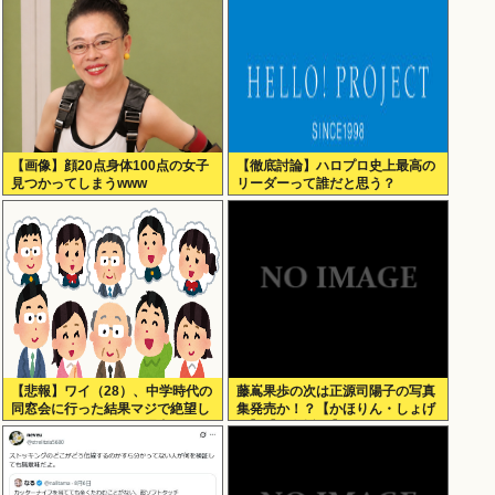
【画像】顔20点身体100点の女子
【徹底討論】ハロプロ史上最高の
見つかってしまうwww
リーダーって誰だと思う？
【悲報】ワイ（28）、中学時代の
藤嶌果歩の次は正源司陽子の写真
同窓会に行った結果マジで絶望し
集発売か！？【かほりん・しょげ
てしまう・・・・・・理由がこち
こ】【日向坂46】
ら・・・・・・