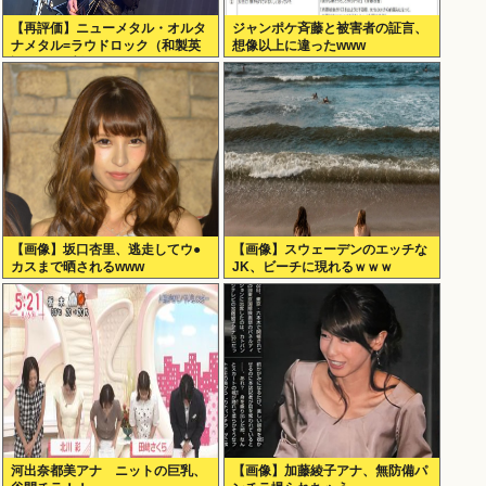
【再評価】ニューメタル・オルタ
ジャンポケ斉藤と被害者の証言、
ナメタル=ラウドロック（和製英
想像以上に違ったwww
語）がZに刺さってるらしい。お
前らがキッズの頃好きだったバン
ドは何？
【画像】坂口杏里、逃走してウ●
【画像】スウェーデンのエッチな
カスまで晒されるwww
JK、ビーチに現れるｗｗｗ
河出奈都美アナ ニットの巨乳、
【画像】加藤綾子アナ、無防備パ