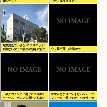
谷間チラ！！
ンチラ撮られちゃう
商業施設でいきなり"ラリアット"
ウマ娘声優、結婚www
面識ない女子中学生の顎を右腕で
殴打 22歳女性を暴行容疑で逮捕
「黒人のチンポに惹かれて結婚し
彼女があまりにできないからイオ
たんだろ」ケニア人男性と結婚し
ンモールで通りすがりの女性に連
た日本人女性（31）に”誹謗中
絡先書いた紙渡すよ
傷”殺到