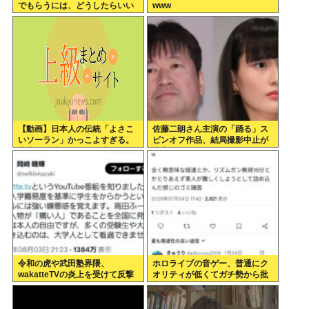
でもらうには、どうしたらいい
www
のよ;;」
【動画】日本人の伝統「よさこ
佐藤二朗さん主演の「踊る」ス
いソーラン」かっこよすぎる。
ピンオフ作品、結局撮影中止が
古来から我々のDNAに刻まれた
決定www
踊り
令和の虎や武田塾界隈、
ホロライブの音ゲー、普通にク
wakatteTVの炎上を受けて反撃
オリティが低くてガチ勢から批
開始
判殺到www