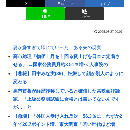
X
Facebook
はてブ
LINE
コピー
2025.08.27 20:01
妻が嫌すぎて壊れていった、ある夫の現実
高市総理「物価上昇を上回る賃上げを日本に定着さ
せる」 →国家公務員月給3.51％増へ 人事院の
【悲報】田中みな実(39)、妊娠して顔が別人のように
変わる
高市首相が経歴詐称していると確信した某映画評論
家、「上級公務員試験に合格とは書いてないんです
が…」と
【急増】「外国人受け入れ反対」56.3％に わずか2
年で20.7ポイント増、東大調査「若い世代ほど増