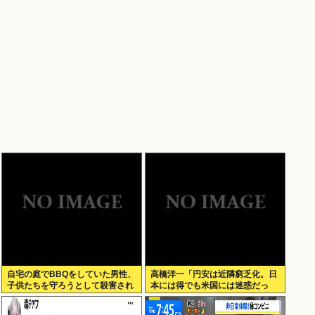
自宅の庭でBBQをしていた男性、
高橋洋一「円安は近隣窮乏化。日
子供たちを守ろうとして殺害され
本には得でも米国には迷惑だっ
てしまう
た」