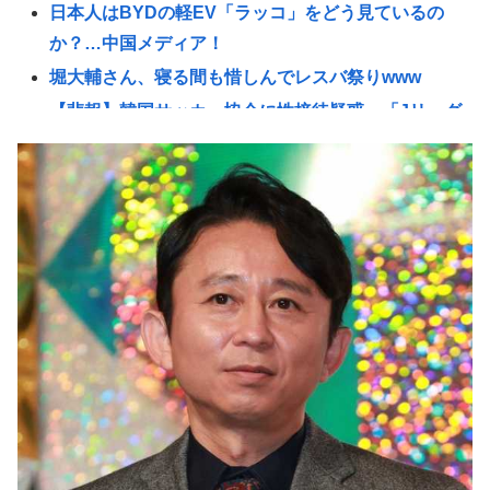
日本人はBYDの軽EV「ラッコ」をどう見ているの
か？…中国メディア！
堀大輔さん、寝る間も惜しんでレスバ祭りwww
【悲報】韓国サッカー協会に性接待疑惑、「Jリーグ
の審判を統括する人物」も含まれると報道
「救える命だった」ウィシュマさん死亡めぐる国賠
訴訟が結審、遺族側は「入管の責任」改めて訴え
(ヽ´ん`) 嫌儲民「ケンモメン」の定義 👈 何て答え
る？
【悲報】佐藤二朗さん主演の「踊る」スピンオフ作
品、結局撮影中止が決定www
「14歳の少年に挿入を…」性器に火をつけ脅迫、少
女達はモップで…657人が死亡した韓国“最悪の人権
侵害”のおぞましすぎる実態
【悲報】全盛期のエマ・ワトソン可愛すぎワロッタ