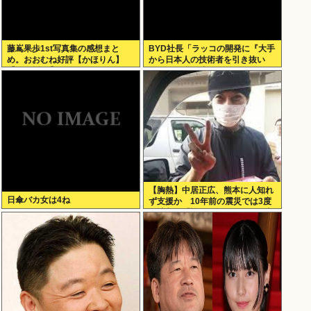
藤嶌果歩1st写真集の感想まと
BYD社長「ラッコの開発に『大手
め。おおむね好評【かほりん】
から日本人の技術者を引き抜い
【日向坂46】
た』って噂は嘘。開発チームに日
本人は0人です」
【胸熱】中居正広、熊本に人知れ
日傘バカ女は4ね
ず支援か 10年前の震災では3度
現地入り「誰にも知られなくて良
い」