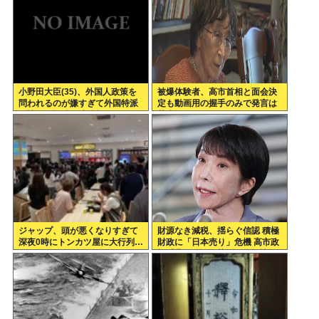
小野田大臣(35)、外国人政策を
被爆体験者、高市首相と面会決
問われるのが嫌すぎて外国特派
定も動画用の握手のみで発言は
員協会の招待を連続拒否www
禁止www
ジャップ、頭が悪くなりすぎて
財源なき減税、揺らぐ信認 積極
深夜0時にトンカツ屋に大行列…
財政に「日本売り」危機 高市政
権「悲願」に固執〔深層探訪〕