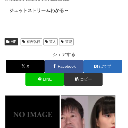
ジェットストリームわかる～
VIP
有吉弘行
芸人
芸能
シェアする
X
Facebook
はてブ
LINE
コピー