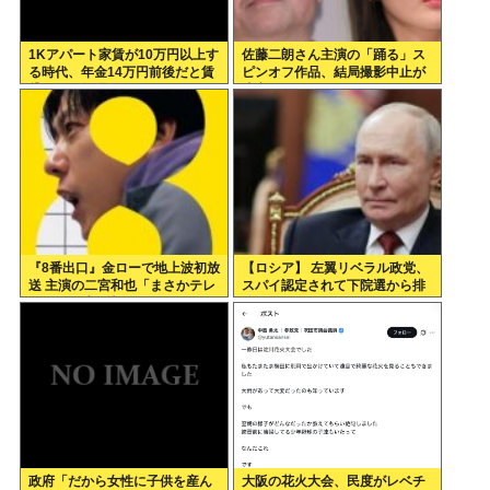
1Kアパート家賃が10万円以上す
佐藤二朗さん主演の「踊る」ス
る時代、年金14万円前後だと賃
ピンオフ作品、結局撮影中止が
貸の人は無理じゃね？
決定www
『8番出口』金ローで地上波初放
【ロシア】 左翼リベラル政党、
送 主演の二宮和也「まさかテレ
スパイ認定されて下院選から排
ビにまで迷い込んでしまうと
除
は」
政府「だから女性に子供を産ん
大阪の花火大会、民度がレベチ