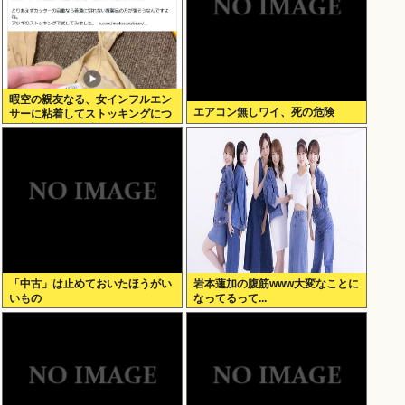
暇空の親友なる、女インフルエン
エアコン無しワイ、死の危険
サーに粘着してストッキングにつ
いて語りだし嫌儲卿として格を見
せつける
「中古」は止めておいたほうがい
岩本蓮加の腹筋www大変なことに
いもの
なってるって...