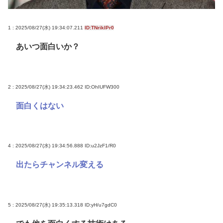
www
1.7kmの間何度も何度も 煽り追突
1 : 2025/08/27(水) 19:34:07.211
ID:TNriklPr0
スマ●コ、石破岸田ってなんでにあんなに叩かれた
あいつ面白いか？
の？自民党の政治家だし普通に保守じゃん
ボロい安い車って最強じゃね？
2 : 2025/08/27(水) 19:34:23.462
ID:OhIUFW300
Powered by livedoor 相互RSS
面白くはない
4 : 2025/08/27(水) 19:34:56.888
ID:u2JzF1/R0
出たらチャンネル変える
5 : 2025/08/27(水) 19:35:13.318
ID:yH/u7gdC0