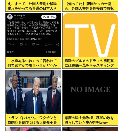
え、まって。外国人差別や移民
【知ってた】 韓国サッカー協
排斥をやってる普通の日本人さ
会、外国人審判を性接待で買収
んって、世界から日本がヘイト
していた事が判明
スピーチ国家だと思われていい
の
「水道ぬるいね」って言われて
孤独のグルメのドラマの初期案
何て返すかでモラハラかどうか
には長嶋ー茂をキャスティング
わかるらしいwww
する案もあった←これ
トランプおやびん、ワクチンと
悪夢の民主党政権、移民の数を
自閉症を結びつける大統領令を
減らしていた事が判明www
発表へ、