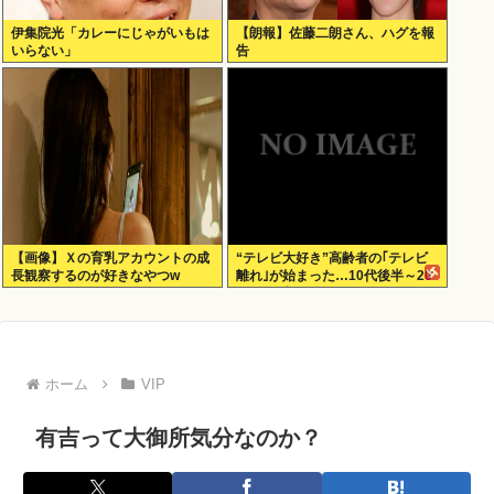
伊集院光「カレーにじゃがいもは
【朗報】佐藤二朗さん、ハグを報
いらない」
告
【画像】Ｘの育乳アカウントの成
“テレビ大好き”高齢者の｢テレビ
長観察するのが好きなやつw
離れ｣が始まった…10代後半～20
代の約7割が”ほぼ見ない”
ホーム
VIP
有吉って大御所気分なのか？