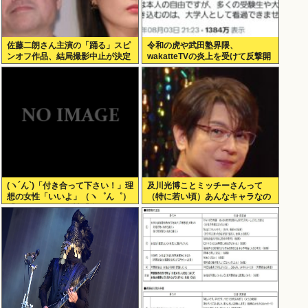
佐藤二朗さん主演の「踊る」スピ
令和の虎や武田塾界隈、
ンオフ作品、結局撮影中止が決定
wakatteTVの炎上を受けて反撃開
www
始
(ヽ´ん`)「付き合って下さい！」理
及川光博ことミッチーさんって
想の女性「いいよ」（ヽ゜ん゜）
（特に若い頃）あんなキャラなの
「ほんと！？」女性「私のうんち
にあんまアンチおらんよな、男で
食べたらね」
も