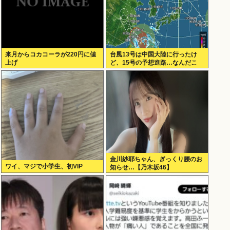
来月からコカコーラが220円に値
台風13号は中国大陸に行ったけ
上げ
ど、15号の予想進路…なんだこ
れ？
金川紗耶ちゃん、ぎっくり腰のお
ワイ、マジで小学生、初VIP
知らせ…【乃木坂46】