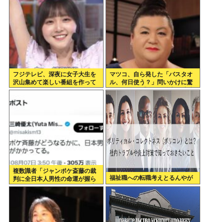
フジテレビ、深夜に女子大生を
マツコ、自ら発した「バスタオ
沢山集めて楽しい番組を作って
ル、何日使う？」問いかけに驚
いたwww
がくの答え 「今日は全部、本当
のこと言うわ」
複数識者「ジャンポケ斎藤の裁
福祉職への転職考えとるんやが
判に全日本人男性の命運が握ら
れている。これでだめなら日本
男全員懲役7年だ」