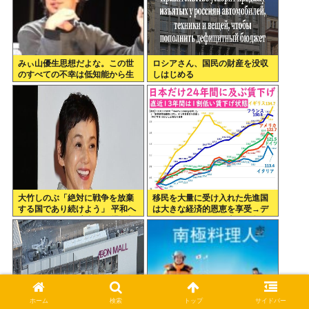
みぃ山優生思想だよな。この世
ロシアさん、国民の財産を没収
のすべての不幸は低知能から生
しはじめる
まれるっていう
大竹しのぶ「絶対に戦争を放棄
移民を大量に受け入れた先進国
する国であり続けよう」 平和へ
は大きな経済的恩恵を享受→デ
の思いをつづる 広島に原爆が投
ータでもはっきり日本一人負け
下されてから81年
示される
ホーム
検索
トップ
サイドバー