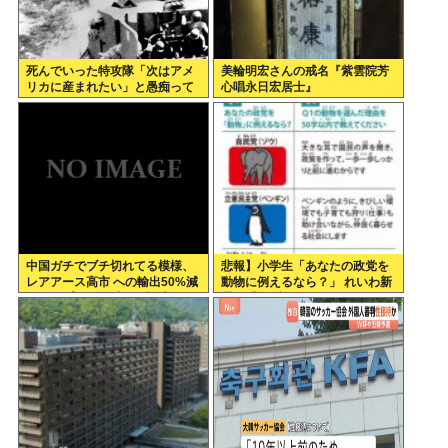
死んでいった特攻隊「次はアメ
美輪明宏さんの戒名『紫雲院芳
リカに産まれたい」と愚痴って
心唱永日宏居士』
いた
中国ガチでブチ切れてる模様、
悲報】小学生「あなたの政党を
レアアース高市 への輸出50%減
動物に例えるなら？」 れいわ新
トランプ への輸出も3割減
選組「」ブチッッ