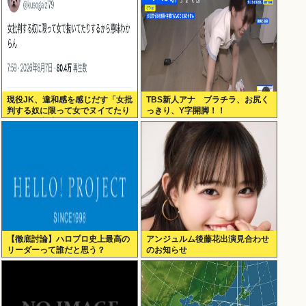
現役JK、違和感を感じだす「女批
TBS新人アナ ブラチラ、お尻く
判する奴に限って女でヌイてたり
っきり、Y字開脚！！
するから意味わからなくなってき
た 」
【徹底討論】ハロプロ史上最高の
アンジュルム後藤花出演見合わせ
リーダーって誰だと思う？
のお知らせ