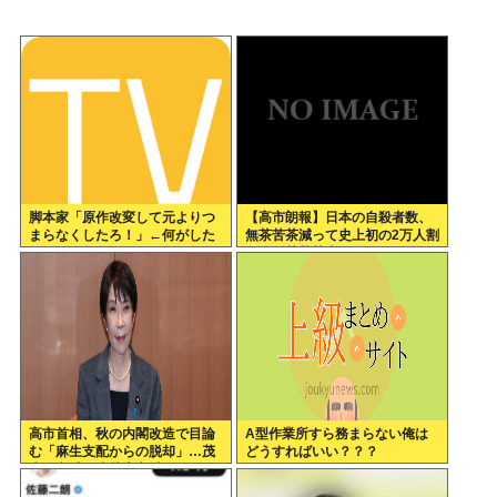
脚本家「原作改変して元よりつ
【高市朗報】日本の自殺者数、
まらなくしたろ！」←何がした
無茶苦茶減って史上初の2万人割
いの？
れ。無茶苦茶生きやすい国にな
ってる件www
高市首相、秋の内閣改造で目論
A型作業所すら務まらない俺は
む「麻生支配からの脱却」…茂
どうすればいい？？？
木敏充氏も小林鷹之氏もクビ