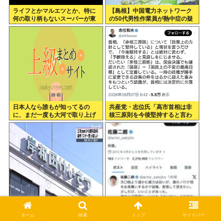
ライフとかマルエツとか、特に
【島根】中国電力ネットワーク
何の取り柄もないスーパーが東
の50代男性作業員が熱中症の疑
京でデカい顔してるの不思議だ
いで死亡 鉄塔の保守作業後に倒
よな、普通OK行くだろ
れる 邑南町
日本人なら誰もが知ってるの
共産党・志位氏「高市首相は非
に、まだ一度も大河で取り上げ
核三原則を今後堅持すると言わ
られてない歴史上の人物
ない！」
立花孝志さんらポスター費用水
佐藤二朗さん、ツイートwww
増し容疑で書類送検
ホーム
検索
トップ
サイドバー