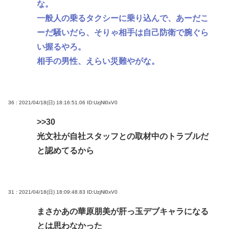
な。
一般人の乗るタクシーに乗り込んで、あーだこ
ーだ騒いだら、そりゃ相手は自己防衛で腕ぐら
い握るやろ。
相手の男性、えらい災難やがな。
36 : 2021/04/18(日) 18:16:51.06
ID:UzjNl0xV0
>>30
光文社が自社スタッフとの取材中のトラブルだ
と認めてるから
31 : 2021/04/18(日) 18:09:48.83
ID:UzjNl0xV0
まさかあの華原朋美が肝っ玉デブキャラになる
とは思わなかった