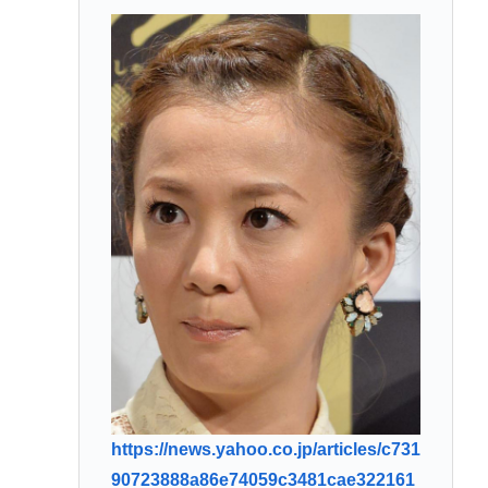
https://news.yahoo.co.jp/articles/c731
90723888a86e74059c3481cae322161