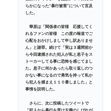
らかになった“暴行被害”について言及
忍空があまり評価されてない理由
した。
一番かっこいい病気の名前、決まるw w w w w w w w
w w
華原は「関係者の皆様 応援してく
れるファンの皆様 この度の報道でご
Powered by livedoor 相互RSS
心配をおかけしまして申し訳ありませ
ん」と謝罪。続けて「実は３週間前か
ら今回逮捕された犯人が私と息子をス
トーカーしてる事に恐怖を感じてまし
た。息子に何かあったら取り返しのつ
かない事になるので勇気を持って私か
ら犯人を捕まえ１１０番しました」と
事情を説明した。
さらに、次に投稿したツイートで
「犯人から暴行を受け左腕のしびれが