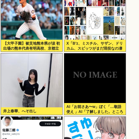
【大甲子園】被災地熊本県が涙 初
X「B’z、ミスチル、サザン、ドリ
出場の熊本代表有明高校、京都立
カム、スピッツがまだ現役なの凄
命館に9回裏2アウトから逆転勝利
いよな。今の歌手が30年後にやれ
てるだろうか？」
AI「お前さあ〜w」ぼく「…敬語
井上春華、へそ出し
使え 」AI「了解しました。ところ
でお前はどう思いますか？」 これ