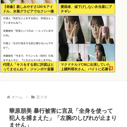
【画像】親しみやすさ100％アイ
愛国者、値下げしない弁当屋にブ
ドル、水着グラビアでセクシー撮
チギレ
wwwアプガ鍛治島彩、「週刊プレ
イボーイ」で美スタイルを大解
放！！！
代理人「キスをする前に許諾はと
マクドナルドCMに出演していた
ってませんね？」ジャンポケ斎藤
上國料萌衣さん、バイトに応募す
「今までこれからキスしますなん
るも書類選考で落ちる
て宣言することなかったので」
ホーム
芸スポ
華原朋美 暴行被害に言及「全身を使って
犯人を捕まえた」「左腕のしびれが止まり
ません」