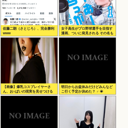
佐藤二朗（さとじろ）、完全勝利
女子高生がプロ野球選手を目指す
www
漫画、ついに発見される その名も
「ゆーあーすらっがー」
【画像】爆乳コスプレイヤーさ
明日からお盆休みだけどみんなど
ん、お○ぱいの現実を見せつける
こ行く予定か決めた？ ‍♂ ☀
ｗｗｗ