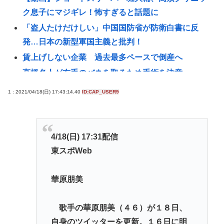
ク息子にマジギレ！怖すぎると話題に
「盗人たけだけしい」中国国防省が防衛白書に反
発…日本の新型軍国主義と批判！
賃上げしない企業 過去最多ペースで倒産へ
高橋名人が左手のバネを取るため手術を決意
チック症のゆうぽん、久々に見たらめっちゃ悪化し
1 : 2021/04/18(日) 17:43:14.40
ID:CAP_USER9
てた…
【悲報】税務職員さん、高齢女性から1.5億借りパク
して競艇に全ツッパwww
4/18(日) 17:31配信
うんこ移植でピーナッツアレルギーを克服
東スポWeb
【画像】ドイツの水着少女、14歳でこの発育具合
【悲報】日本、高市円安ホクホクなのに上半期の輸
華原朋美
出額が台湾と韓国に抜かれる
歌手の華原朋美（４６）が１８日、
一度でも"精神疾患"になったらお終い。壊れた脳を
自身のツイッターを更新。１６日に明
元通りにする医療技術は無い。