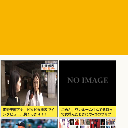
姫野美南アナ ピタピタ衣装でイ
ごめん、ワンルーム住んでる奴っ
ンタビュー、胸くっきり！！
て女呼んだときにウ●コのブリブ
【GIF動画あり】
リ音どうしてんの？？