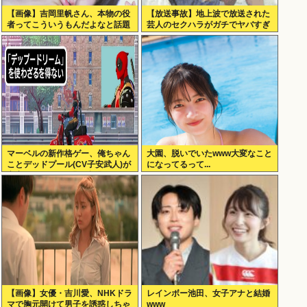
【画像】吉岡里帆さん、本物の役
【放送事故】地上波で放送された
者ってこういうもんだよなと話題
芸人のセクハラがガチでヤバすぎ
に
る…
マーベルの新作格ゲー、俺ちゃん
大園、脱いでいたwww大変なこと
ことデッドプール(CV子安武人)が
になってるって...
安定のやりたい放題で話題に
【画像】女優・吉川愛、NHKドラ
レインボー池田、女子アナと結婚
マで胸元開けて男子を誘惑しちゃ
www