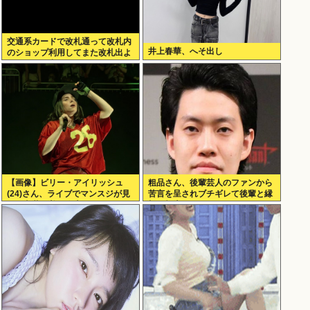
交通系カードで改札通って改札内
井上春華、へそ出し
のショップ利用してまた改札出よ
うとしたら出られなくてワロタ
【画像】ビリー・アイリッシュ
粗品さん、後輩芸人のファンから
(24)さん、ライブでマンスジが見
苦言を呈されブチギレて後輩と縁
える衣装を着て炎上
切り報告www