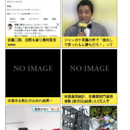
佐藤二朗、沈黙を破り勝利宣言
ジャンポケ斉藤の件で「後出し
www
で言ったもん勝ちだろ！」って
キレてる人いるけど、まず付き
合ってない人とそんな事しなき
ゃいいのでは？
米国雇用統計、非農業部門雇用
水道水を飲むの止めた結果⋯
者数 (前月比)結果:-2.3万人予
想:+8.0万人、失業率結果:+4.1%
予想:+4.2%、9月利下げか