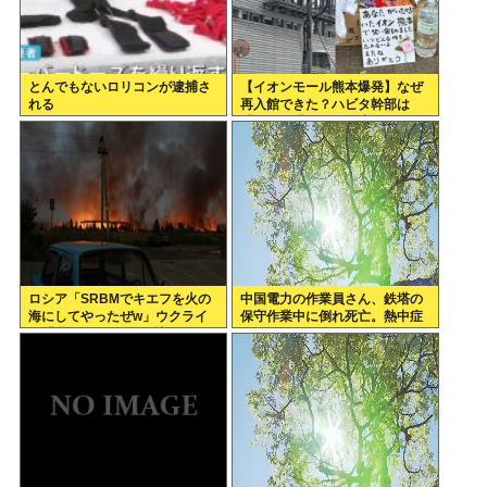
とんでもないロリコンが逮捕さ
【イオンモール熊本爆発】なぜ
れる
再入館できた？ハビタ幹部は
「モール職員は引き止めなかっ
た」イオン「運用を徹底できな
かった可能性」
ロシア「SRBMでキエフを火の
中国電力の作業員さん、鉄塔の
海にしてやったぜw」ウクライ
保守作業中に倒れ死亡。熱中症
ナ「我々もSRBMで反撃する
か
ぞ！」