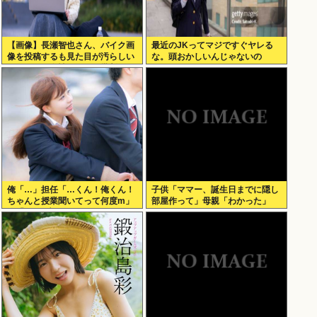
【画像】長瀬智也さん、バイク画
最近のJKってマジですぐヤレる
像を投稿するも見た目が汚らしい
な。頭おかしいんじゃないの
とネットの女性たちから批判され
た結果ｗｗｗ
俺「…」担任「…くん！俺くん！
子供「ママー、誕生日までに隠し
ちゃんと授業聞いてって何度m」
部屋作って」母親「わかった」
俺「(───来るッ！)」