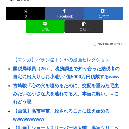
X
Facebook
はてブ
LINE
コピー
2021.04.18 18:33
【マンガ】バラシ屋トシヤの漫画セレクション
国税局職員（25）、税務調査で知り合った納税者の
自宅に出入りしお小遣い1億5000万円頂戴するwww
宮崎駿「心の穴を埋めるために、交配を重ねた毛虫
みたいな小さな犬を連れてる人、本当に醜い」←こ
れどう思
【画像】高市早苗、殺されることに怯え始める
wwwwwwwww
【動画】ショートスリーパー堀大輔、高須クリニッ