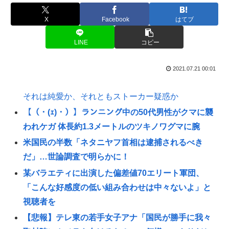
X
Facebook
はてブ
LINE
コピー
2021.07.21 00:01
それは純愛か、それともストーカー疑惑か
【（・(ｪ)・）】ランニング中の50代男性がクマに襲
われケガ 体長約1.3メートルのツキノワグマに腕
米国民の半数「ネタニヤフ首相は逮捕されるべき
だ」…世論調査で明らかに！
某バラエティに出演した偏差値70エリート軍団、
「こんな好感度の低い組み合わせは中々ないよ」と
視聴者を
【悲報】テレ東の若手女子アナ「国民が勝手に我々