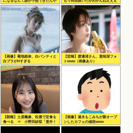
になるなんて誰が予想できたんや
もう何回抜いたかわかんねえええ
えええ
【画像】菊地姫奈、白パンティと
【悲報】渡邊渚さん、意味深フォ
白ブラがHすぎる
トwww（画像あり）
【朗報】土居楓奏、松屋で定食を
【画像】速水もこみちが新オープ
食べる ⇒ 小野田紗栞「意外！
ンしたカフェの値段www
親近感持った」