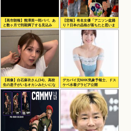
【高市朗報】熊澤英一郎パパ、あ
【悲報】有名女優「アニソン盆踊
と数ヶ月で刑期満了する見込み
り？日本の品格が落ちたと思いま
した」 → ネット「大麻おばさん
が語る品格とは」
【画像】白石麻衣さん(34)、高校
デカパイ元NHK気象予報士、ドス
生の息子がいるオカンみたいにな
ケベ水着グラビア公開
ってしまう