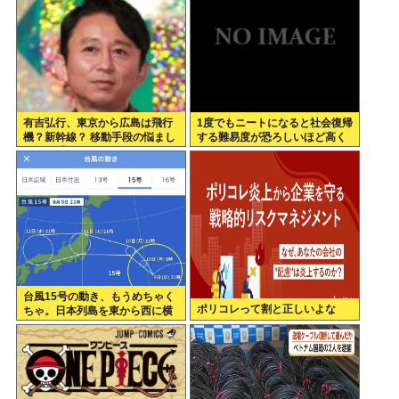
有吉弘行、東京から広島は飛行
1度でもニートになると社会復帰
機？新幹線？ 移動手段の悩まし
する難易度が恐ろしいほど高く
さ語る「微妙なんだよな」
なってしまう件
台風15号の動き、もうめちゃく
ポリコレって割と正しいよな
ちゃ。日本列島を東から西に横
断