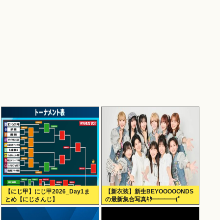
【にじ甲】にじ甲2026_Day1ま
【新衣装】新生BEYOOOOONDS
とめ【にじさんじ】
の最新集合写真ｷﾀ━━━━(ﾟ
∀ﾟ)━━━━!!