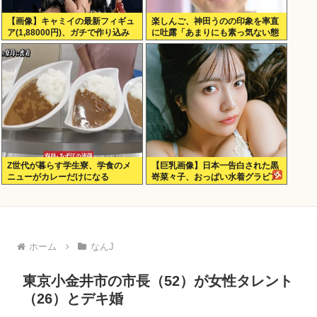
【画像】キャミイの最新フィギュ
楽しんご、神田うのの印象を率直
ア(1,88000円)、ガチで作り込み
に吐露「あまりにも素っ気ない態
がエグすぎる
度を取られて寂しい」
Z世代が暮らす学生寮、学食のメ
【巨乳画像】日本一告白された黒
ニューがカレーだけになる
嵜菜々子、おっぱい水着グラビア
がエッチすぎるwww
ホーム
なんJ
東京小金井市の市長（52）が女性タレント
（26）とデキ婚