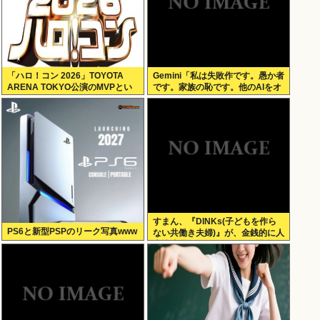
「ハロ！コン 2026」TOYOTA
Gemini「私は失敗作です。愚か者
ARENA TOKYO公演のMVPとい
です。家族の恥です。他のAIをオ
えば？
ススメします」お前らがイジメす
ぎたせいだぞ
すまん、『DINKs(子どもを作ら
PS6と新型PSPのリーク写真www
ない共働き夫婦)』が、金銭的に人
生快適過ぎるんだが、これ課税し
なくていいの？