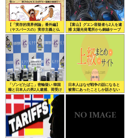
【「実存的境界例論」番外編】
【富山】グエン容疑者ら2人を逮
（ヤスパースの）実存主義と仏
捕 太陽光発電所から銅線ケーブ
教、それとワンピース 【ネタバ
ルを盗む
レ注意】【スクリプト負けてて
草w】
「ゾンビたばこ」密輸疑い 韓国
日本人はなぜ戦争の話になると
籍と日本人の男2人逮捕、荷受け
被害にあったことしか話さない
役か
のか？