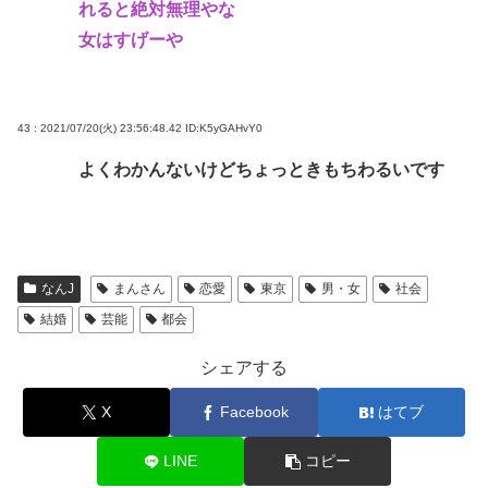
れると絶対無理やな
女はすげーや
43 : 2021/07/20(火) 23:56:48.42
ID:K5yGAHvY0
よくわかんないけどちょっときもちわるいです
なんJ
まんさん
恋愛
東京
男・女
社会
結婚
芸能
都会
シェアする
X
Facebook
はてブ
LINE
コピー