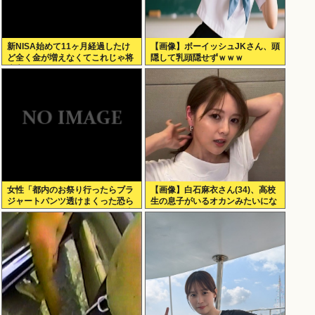
新NISA始めて11ヶ月経過したけ
【画像】ボーイッシュJKさん、頭
ど全く金が増えなくてこれじゃ将
隠して乳頭隠せずｗｗｗ
来心配でワロタ
女性「都内のお祭り行ったらブラ
【画像】白石麻衣さん(34)、高校
ジャートパンツ透けまくった恐ら
生の息子がいるオカンみたいにな
くSHEINで買ったペラペラの浴衣
ってしまう
着てる女の子がいる」