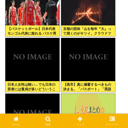
【バスケットボール】日本代表
京都の団体「山を毎年『大』っ
モンゴル代表に敗れる バスケ男
て焼くのがキツイ。クラウドフ
子
ァンディングで支援してくださ
い」
日本人女性は軽い←でも日本の
【高市】真に備蓄するべきもの
若者には童貞が多いどういうこ
決まる。「パスポート」「英語
とや？
力」「海外からアクセスして日
本円を海外送金出来るネットバ
ンク」
ホーム
検索
トップ
サイドバー