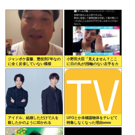
ジャンポケ斎藤、懲役刑7年なの
小野田大臣「見えません？ここ
に全く反省していない模様
に日の丸が(指輪のない左手をカ
メラマンに見せる)。国と結婚し
ておりますの」
アイドル、結婚しただけで人を
UFOとか未確認物体をテレビて
殺したかのように叩かれる
特集しなくなった理由www