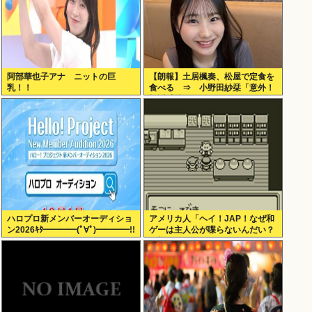
阿部華也子アナ ニットの巨
【朗報】土居楓奏、松屋で定食を
乳！！
食べる ⇒ 小野田紗栞「意外！
親近感持った」
ハロプロ新メンバーオーディショ
アメリカ人「ヘイ！JAP！なぜ和
ン2026ｷﾀ━━━━(ﾟ∀ﾟ)━━━━!!
ゲーは主人公が喋らないんだい？
異様だよ？」