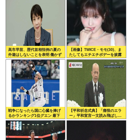
岩手伝統の処刑方法なんよ…」
高市早苗、歴代首相恒例の夏の
【画像】TWICE・モモ(30)、ま
外遊はしないことを表明 働かず
たしてもエチエチボデーを披露
連日終日公邸のもよう
www
戦争になったら国に心臓を捧げ
【平和祈念式典】「痛恨のエラ
るかランキング1位グエン 最下
ー」平和宣言一文読み飛ばし…
位ジャップ
長崎市長「つい熱くなって」
NPT義務履行求める重要一文