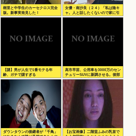
樹里と中学生のカーセクロス完全
女優・南沙良（２４）「私は陰キ
版。新事実発見した！
ャ。人と話したくないので家に引
きこもってPCでアニメを観てい
たい」
【謎】男が人生で1番モテる年
高市早苗、公用車を3000万のセン
齢、ガチで謎すぎる
チュリーSUVに新調させる。後部
ガラスは車中喫煙を撮らせないた
めの特殊仕様に
ダウンタウンの後継者が「千鳥」
【お宝画像】二階堂ふみの乳首で