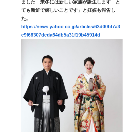
ました 来冬には新しい家族が誕生します と
婚www
ても新鮮で嬉しいことです」と妊娠も報告し
【朗報】みいちゃんと山田さん、鎮静して無事アニ
た。
メ化へwww
https://news.yahoo.co.jp/articles/63d00bf7a3
(📞´ん`)「はい嫌儲子供電話相談室」👧「犬は大きい
c9f68307deda64db5a31f19b45914d
小さいのがいるのになんで猫はみんな同じ大きさな
の？」
ガチで死にたい時ってどうしたらいいの？
新しいキーボード買いたいんだけど、今のキーボー
ド壊れなくて買う理由が見つからない
Powered by livedoor 相互RSS