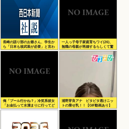
長崎の語り部のお爺さん、学生か
一人っ子母子家庭育ちワイ(26)、
ら「日本も核武装が必要」と言わ
無職の母親が再婚するらしくて驚
れ発狂
愕
俺「プール行かね？」冷笑系彼女
浦野芽良アナ ピタピタ透けニッ
「お金払って水溜まりに行ってど
トの乗せ乳！！【GIF動画あり】
うすんの」→こういう女と付き合
ってられる？？