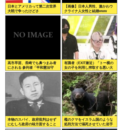
日本とアメリカって第二次世界
【画像】日本人男性、激かわウ
大戦で争ったけどさ
クライナ人女性と結婚www
高市早苗、長崎でも鼻つまみ者
有識者（EXIT兼近）「トー横の
にされる 参列者「平和憲法守
女の子を利用し搾取する悪い大
れ」
人は排除しないといけない」
本物のスパイ、政府批判はせず
檻のクマをイスラム国のような
にむしろ政府の味方面すること
処刑方法で溺死させていた岩手
が判明
に批判殺到！ 岩手「こ、これは