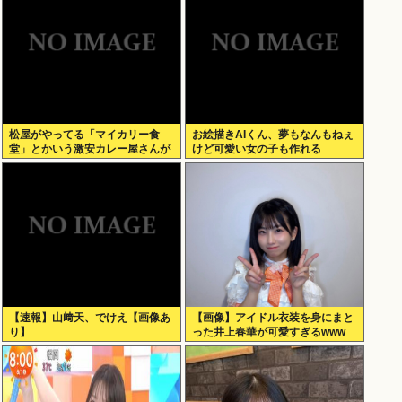
松屋がやってる「マイカリー食
お絵描きAIくん、夢もなんもねぇ
堂」とかいう激安カレー屋さんが
けど可愛い女の子も作れる
こちらwww
【速報】山﨑天、でけえ【画像あ
【画像】アイドル衣装を身にまと
り】
った井上春華が可愛すぎるwww