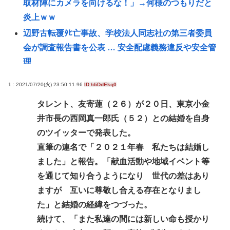
取材陣にカメラを向けるな！」→何様のつもりだと
炎上ｗｗ
辺野古転覆ﾀﾋ亡事故、学校法人同志社の第三者委員
会が調査報告書を公表 … 安全配慮義務違反や安全管
理
「BYD」じゃ駄目な理由、よく考えると無かった
1 : 2021/07/20(火) 23:50:11.96
ID:/diDdEkq0
わ。
タレント、友寄蓮（２６）が２０日、東京小金
【中国】橋の欄干が強風で倒壊、中に鉄筋がないこ
井市長の西岡真一郎氏（５２）との結婚を自身
とが発覚＝当局「接着剤で固定した」
のツイッターで発表した。
イスラエル、世界から孤立の道を選択！
直筆の連名で「２０２１年春 私たちは結婚し
【悲報】日本の輸出額、円安なのに人口少ない台湾
ました」と報告。「献血活動や地域イベント等
と韓国に抜かれてしまうwww
を通じて知り合うようになり 世代の差はあり
外国人の永住許可「抑止」案は「生身の人間の運命
ますが 互いに尊敬し合える存在となりまし
をもてあそんでいる」 東京・高田馬場で反対アピー
た」と結婚の経緯をつづった。
ル
続けて、「また私達の間には新しい命も授かり
【画像】日本人男性、激かわウクライナ人女性と結