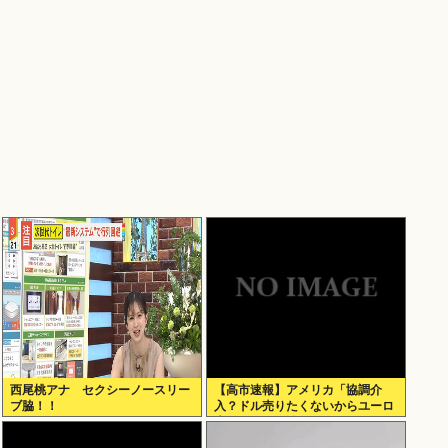
西尾桃アナ セクシーノースリー
【高市速報】アメリカ「協調介
ブ脇！！
入？ドル売りたくないからユーロ
売るわ」EU激怒www