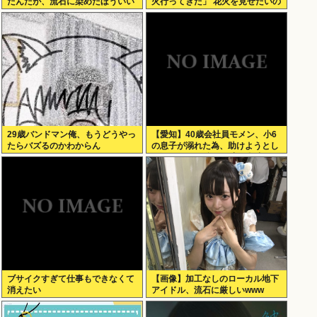
たんだが、流石に染めたほういい
火行ってきた」 花火を見せたいの
の ？半分おじいちゃんでドン引き
か自分を見せたいのかどっちだ
したわ
よ！
29歳バンドマン俺、もうどうやっ
【愛知】40歳会社員モメン、小6
たらバズるのかわからん
の息子が溺れた為、助けようとし
て溺れる なお息子は妻が救出
ブサイクすぎて仕事もできなくて
【画像】加工なしのローカル地下
消えたい
アイドル、流石に厳しいwww