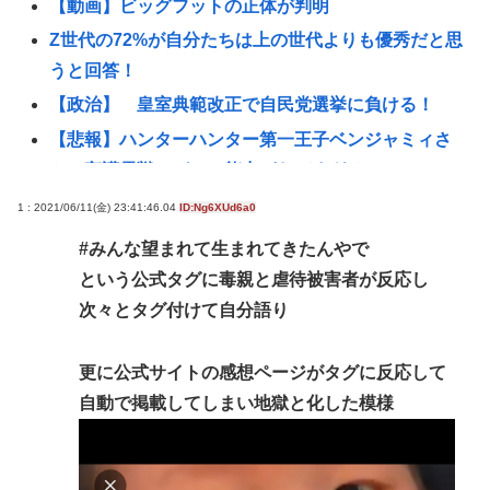
【動画】ビッグフットの正体が判明
Z世代の72%が自分たちは上の世代よりも優秀だと思
うと回答！
【政治】 皇室典範改正で自民党選挙に負ける！
【悲報】ハンターハンター第一王子ベンジャミィさ
んの守護霊獣、ガチで能力がヤバすぎるwww
【悲報】ハンターハンター第一王子ベンジャミィの
1 : 2021/06/11(金) 23:41:46.04
ID:Ng6XUd6a0
守護霊獣の能力
#みんな望まれて生まれてきたんやで
怒らないで教えて欲しんやけど、お前らって 勉強も
という公式タグに毒親と虐待被害者が反応し
出来なきゃスポーツも出来ない 面白くもなければ顔
次々とタグ付けて自分語り
も悪い クラスの5軍だったよね？
日本のソシャゲ業界、ラストウォーサバイバルとか
更に公式サイトの感想ページがタグに反応して
いう中国ソシャゲに覇権獲られて逝く
自動で掲載してしまい地獄と化した模様
【イーロン・マスク】NVIDIAのGPUだけを使うと決
めた。最も優れているからだ