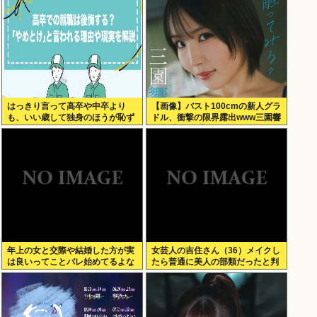
はっきり言って高卒や中卒より
【画像】バスト100cmの新人グラ
も、いい歳して独身のほうが恥ず
ドル、衝撃の限界露出www三園響
かしいよな
子、「週刊プレイボーイ」でガン
攻めグラビア！！！
年上の女と交際や結婚した方が実
女芸人の吉住さん（36）メイクし
は良いってことバレ始めてるよな
たら普通に美人の部類だったと判
明www