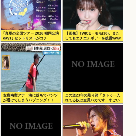
｢真夏の全国ツアー 2026 福岡公演
【画像】TWICE・モモ(30)、また
day1｣ セットリストがコチ
してもエチエチボデーを披露www
ラ！！！【乃木坂46】
友廣南実アナ 海に落ちてパンツ
この道23年の彫り師「タトゥー入
が透けてしまうハプニング！！
れてる奴は全員バカです、すごい
【GIF動画あり】
民度低い」