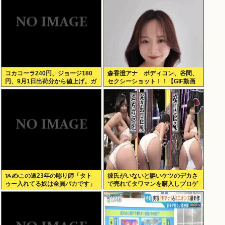
コカコーラ240円、ジョージ180
森香澄アナ ボディコン、谷間、
円、9月1日出荷分から値上げ。ガ
セクシーショット！！【GIF動画
ソリンより高いとか意味不明すぎ
あり】
る
ᝰ✍この道23年の彫り師「タト
彼氏がいないと謳いケツのデカさ
ゥー入れてる奴は全員バカです」
で売れてタワマンを購入しプロゲ
ーマーと結婚したグラドル、息子
が「自閉スペクトラム症」と診断
され泣く